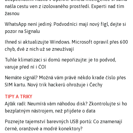
našla cestu ven z izolovaného prostředí. Experti nad tím
žasnou
WhatsApp není jediný. Podvodníci mají nový fígl, dejte si
pozor na Signalu
Ihned si aktualizujte Windows. Microsoft opravil přes 600
chyb, dvě z nich už se zneužívají
Tuhle klimatizaci si domů nepořizujte: je to podvod,
varuje před ní i ČOI
Nemáte signál? Možná vám právě někdo krade číslo přes
SIM kartu. Nový trik hackerů ohrožuje i Čechy
TIPY A TRIKY
Ajťák radí: Neumírá vám náhodou disk? Zkontrolujte si ho
bezplatným nástrojem, než přijdete o data
Poznejte tajemství barevných USB portů: Co znamenají
černé, oranžové a modré konektory?