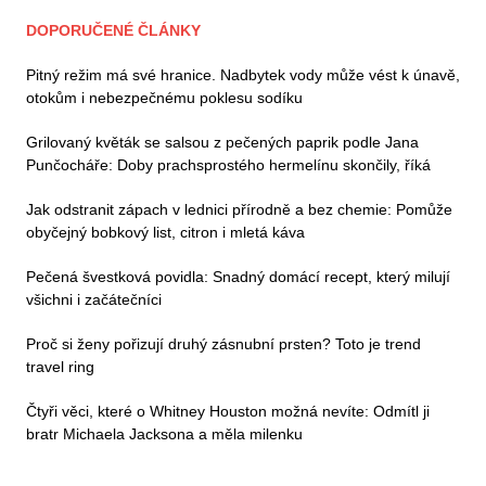
DOPORUČENÉ ČLÁNKY
Pitný režim má své hranice. Nadbytek vody může vést k únavě,
otokům i nebezpečnému poklesu sodíku
Grilovaný květák se salsou z pečených paprik podle Jana
Punčocháře: Doby prachsprostého hermelínu skončily, říká
Jak odstranit zápach v lednici přírodně a bez chemie: Pomůže
obyčejný bobkový list, citron i mletá káva
Pečená švestková povidla: Snadný domácí recept, který milují
všichni i začátečníci
Proč si ženy pořizují druhý zásnubní prsten? Toto je trend
travel ring
Čtyři věci, které o Whitney Houston možná nevíte: Odmítl ji
bratr Michaela Jacksona a měla milenku