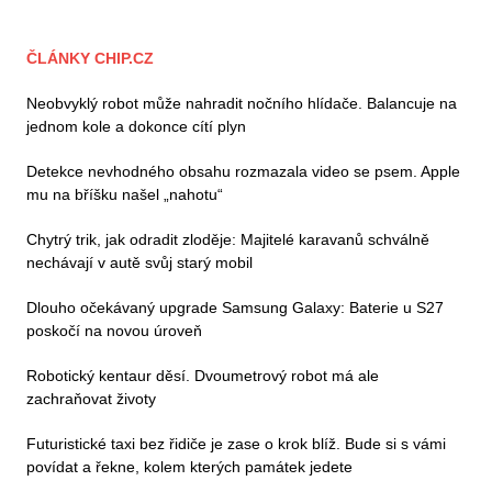
ČLÁNKY CHIP.CZ
Neobvyklý robot může nahradit nočního hlídače. Balancuje na
jednom kole a dokonce cítí plyn
Detekce nevhodného obsahu rozmazala video se psem. Apple
mu na bříšku našel „nahotu“
Chytrý trik, jak odradit zloděje: Majitelé karavanů schválně
nechávají v autě svůj starý mobil
Dlouho očekávaný upgrade Samsung Galaxy: Baterie u S27
poskočí na novou úroveň
Robotický kentaur děsí. Dvoumetrový robot má ale
zachraňovat životy
Futuristické taxi bez řidiče je zase o krok blíž. Bude si s vámi
povídat a řekne, kolem kterých památek jedete