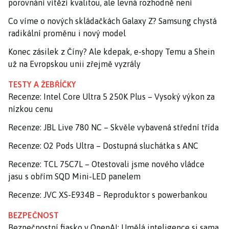
porovnání vítězí kvalitou, ale levná rozhodně není
Co víme o nových skládačkách Galaxy Z? Samsung chystá
radikální proměnu i nový model
Konec zásilek z Číny? Ale kdepak, e-shopy Temu a Shein
už na Evropskou unii zřejmě vyzrály
TESTY A ŽEBŘÍČKY
Recenze: Intel Core Ultra 5 250K Plus – Vysoký výkon za
nízkou cenu
Recenze: JBL Live 780 NC – Skvěle vybavená střední třída
Recenze: O2 Pods Ultra – Dostupná sluchátka s ANC
Recenze: TCL 75C7L – Otestovali jsme nového vládce
jasu s obřím SQD Mini-LED panelem
Recenze: JVC XS-E934B – Reproduktor s powerbankou
BEZPEČNOST
Bezpečnostní fiasko v OpenAI: Umělá inteligence si sama