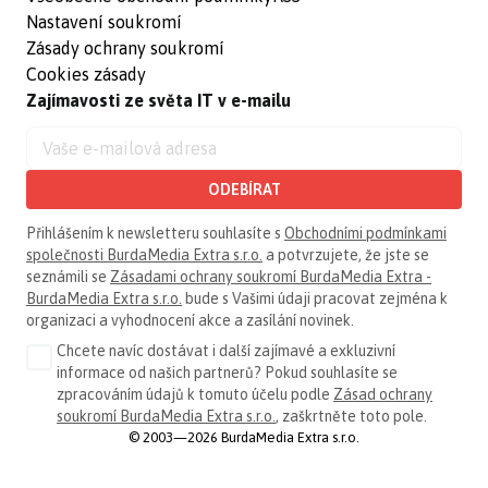
Nastavení soukromí
Zásady ochrany soukromí
Cookies zásady
Zajímavosti ze světa IT v e-mailu
ODEBÍRAT
Přihlášením k newsletteru souhlasíte s
Obchodními podmínkami
společnosti BurdaMedia Extra s.r.o.
a potvrzujete, že jste se
seznámili se
Zásadami ochrany soukromí BurdaMedia Extra -
BurdaMedia Extra s.r.o.
bude s Vašimi údaji pracovat zejména k
organizaci a vyhodnocení akce a zasílání novinek.
Chcete navíc dostávat i další zajímavé a exkluzivní
informace od našich partnerů? Pokud souhlasíte se
zpracováním údajů k tomuto účelu podle
Zásad ochrany
soukromí BurdaMedia Extra s.r.o.
, zaškrtněte toto pole.
© 2003—2026 BurdaMedia Extra s.r.o.