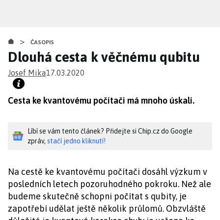
Přejít
k
hlavnímu
>
obsahu
ČASOPIS
Dlouhá cesta k věčnému qubitu
Josef Mika
17.03.2020
Cesta ke kvantovému počítači má mnoho úskalí.
Líbí se vám tento článek? Přidejte si Chip.cz do Google
zpráv,
stačí jedno kliknutí!
Na cestě ke kvantovému počítači dosáhl výzkum v
posledních letech pozoruhodného pokroku. Než ale
budeme skutečně schopni počítat s qubity, je
zapotřebí udělat ještě několik průlomů. Obzvláště