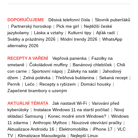
DOPORUČUJEME
Děsivá telefonní čísla
|
Slovník puberťáků
|
Partnerský horoskop
|
Pick me girl
|
Nejtěžší české
jazykolamy
|
Láska a vztahy
|
Kulturní tipy
|
Ajťák radí
|
Svátky a prázdniny 2026
|
Módní trendy 2026
|
WhatsApp
alternativy 2026
RECEPTY A VAŘENÍ
Vepřová panenka
|
Fazolky na
smetaně
|
Čokoládové muffiny
|
Banánový chlebíček
|
Chili
con carne
|
Sportovní nápoj
|
Zálivky na salát
|
Jahodový
džem
|
Zelná polévka
|
Třešňová bublanina
|
Sekaná recept
|
Perník
|
Lečo
|
Recepty s rybízem
|
Domácí housky
|
Zapečené brambory s uzeným
AKTUÁLNÍ TÉMATA
Jak nastavit Wi-Fi
|
Varování před
kyberútoky
|
Instalace Windows 11 na starší počítač
|
Nový
skládací Samsung
|
Konec modré smrti Windows?
|
Windows
11 zdarma
|
Anthropic Mythos
|
Nouzové otevírání pračky
|
Aktualizace Androidu 16
|
Elektromobilita
|
iPhone 17
|
VLC
TV
|
Klimatizace Maoudegola
|
Nejlepší Linux