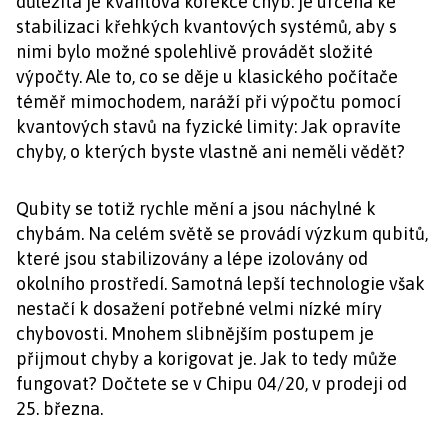
důležitá je kvantová korekce chyb: je určena ke
stabilizaci křehkých kvantových systémů, aby s
nimi bylo možné spolehlivě provádět složité
výpočty. Ale to, co se děje u klasického počítače
téměř mimochodem, naráží při výpočtu pomocí
kvantových stavů na fyzické limity: Jak opravíte
chyby, o kterých byste vlastně ani neměli vědět?
Qubity se totiž rychle mění a jsou náchylné k
chybám. Na celém světě se provádí výzkum qubitů,
které jsou stabilizovány a lépe izolovány od
okolního prostředí. Samotná lepší technologie však
nestačí k dosažení potřebné velmi nízké míry
chybovosti. Mnohem slibnějším postupem je
přijmout chyby a korigovat je. Jak to tedy může
fungovat? Dočtete se v Chipu 04/20, v prodeji od
25. března.