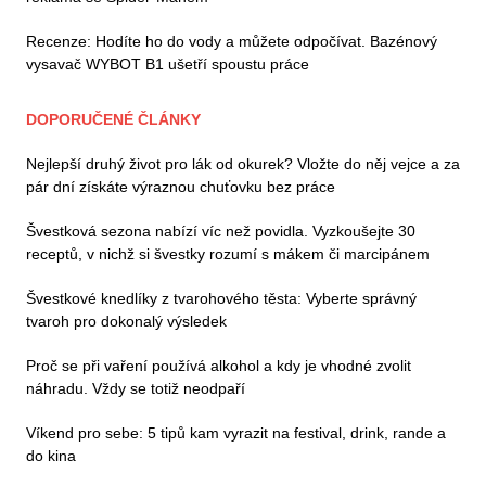
Recenze: Hodíte ho do vody a můžete odpočívat. Bazénový
vysavač WYBOT B1 ušetří spoustu práce
DOPORUČENÉ ČLÁNKY
Nejlepší druhý život pro lák od okurek? Vložte do něj vejce a za
pár dní získáte výraznou chuťovku bez práce
Švestková sezona nabízí víc než povidla. Vyzkoušejte 30
receptů, v nichž si švestky rozumí s mákem či marcipánem
Švestkové knedlíky z tvarohového těsta: Vyberte správný
tvaroh pro dokonalý výsledek
Proč se při vaření používá alkohol a kdy je vhodné zvolit
náhradu. Vždy se totiž neodpaří
Víkend pro sebe: 5 tipů kam vyrazit na festival, drink, rande a
do kina