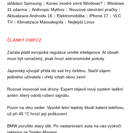
skládací Samsung
|
Konec modré smrti Windows?
|
Windows
11 zdarma
|
Anthropic Mythos
|
Nouzové otevírání pračky
|
Aktualizace Androidu 16
|
Elektromobilita
|
iPhone 17
|
VLC
TV
|
Klimatizace Maoudegola
|
Nejlepší Linux
ČLÁNKY CHIP.CZ
Začala platit evropská regulace umělé inteligence. AI obsah
musí být označený, jinak hrozí astronomické pokuty
Japonský vývojář přidá do své hry češtinu. Stačil zájem
jediného uživatele i vřelý vztah obou zemí
Rusové inovovali své drony. Expert objevil nový systém ladění
antén, který odolá rušení signálu
Pozor na vlnu veder. Vysoké letní teploty škodí baterii telefonu,
už při 45 °C hrozí její poškození
BMW porušilo starý slib. Po nastartování auta na vás vyskočí
reklama se Spider-Manem