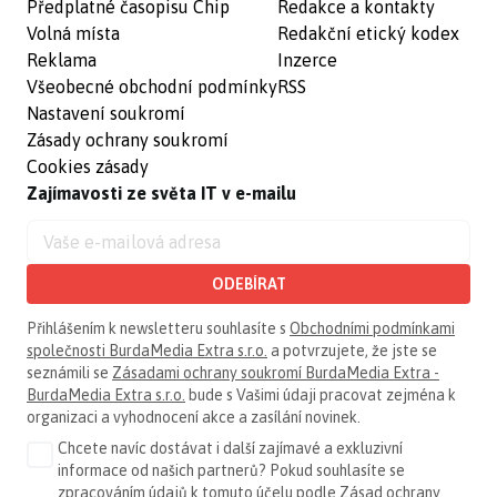
Předplatné časopisu Chip
Redakce a kontakty
Volná místa
Redakční etický kodex
Reklama
Inzerce
Všeobecné obchodní podmínky
RSS
Nastavení soukromí
Zásady ochrany soukromí
Cookies zásady
Zajímavosti ze světa IT v e-mailu
ODEBÍRAT
Přihlášením k newsletteru souhlasíte s
Obchodními podmínkami
společnosti BurdaMedia Extra s.r.o.
a potvrzujete, že jste se
seznámili se
Zásadami ochrany soukromí BurdaMedia Extra -
BurdaMedia Extra s.r.o.
bude s Vašimi údaji pracovat zejména k
organizaci a vyhodnocení akce a zasílání novinek.
Chcete navíc dostávat i další zajímavé a exkluzivní
informace od našich partnerů? Pokud souhlasíte se
zpracováním údajů k tomuto účelu podle
Zásad ochrany