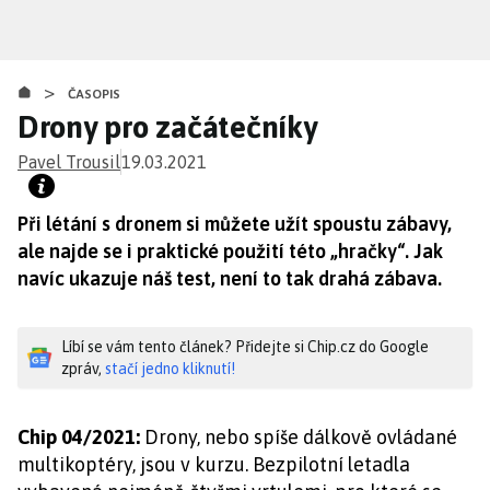
Přejít
k
hlavnímu
>
obsahu
ČASOPIS
Drony pro začátečníky
Pavel Trousil
19.03.2021
Při létání s dronem si můžete užít spoustu zábavy,
ale najde se i praktické použití této „hračky“. Jak
navíc ukazuje náš test, není to tak drahá zábava.
Líbí se vám tento článek? Přidejte si Chip.cz do Google
zpráv,
stačí jedno kliknutí!
Chip 04/2021:
Drony, nebo spíše dálkově ovládané
multikoptéry, jsou v kurzu. Bezpilotní letadla