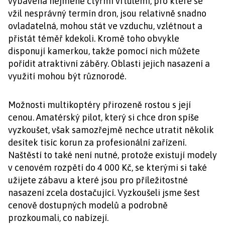
vybavená nejméně čtyřmi vrtulemi, pro které se
vžil nesprávný termín dron, jsou relativně snadno
ovladatelná, mohou stát ve vzduchu, vzlétnout a
přistát téměř kdekoli. Kromě toho obvykle
disponují kamerkou, takže pomocí nich můžete
pořídit atraktivní záběry. Oblasti jejich nasazení a
využití mohou být různorodé.
Možnosti multikoptéry přirozeně rostou s její
cenou. Amatérský pilot, který si chce dron spíše
vyzkoušet, však samozřejmě nechce utratit několik
desítek tisíc korun za profesionální zařízení.
Naštěstí to také není nutné, protože existují modely
v cenovém rozpětí do 4 000 Kč, se kterými si také
užijete zábavu a které jsou pro příležitostné
nasazení zcela dostačující. Vyzkoušeli jsme šest
cenově dostupných modelů a podrobně
prozkoumali, co nabízejí.