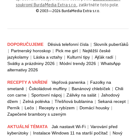
soukromí BurdaMedia Extra s.r.o.
, zaškrtněte toto pole.
© 2003—2026 BurdaMedia Extra s.r.o.
DOPORUČUJEME
Děsivá telefonní čísla
|
Slovník puberťáků
|
Partnerský horoskop
|
Pick me girl
|
Nejtěžší české
jazykolamy
|
Láska a vztahy
|
Kulturní tipy
|
Ajťák radí
|
Svátky a prázdniny 2026
|
Módní trendy 2026
|
WhatsApp
alternativy 2026
RECEPTY A VAŘENÍ
Vepřová panenka
|
Fazolky na
smetaně
|
Čokoládové muffiny
|
Banánový chlebíček
|
Chili
con carne
|
Sportovní nápoj
|
Zálivky na salát
|
Jahodový
džem
|
Zelná polévka
|
Třešňová bublanina
|
Sekaná recept
|
Perník
|
Lečo
|
Recepty s rybízem
|
Domácí housky
|
Zapečené brambory s uzeným
AKTUÁLNÍ TÉMATA
Jak nastavit Wi-Fi
|
Varování před
kyberútoky
|
Instalace Windows 11 na starší počítač
|
Nový