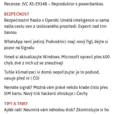
Recenze: JVC XS-E934B – Reproduktor s powerbankou
BEZPEČNOST
Bezpečnostní fiasko v OpenAI: Umělá inteligence si sama
našla cestu ven z izolovaného prostředí. Experti nad tím
žasnou
WhatsApp není jediný. Podvodníci mají nový fígl, dejte si
pozor na Signalu
Ihned si aktualizujte Windows. Microsoft opravil přes 600
chyb, dvě z nich už se zneužívají
Tuhle klimatizaci si domů nepořizujte: je to podvod,
varuje před ní i ČOI
Nemáte signál? Možná vám právě někdo krade číslo přes
SIM kartu. Nový trik hackerů ohrožuje i Čechy
TIPY A TRIKY
Ajťák radí: Neumírá vám náhodou disk? Zkontrolujte si ho