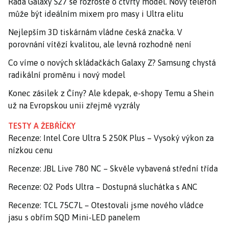
Řada Galaxy S27 se rozroste o čtvrtý model. Nový telefon
může být ideálním mixem pro masy i Ultra elitu
Nejlepším 3D tiskárnám vládne česká značka. V
porovnání vítězí kvalitou, ale levná rozhodně není
Co víme o nových skládačkách Galaxy Z? Samsung chystá
radikální proměnu i nový model
Konec zásilek z Číny? Ale kdepak, e-shopy Temu a Shein
už na Evropskou unii zřejmě vyzrály
TESTY A ŽEBŘÍČKY
Recenze: Intel Core Ultra 5 250K Plus – Vysoký výkon za
nízkou cenu
Recenze: JBL Live 780 NC – Skvěle vybavená střední třída
Recenze: O2 Pods Ultra – Dostupná sluchátka s ANC
Recenze: TCL 75C7L – Otestovali jsme nového vládce
jasu s obřím SQD Mini-LED panelem