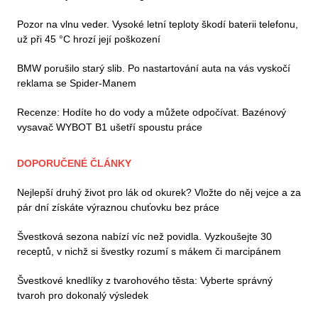
Pozor na vlnu veder. Vysoké letní teploty škodí baterii telefonu,
už při 45 °C hrozí její poškození
BMW porušilo starý slib. Po nastartování auta na vás vyskočí
reklama se Spider-Manem
Recenze: Hodíte ho do vody a můžete odpočívat. Bazénový
vysavač WYBOT B1 ušetří spoustu práce
DOPORUČENÉ ČLÁNKY
Nejlepší druhý život pro lák od okurek? Vložte do něj vejce a za
pár dní získáte výraznou chuťovku bez práce
Švestková sezona nabízí víc než povidla. Vyzkoušejte 30
receptů, v nichž si švestky rozumí s mákem či marcipánem
Švestkové knedlíky z tvarohového těsta: Vyberte správný
tvaroh pro dokonalý výsledek