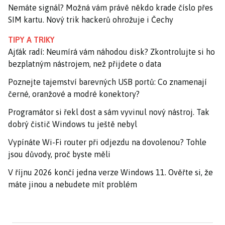
Nemáte signál? Možná vám právě někdo krade číslo přes
SIM kartu. Nový trik hackerů ohrožuje i Čechy
TIPY A TRIKY
Ajťák radí: Neumírá vám náhodou disk? Zkontrolujte si ho
bezplatným nástrojem, než přijdete o data
Poznejte tajemství barevných USB portů: Co znamenají
černé, oranžové a modré konektory?
Programátor si řekl dost a sám vyvinul nový nástroj. Tak
dobrý čistič Windows tu ještě nebyl
Vypínáte Wi-Fi router při odjezdu na dovolenou? Tohle
jsou důvody, proč byste měli
V říjnu 2026 končí jedna verze Windows 11. Ověřte si, že
máte jinou a nebudete mít problém