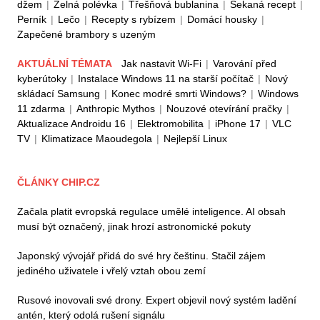
džem
|
Zelná polévka
|
Třešňová bublanina
|
Sekaná recept
|
Perník
|
Lečo
|
Recepty s rybízem
|
Domácí housky
|
Zapečené brambory s uzeným
AKTUÁLNÍ TÉMATA
Jak nastavit Wi-Fi
|
Varování před
kyberútoky
|
Instalace Windows 11 na starší počítač
|
Nový
skládací Samsung
|
Konec modré smrti Windows?
|
Windows
11 zdarma
|
Anthropic Mythos
|
Nouzové otevírání pračky
|
Aktualizace Androidu 16
|
Elektromobilita
|
iPhone 17
|
VLC
TV
|
Klimatizace Maoudegola
|
Nejlepší Linux
ČLÁNKY CHIP.CZ
Začala platit evropská regulace umělé inteligence. AI obsah
musí být označený, jinak hrozí astronomické pokuty
Japonský vývojář přidá do své hry češtinu. Stačil zájem
jediného uživatele i vřelý vztah obou zemí
Rusové inovovali své drony. Expert objevil nový systém ladění
antén, který odolá rušení signálu