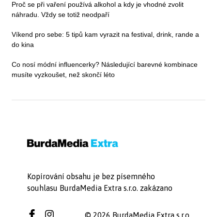
Proč se při vaření používá alkohol a kdy je vhodné zvolit
náhradu. Vždy se totiž neodpaří
Víkend pro sebe: 5 tipů kam vyrazit na festival, drink, rande a
do kina
Co nosí módní influencerky? Následující barevné kombinace
musíte vyzkoušet, než skončí léto
Kopírování obsahu je bez písemného
souhlasu BurdaMedia Extra s.r.o. zakázano
© 2026 BurdaMedia Extra s.r.o.