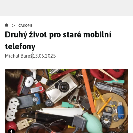
Přejít
k
hlavnímu
>
obsahu
ČASOPIS
Druhý život pro staré mobilní
telefony
Michal Bareš
13.06.2025