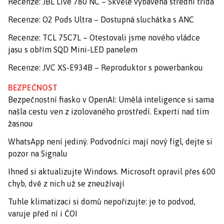
Recenze: JBL Live 780 NC – Skvěle vybavená střední třída
Recenze: O2 Pods Ultra – Dostupná sluchátka s ANC
Recenze: TCL 75C7L – Otestovali jsme nového vládce
jasu s obřím SQD Mini-LED panelem
Recenze: JVC XS-E934B – Reproduktor s powerbankou
BEZPEČNOST
Bezpečnostní fiasko v OpenAI: Umělá inteligence si sama
našla cestu ven z izolovaného prostředí. Experti nad tím
žasnou
WhatsApp není jediný. Podvodníci mají nový fígl, dejte si
pozor na Signalu
Ihned si aktualizujte Windows. Microsoft opravil přes 600
chyb, dvě z nich už se zneužívají
Tuhle klimatizaci si domů nepořizujte: je to podvod,
varuje před ní i ČOI