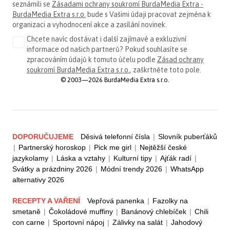
seznámili se
Zásadami ochrany soukromí BurdaMedia Extra -
BurdaMedia Extra s.r.o.
bude s Vašimi údaji pracovat zejména k
organizaci a vyhodnocení akce a zasílání novinek.
Chcete navíc dostávat i další zajímavé a exkluzivní
informace od našich partnerů? Pokud souhlasíte se
zpracováním údajů k tomuto účelu podle
Zásad ochrany
soukromí BurdaMedia Extra s.r.o.
, zaškrtněte toto pole.
© 2003—2026 BurdaMedia Extra s.r.o.
DOPORUČUJEME
Děsivá telefonní čísla
|
Slovník puberťáků
|
Partnerský horoskop
|
Pick me girl
|
Nejtěžší české
jazykolamy
|
Láska a vztahy
|
Kulturní tipy
|
Ajťák radí
|
Svátky a prázdniny 2026
|
Módní trendy 2026
|
WhatsApp
alternativy 2026
RECEPTY A VAŘENÍ
Vepřová panenka
|
Fazolky na
smetaně
|
Čokoládové muffiny
|
Banánový chlebíček
|
Chili
con carne
|
Sportovní nápoj
|
Zálivky na salát
|
Jahodový