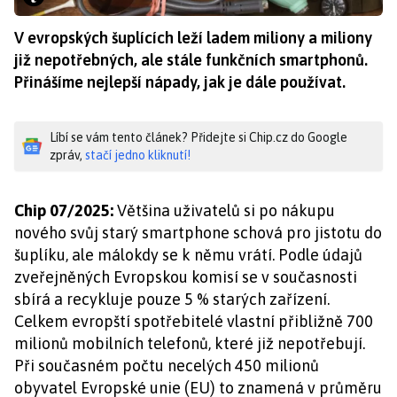
V evropských šuplících leží ladem miliony a miliony
již nepotřebných, ale stále funkčních smartphonů.
Přinášíme nejlepší nápady, jak je dále používat.
Líbí se vám tento článek? Přidejte si Chip.cz do Google
zpráv,
stačí jedno kliknutí!
Chip 07/2025:
Většina uživatelů si po nákupu
nového svůj starý smartphone schová pro jistotu do
šuplíku, ale málokdy se k němu vrátí. Podle údajů
zveřejněných Evropskou komisí se v současnosti
sbírá a recykluje pouze 5 % starých zařízení.
Celkem evropští spotřebitelé vlastní přibližně 700
milionů mobilních telefonů, které již nepotřebují.
Při současném počtu necelých 450 milionů
obyvatel Evropské unie (EU) to znamená v průměru