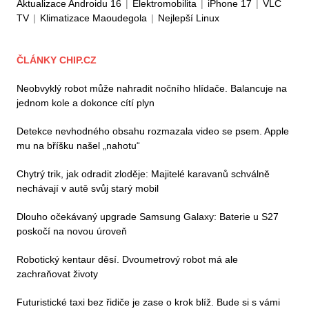
Aktualizace Androidu 16
|
Elektromobilita
|
iPhone 17
|
VLC
TV
|
Klimatizace Maoudegola
|
Nejlepší Linux
ČLÁNKY CHIP.CZ
Neobvyklý robot může nahradit nočního hlídače. Balancuje na
jednom kole a dokonce cítí plyn
Detekce nevhodného obsahu rozmazala video se psem. Apple
mu na bříšku našel „nahotu“
Chytrý trik, jak odradit zloděje: Majitelé karavanů schválně
nechávají v autě svůj starý mobil
Dlouho očekávaný upgrade Samsung Galaxy: Baterie u S27
poskočí na novou úroveň
Robotický kentaur děsí. Dvoumetrový robot má ale
zachraňovat životy
Futuristické taxi bez řidiče je zase o krok blíž. Bude si s vámi