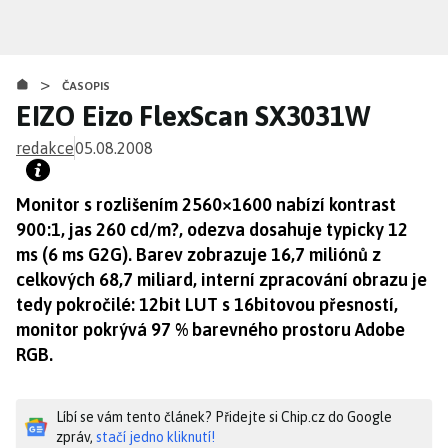
Přejít
k
hlavnímu
>
obsahu
ČASOPIS
EIZO Eizo FlexScan SX3031W
redakce
05.08.2008
Monitor s rozlišením 2560×1600 nabízí kontrast
900:1, jas 260 cd/m?, odezva dosahuje typicky 12
ms (6 ms G2G). Barev zobrazuje 16,7 miliónů z
celkových 68,7 miliard, interní zpracování obrazu je
tedy pokročilé: 12bit LUT s 16bitovou přesností,
monitor pokrývá 97 % barevného prostoru Adobe
RGB.
Líbí se vám tento článek? Přidejte si Chip.cz do Google
zpráv,
stačí jedno kliknutí!