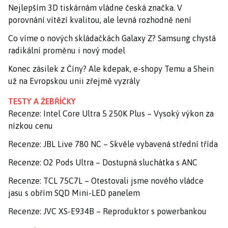
Nejlepším 3D tiskárnám vládne česká značka. V
porovnání vítězí kvalitou, ale levná rozhodně není
Co víme o nových skládačkách Galaxy Z? Samsung chystá
radikální proměnu i nový model
Konec zásilek z Číny? Ale kdepak, e-shopy Temu a Shein
už na Evropskou unii zřejmě vyzrály
TESTY A ŽEBŘÍČKY
Recenze: Intel Core Ultra 5 250K Plus – Vysoký výkon za
nízkou cenu
Recenze: JBL Live 780 NC – Skvěle vybavená střední třída
Recenze: O2 Pods Ultra – Dostupná sluchátka s ANC
Recenze: TCL 75C7L – Otestovali jsme nového vládce
jasu s obřím SQD Mini-LED panelem
Recenze: JVC XS-E934B – Reproduktor s powerbankou