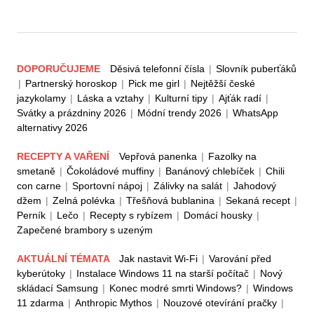
DOPORUČUJEME
Děsivá telefonní čísla
|
Slovník puberťáků
|
Partnerský horoskop
|
Pick me girl
|
Nejtěžší české
jazykolamy
|
Láska a vztahy
|
Kulturní tipy
|
Ajťák radí
|
Svátky a prázdniny 2026
|
Módní trendy 2026
|
WhatsApp
alternativy 2026
RECEPTY A VAŘENÍ
Vepřová panenka
|
Fazolky na
smetaně
|
Čokoládové muffiny
|
Banánový chlebíček
|
Chili
con carne
|
Sportovní nápoj
|
Zálivky na salát
|
Jahodový
džem
|
Zelná polévka
|
Třešňová bublanina
|
Sekaná recept
|
Perník
|
Lečo
|
Recepty s rybízem
|
Domácí housky
|
Zapečené brambory s uzeným
AKTUÁLNÍ TÉMATA
Jak nastavit Wi-Fi
|
Varování před
kyberútoky
|
Instalace Windows 11 na starší počítač
|
Nový
skládací Samsung
|
Konec modré smrti Windows?
|
Windows
11 zdarma
|
Anthropic Mythos
|
Nouzové otevírání pračky
|