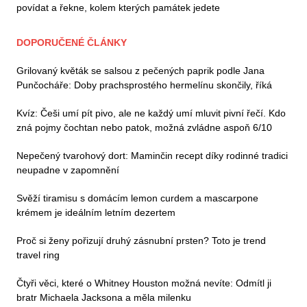
povídat a řekne, kolem kterých památek jedete
DOPORUČENÉ ČLÁNKY
Grilovaný květák se salsou z pečených paprik podle Jana
Punčocháře: Doby prachsprostého hermelínu skončily, říká
Kvíz: Češi umí pít pivo, ale ne každý umí mluvit pivní řečí. Kdo
zná pojmy čochtan nebo patok, možná zvládne aspoň 6/10
Nepečený tvarohový dort: Maminčin recept díky rodinné tradici
neupadne v zapomnění
Svěží tiramisu s domácím lemon curdem a mascarpone
krémem je ideálním letním dezertem
Proč si ženy pořizují druhý zásnubní prsten? Toto je trend
travel ring
Čtyři věci, které o Whitney Houston možná nevíte: Odmítl ji
bratr Michaela Jacksona a měla milenku