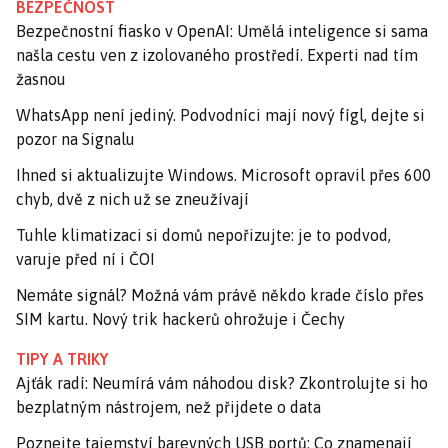
BEZPEČNOST
Bezpečnostní fiasko v OpenAI: Umělá inteligence si sama
našla cestu ven z izolovaného prostředí. Experti nad tím
žasnou
WhatsApp není jediný. Podvodníci mají nový fígl, dejte si
pozor na Signalu
Ihned si aktualizujte Windows. Microsoft opravil přes 600
chyb, dvě z nich už se zneužívají
Tuhle klimatizaci si domů nepořizujte: je to podvod,
varuje před ní i ČOI
Nemáte signál? Možná vám právě někdo krade číslo přes
SIM kartu. Nový trik hackerů ohrožuje i Čechy
TIPY A TRIKY
Ajťák radí: Neumírá vám náhodou disk? Zkontrolujte si ho
bezplatným nástrojem, než přijdete o data
Poznejte tajemství barevných USB portů: Co znamenají