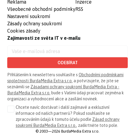
Reklama
Inzerce
Všeobecné obchodní podmínky
RSS
Nastavení soukromí
Zásady ochrany soukromí
Cookies zásady
Zajímavosti ze světa IT v e-mailu
ODEBÍRAT
Přihlášením k newsletteru souhlasíte s
Obchodními podmínkami
společnosti BurdaMedia Extra s.r.o.
a potvrzujete, že jste se
seznámili se
Zásadami ochrany soukromí BurdaMedia Extra -
BurdaMedia Extra s.r.o.
bude s Vašimi údaji pracovat zejména k
organizaci a vyhodnocení akce a zasílání novinek.
Chcete navíc dostávat i další zajímavé a exkluzivní
informace od našich partnerů? Pokud souhlasíte se
zpracováním údajů k tomuto účelu podle
Zásad ochrany
soukromí BurdaMedia Extra s.r.o.
, zaškrtněte toto pole.
© 2003—2026 BurdaMedia Extra s.r.o.