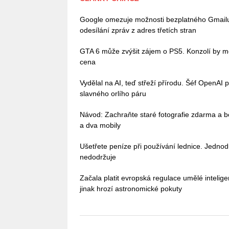
Google omezuje možnosti bezplatného Gmailu, 
odesílání zpráv z adres třetích stran
GTA 6 může zvýšit zájem o PS5. Konzolí by mě
cena
Vydělal na AI, teď střeží přírodu. Šéf OpenAI 
slavného orlího páru
Návod: Zachraňte staré fotografie zdarma a b
a dva mobily
Ušetřete peníze při používání lednice. Jedno
nedodržuje
Začala platit evropská regulace umělé intelig
jinak hrozí astronomické pokuty