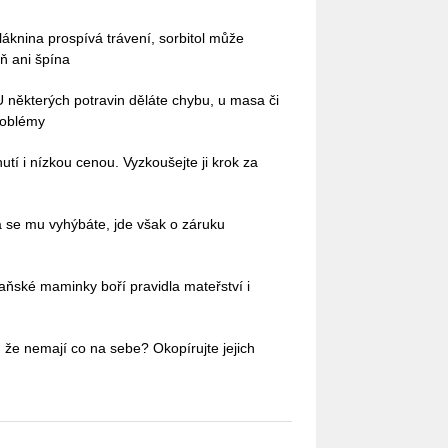
láknina prospívá trávení, sorbitol může
ň ani špína
 U některých potravin děláte chybu, u masa či
roblémy
tí i nízkou cenou. Vyzkoušejte ji krok za
á se mu vyhýbáte, jde však o záruku
aňské maminky boří pravidla mateřství i
 že nemají co na sebe? Okopírujte jejich