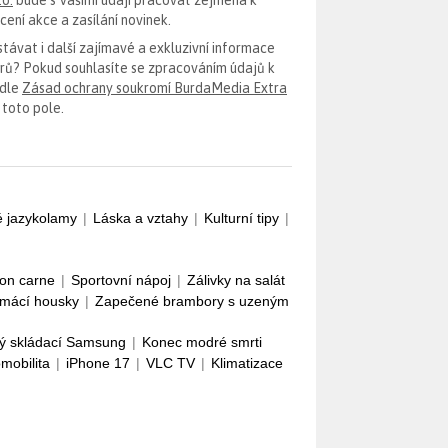
ení akce a zasílání novinek.
távat i další zajímavé a exkluzivní informace
erů? Pokud souhlasíte se zpracováním údajů k
odle
Zásad ochrany soukromí BurdaMedia Extra
 toto pole.
é jazykolamy
|
Láska a vztahy
|
Kulturní tipy
|
con carne
|
Sportovní nápoj
|
Zálivky na salát
mácí housky
|
Zapečené brambory s uzeným
ý skládací Samsung
|
Konec modré smrti
omobilita
|
iPhone 17
|
VLC TV
|
Klimatizace