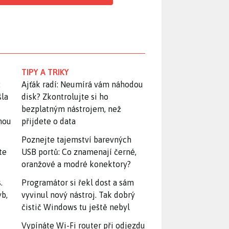
TIPY A TRIKY
:
Ajťák radí: Neumírá vám náhodou
šla
disk? Zkontrolujte si ho
bezplatným nástrojem, než
snou
přijdete o data
Poznejte tajemství barevných
te
USB portů: Co znamenají černé,
oranžové a modré konektory?
.
Programátor si řekl dost a sám
yb,
vyvinul nový nástroj. Tak dobrý
čistič Windows tu ještě nebyl
Vypínáte Wi-Fi router při odjezdu