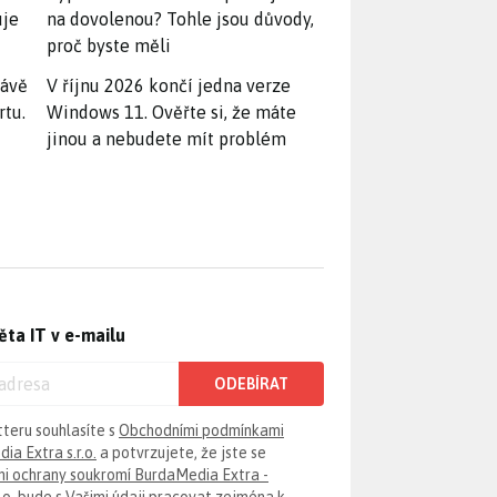
uje
na dovolenou? Tohle jsou důvody,
proč byste měli
rávě
V říjnu 2026 končí jedna verze
rtu.
Windows 11. Ověřte si, že máte
jinou a nebudete mít problém
ěta IT v e-mailu
ODEBÍRAT
tteru souhlasíte s
Obchodními podmínkami
ia Extra s.r.o.
a potvrzujete, že jste se
i ochrany soukromí BurdaMedia Extra -
.o.
bude s Vašimi údaji pracovat zejména k