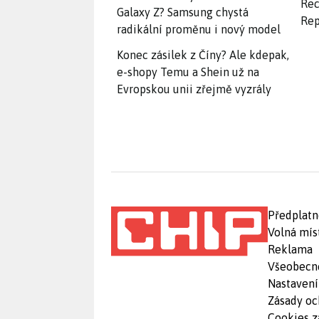
Rec
Galaxy Z? Samsung chystá
Rep
radikální proměnu i nový model
Konec zásilek z Číny? Ale kdepak,
e-shopy Temu a Shein už na
Evropskou unii zřejmě vyzrály
Předplatn
Volná mís
Reklama
Všeobecn
Nastavení
Zásady oc
Cookies z