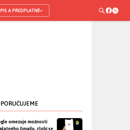
PIS A PŘEDPLATNÉ
PORUČUJEME
gle omezuje možnosti bezplatného Gmailu, zlobí se uživatelé. 
gle omezuje možnosti
platného Gmailu, zlobí se