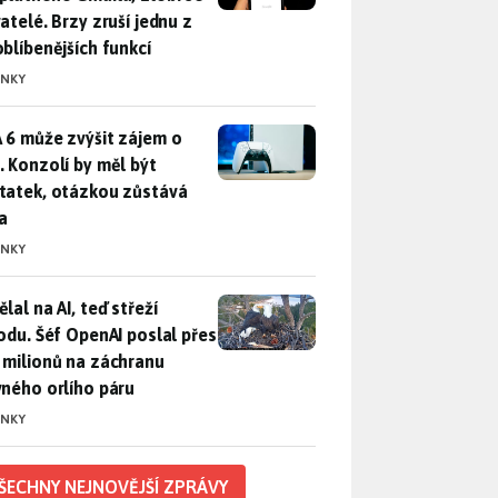
atelé. Brzy zruší jednu z
oblíbenějších funkcí
INKY
 6 může zvýšit zájem o PS5. Konzolí by měl být dostatek, otáz
 6 může zvýšit zájem o
. Konzolí by měl být
tatek, otázkou zůstává
a
INKY
lal na AI, teď střeží přírodu. Šéf OpenAI poslal přes 100 mili
lal na AI, teď střeží
rodu. Šéf OpenAI poslal přes
 milionů na záchranu
vného orlího páru
INKY
ŠECHNY NEJNOVĚJŠÍ ZPRÁVY