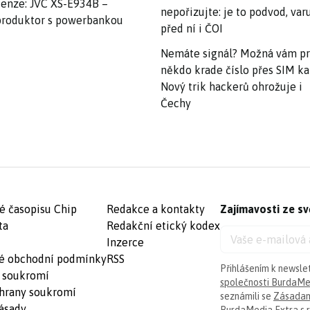
enze: JVC XS-E934B –
nepořizujte: je to podvod, var
roduktor s powerbankou
před ní i ČOI
Nemáte signál? Možná vám p
někdo krade číslo přes SIM ka
Nový trik hackerů ohrožuje i
Čechy
é časopisu Chip
Redakce a kontakty
Zajímavosti ze sv
ta
Redakční etický kodex
Inzerce
é obchodní podmínky
RSS
Přihlášením k newsle
 soukromí
společnosti BurdaMed
hrany soukromí
seznámili se
Zásadam
ásady
BurdaMedia Extra s.r