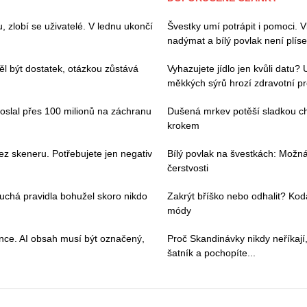
zlobí se uživatelé. V lednu ukončí
Švestky umí potrápit i pomoci. V
nadýmat a bílý povlak není plíse
l být dostatek, otázkou zůstává
Vyhazujete jídlo jen kvůli datu?
měkkých sýrů hrozí zdravotní p
poslal přes 100 milionů na záchranu
Dušená mrkev potěší sladkou chu
krokem
ez skeneru. Potřebujete jen negativ
Bílý povlak na švestkách: Možn
čerstvosti
duchá pravidla bohužel skoro nikdo
Zakrýt bříško nebo odhalit? Kod
módy
ence. AI obsah musí být označený,
Proč Skandinávky nikdy neříkají,
šatník a pochopíte...