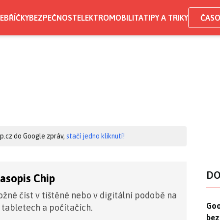
EBŘÍČKY
BEZPEČNOST
ELEKTROMOBILITA
TIPY A TRIKY
ČASO
hip.cz do Google zpráv,
stačí jedno kliknutí!
DO
časopis Chip
žné číst v tištěné nebo v digitální podobě na
Goo
Goo
 tabletech a počítačích.
bez