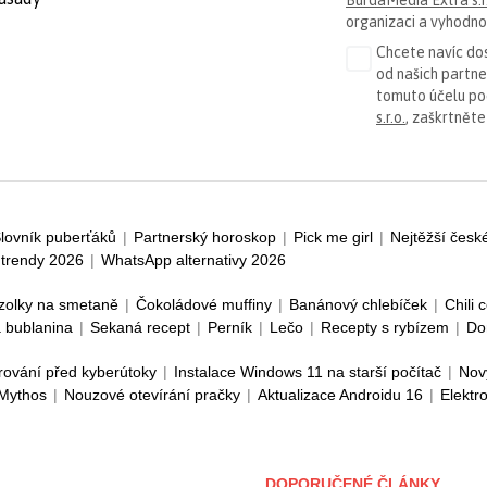
organizaci a vyhodnoc
Chcete navíc dos
od našich partn
tomuto účelu p
s.r.o.
, zaškrtněte
lovník puberťáků
|
Partnerský horoskop
|
Pick me girl
|
Nejtěžší česk
trendy 2026
|
WhatsApp alternativy 2026
zolky na smetaně
|
Čokoládové muffiny
|
Banánový chlebíček
|
Chili 
 bublanina
|
Sekaná recept
|
Perník
|
Lečo
|
Recepty s rybízem
|
Do
rování před kyberútoky
|
Instalace Windows 11 na starší počítač
|
Nov
 Mythos
|
Nouzové otevírání pračky
|
Aktualizace Androidu 16
|
Elektr
DOPORUČENÉ ČLÁNKY