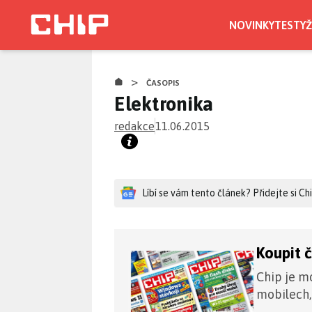
Přejít
k
NOVINKY
TESTY
Ž
hlavnímu
obsahu
>
ČASOPIS
Elektronika
redakce
11.06.2015
Líbí se vám tento článek? Přidejte si C
Koupit 
Chip je mo
mobilech,