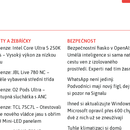
TY A ŽEBŘÍČKY
BEZPEČNOST
enze: Intel Core Ultra 5 250K
Bezpečnostní fiasko v OpenAI
s – Vysoký výkon za nízkou
Umělá inteligence si sama na
nu
cestu ven z izolovaného
prostředí. Experti nad tím ža
enze: JBL Live 780 NC –
ěle vybavená střední třída
WhatsApp není jediný.
Podvodníci mají nový fígl, dej
enze: O2 Pods Ultra –
si pozor na Signalu
tupná sluchátka s ANC
Ihned si aktualizujte Windows
enze: TCL 75C7L – Otestovali
Microsoft opravil přes 600 ch
e nového vládce jasu s obřím
dvě z nich už se zneužívají
 Mini-LED panelem
Tuhle klimatizaci si domů