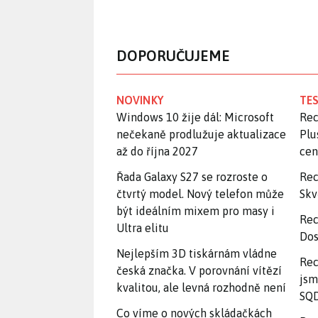
DOPORUČUJEME
NOVINKY
TES
Windows 10 žije dál: Microsoft
Rec
nečekaně prodlužuje aktualizace
Plu
až do října 2027
ce
Řada Galaxy S27 se rozroste o
Rec
čtvrtý model. Nový telefon může
Skv
být ideálním mixem pro masy i
Rec
Ultra elitu
Dos
Nejlepším 3D tiskárnám vládne
Rec
česká značka. V porovnání vítězí
jsm
kvalitou, ale levná rozhodně není
SQD
Co víme o nových skládačkách