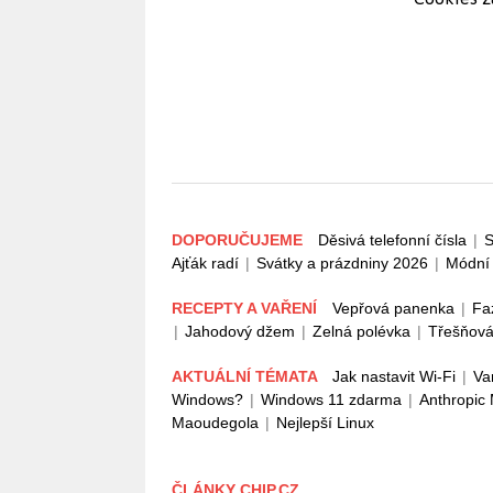
DOPORUČUJEME
Děsivá telefonní čísla
|
S
Ajťák radí
|
Svátky a prázdniny 2026
|
Módní 
RECEPTY A VAŘENÍ
Vepřová panenka
|
Fa
|
Jahodový džem
|
Zelná polévka
|
Třešňová
AKTUÁLNÍ TÉMATA
Jak nastavit Wi-Fi
|
Va
Windows?
|
Windows 11 zdarma
|
Anthropic
Maoudegola
|
Nejlepší Linux
ČLÁNKY CHIP.CZ