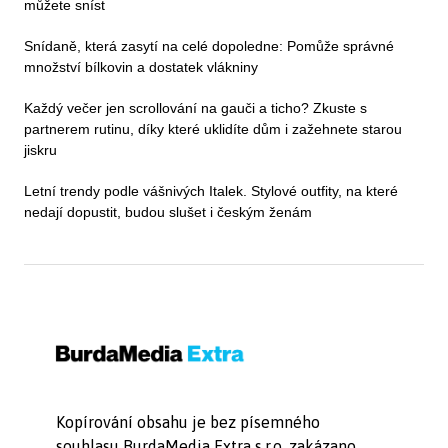
můžete sníst
Snídaně, která zasytí na celé dopoledne: Pomůže správné
množství bílkovin a dostatek vlákniny
Každý večer jen scrollování na gauči a ticho? Zkuste s
partnerem rutinu, díky které uklidíte dům i zažehnete starou
jiskru
Letní trendy podle vášnivých Italek. Stylové outfity, na které
nedají dopustit, budou slušet i českým ženám
Kopírování obsahu je bez písemného
souhlasu BurdaMedia Extra s.r.o. zakázano