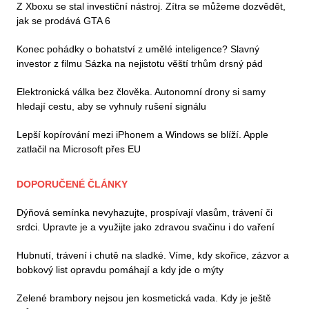
Z Xboxu se stal investiční nástroj. Zítra se můžeme dozvědět,
jak se prodává GTA 6
Konec pohádky o bohatství z umělé inteligence? Slavný
investor z filmu Sázka na nejistotu věští trhům drsný pád
Elektronická válka bez člověka. Autonomní drony si samy
hledají cestu, aby se vyhnuly rušení signálu
Lepší kopírování mezi iPhonem a Windows se blíží. Apple
zatlačil na Microsoft přes EU
DOPORUČENÉ ČLÁNKY
Dýňová semínka nevyhazujte, prospívají vlasům, trávení či
srdci. Upravte je a využijte jako zdravou svačinu i do vaření
Hubnutí, trávení i chutě na sladké. Víme, kdy skořice, zázvor a
bobkový list opravdu pomáhají a kdy jde o mýty
Zelené brambory nejsou jen kosmetická vada. Kdy je ještě