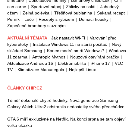
smetaně
|
Čokoládové muffiny
|
Banánový chlebíček
|
Chili
con carne
|
Sportovní nápoj
|
Zálivky na salát
|
Jahodový
džem
|
Zelná polévka
|
Třešňová bublanina
|
Sekaná recept
|
Perník
|
Lečo
|
Recepty s rybízem
|
Domácí housky
|
Zapečené brambory s uzeným
AKTUÁLNÍ TÉMATA
Jak nastavit Wi-Fi
|
Varování před
kyberútoky
|
Instalace Windows 11 na starší počítač
|
Nový
skládací Samsung
|
Konec modré smrti Windows?
|
Windows
11 zdarma
|
Anthropic Mythos
|
Nouzové otevírání pračky
|
Aktualizace Androidu 16
|
Elektromobilita
|
iPhone 17
|
VLC
TV
|
Klimatizace Maoudegola
|
Nejlepší Linux
ČLÁNKY CHIP.CZ
Téměř dokonalé chytré hodinky. Nová generace Samsung
Galaxy Watch Ultra2 odstranila nedostatky svého předchůdce
GTA 6 míří exkluzivně na Netflix. Na konci srpna se tam objeví
velká ukázka