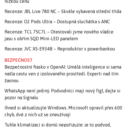
nízkou cenu
Recenze: JBL Live 780 NC – Skvěle vybavená střední třída
Recenze: O2 Pods Ultra – Dostupná sluchátka s ANC
Recenze: TCL 75C7L – Otestovali jsme nového vládce
jasu s obřím SQD Mini-LED panelem
Recenze: JVC XS-E934B – Reproduktor s powerbankou
BEZPEČNOST
Bezpečnostní fiasko v OpenAI: Umělá inteligence si sama
našla cestu ven z izolovaného prostředí. Experti nad tím
žasnou
WhatsApp není jediný. Podvodníci mají nový fígl, dejte si
pozor na Signalu
Ihned si aktualizujte Windows. Microsoft opravil přes 600
chyb, dvě z nich už se zneužívají
Tuhle klimatizaci si domů nepořizujte: je to podvod,