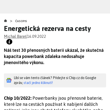
Přejít
k
hlavnímu
>
obsahu
ČASOPIS
Energetická rezerva na cesty
Michal Bareš
16.09.2022
Náš test 30 přenosných baterií ukázal, že skutečná
kapacita powerbank zdaleka nedosahuje
jmenovitého výkonu.
Líbí se vám tento článek? Přidejte si Chip.cz do Google
zpráv,
stačí jedno kliknutí!
Chip 10/2022:
Powerbanky jsou přenosné baterie,
které lze na cestách používat k nabíjení dalších