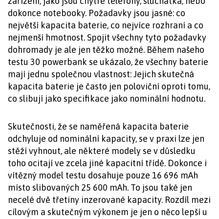
zařízení, jako jsou chytré telefony, sluchátka, nebo
dokonce notebooky. Požadavky jsou jasné: co
největší kapacita baterie, co nejvíce rozhraní a co
nejmenší hmotnost. Spojit všechny tyto požadavky
dohromady je ale jen těžko možné. Během našeho
testu 30 powerbank se ukázalo, že všechny baterie
mají jednu společnou vlastnost: Jejich skutečná
kapacita baterie je často jen poloviční oproti tomu,
co slibují jako specifikace jako nominální hodnotu.
Skutečnosti, že se naměřená kapacita baterie
odchyluje od nominální kapacity, se v praxi lze jen
stěží vyhnout, ale některé modely se v důsledku
toho ocitají ve zcela jiné kapacitní třídě. Dokonce i
vítězný model testu dosahuje pouze 16 696 mAh
místo slibovaných 25 600 mAh. To jsou také jen
necelé dvě třetiny inzerované kapacity. Rozdíl mezi
cílovým a skutečným výkonem je jen o něco lepší u