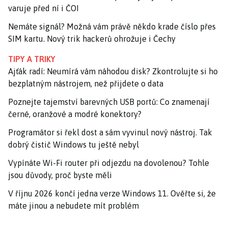
varuje před ní i ČOI
Nemáte signál? Možná vám právě někdo krade číslo přes
SIM kartu. Nový trik hackerů ohrožuje i Čechy
TIPY A TRIKY
Ajťák radí: Neumírá vám náhodou disk? Zkontrolujte si ho
bezplatným nástrojem, než přijdete o data
Poznejte tajemství barevných USB portů: Co znamenají
černé, oranžové a modré konektory?
Programátor si řekl dost a sám vyvinul nový nástroj. Tak
dobrý čistič Windows tu ještě nebyl
Vypínáte Wi-Fi router při odjezdu na dovolenou? Tohle
jsou důvody, proč byste měli
V říjnu 2026 končí jedna verze Windows 11. Ověřte si, že
máte jinou a nebudete mít problém