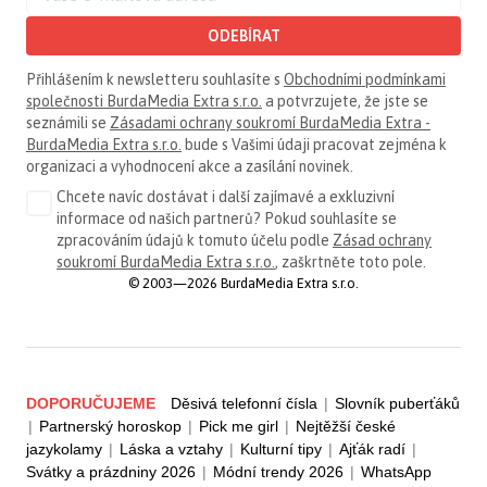
ODEBÍRAT
Přihlášením k newsletteru souhlasíte s
Obchodními podmínkami
společnosti BurdaMedia Extra s.r.o.
a potvrzujete, že jste se
seznámili se
Zásadami ochrany soukromí BurdaMedia Extra -
BurdaMedia Extra s.r.o.
bude s Vašimi údaji pracovat zejména k
organizaci a vyhodnocení akce a zasílání novinek.
Chcete navíc dostávat i další zajímavé a exkluzivní
informace od našich partnerů? Pokud souhlasíte se
zpracováním údajů k tomuto účelu podle
Zásad ochrany
soukromí BurdaMedia Extra s.r.o.
, zaškrtněte toto pole.
© 2003—2026 BurdaMedia Extra s.r.o.
DOPORUČUJEME
Děsivá telefonní čísla
|
Slovník puberťáků
|
Partnerský horoskop
|
Pick me girl
|
Nejtěžší české
jazykolamy
|
Láska a vztahy
|
Kulturní tipy
|
Ajťák radí
|
Svátky a prázdniny 2026
|
Módní trendy 2026
|
WhatsApp