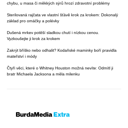
chybu, u masa či měkkých sýrů hrozí zdravotní problémy
Sterilovaná rajčata ve vlastní šťávě krok za krokem: Dokonalý
základ pro omáčky a polévky
Dušená mrkev potěší sladkou chutí i nízkou cenou.
Vyzkoušejte ji krok za krokem
Zakrýt bříško nebo odhalit? Kodaňské maminky boří pravidla
mateřství i módy
Čtyři věci, které o Whitney Houston možná nevíte: Odmítl ji
bratr Michaela Jacksona a měla milenku