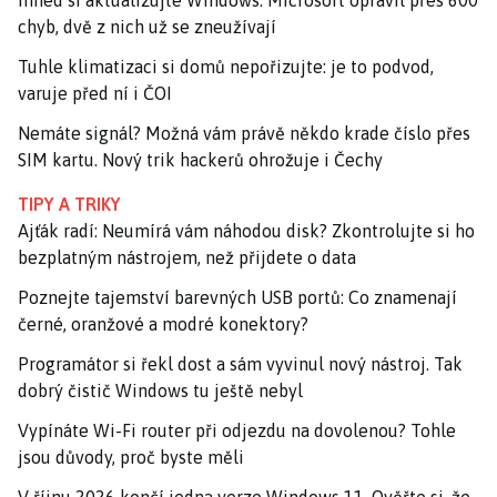
Ihned si aktualizujte Windows. Microsoft opravil přes 600
chyb, dvě z nich už se zneužívají
Tuhle klimatizaci si domů nepořizujte: je to podvod,
varuje před ní i ČOI
Nemáte signál? Možná vám právě někdo krade číslo přes
SIM kartu. Nový trik hackerů ohrožuje i Čechy
TIPY A TRIKY
Ajťák radí: Neumírá vám náhodou disk? Zkontrolujte si ho
bezplatným nástrojem, než přijdete o data
Poznejte tajemství barevných USB portů: Co znamenají
černé, oranžové a modré konektory?
Programátor si řekl dost a sám vyvinul nový nástroj. Tak
dobrý čistič Windows tu ještě nebyl
Vypínáte Wi-Fi router při odjezdu na dovolenou? Tohle
jsou důvody, proč byste měli