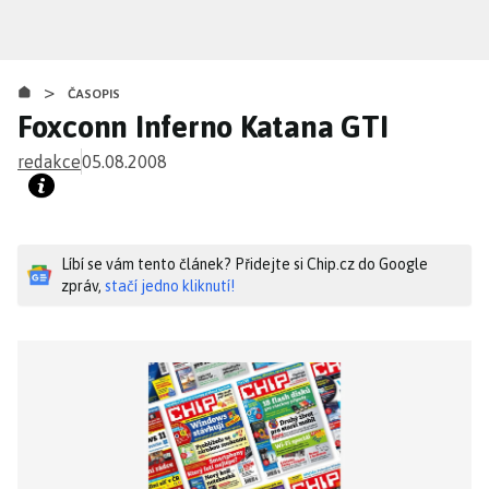
Přejít
k
hlavnímu
>
obsahu
ČASOPIS
Foxconn Inferno Katana GTI
redakce
05.08.2008
Líbí se vám tento článek? Přidejte si Chip.cz do Google
zpráv,
stačí jedno kliknutí!