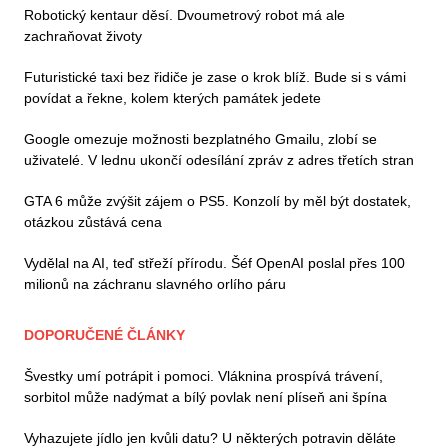
Robotický kentaur děsí. Dvoumetrový robot má ale
zachraňovat životy
Futuristické taxi bez řidiče je zase o krok blíž. Bude si s vámi
povídat a řekne, kolem kterých památek jedete
Google omezuje možnosti bezplatného Gmailu, zlobí se
uživatelé. V lednu ukončí odesílání zpráv z adres třetích stran
GTA 6 může zvýšit zájem o PS5. Konzolí by měl být dostatek,
otázkou zůstává cena
Vydělal na AI, teď střeží přírodu. Šéf OpenAI poslal přes 100
milionů na záchranu slavného orlího páru
DOPORUČENÉ ČLÁNKY
Švestky umí potrápit i pomoci. Vláknina prospívá trávení,
sorbitol může nadýmat a bílý povlak není plíseň ani špína
Vyhazujete jídlo jen kvůli datu? U některých potravin děláte