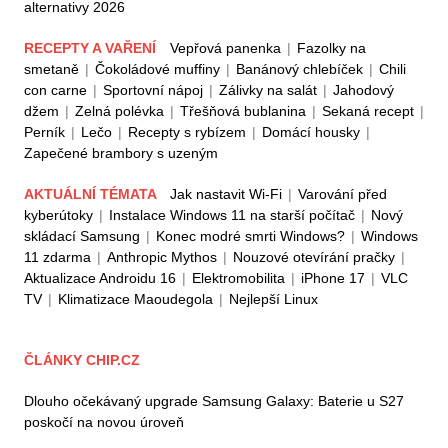
alternativy 2026
RECEPTY A VAŘENÍ
Vepřová panenka
|
Fazolky na
smetaně
|
Čokoládové muffiny
|
Banánový chlebíček
|
Chili
con carne
|
Sportovní nápoj
|
Zálivky na salát
|
Jahodový
džem
|
Zelná polévka
|
Třešňová bublanina
|
Sekaná recept
|
Perník
|
Lečo
|
Recepty s rybízem
|
Domácí housky
|
Zapečené brambory s uzeným
AKTUÁLNÍ TÉMATA
Jak nastavit Wi-Fi
|
Varování před
kyberútoky
|
Instalace Windows 11 na starší počítač
|
Nový
skládací Samsung
|
Konec modré smrti Windows?
|
Windows
11 zdarma
|
Anthropic Mythos
|
Nouzové otevírání pračky
|
Aktualizace Androidu 16
|
Elektromobilita
|
iPhone 17
|
VLC
TV
|
Klimatizace Maoudegola
|
Nejlepší Linux
ČLÁNKY CHIP.CZ
Dlouho očekávaný upgrade Samsung Galaxy: Baterie u S27
poskočí na novou úroveň