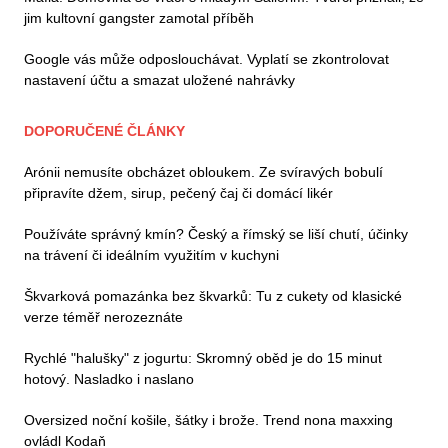
jim kultovní gangster zamotal příběh
Google vás může odposlouchávat. Vyplatí se zkontrolovat
nastavení účtu a smazat uložené nahrávky
DOPORUČENÉ ČLÁNKY
Arónii nemusíte obcházet obloukem. Ze svíravých bobulí
připravíte džem, sirup, pečený čaj či domácí likér
Používáte správný kmín? Český a římský se liší chutí, účinky
na trávení či ideálním využitím v kuchyni
Škvarková pomazánka bez škvarků: Tu z cukety od klasické
verze téměř nerozeznáte
Rychlé "halušky" z jogurtu: Skromný oběd je do 15 minut
hotový. Nasladko i naslano
Oversized noční košile, šátky i brože. Trend nona maxxing
ovládl Kodaň