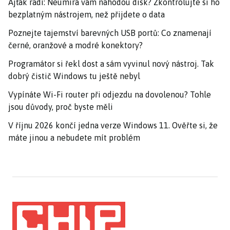
Ajťák radí: Neumírá vám náhodou disk? Zkontrolujte si ho
bezplatným nástrojem, než přijdete o data
Poznejte tajemství barevných USB portů: Co znamenají
černé, oranžové a modré konektory?
Programátor si řekl dost a sám vyvinul nový nástroj. Tak
dobrý čistič Windows tu ještě nebyl
Vypínáte Wi-Fi router při odjezdu na dovolenou? Tohle
jsou důvody, proč byste měli
V říjnu 2026 končí jedna verze Windows 11. Ověřte si, že
máte jinou a nebudete mít problém