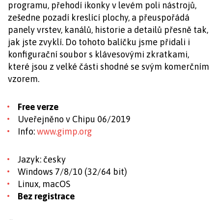
programu, přehodí ikonky v levém poli nástrojů,
zešedne pozadí kreslící plochy, a přeuspořádá
panely vrstev, kanálů, historie a detailů přesně tak,
jak jste zvyklí. Do tohoto balíčku jsme přidali i
konfigurační soubor s klávesovými zkratkami,
které jsou z velké části shodné se svým komerčním
vzorem.
Free verze
Uveřejněno v Chipu 06/2019
Info:
www.gimp.org
Jazyk: česky
Windows 7/8/10 (32/64 bit)
Linux, macOS
Bez registrace