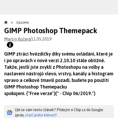
Přejít
k
hlavnímu
>
obsahu
ČASOPIS
GIMP Photoshop Themepack
Martin Kučera
11.05.2019
GIMP ztrácí hvězdičky díky svému ovládání, které je
i po úpravách v nové verzi 2.10.10 stále obtížně.
Takže, jestli jste zvyklí z Photoshopu na volby a
nastavení nástrojů vlevo, vrstvy, kanály a histogram
vpravo a celkově tmavší pozadí, budete po použití
GIMP Photoshop Themepacku
spokojeni. ("Free verze")(" - Chip 06/2019.")
Líbí se vám tento článek? Přidejte si Chip.cz do Google
zpráv,
stačí jedno kliknutí!