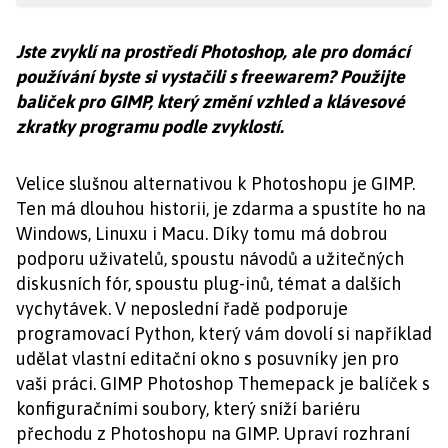
Jste zvyklí na prostředí Photoshop, ale pro domácí
používání byste si vystačili s freewarem? Použijte
baliček pro GIMP, který změní vzhled a klávesové
zkratky programu podle zvyklostí.
Velice slušnou alternativou k Photoshopu je GIMP.
Ten má dlouhou historii, je zdarma a spustíte ho na
Windows, Linuxu i Macu. Díky tomu má dobrou
podporu uživatelů, spoustu návodů a užitečných
diskusních fór, spoustu plug-inů, témat a dalších
vychytávek. V neposlední řadě podporuje
programovací Python, který vám dovolí si například
udělat vlastní editační okno s posuvníky jen pro
vaši práci. GIMP Photoshop Themepack je balíček s
konfiguračními soubory, který sníží bariéru
přechodu z Photoshopu na GIMP. Upraví rozhraní