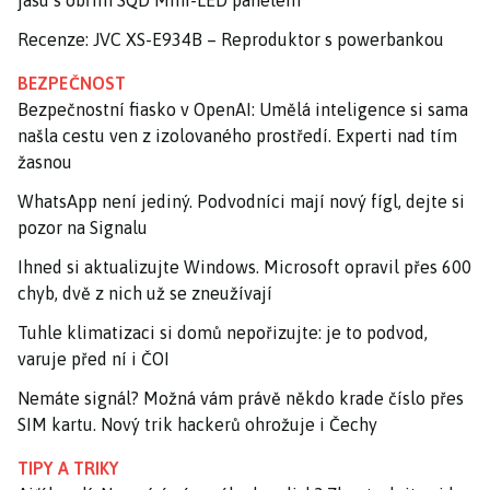
jasu s obřím SQD Mini-LED panelem
Recenze: JVC XS-E934B – Reproduktor s powerbankou
BEZPEČNOST
Bezpečnostní fiasko v OpenAI: Umělá inteligence si sama
našla cestu ven z izolovaného prostředí. Experti nad tím
žasnou
WhatsApp není jediný. Podvodníci mají nový fígl, dejte si
pozor na Signalu
Ihned si aktualizujte Windows. Microsoft opravil přes 600
chyb, dvě z nich už se zneužívají
Tuhle klimatizaci si domů nepořizujte: je to podvod,
varuje před ní i ČOI
Nemáte signál? Možná vám právě někdo krade číslo přes
SIM kartu. Nový trik hackerů ohrožuje i Čechy
TIPY A TRIKY