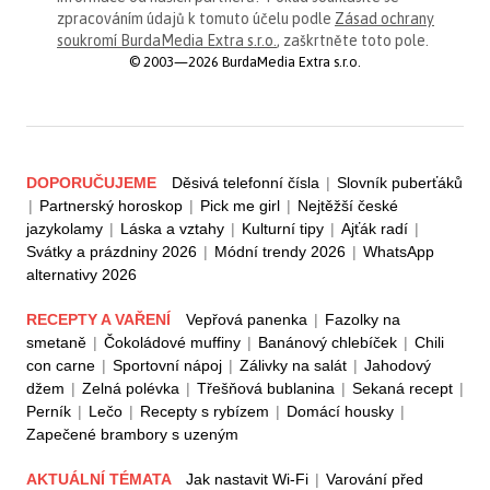
zpracováním údajů k tomuto účelu podle
Zásad ochrany
soukromí BurdaMedia Extra s.r.o.
, zaškrtněte toto pole.
© 2003—2026 BurdaMedia Extra s.r.o.
DOPORUČUJEME
Děsivá telefonní čísla
|
Slovník puberťáků
|
Partnerský horoskop
|
Pick me girl
|
Nejtěžší české
jazykolamy
|
Láska a vztahy
|
Kulturní tipy
|
Ajťák radí
|
Svátky a prázdniny 2026
|
Módní trendy 2026
|
WhatsApp
alternativy 2026
RECEPTY A VAŘENÍ
Vepřová panenka
|
Fazolky na
smetaně
|
Čokoládové muffiny
|
Banánový chlebíček
|
Chili
con carne
|
Sportovní nápoj
|
Zálivky na salát
|
Jahodový
džem
|
Zelná polévka
|
Třešňová bublanina
|
Sekaná recept
|
Perník
|
Lečo
|
Recepty s rybízem
|
Domácí housky
|
Zapečené brambory s uzeným
AKTUÁLNÍ TÉMATA
Jak nastavit Wi-Fi
|
Varování před