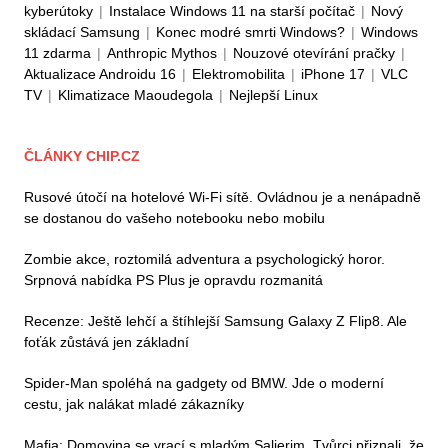
kyberútoky
|
Instalace Windows 11 na starší počítač
|
Nový
skládací Samsung
|
Konec modré smrti Windows?
|
Windows
11 zdarma
|
Anthropic Mythos
|
Nouzové otevírání pračky
|
Aktualizace Androidu 16
|
Elektromobilita
|
iPhone 17
|
VLC
TV
|
Klimatizace Maoudegola
|
Nejlepší Linux
ČLÁNKY CHIP.CZ
Rusové útočí na hotelové Wi-Fi sítě. Ovládnou je a nenápadně
se dostanou do vašeho notebooku nebo mobilu
Zombie akce, roztomilá adventura a psychologický horor.
Srpnová nabídka PS Plus je opravdu rozmanitá
Recenze: Ještě lehčí a štíhlejší Samsung Galaxy Z Flip8. Ale
foťák zůstává jen základní
Spider-Man spoléhá na gadgety od BMW. Jde o moderní
cestu, jak nalákat mladé zákazníky
Mafia: Domovina se vrací s mladým Salierim. Tvůrci přiznali, že