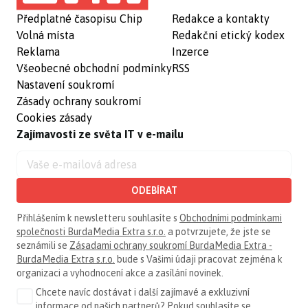
Předplatné časopisu Chip
Redakce a kontakty
Volná místa
Redakční etický kodex
Reklama
Inzerce
Všeobecné obchodní podmínky
RSS
Nastavení soukromí
Zásady ochrany soukromí
Cookies zásady
Zajímavosti ze světa IT v e-mailu
ODEBÍRAT
Přihlášením k newsletteru souhlasíte s
Obchodními podmínkami
společnosti BurdaMedia Extra s.r.o.
a potvrzujete, že jste se
seznámili se
Zásadami ochrany soukromí BurdaMedia Extra -
BurdaMedia Extra s.r.o.
bude s Vašimi údaji pracovat zejména k
organizaci a vyhodnocení akce a zasílání novinek.
Chcete navíc dostávat i další zajímavé a exkluzivní
informace od našich partnerů? Pokud souhlasíte se