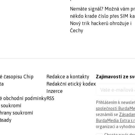
Nemáte signál? Možná vám p
někdo krade číslo přes SIM ka
Nový trik hackerů ohrožuje i
Čechy
é časopisu Chip
Redakce a kontakty
Zajímavosti ze sv
ta
Redakční etický kodex
Inzerce
é obchodní podmínky
RSS
Přihlášením k newsle
 soukromí
společnosti BurdaMed
hrany soukromí
seznámili se
Zásadam
ásady
BurdaMedia Extra s.r
organizaci a vyhodnoc
Chcete navíc dos