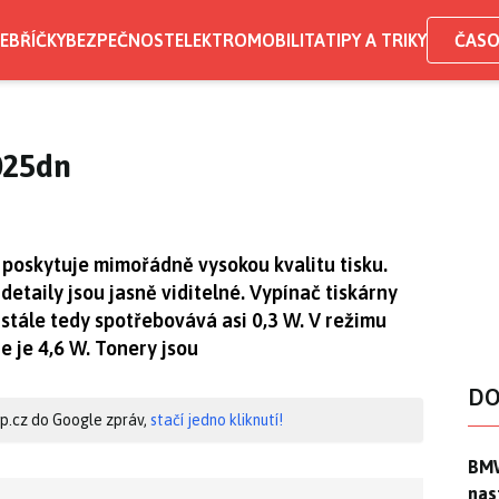
EBŘÍČKY
BEZPEČNOST
ELEKTROMOBILITA
TIPY A TRIKY
ČASO
025dn
poskytuje mimořádně vysokou kvalitu tisku.
detaily jsou jasně viditelné. Vypínač tiskárny
 stále tedy spotřebovává asi 0,3 W. V režimu
e je 4,6 W. Tonery jsou
DO
hip.cz do Google zpráv,
stačí jedno kliknutí!
BMW
BMW
nas