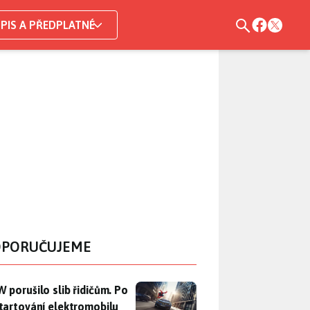
PIS A PŘEDPLATNÉ
PORUČUJEME
 porušilo slib řidičům. Po nastartování elektromobilu iX3 na 
 porušilo slib řidičům. Po
tartování elektromobilu