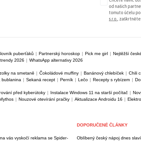
od našich partn
tomuto účelu p
s.r.o.
, zaškrtněte
lovník puberťáků
|
Partnerský horoskop
|
Pick me girl
|
Nejtěžší česk
trendy 2026
|
WhatsApp alternativy 2026
zolky na smetaně
|
Čokoládové muffiny
|
Banánový chlebíček
|
Chili 
 bublanina
|
Sekaná recept
|
Perník
|
Lečo
|
Recepty s rybízem
|
Do
rování před kyberútoky
|
Instalace Windows 11 na starší počítač
|
Nov
 Mythos
|
Nouzové otevírání pračky
|
Aktualizace Androidu 16
|
Elektr
DOPORUČENÉ ČLÁNKY
 na vás vyskočí reklama se Spider-
Oblíbený český nápoj dnes slaví