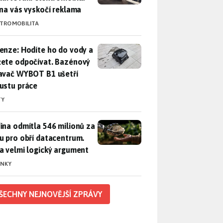
 na vás vyskočí reklama
KTROMOBILITA
enze: Hodíte ho do vody a můžete odpočívat. Bazénový vysava
enze: Hodíte ho do vody a
ete odpočívat. Bazénový
avač WYBOT B1 ušetří
ustu práce
TY
ina odmítla 546 milionů za půdu pro obří datacentrum. Měla 
ina odmítla 546 milionů za
u pro obří datacentrum.
a velmi logický argument
INKY
ŠECHNY NEJNOVĚJŠÍ ZPRÁVY