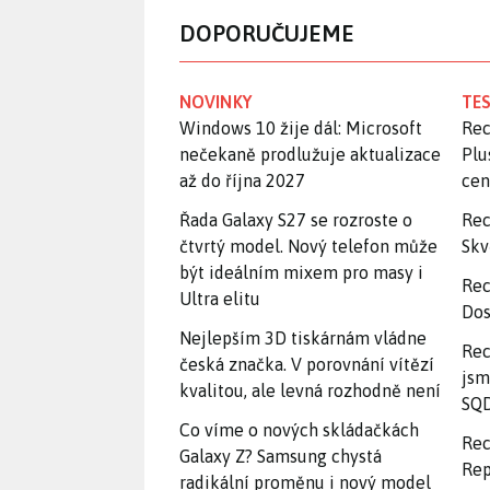
DOPORUČUJEME
NOVINKY
TES
Windows 10 žije dál: Microsoft
Rec
nečekaně prodlužuje aktualizace
Plu
až do října 2027
ce
Řada Galaxy S27 se rozroste o
Rec
čtvrtý model. Nový telefon může
Skv
být ideálním mixem pro masy i
Rec
Ultra elitu
Dos
Nejlepším 3D tiskárnám vládne
Rec
česká značka. V porovnání vítězí
jsm
kvalitou, ale levná rozhodně není
SQD
Co víme o nových skládačkách
Rec
Galaxy Z? Samsung chystá
Rep
radikální proměnu i nový model