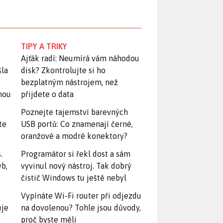
TIPY A TRIKY
:
Ajťák radí: Neumírá vám náhodou
šla
disk? Zkontrolujte si ho
bezplatným nástrojem, než
snou
přijdete o data
Poznejte tajemství barevných
te
USB portů: Co znamenají černé,
oranžové a modré konektory?
.
Programátor si řekl dost a sám
yb,
vyvinul nový nástroj. Tak dobrý
čistič Windows tu ještě nebyl
Vypínáte Wi-Fi router při odjezdu
uje
na dovolenou? Tohle jsou důvody,
proč byste měli