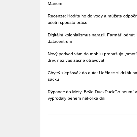
Manem
Recenze: Hodíte ho do vody a můžete odpoč
ušetří spoustu práce
Digitální kolonialismus narazil. Farmáři odmítl
datacentrum
Nový podvod vám do mobilu propašuje „smetí
dřív, než vás začne otravovat
Chytrý zlepšovák do auta: Udělejte si držák na
sáčku
Rýpanec do Mety. Brýle DuckDuckGo neumí vůb
vyprodaly během několika dní