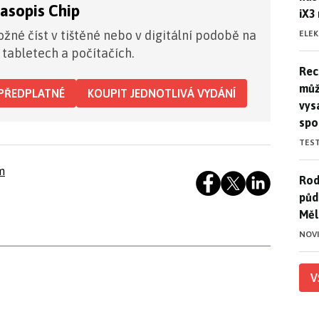
časopis Chip
iX3
žné číst v tištěné nebo v digitální podobě na
ELE
 tabletech a počítačích.
Rec
Rec
můž
PŘEDPLATNÉ
KOUPIT JEDNOTLIVÁ VYDÁNÍ
vys
spo
TES
m
Rod
Rod
půd
Měl
NOV
V