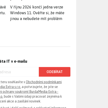
rávě
V říjnu 2026 končí jedna verze
rtu.
Windows 11. Ověřte si, že máte
jinou a nebudete mít problém
ěta IT v e-mailu
ODEBÍRAT
tteru souhlasíte s
Obchodními podmínkami
ia Extra s.r.o.
a potvrzujete, že jste se
i ochrany soukromí BurdaMedia Extra -
.o.
bude s Vašimi údaji pracovat zejména k
ení akce a zasílání novinek.
távat i další zajímavé a exkluzivní informace