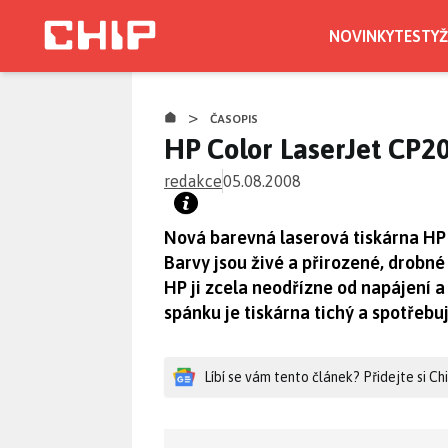
Přejít
k
NOVINKY
TESTY
Ž
hlavnímu
obsahu
>
ČASOPIS
HP Color LaserJet CP2
redakce
05.08.2008
Nová barevná laserová tiskárna HP 
Barvy jsou živé a přirozené, drobné 
HP ji zcela neodřízne od napájení a
spánku je tiskárna tichý a spotřebuj
Líbí se vám tento článek? Přidejte si C