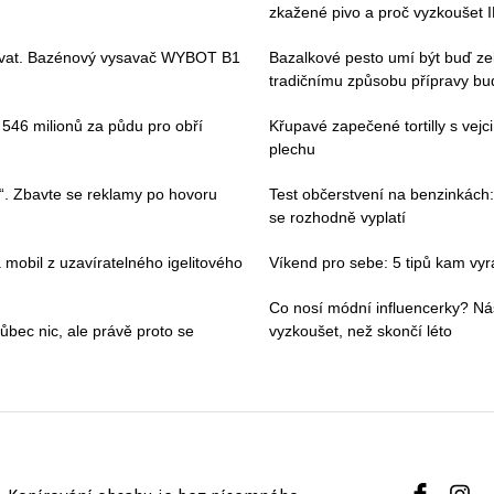
zkažené pivo a proč vyzkoušet 
ívat. Bazénový vysavač WYBOT B1
Bazalkové pesto umí být buď ze
tradičnímu způsobu přípravy bude
i 546 milionů za půdu pro obří
Křupavé zapečené tortilly s vej
plechu
“. Zbavte se reklamy po hovoru
Test občerstvení na benzinkách:
se rozhodně vyplatí
 mobil z uzavíratelného igelitového
Víkend pro sebe: 5 tipů kam vyraz
Co nosí módní influencerky? Ná
ec nic, ale právě proto se
vyzkoušet, než skončí léto