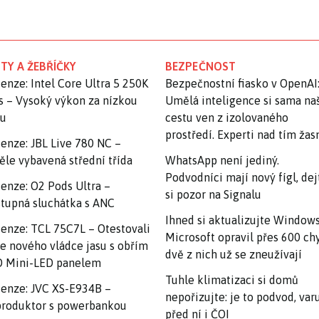
TY A ŽEBŘÍČKY
BEZPEČNOST
enze: Intel Core Ultra 5 250K
Bezpečnostní fiasko v OpenAI
s – Vysoký výkon za nízkou
Umělá inteligence si sama na
nu
cestu ven z izolovaného
prostředí. Experti nad tím ža
enze: JBL Live 780 NC –
ěle vybavená střední třída
WhatsApp není jediný.
Podvodníci mají nový fígl, dej
enze: O2 Pods Ultra –
si pozor na Signalu
tupná sluchátka s ANC
Ihned si aktualizujte Windows
enze: TCL 75C7L – Otestovali
Microsoft opravil přes 600 ch
e nového vládce jasu s obřím
dvě z nich už se zneužívají
 Mini-LED panelem
Tuhle klimatizaci si domů
enze: JVC XS-E934B –
nepořizujte: je to podvod, var
roduktor s powerbankou
před ní i ČOI