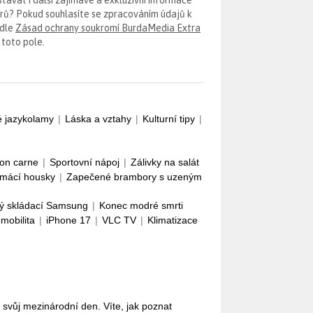
erů? Pokud souhlasíte se zpracováním údajů k
odle
Zásad ochrany soukromí BurdaMedia Extra
 toto pole.
é jazykolamy
|
Láska a vztahy
|
Kulturní tipy
|
con carne
|
Sportovní nápoj
|
Zálivky na salát
mácí housky
|
Zapečené brambory s uzeným
ý skládací Samsung
|
Konec modré smrti
omobilita
|
iPhone 17
|
VLC TV
|
Klimatizace
 svůj mezinárodní den. Víte, jak poznat