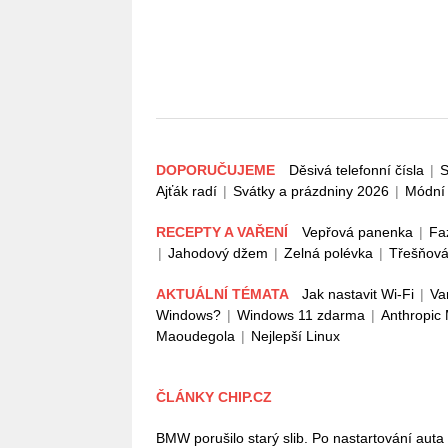
DOPORUČUJEME
Děsivá telefonní čísla
|
S
Ajťák radí
|
Svátky a prázdniny 2026
|
Módní 
RECEPTY A VAŘENÍ
Vepřová panenka
|
Fa
|
Jahodový džem
|
Zelná polévka
|
Třešňová
AKTUÁLNÍ TÉMATA
Jak nastavit Wi-Fi
|
Va
Windows?
|
Windows 11 zdarma
|
Anthropic
Maoudegola
|
Nejlepší Linux
ČLÁNKY CHIP.CZ
BMW porušilo starý slib. Po nastartování auta