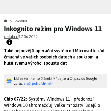
Přejít
k
hlavnímu
>
obsahu
ČASOPIS
Inkognito režim pro Windows 11
redakce
17.06.2022
Také nejnovější operační systém od Microsoftu rád
čmuchá ve vašich osobních datech a soukromí a
hlásí svému výrobci spoustu dat
Líbí se vám tento článek? Přidejte si Chip.cz do Google
zpráv,
stačí jedno kliknutí!
Chip 07/22:
Systémy Windows 11 i předchozí
Windows 10 shromažďují velké množství údajů o