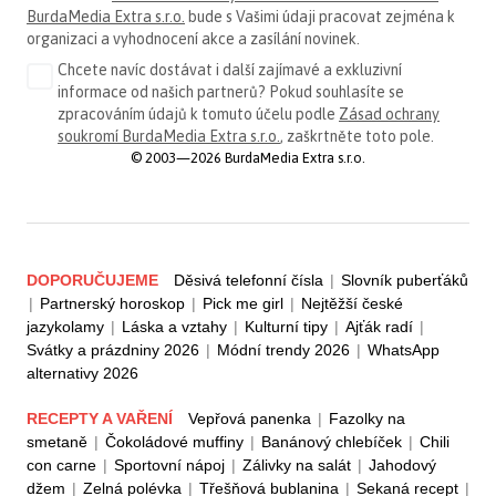
BurdaMedia Extra s.r.o.
bude s Vašimi údaji pracovat zejména k
organizaci a vyhodnocení akce a zasílání novinek.
Chcete navíc dostávat i další zajímavé a exkluzivní
informace od našich partnerů? Pokud souhlasíte se
zpracováním údajů k tomuto účelu podle
Zásad ochrany
soukromí BurdaMedia Extra s.r.o.
, zaškrtněte toto pole.
© 2003—2026 BurdaMedia Extra s.r.o.
DOPORUČUJEME
Děsivá telefonní čísla
|
Slovník puberťáků
|
Partnerský horoskop
|
Pick me girl
|
Nejtěžší české
jazykolamy
|
Láska a vztahy
|
Kulturní tipy
|
Ajťák radí
|
Svátky a prázdniny 2026
|
Módní trendy 2026
|
WhatsApp
alternativy 2026
RECEPTY A VAŘENÍ
Vepřová panenka
|
Fazolky na
smetaně
|
Čokoládové muffiny
|
Banánový chlebíček
|
Chili
con carne
|
Sportovní nápoj
|
Zálivky na salát
|
Jahodový
džem
|
Zelná polévka
|
Třešňová bublanina
|
Sekaná recept
|