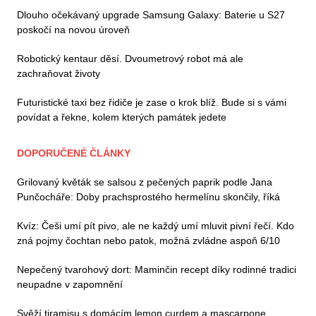
Dlouho očekávaný upgrade Samsung Galaxy: Baterie u S27
poskočí na novou úroveň
Robotický kentaur děsí. Dvoumetrový robot má ale
zachraňovat životy
Futuristické taxi bez řidiče je zase o krok blíž. Bude si s vámi
povídat a řekne, kolem kterých památek jedete
DOPORUČENÉ ČLÁNKY
Grilovaný květák se salsou z pečených paprik podle Jana
Punčocháře: Doby prachsprostého hermelínu skončily, říká
Kvíz: Češi umí pít pivo, ale ne každý umí mluvit pivní řečí. Kdo
zná pojmy čochtan nebo patok, možná zvládne aspoň 6/10
Nepečený tvarohový dort: Maminčin recept díky rodinné tradici
neupadne v zapomnění
Svěží tiramisu s domácím lemon curdem a mascarpone