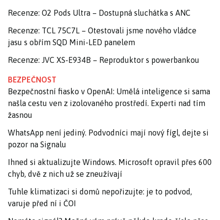
Recenze: O2 Pods Ultra – Dostupná sluchátka s ANC
Recenze: TCL 75C7L – Otestovali jsme nového vládce
jasu s obřím SQD Mini-LED panelem
Recenze: JVC XS-E934B – Reproduktor s powerbankou
BEZPEČNOST
Bezpečnostní fiasko v OpenAI: Umělá inteligence si sama
našla cestu ven z izolovaného prostředí. Experti nad tím
žasnou
WhatsApp není jediný. Podvodníci mají nový fígl, dejte si
pozor na Signalu
Ihned si aktualizujte Windows. Microsoft opravil přes 600
chyb, dvě z nich už se zneužívají
Tuhle klimatizaci si domů nepořizujte: je to podvod,
varuje před ní i ČOI