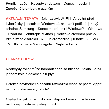
Perník
|
Lečo
|
Recepty s rybízem
|
Domácí housky
|
Zapečené brambory s uzeným
AKTUÁLNÍ TÉMATA
Jak nastavit Wi-Fi
|
Varování před
kyberútoky
|
Instalace Windows 11 na starší počítač
|
Nový
skládací Samsung
|
Konec modré smrti Windows?
|
Windows
11 zdarma
|
Anthropic Mythos
|
Nouzové otevírání pračky
|
Aktualizace Androidu 16
|
Elektromobilita
|
iPhone 17
|
VLC
TV
|
Klimatizace Maoudegola
|
Nejlepší Linux
ČLÁNKY CHIP.CZ
Neobvyklý robot může nahradit nočního hlídače. Balancuje na
jednom kole a dokonce cítí plyn
Detekce nevhodného obsahu rozmazala video se psem. Apple
mu na bříšku našel „nahotu“
Chytrý trik, jak odradit zloděje: Majitelé karavanů schválně
nechávají v autě svůj starý mobil