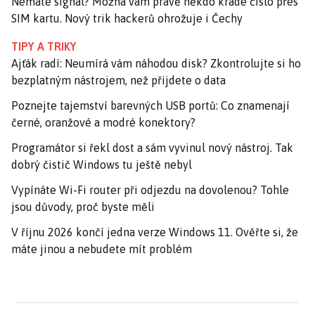
Nemáte signál? Možná vám právě někdo krade číslo přes
SIM kartu. Nový trik hackerů ohrožuje i Čechy
TIPY A TRIKY
Ajťák radí: Neumírá vám náhodou disk? Zkontrolujte si ho
bezplatným nástrojem, než přijdete o data
Poznejte tajemství barevných USB portů: Co znamenají
černé, oranžové a modré konektory?
Programátor si řekl dost a sám vyvinul nový nástroj. Tak
dobrý čistič Windows tu ještě nebyl
Vypínáte Wi-Fi router při odjezdu na dovolenou? Tohle
jsou důvody, proč byste měli
V říjnu 2026 končí jedna verze Windows 11. Ověřte si, že
máte jinou a nebudete mít problém