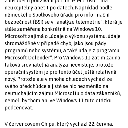
způsobech používání počítače. Microsoft má
neukojitelný apetit po datech. Například podle
německého Spolkového úřadu pro informační
bezpečnost (BSI) se v „analýze telemetrie“, která je
stále zaměřena konkrétně na Windows 10,
Microsoft zajímá o „údaje o výkonu systému, údaje
shromážděné v případě chyb, jako jsou pády
programů nebo systému, a také údaje z programu
Microsoft Defender“. Pro Windows 11 zatím žádná
taková srovnatelná analýza neexistuje, protože
operační systém je pro tento účel ještě relativně
nový. Protože ale v mnoha ohledech vychází ze
svého předchůdce a jistě se nic nezměnilo na
neutuchajícím zájmu Microsoftu o data zákazníků,
neměli bychom ani ve Windows 11 tuto otázku
podceňovat.
V červencovém Chipu, který vychází 22. června,