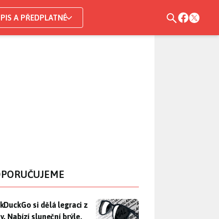
PIS A PŘEDPLATNÉ
PORUČUJEME
DuckGo si dělá legraci z Mety. Nabízí sluneční brýle, které n
kDuckGo si dělá legraci z
. Nabízí sluneční brýle,