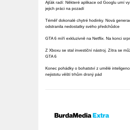
Ajťák radí: Některé aplikace od Googlu umí vy
jejich práci na pozadí
Téměř dokonalé chytré hodinky. Nová gener
odstranila nedostatky svého předchůdce
GTA 6 míří exkluzivně na Netflix. Na konci sr
Z Xboxu se stal investiční nástroj. Zítra se 
GTA 6
Konec pohádky o bohatství z umělé inteligenc
nejistotu věští trhům drsný pád