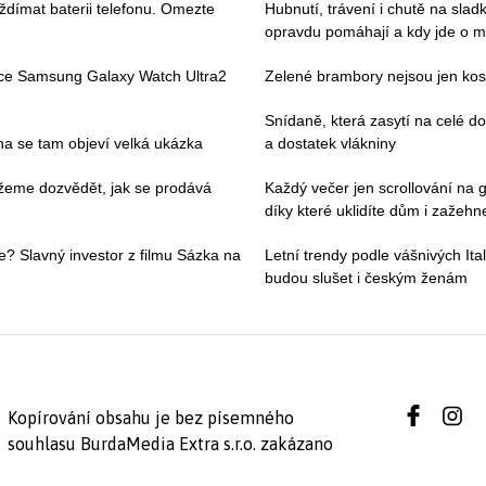
ždímat baterii telefonu. Omezte
Hubnutí, trávení i chutě na slad
opravdu pomáhají a kdy jde o m
ace Samsung Galaxy Watch Ultra2
Zelené brambory nejsou jen kosm
Snídaně, která zasytí na celé 
pna se tam objeví velká ukázka
a dostatek vlákniny
můžeme dozvědět, jak se prodává
Každý večer jen scrollování na g
díky které uklidíte dům i zažehne
e? Slavný investor z filmu Sázka na
Letní trendy podle vášnivých Ital
budou slušet i českým ženám
Kopírování obsahu je bez písemného
souhlasu BurdaMedia Extra s.r.o. zakázano