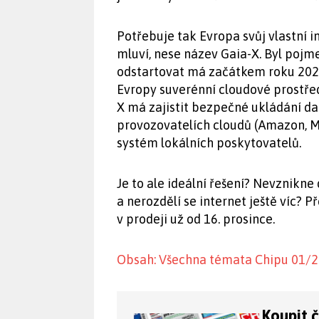
Potřebuje tak Evropa svůj vlastní i
mluví, nese název Gaia-X. Byl poj
odstartovat má začátkem roku 2021.
Evropy suverénní cloudové prostřed
X má zajistit bezpečné ukládání dat
provozovatelích cloudů (Amazon, Mi
systém lokálních poskytovatelů.
Je to ale ideální řešení? Nevznikn
a nerozdělí se internet ještě víc? P
v prodeji už od 16. prosince.
Obsah: Všechna témata Chipu 01/
Koupit 