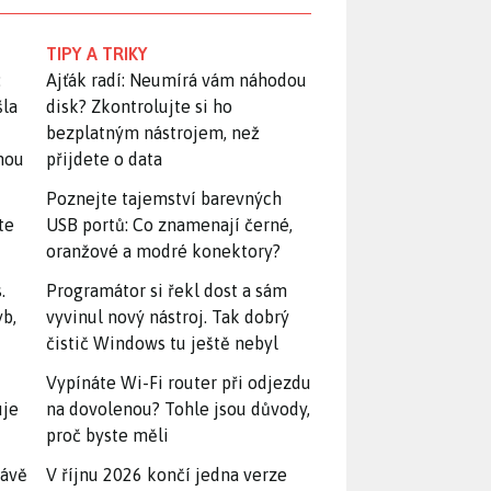
TIPY A TRIKY
:
Ajťák radí: Neumírá vám náhodou
šla
disk? Zkontrolujte si ho
bezplatným nástrojem, než
snou
přijdete o data
Poznejte tajemství barevných
te
USB portů: Co znamenají černé,
oranžové a modré konektory?
.
Programátor si řekl dost a sám
yb,
vyvinul nový nástroj. Tak dobrý
čistič Windows tu ještě nebyl
Vypínáte Wi-Fi router při odjezdu
uje
na dovolenou? Tohle jsou důvody,
proč byste měli
rávě
V říjnu 2026 končí jedna verze