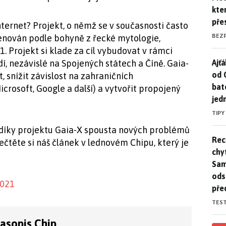
kte
pře
nternet? Projekt, o němž se v současnosti často
BEZ
menován podle bohyně z řecké mytologie,
 Projekt si klade za cíl vybudovat v rámci
Ajť
Ajťá
í, nezávislé na Spojených státech a Číně. Gaia-
od 
, snížit závislost na zahraničních
bat
crosoft, Google a další) a vytvořit propojený
jed
TIPY
e díky projektu Gaia-X spousta nových problémů
Rec
Rec
řečtěte si náš článek v lednovém Chipu, který je
chy
Sam
ods
2021
pře
TES
časopis Chip