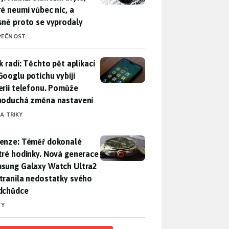
ré neumí vůbec nic, a
sně proto se vyprodaly
PEČNOST
ák radí: Těchto pět aplikací od Googlu potichu vybíjí baterii
k radí: Těchto pět aplikací
Googlu potichu vybíjí
erii telefonu. Pomůže
noduchá změna nastavení
 A TRIKY
enze: Téměř dokonalé chytré hodinky. Nová generace Samsung
enze: Téměř dokonalé
tré hodinky. Nová generace
sung Galaxy Watch Ultra2
tranila nedostatky svého
dchůdce
TY