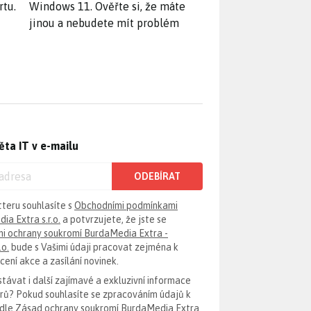
rtu.
Windows 11. Ověřte si, že máte
jinou a nebudete mít problém
ěta IT v e-mailu
ODEBÍRAT
tteru souhlasíte s
Obchodními podmínkami
ia Extra s.r.o.
a potvrzujete, že jste se
i ochrany soukromí BurdaMedia Extra -
.o.
bude s Vašimi údaji pracovat zejména k
ení akce a zasílání novinek.
távat i další zajímavé a exkluzivní informace
erů? Pokud souhlasíte se zpracováním údajů k
odle
Zásad ochrany soukromí BurdaMedia Extra