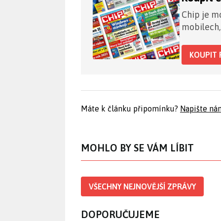
Chip je mo
mobilech,
KOUPIT 
Máte k článku připomínku?
Napište ná
MOHLO BY SE VÁM LÍBIT
VŠECHNY NEJNOVĚJŠÍ ZPRÁVY
DOPORUČUJEME