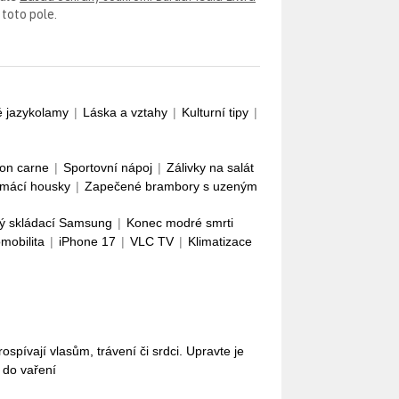
 toto pole.
é jazykolamy
|
Láska a vztahy
|
Kulturní tipy
|
con carne
|
Sportovní nápoj
|
Zálivky na salát
mácí housky
|
Zapečené brambory s uzeným
ý skládací Samsung
|
Konec modré smrti
omobilita
|
iPhone 17
|
VLC TV
|
Klimatizace
pívají vlasům, trávení či srdci. Upravte je
i do vaření