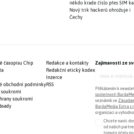
někdo krade číslo přes SIM ka
Nový trik hackerů ohrožuje i
Čechy
é časopisu Chip
Redakce a kontakty
Zajímavosti ze sv
ta
Redakční etický kodex
Inzerce
é obchodní podmínky
RSS
Přihlášením k newsle
 soukromí
společnosti BurdaMed
hrany soukromí
seznámili se
Zásadam
ásady
BurdaMedia Extra s.r
organizaci a vyhodnoc
Chcete navíc dos
od našich partn
tomuto účelu p