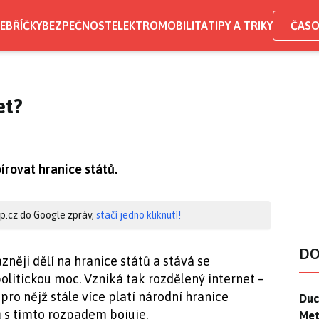
EBŘÍČKY
BEZPEČNOST
ELEKTROMOBILITA
TIPY A TRIKY
ČASO
et?
rovat hranice států.
hip.cz do Google zpráv,
stačí jedno kliknutí!
DO
zněji dělí na hranice států a stává se
olitickou moc. Vzniká tak rozdělený internet –
pro nějž stále více platí národní hranice
Duck
Duc
ů s tímto rozpadem bojuje.
Mety