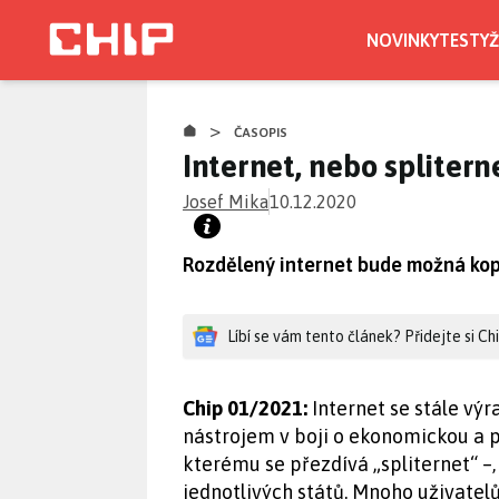
Přejít
k
NOVINKY
TESTY
Ž
hlavnímu
obsahu
>
ČASOPIS
Internet, nebo splitern
Josef Mika
10.12.2020
Rozdělený internet bude možná kopí
Líbí se vám tento článek? Přidejte si C
Chip 01/2021:
Internet se stále výra
nástrojem v boji o ekonomickou a p
kterému se přezdívá „spliternet“ –, 
jednotlivých států. Mnoho uživatel