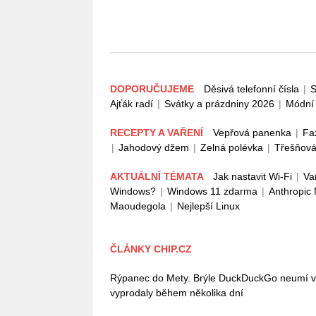
DOPORUČUJEME
Děsivá telefonní čísla
|
S
Ajťák radí
|
Svátky a prázdniny 2026
|
Módní 
RECEPTY A VAŘENÍ
Vepřová panenka
|
Fa
|
Jahodový džem
|
Zelná polévka
|
Třešňová
AKTUÁLNÍ TÉMATA
Jak nastavit Wi-Fi
|
Va
Windows?
|
Windows 11 zdarma
|
Anthropic
Maoudegola
|
Nejlepší Linux
ČLÁNKY CHIP.CZ
Rýpanec do Mety. Brýle DuckDuckGo neumí vůb
vyprodaly během několika dní