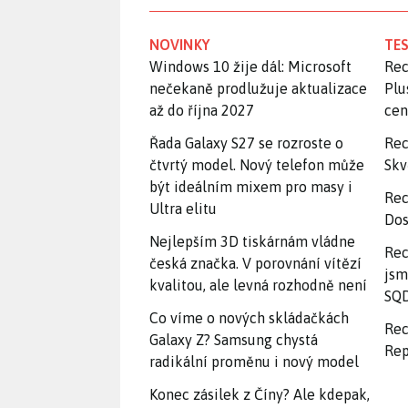
NOVINKY
TES
Windows 10 žije dál: Microsoft
Rec
nečekaně prodlužuje aktualizace
Plu
až do října 2027
ce
Řada Galaxy S27 se rozroste o
Rec
čtvrtý model. Nový telefon může
Skv
být ideálním mixem pro masy i
Rec
Ultra elitu
Dos
Nejlepším 3D tiskárnám vládne
Rec
česká značka. V porovnání vítězí
jsm
kvalitou, ale levná rozhodně není
SQD
Co víme o nových skládačkách
Rec
Galaxy Z? Samsung chystá
Rep
radikální proměnu i nový model
Konec zásilek z Číny? Ale kdepak,