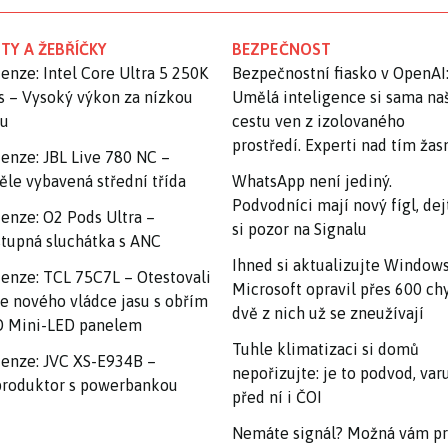
TY A ŽEBŘÍČKY
BEZPEČNOST
enze: Intel Core Ultra 5 250K
Bezpečnostní fiasko v OpenAI
s – Vysoký výkon za nízkou
Umělá inteligence si sama na
nu
cestu ven z izolovaného
prostředí. Experti nad tím ža
enze: JBL Live 780 NC –
ěle vybavená střední třída
WhatsApp není jediný.
Podvodníci mají nový fígl, dej
enze: O2 Pods Ultra –
si pozor na Signalu
tupná sluchátka s ANC
Ihned si aktualizujte Windows
enze: TCL 75C7L – Otestovali
Microsoft opravil přes 600 ch
e nového vládce jasu s obřím
dvě z nich už se zneužívají
 Mini-LED panelem
Tuhle klimatizaci si domů
enze: JVC XS-E934B –
nepořizujte: je to podvod, var
roduktor s powerbankou
před ní i ČOI
Nemáte signál? Možná vám p