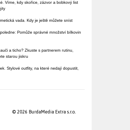
ké. Víme, kdy skořice, zázvor a bobkový list
ýty
etická vada. Kdy je ještě můžete sníst
dopoledne: Pomůže správné množství bílkovin
auči a ticho? Zkuste s partnerem rutinu,
te starou jiskru
ek. Stylové outfity, na které nedají dopustit,
© 2026 BurdaMedia Extra s.r.o.