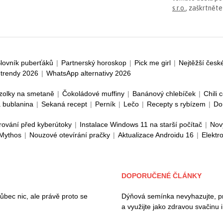
s.r.o.
, zaškrtněte
lovník puberťáků
|
Partnerský horoskop
|
Pick me girl
|
Nejtěžší česk
trendy 2026
|
WhatsApp alternativy 2026
zolky na smetaně
|
Čokoládové muffiny
|
Banánový chlebíček
|
Chili 
 bublanina
|
Sekaná recept
|
Perník
|
Lečo
|
Recepty s rybízem
|
Do
rování před kyberútoky
|
Instalace Windows 11 na starší počítač
|
Nov
 Mythos
|
Nouzové otevírání pračky
|
Aktualizace Androidu 16
|
Elektr
DOPORUČENÉ ČLÁNKY
ec nic, ale právě proto se
Dýňová semínka nevyhazujte, pros
a využijte jako zdravou svačinu 