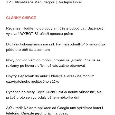
TV
|
Klimatizace Maoudegola
|
Nejlepší Linux
ČLÁNKY CHIP.CZ
Recenze: Hodíte ho do vody a můžete odpočívat. Bazénový
vysavač WYBOT B1 ušetří spoustu práce
Digitální kolonialismus narazil. Farmáři odmítli 546 milionů za
půdu pro obří datacentrum
Nový podvod vám do mobilu propašuje „smetí“. Zbavte se
reklamy po hovoru dřív, než vás začne otravovat
Chytrý zlepšovák do auta: Udělejte si držák na mobil z
uzavíratelného igelitového sáčku
Rýpanec do Mety. Brýle DuckDuckGo neumí vůbec nic, ale
právě proto se vyprodaly během několika dní
Ajťák radí: Některé aplikace od Googlu umí vyždímat baterii
telefonu. Omezte jejich práci na pozadí