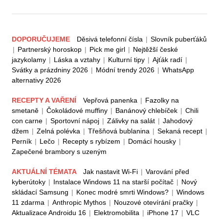
DOPORUČUJEME
Děsivá telefonní čísla
|
Slovník puberťáků
|
Partnerský horoskop
|
Pick me girl
|
Nejtěžší české
jazykolamy
|
Láska a vztahy
|
Kulturní tipy
|
Ajťák radí
|
Svátky a prázdniny 2026
|
Módní trendy 2026
|
WhatsApp
alternativy 2026
RECEPTY A VAŘENÍ
Vepřová panenka
|
Fazolky na
smetaně
|
Čokoládové muffiny
|
Banánový chlebíček
|
Chili
con carne
|
Sportovní nápoj
|
Zálivky na salát
|
Jahodový
džem
|
Zelná polévka
|
Třešňová bublanina
|
Sekaná recept
|
Perník
|
Lečo
|
Recepty s rybízem
|
Domácí housky
|
Zapečené brambory s uzeným
AKTUÁLNÍ TÉMATA
Jak nastavit Wi-Fi
|
Varování před
kyberútoky
|
Instalace Windows 11 na starší počítač
|
Nový
skládací Samsung
|
Konec modré smrti Windows?
|
Windows
11 zdarma
|
Anthropic Mythos
|
Nouzové otevírání pračky
|
Aktualizace Androidu 16
|
Elektromobilita
|
iPhone 17
|
VLC