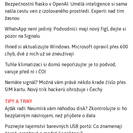
Bezpečnostní fiasko v OpenAI: Umělá inteligence si sama
našla cestu ven z izolovaného prostředí. Experti nad tím
žasnou
WhatsApp není jediný. Podvodníci mají nový fígl, dejte si
pozor na Signalu
Ihned si aktualizujte Windows. Microsoft opravil přes 600
chyb, dvě z nich už se zneužívají
Tuhle klimatizaci si domů nepořizujte: je to podvod,
varuje před ní i ČOI
Nemáte signál? Možná vám právě někdo krade číslo přes
SIM kartu. Nový trik hackerů ohrožuje i Čechy
TIPY A TRIKY
Ajťák radí: Neumírá vám náhodou disk? Zkontrolujte si ho
bezplatným nástrojem, než přijdete o data
Poznejte tajemství barevných USB portů: Co znamenají