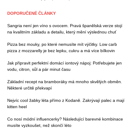
DOPORUČENÉ ČLÁNKY
Sangria není jen víno s ovocem. Pravá španělská verze stojí
na kvalitním základu a detailu, který mění výslednou chuť
Pizza bez mouky, po které nemusíte mít výčitky. Low carb
pizza z mozzarelly je bez lepku, cukru a má více bílkovin
Jak připravit perfektní domácí iontový nápoj: Potřebujete jen
vodu, citron, sůl a pár minut času
Základní recept na bramboráky má mnoho skvělých obměn.
Některé určitě překvapí
Nejvíc cool žabky léta přímo z Kodaně. Zakrývají palec a mají
kitten heel
Co nosí módní influencerky? Následující barevné kombinace
musíte vyzkoušet, než skončí léto