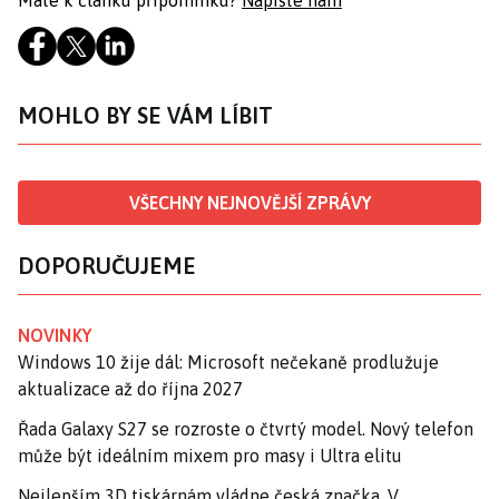
Máte k článku připomínku?
Napište nám
MOHLO BY SE VÁM LÍBIT
VŠECHNY NEJNOVĚJŠÍ ZPRÁVY
DOPORUČUJEME
NOVINKY
Windows 10 žije dál: Microsoft nečekaně prodlužuje
aktualizace až do října 2027
Řada Galaxy S27 se rozroste o čtvrtý model. Nový telefon
může být ideálním mixem pro masy i Ultra elitu
Nejlepším 3D tiskárnám vládne česká značka. V