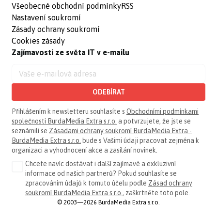
Všeobecné obchodní podmínky
RSS
Nastavení soukromí
Zásady ochrany soukromí
Cookies zásady
Zajímavosti ze světa IT v e-mailu
ODEBÍRAT
Přihlášením k newsletteru souhlasíte s
Obchodními podmínkami
společnosti BurdaMedia Extra s.r.o.
a potvrzujete, že jste se
seznámili se
Zásadami ochrany soukromí BurdaMedia Extra -
BurdaMedia Extra s.r.o.
bude s Vašimi údaji pracovat zejména k
organizaci a vyhodnocení akce a zasílání novinek.
Chcete navíc dostávat i další zajímavé a exkluzivní
informace od našich partnerů? Pokud souhlasíte se
zpracováním údajů k tomuto účelu podle
Zásad ochrany
soukromí BurdaMedia Extra s.r.o.
, zaškrtněte toto pole.
© 2003—2026 BurdaMedia Extra s.r.o.