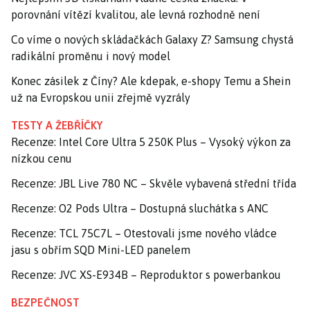
porovnání vítězí kvalitou, ale levná rozhodně není
Co víme o nových skládačkách Galaxy Z? Samsung chystá
radikální proměnu i nový model
Konec zásilek z Číny? Ale kdepak, e-shopy Temu a Shein
už na Evropskou unii zřejmě vyzrály
TESTY A ŽEBŘÍČKY
Recenze: Intel Core Ultra 5 250K Plus – Vysoký výkon za
nízkou cenu
Recenze: JBL Live 780 NC – Skvěle vybavená střední třída
Recenze: O2 Pods Ultra – Dostupná sluchátka s ANC
Recenze: TCL 75C7L – Otestovali jsme nového vládce
jasu s obřím SQD Mini-LED panelem
Recenze: JVC XS-E934B – Reproduktor s powerbankou
BEZPEČNOST