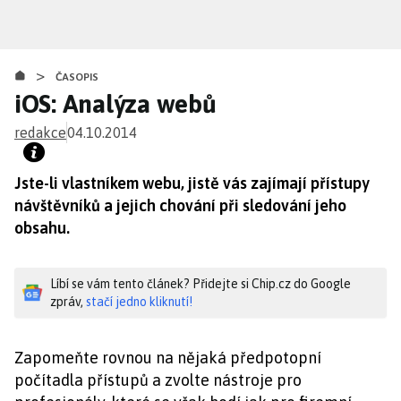
Přejít
k
hlavnímu
>
obsahu
ČASOPIS
iOS: Analýza webů
redakce
04.10.2014
Jste-li vlastníkem webu, jistě vás zajímají přístupy
návštěvníků a jejich chování při sledování jeho
obsahu.
Líbí se vám tento článek? Přidejte si Chip.cz do Google
zpráv,
stačí jedno kliknutí!
Zapomeňte rovnou na nějaká předpotopní
počítadla přístupů a zvolte nástroje pro