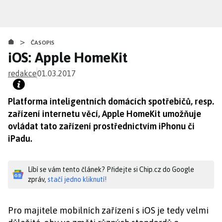
Přejít
k
hlavnímu
>
obsahu
ČASOPIS
iOS: Apple HomeKit
redakce
01.03.2017
Platforma inteligentních domácích spotřebičů, resp.
zařízení internetu věcí, Apple HomeKit umožňuje
ovládat tato zařízení prostřednictvím iPhonu či
iPadu.
Líbí se vám tento článek? Přidejte si Chip.cz do Google
zpráv,
stačí jedno kliknutí!
Pro majitele mobilních zařízení s iOS je tedy velmi