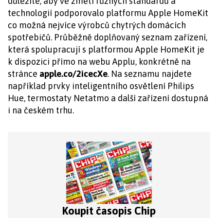
důležité, aby ve změti různých standardů a
technologií podporovalo platformu Apple HomeKit
co možná nejvíce výrobců chytrých domácích
spotřebičů. Průběžně doplňovaný seznam zařízení,
která spolupracují s platformou Apple HomeKit je
k dispozici přímo na webu Applu, konkrétně na
stránce
apple.co/2icecXe
. Na seznamu najdete
například prvky inteligentního osvětlení Philips
Hue, termostaty Netatmo a další zařízení dostupná
i na českém trhu.
Koupit časopis Chip