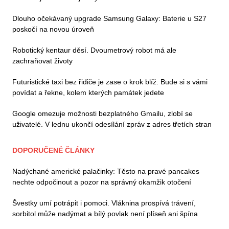
Dlouho očekávaný upgrade Samsung Galaxy: Baterie u S27
poskočí na novou úroveň
Robotický kentaur děsí. Dvoumetrový robot má ale
zachraňovat životy
Futuristické taxi bez řidiče je zase o krok blíž. Bude si s vámi
povídat a řekne, kolem kterých památek jedete
Google omezuje možnosti bezplatného Gmailu, zlobí se
uživatelé. V lednu ukončí odesílání zpráv z adres třetích stran
DOPORUČENÉ ČLÁNKY
Nadýchané americké palačinky: Těsto na pravé pancakes
nechte odpočinout a pozor na správný okamžik otočení
Švestky umí potrápit i pomoci. Vláknina prospívá trávení,
sorbitol může nadýmat a bílý povlak není plíseň ani špína