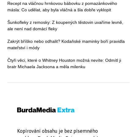
Recept na vláčnou hrnkovou bábovku z pomazánkového
másla: Co udělat, aby byla vláčná a šla dobře vyklopit
Šunkofleky z remosky: Z koupených těstovin uvaříme levně,
ale není nad domácí fleky
Zakrýt bříško nebo odhalit? Kodaňské maminky boří pravidla
mateřství i módy
Čtyři věci, které o Whitney Houston možná nevíte: Odmítl ji
bratr Michaela Jacksona a měla milenku
Kopírování obsahu je bez písemného