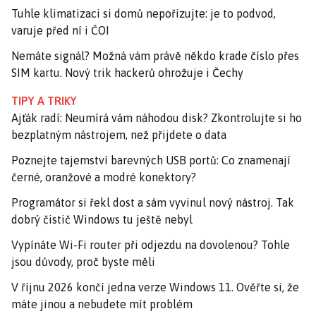
Tuhle klimatizaci si domů nepořizujte: je to podvod,
varuje před ní i ČOI
Nemáte signál? Možná vám právě někdo krade číslo přes
SIM kartu. Nový trik hackerů ohrožuje i Čechy
TIPY A TRIKY
Ajťák radí: Neumírá vám náhodou disk? Zkontrolujte si ho
bezplatným nástrojem, než přijdete o data
Poznejte tajemství barevných USB portů: Co znamenají
černé, oranžové a modré konektory?
Programátor si řekl dost a sám vyvinul nový nástroj. Tak
dobrý čistič Windows tu ještě nebyl
Vypínáte Wi-Fi router při odjezdu na dovolenou? Tohle
jsou důvody, proč byste měli
V říjnu 2026 končí jedna verze Windows 11. Ověřte si, že
máte jinou a nebudete mít problém