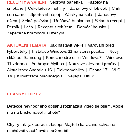
RECEPTY A VAŘENÍ
Vepřová panenka
|
Fazolky na
smetaně
|
Čokoládové muffiny
|
Banánový chlebíček
|
Chili
con carne
|
Sportovní nápoj
|
Zálivky na salát
|
Jahodový
džem
|
Zelná polévka
|
Třešňová bublanina
|
Sekaná recept
|
Perník
|
Lečo
|
Recepty s rybízem
|
Domácí housky
|
Zapečené brambory s uzeným
AKTUÁLNÍ TÉMATA
Jak nastavit Wi-Fi
|
Varování před
kyberútoky
|
Instalace Windows 11 na starší počítač
|
Nový
skládací Samsung
|
Konec modré smrti Windows?
|
Windows
11 zdarma
|
Anthropic Mythos
|
Nouzové otevírání pračky
|
Aktualizace Androidu 16
|
Elektromobilita
|
iPhone 17
|
VLC
TV
|
Klimatizace Maoudegola
|
Nejlepší Linux
ČLÁNKY CHIP.CZ
Detekce nevhodného obsahu rozmazala video se psem. Apple
mu na bříšku našel „nahotu“
Chytrý trik, jak odradit zloděje: Majitelé karavanů schválně
nechávají v autě svůj starý mobil