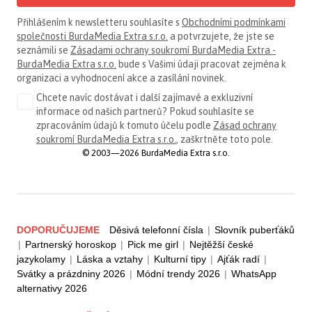
Přihlášením k newsletteru souhlasíte s
Obchodními podmínkami
společnosti BurdaMedia Extra s.r.o.
a potvrzujete, že jste se
seznámili se
Zásadami ochrany soukromí BurdaMedia Extra -
BurdaMedia Extra s.r.o.
bude s Vašimi údaji pracovat zejména k
organizaci a vyhodnocení akce a zasílání novinek.
Chcete navíc dostávat i další zajímavé a exkluzivní
informace od našich partnerů? Pokud souhlasíte se
zpracováním údajů k tomuto účelu podle
Zásad ochrany
soukromí BurdaMedia Extra s.r.o.
, zaškrtněte toto pole.
© 2003—2026 BurdaMedia Extra s.r.o.
DOPORUČUJEME
Děsivá telefonní čísla
|
Slovník puberťáků
|
Partnerský horoskop
|
Pick me girl
|
Nejtěžší české
jazykolamy
|
Láska a vztahy
|
Kulturní tipy
|
Ajťák radí
|
Svátky a prázdniny 2026
|
Módní trendy 2026
|
WhatsApp
alternativy 2026