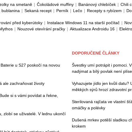
zolky na smetaně
|
Čokoládové muffiny
|
Banánový chlebíček
|
Chili 
 bublanina
|
Sekaná recept
|
Perník
|
Lečo
|
Recepty s rybízem
|
Do
rování před kyberútoky
|
Instalace Windows 11 na starší počítač
|
Nov
 Mythos
|
Nouzové otevírání pračky
|
Aktualizace Androidu 16
|
Elektr
DOPORUČENÉ ČLÁNKY
Baterie u S27 poskočí na novou
Švestky umí potrápit i pomoci. V
nadýmat a bílý povlak není plíse
 ale zachraňovat životy
Vyhazujete jídlo jen kvůli datu?
měkkých sýrů hrozí zdravotní p
. Bude si s vámi povídat a řekne,
Sterilovaná rajčata ve vlastní š
omáčky a polévky
zlobí se uživatelé. V lednu ukončí
Dušená mrkev potěší sladkou chu
krokem