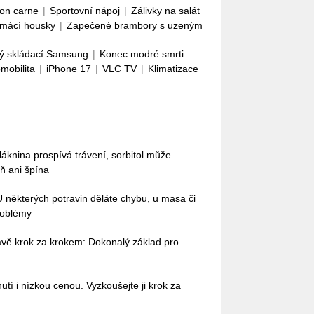
con carne
|
Sportovní nápoj
|
Zálivky na salát
mácí housky
|
Zapečené brambory s uzeným
ý skládací Samsung
|
Konec modré smrti
omobilita
|
iPhone 17
|
VLC TV
|
Klimatizace
láknina prospívá trávení, sorbitol může
ň ani špína
 U některých potravin děláte chybu, u masa či
roblémy
ťávě krok za krokem: Dokonalý základ pro
tí i nízkou cenou. Vyzkoušejte ji krok za