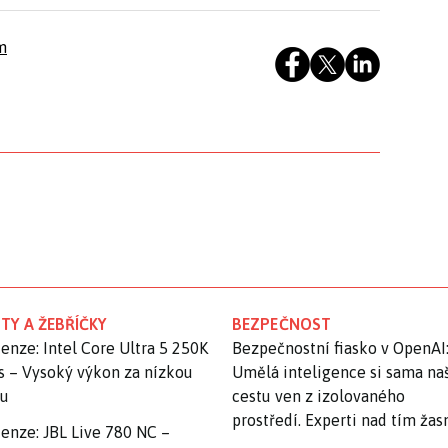
m
TY A ŽEBŘÍČKY
BEZPEČNOST
enze: Intel Core Ultra 5 250K
Bezpečnostní fiasko v OpenAI
s – Vysoký výkon za nízkou
Umělá inteligence si sama na
nu
cestu ven z izolovaného
prostředí. Experti nad tím ža
enze: JBL Live 780 NC –