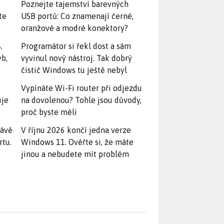
Poznejte tajemství barevných
te
USB portů: Co znamenají černé,
oranžové a modré konektory?
.
Programátor si řekl dost a sám
yb,
vyvinul nový nástroj. Tak dobrý
čistič Windows tu ještě nebyl
Vypínáte Wi-Fi router při odjezdu
uje
na dovolenou? Tohle jsou důvody,
proč byste měli
rávě
V říjnu 2026 končí jedna verze
rtu.
Windows 11. Ověřte si, že máte
jinou a nebudete mít problém