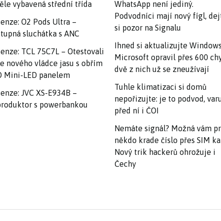
ěle vybavená střední třída
WhatsApp není jediný.
Podvodníci mají nový fígl, dej
enze: O2 Pods Ultra –
si pozor na Signalu
tupná sluchátka s ANC
Ihned si aktualizujte Windows
enze: TCL 75C7L – Otestovali
Microsoft opravil přes 600 ch
e nového vládce jasu s obřím
dvě z nich už se zneužívají
 Mini-LED panelem
Tuhle klimatizaci si domů
enze: JVC XS-E934B –
nepořizujte: je to podvod, var
roduktor s powerbankou
před ní i ČOI
Nemáte signál? Možná vám p
někdo krade číslo přes SIM ka
Nový trik hackerů ohrožuje i
Čechy