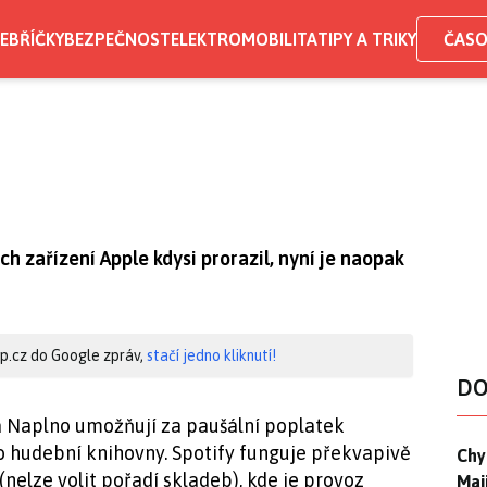
EBŘÍČKY
BEZPEČNOST
ELEKTROMOBILITA
TIPY A TRIKY
ČASO
 zařízení Apple kdysi prorazil, nyní je naopak
hip.cz do Google zpráv,
stačí jedno kliknutí!
DO
a Naplno umožňují za paušální poplatek
 hudební knihovny. Spotify funguje překvapivě
Chyt
Chyt
nelze volit pořadí skladeb), kde je provoz
Maj