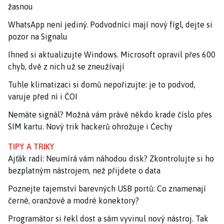
žasnou
WhatsApp není jediný. Podvodníci mají nový fígl, dejte si
pozor na Signalu
Ihned si aktualizujte Windows. Microsoft opravil přes 600
chyb, dvě z nich už se zneužívají
Tuhle klimatizaci si domů nepořizujte: je to podvod,
varuje před ní i ČOI
Nemáte signál? Možná vám právě někdo krade číslo přes
SIM kartu. Nový trik hackerů ohrožuje i Čechy
TIPY A TRIKY
Ajťák radí: Neumírá vám náhodou disk? Zkontrolujte si ho
bezplatným nástrojem, než přijdete o data
Poznejte tajemství barevných USB portů: Co znamenají
černé, oranžové a modré konektory?
Programátor si řekl dost a sám vyvinul nový nástroj. Tak