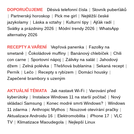
DOPORUČUJEME
Děsivá telefonní čísla
|
Slovník puberťáků
|
Partnerský horoskop
|
Pick me girl
|
Nejtěžší české
jazykolamy
|
Láska a vztahy
|
Kulturní tipy
|
Ajťák radí
|
Svátky a prázdniny 2026
|
Módní trendy 2026
|
WhatsApp
alternativy 2026
RECEPTY A VAŘENÍ
Vepřová panenka
|
Fazolky na
smetaně
|
Čokoládové muffiny
|
Banánový chlebíček
|
Chili
con carne
|
Sportovní nápoj
|
Zálivky na salát
|
Jahodový
džem
|
Zelná polévka
|
Třešňová bublanina
|
Sekaná recept
|
Perník
|
Lečo
|
Recepty s rybízem
|
Domácí housky
|
Zapečené brambory s uzeným
AKTUÁLNÍ TÉMATA
Jak nastavit Wi-Fi
|
Varování před
kyberútoky
|
Instalace Windows 11 na starší počítač
|
Nový
skládací Samsung
|
Konec modré smrti Windows?
|
Windows
11 zdarma
|
Anthropic Mythos
|
Nouzové otevírání pračky
|
Aktualizace Androidu 16
|
Elektromobilita
|
iPhone 17
|
VLC
TV
|
Klimatizace Maoudegola
|
Nejlepší Linux