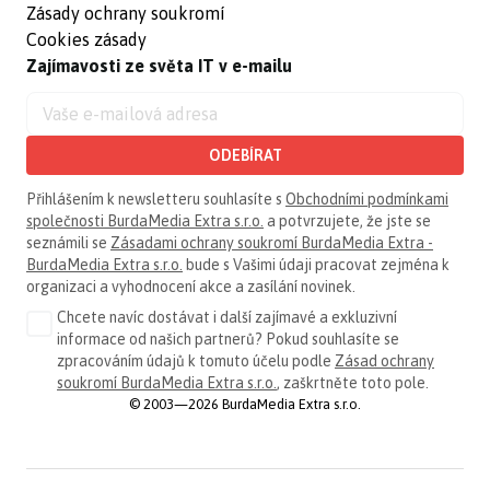
Zásady ochrany soukromí
Cookies zásady
Zajímavosti ze světa IT v e-mailu
ODEBÍRAT
Přihlášením k newsletteru souhlasíte s
Obchodními podmínkami
společnosti BurdaMedia Extra s.r.o.
a potvrzujete, že jste se
seznámili se
Zásadami ochrany soukromí BurdaMedia Extra -
BurdaMedia Extra s.r.o.
bude s Vašimi údaji pracovat zejména k
organizaci a vyhodnocení akce a zasílání novinek.
Chcete navíc dostávat i další zajímavé a exkluzivní
informace od našich partnerů? Pokud souhlasíte se
zpracováním údajů k tomuto účelu podle
Zásad ochrany
soukromí BurdaMedia Extra s.r.o.
, zaškrtněte toto pole.
© 2003—2026 BurdaMedia Extra s.r.o.