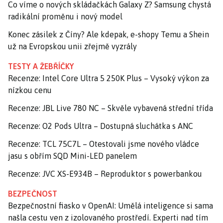
Co víme o nových skládačkách Galaxy Z? Samsung chystá
radikální proměnu i nový model
Konec zásilek z Číny? Ale kdepak, e-shopy Temu a Shein
už na Evropskou unii zřejmě vyzrály
TESTY A ŽEBŘÍČKY
Recenze: Intel Core Ultra 5 250K Plus – Vysoký výkon za
nízkou cenu
Recenze: JBL Live 780 NC – Skvěle vybavená střední třída
Recenze: O2 Pods Ultra – Dostupná sluchátka s ANC
Recenze: TCL 75C7L – Otestovali jsme nového vládce
jasu s obřím SQD Mini-LED panelem
Recenze: JVC XS-E934B – Reproduktor s powerbankou
BEZPEČNOST
Bezpečnostní fiasko v OpenAI: Umělá inteligence si sama
našla cestu ven z izolovaného prostředí. Experti nad tím