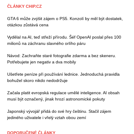
ČLÁNKY CHIP.CZ
GTA 6 může zvýšit zájem o PS5. Konzolí by měl být dostatek,
otázkou zůstává cena
Vydělal na AI, teď střeží přírodu. Šéf OpenAI poslal přes 100
milionů na záchranu slavného orlího páru
Návod: Zachraňte staré fotografie zdarma a bez skeneru.
Potřebujete jen negativ a dva mobily
Ušetřete peníze při používání lednice. Jednoduchá pravidla
bohužel skoro nikdo nedodržuje
Začala platit evropská regulace umělé inteligence. AI obsah
musí být označený, jinak hrozí astronomické pokuty
Japonský vývojář přidá do své hry češtinu. Stačil zájem
jediného uživatele i vřelý vztah obou zemí
DOPORUČENÉ ČLÁNKY