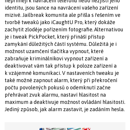
nepřimějí k navrácení telefonu nebo nezjistí jeho
identitu, jsou šance na navrácení vašeho zařízení
mizivé. Jailbreak komunita ale přišla s řešením ve
tvorbě tweaků jako iCaughtU Pro, který dokáže
zachytit zloděje pořízením fotografie. Alternativou
je i tweak PickPocket, který přináší přístup
zamykání důležitých částí systému. Důležitá je i
možnost uzamčení tlačítka vypnout, které
zabraňuje kriminálníkovi vypnout zařízení a
deaktivovat vám tak přístup k poloze zařízení a
k vzájemné komunikaci. V nastaveních tweaku je
také možné zapnout alarm, který při překročení
počtu povolených pokusů o odemknutí začne
přehrávat zvuk alarmu, nastaví hlasitost na
maximum a deaktivuje možnost ovládání hlasitosti.
Jediný způsob, jak alarm zastavit, je zadáním hesla.