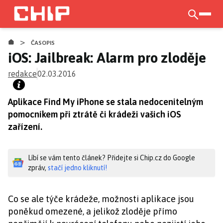
Přejít
k
otevří
hlavnímu
>
obsahu
ČASOPIS
iOS: Jailbreak: Alarm pro zloděje
redakce
02.03.2016
Aplikace Find My iPhone se stala nedocenitelným
pomocníkem při ztrátě či krádeži vašich iOS
zařízení.
Líbí se vám tento článek? Přidejte si Chip.cz do Google
zpráv,
stačí jedno kliknutí!
Co se ale týče krádeže, možnosti aplikace jsou
poněkud omezené, a jelikož zloděje přímo