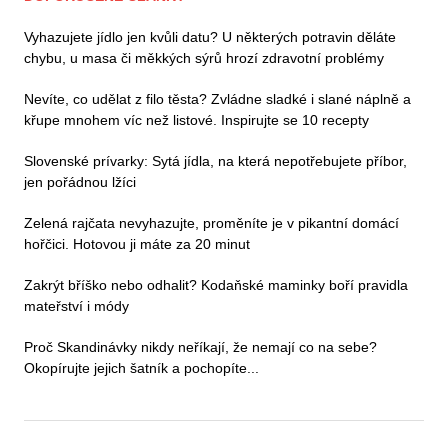
Vyhazujete jídlo jen kvůli datu? U některých potravin děláte
chybu, u masa či měkkých sýrů hrozí zdravotní problémy
Nevíte, co udělat z filo těsta? Zvládne sladké i slané náplně a
křupe mnohem víc než listové. Inspirujte se 10 recepty
Slovenské prívarky: Sytá jídla, na která nepotřebujete příbor,
jen pořádnou lžíci
Zelená rajčata nevyhazujte, proměníte je v pikantní domácí
hořčici. Hotovou ji máte za 20 minut
Zakrýt bříško nebo odhalit? Kodaňské maminky boří pravidla
mateřství i módy
Proč Skandinávky nikdy neříkají, že nemají co na sebe?
Okopírujte jejich šatník a pochopíte...