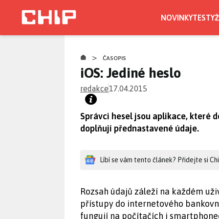
Přejít
k
NOVINKY
TESTY
Ž
hlavnímu
obsahu
>
ČASOPIS
iOS: Jediné heslo
redakce
17.04.2015
Správci hesel jsou aplikace, které
doplňují přednastavené údaje.
Líbí se vám tento článek? Přidejte si C
Rozsah údajů záleží na každém uživat
přístupy do internetového bankovni
fungují na počítačích i smartphonec