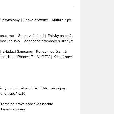
é jazykolamy
|
Láska a vztahy
|
Kulturní tipy
|
con carne
|
Sportovní nápoj
|
Zálivky na salát
mácí housky
|
Zapečené brambory s uzeným
ý skládací Samsung
|
Konec modré smrti
omobilita
|
iPhone 17
|
VLC TV
|
Klimatizace
každý umí mluvit pivní řečí. Kdo zná pojmy
ádne aspoň 6/10
 Těsto na pravé pancakes nechte
okamžik otočení