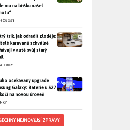
le mu na bříšku našel
hotu“
PEČNOST
rý trik, jak odradit zloděje: Majitelé karavanů schválně necháv
rý trik, jak odradit zloděje:
itelé karavanů schválně
hávají v autě svůj starý
il
 A TRIKY
uho očekávaný upgrade Samsung Galaxy: Baterie u S27 poskočí
uho očekávaný upgrade
sung Galaxy: Baterie u S27
kočí na novou úroveň
INKY
ŠECHNY NEJNOVĚJŠÍ ZPRÁVY