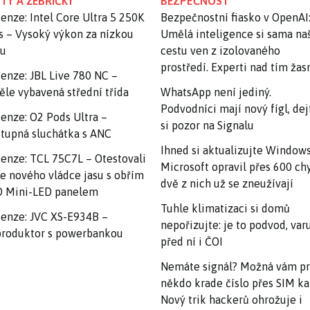
TY A ŽEBŘÍČKY
BEZPEČNOST
enze: Intel Core Ultra 5 250K
Bezpečnostní fiasko v OpenAI
s – Vysoký výkon za nízkou
Umělá inteligence si sama na
nu
cestu ven z izolovaného
prostředí. Experti nad tím ža
enze: JBL Live 780 NC –
ěle vybavená střední třída
WhatsApp není jediný.
Podvodníci mají nový fígl, dej
enze: O2 Pods Ultra –
si pozor na Signalu
tupná sluchátka s ANC
Ihned si aktualizujte Windows
enze: TCL 75C7L – Otestovali
Microsoft opravil přes 600 ch
e nového vládce jasu s obřím
dvě z nich už se zneužívají
 Mini-LED panelem
Tuhle klimatizaci si domů
enze: JVC XS-E934B –
nepořizujte: je to podvod, var
roduktor s powerbankou
před ní i ČOI
Nemáte signál? Možná vám p
někdo krade číslo přes SIM ka
Nový trik hackerů ohrožuje i