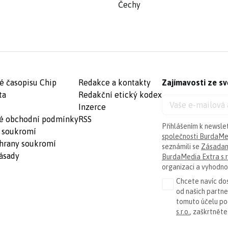
Čechy
é časopisu Chip
Redakce a kontakty
Zajímavosti ze sv
ta
Redakční etický kodex
Inzerce
é obchodní podmínky
RSS
Přihlášením k newsle
 soukromí
společnosti BurdaMed
hrany soukromí
seznámili se
Zásadam
ásady
BurdaMedia Extra s.r
organizaci a vyhodnoc
Chcete navíc dos
od našich partn
tomuto účelu p
s.r.o.
, zaškrtněte