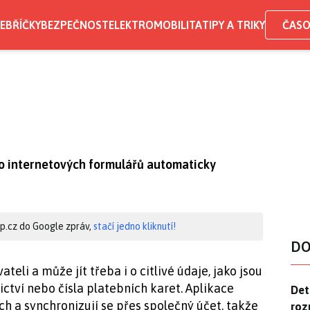
EBŘÍČKY
BEZPEČNOST
ELEKTROMOBILITA
TIPY A TRIKY
ČASO
 do internetových formulářů automaticky
hip.cz do Google zpráv,
stačí jedno kliknutí!
DO
eli a může jít třeba i o citlivé údaje, jako jsou
ctví nebo čísla platebních karet. Aplikace
Det
Det
h a synchronizují se přes společný účet, takže
roz