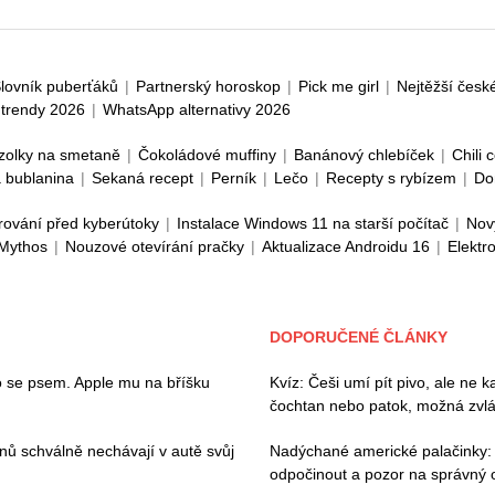
lovník puberťáků
|
Partnerský horoskop
|
Pick me girl
|
Nejtěžší česk
trendy 2026
|
WhatsApp alternativy 2026
zolky na smetaně
|
Čokoládové muffiny
|
Banánový chlebíček
|
Chili 
 bublanina
|
Sekaná recept
|
Perník
|
Lečo
|
Recepty s rybízem
|
Do
rování před kyberútoky
|
Instalace Windows 11 na starší počítač
|
Nov
 Mythos
|
Nouzové otevírání pračky
|
Aktualizace Androidu 16
|
Elektr
DOPORUČENÉ ČLÁNKY
 se psem. Apple mu na bříšku
Kvíz: Češi umí pít pivo, ale ne 
čochtan nebo patok, možná zvl
vanů schválně nechávají v autě svůj
Nadýchané americké palačinky:
odpočinout a pozor na správný 