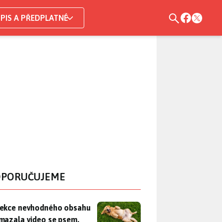
PIS A PŘEDPLATNÉ
PORUČUJEME
ekce nevhodného obsahu rozmazala video se psem. Apple mu n
ekce nevhodného obsahu
mazala video se psem.