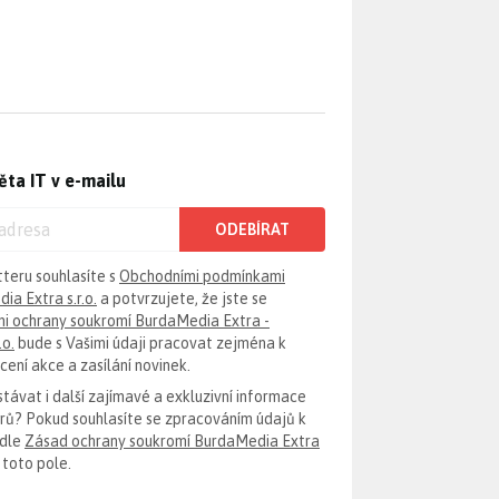
ěta IT v e-mailu
ODEBÍRAT
tteru souhlasíte s
Obchodními podmínkami
ia Extra s.r.o.
a potvrzujete, že jste se
i ochrany soukromí BurdaMedia Extra -
.o.
bude s Vašimi údaji pracovat zejména k
ení akce a zasílání novinek.
távat i další zajímavé a exkluzivní informace
erů? Pokud souhlasíte se zpracováním údajů k
odle
Zásad ochrany soukromí BurdaMedia Extra
 toto pole.