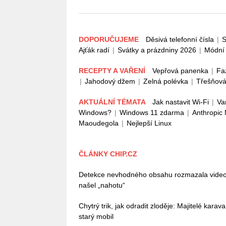
DOPORUČUJEME
Děsivá telefonní čísla
|
S
Ajťák radí
|
Svátky a prázdniny 2026
|
Módní 
RECEPTY A VAŘENÍ
Vepřová panenka
|
Fa
|
Jahodový džem
|
Zelná polévka
|
Třešňová
AKTUÁLNÍ TÉMATA
Jak nastavit Wi-Fi
|
Va
Windows?
|
Windows 11 zdarma
|
Anthropic
Maoudegola
|
Nejlepší Linux
ČLÁNKY CHIP.CZ
Detekce nevhodného obsahu rozmazala video
našel „nahotu“
Chytrý trik, jak odradit zloděje: Majitelé kara
starý mobil