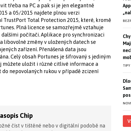
vit třeba na PC a pak si je jen elegantně
App
015 a 05/2015 najdete plnou verzi
„na
 TrustPort Total Protection 2015, které, kromě
BEZ
ortunes. Plná licence se samozřejmě vztahuje
a dalšími počítači. Aplikace pro synchronizaci
Chyt
Chyt
 a libovolné změny v uložených datech se
Maj
jených zařízení. Přenášená data jsou
nec
na. Celý obsah Portunes je šifrovaný s jediným
mob
 můžete uložit i různé citlivé informace a
TIPY
t do nepovolaných rukou v případě zcizení
Dlo
Dlo
Sam
pos
NOV
časopis Chip
V
žné číst v tištěné nebo v digitální podobě na