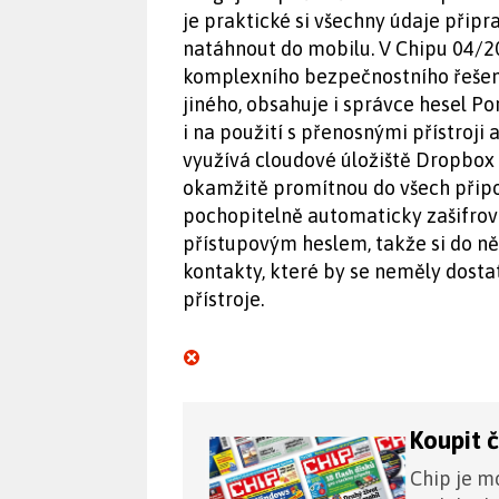
je praktické si všechny údaje připra
natáhnout do mobilu. V Chipu 04/2
komplexního bezpečnostního řešení
jiného, obsahuje i správce hesel P
i na použití s přenosnými přístroji 
využívá cloudové úložiště Dropbox
okamžitě promítnou do všech připo
pochopitelně automaticky zašifrová
přístupovým heslem, takže si do něj
kontakty, které by se neměly dosta
přístroje.
Koupit 
Chip je mo