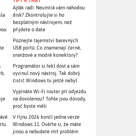
TIPY A TRIKY
:
Ajťák radí: Neumírá vám náhodou
šla
disk? Zkontrolujte si ho
bezplatným nástrojem, než
snou
přijdete o data
Poznejte tajemství barevných
te
USB portů: Co znamenají černé,
oranžové a modré konektory?
.
Programátor si řekl dost a sám
yb,
vyvinul nový nástroj. Tak dobrý
čistič Windows tu ještě nebyl
Vypínáte Wi-Fi router při odjezdu
uje
na dovolenou? Tohle jsou důvody,
proč byste měli
rávě
V říjnu 2026 končí jedna verze
rtu.
Windows 11. Ověřte si, že máte
jinou a nebudete mít problém