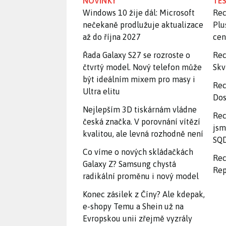
NOVINKY
TES
Windows 10 žije dál: Microsoft
Rec
nečekaně prodlužuje aktualizace
Plu
až do října 2027
ce
Řada Galaxy S27 se rozroste o
Rec
čtvrtý model. Nový telefon může
Skv
být ideálním mixem pro masy i
Rec
Ultra elitu
Dos
Nejlepším 3D tiskárnám vládne
Rec
česká značka. V porovnání vítězí
jsm
kvalitou, ale levná rozhodně není
SQD
Co víme o nových skládačkách
Rec
Galaxy Z? Samsung chystá
Rep
radikální proměnu i nový model
Konec zásilek z Číny? Ale kdepak,
e-shopy Temu a Shein už na
Evropskou unii zřejmě vyzrály