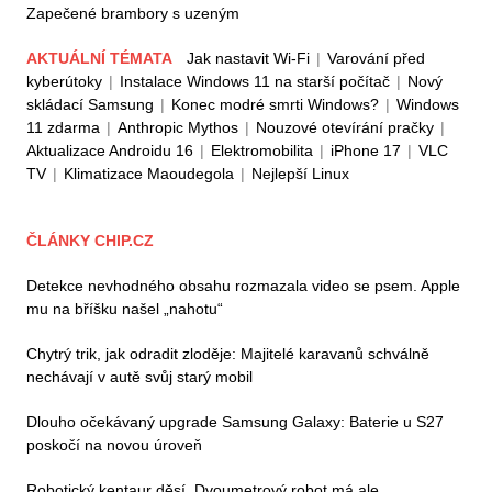
Zapečené brambory s uzeným
AKTUÁLNÍ TÉMATA
Jak nastavit Wi-Fi
|
Varování před
kyberútoky
|
Instalace Windows 11 na starší počítač
|
Nový
skládací Samsung
|
Konec modré smrti Windows?
|
Windows
11 zdarma
|
Anthropic Mythos
|
Nouzové otevírání pračky
|
Aktualizace Androidu 16
|
Elektromobilita
|
iPhone 17
|
VLC
TV
|
Klimatizace Maoudegola
|
Nejlepší Linux
ČLÁNKY CHIP.CZ
Detekce nevhodného obsahu rozmazala video se psem. Apple
mu na bříšku našel „nahotu“
Chytrý trik, jak odradit zloděje: Majitelé karavanů schválně
nechávají v autě svůj starý mobil
Dlouho očekávaný upgrade Samsung Galaxy: Baterie u S27
poskočí na novou úroveň
Robotický kentaur děsí. Dvoumetrový robot má ale