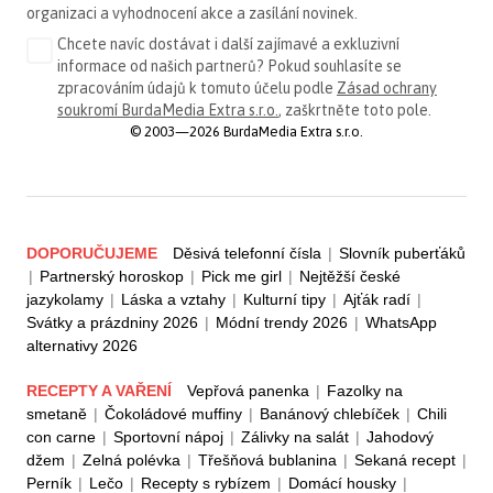
organizaci a vyhodnocení akce a zasílání novinek.
Chcete navíc dostávat i další zajímavé a exkluzivní
informace od našich partnerů? Pokud souhlasíte se
zpracováním údajů k tomuto účelu podle
Zásad ochrany
soukromí BurdaMedia Extra s.r.o.
, zaškrtněte toto pole.
© 2003—2026 BurdaMedia Extra s.r.o.
DOPORUČUJEME
Děsivá telefonní čísla
|
Slovník puberťáků
|
Partnerský horoskop
|
Pick me girl
|
Nejtěžší české
jazykolamy
|
Láska a vztahy
|
Kulturní tipy
|
Ajťák radí
|
Svátky a prázdniny 2026
|
Módní trendy 2026
|
WhatsApp
alternativy 2026
RECEPTY A VAŘENÍ
Vepřová panenka
|
Fazolky na
smetaně
|
Čokoládové muffiny
|
Banánový chlebíček
|
Chili
con carne
|
Sportovní nápoj
|
Zálivky na salát
|
Jahodový
džem
|
Zelná polévka
|
Třešňová bublanina
|
Sekaná recept
|
Perník
|
Lečo
|
Recepty s rybízem
|
Domácí housky
|