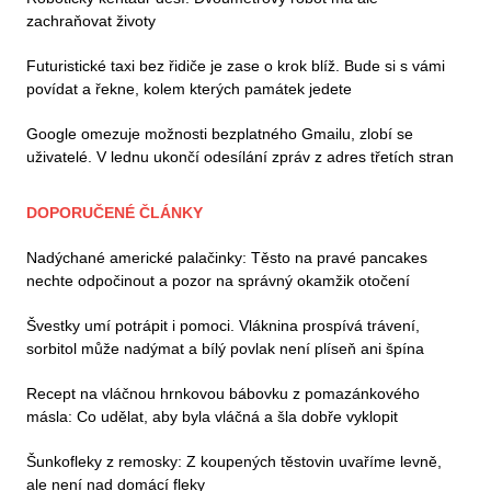
zachraňovat životy
Futuristické taxi bez řidiče je zase o krok blíž. Bude si s vámi
povídat a řekne, kolem kterých památek jedete
Google omezuje možnosti bezplatného Gmailu, zlobí se
uživatelé. V lednu ukončí odesílání zpráv z adres třetích stran
DOPORUČENÉ ČLÁNKY
Nadýchané americké palačinky: Těsto na pravé pancakes
nechte odpočinout a pozor na správný okamžik otočení
Švestky umí potrápit i pomoci. Vláknina prospívá trávení,
sorbitol může nadýmat a bílý povlak není plíseň ani špína
Recept na vláčnou hrnkovou bábovku z pomazánkového
másla: Co udělat, aby byla vláčná a šla dobře vyklopit
Šunkofleky z remosky: Z koupených těstovin uvaříme levně,
ale není nad domácí fleky