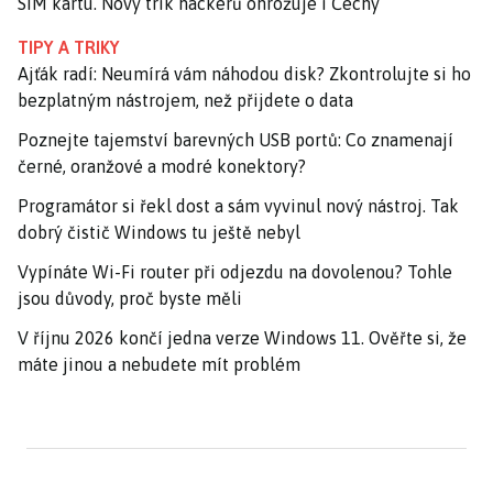
SIM kartu. Nový trik hackerů ohrožuje i Čechy
TIPY A TRIKY
Ajťák radí: Neumírá vám náhodou disk? Zkontrolujte si ho
bezplatným nástrojem, než přijdete o data
Poznejte tajemství barevných USB portů: Co znamenají
černé, oranžové a modré konektory?
Programátor si řekl dost a sám vyvinul nový nástroj. Tak
dobrý čistič Windows tu ještě nebyl
Vypínáte Wi-Fi router při odjezdu na dovolenou? Tohle
jsou důvody, proč byste měli
V říjnu 2026 končí jedna verze Windows 11. Ověřte si, že
máte jinou a nebudete mít problém