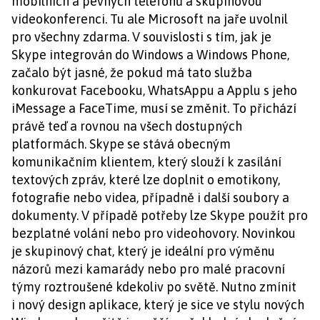
mobilních a pevných telefonů a skupinovou
videokonferenci. Tu ale Microsoft na jaře uvolnil
pro všechny zdarma. V souvislosti s tím, jak je
Skype integrován do Windows a Windows Phone,
začalo být jasné, že pokud má tato služba
konkurovat Facebooku, WhatsAppu a Applu s jeho
iMessage a FaceTime, musí se změnit. To přichází
právě teď a rovnou na všech dostupných
platformách. Skype se stává obecným
komunikačním klientem, který slouží k zasílání
textových zpráv, které lze doplnit o emotikony,
fotografie nebo videa, případně i další soubory a
dokumenty. V případě potřeby lze Skype použít pro
bezplatné volání nebo pro videohovory. Novinkou
je skupinový chat, který je ideální pro výměnu
názorů mezi kamarády nebo pro malé pracovní
týmy roztroušené kdekoliv po světě. Nutno zmínit
i nový design aplikace, který je sice ve stylu nových