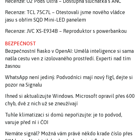
Recenze: O2 Pods Ultra – Dostupná sluchátka s ANC
Recenze: TCL 75C7L – Otestovali jsme nového vládce
jasu s obřím SQD Mini-LED panelem
Recenze: JVC XS-E934B – Reproduktor s powerbankou
BEZPEČNOST
Bezpečnostní fiasko v OpenAI: Umělá inteligence si sama
našla cestu ven z izolovaného prostředí. Experti nad tím
žasnou
WhatsApp není jediný. Podvodníci mají nový fígl, dejte si
pozor na Signalu
Ihned si aktualizujte Windows. Microsoft opravil přes 600
chyb, dvě z nich už se zneužívají
Tuhle klimatizaci si domů nepořizujte: je to podvod,
varuje před ní i ČOI
Nemáte signál? Možná vám právě někdo krade číslo přes