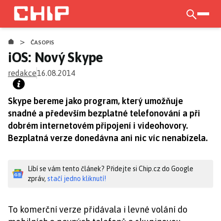
Přejít
k
otevří
hlavnímu
>
obsahu
ČASOPIS
iOS: Nový Skype
redakce
16.08.2014
Skype bereme jako program, který umožňuje
snadné a především bezplatné telefonování a při
dobrém internetovém připojení i videohovory.
Bezplatná verze donedávna ani nic víc nenabízela.
Líbí se vám tento článek? Přidejte si Chip.cz do Google
zpráv,
stačí jedno kliknutí!
To komerční verze přidávala i levné volání do