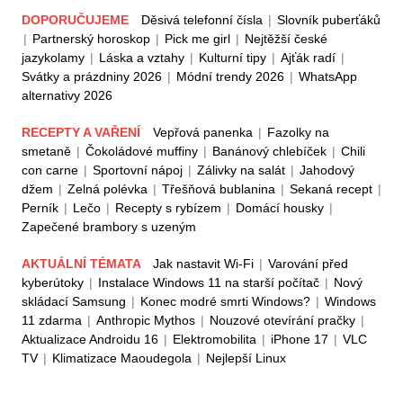
DOPORUČUJEME
Děsivá telefonní čísla
|
Slovník puberťáků
|
Partnerský horoskop
|
Pick me girl
|
Nejtěžší české
jazykolamy
|
Láska a vztahy
|
Kulturní tipy
|
Ajťák radí
|
Svátky a prázdniny 2026
|
Módní trendy 2026
|
WhatsApp
alternativy 2026
RECEPTY A VAŘENÍ
Vepřová panenka
|
Fazolky na
smetaně
|
Čokoládové muffiny
|
Banánový chlebíček
|
Chili
con carne
|
Sportovní nápoj
|
Zálivky na salát
|
Jahodový
džem
|
Zelná polévka
|
Třešňová bublanina
|
Sekaná recept
|
Perník
|
Lečo
|
Recepty s rybízem
|
Domácí housky
|
Zapečené brambory s uzeným
AKTUÁLNÍ TÉMATA
Jak nastavit Wi-Fi
|
Varování před
kyberútoky
|
Instalace Windows 11 na starší počítač
|
Nový
skládací Samsung
|
Konec modré smrti Windows?
|
Windows
11 zdarma
|
Anthropic Mythos
|
Nouzové otevírání pračky
|
Aktualizace Androidu 16
|
Elektromobilita
|
iPhone 17
|
VLC
TV
|
Klimatizace Maoudegola
|
Nejlepší Linux