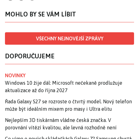
MOHLO BY SE VÁM LÍBIT
VŠECHNY NEJNOVĚJŠÍ ZPRÁVY
DOPORUČUJEME
NOVINKY
Windows 10 žije dál: Microsoft nečekaně prodlužuje
aktualizace až do října 2027
Řada Galaxy S27 se rozroste o čtvrtý model. Nový telefon
může být ideálním mixem pro masy i Ultra elitu
Nejlepším 3D tiskárnám vládne česká značka. V
porovnání vítězí kvalitou, ale levná rozhodně není
Co víme o nových skládačkách Galaxy Z? Samsung chystá