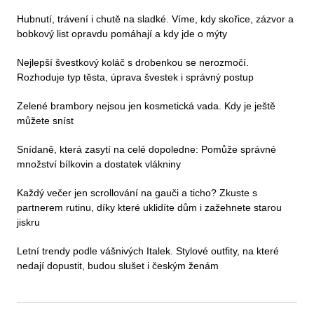
Hubnutí, trávení i chutě na sladké. Víme, kdy skořice, zázvor a
bobkový list opravdu pomáhají a kdy jde o mýty
Nejlepší švestkový koláč s drobenkou se nerozmočí.
Rozhoduje typ těsta, úprava švestek i správný postup
Zelené brambory nejsou jen kosmetická vada. Kdy je ještě
můžete sníst
Snídaně, která zasytí na celé dopoledne: Pomůže správné
množství bílkovin a dostatek vlákniny
Každý večer jen scrollování na gauči a ticho? Zkuste s
partnerem rutinu, díky které uklidíte dům i zažehnete starou
jiskru
Letní trendy podle vášnivých Italek. Stylové outfity, na které
nedají dopustit, budou slušet i českým ženám