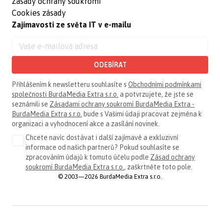
Zásady ochrany soukromí
Cookies zásady
Zajímavosti ze světa IT v e-mailu
ODEBÍRAT
Přihlášením k newsletteru souhlasíte s
Obchodními podmínkami
společnosti BurdaMedia Extra s.r.o.
a potvrzujete, že jste se
seznámili se
Zásadami ochrany soukromí BurdaMedia Extra -
BurdaMedia Extra s.r.o.
bude s Vašimi údaji pracovat zejména k
organizaci a vyhodnocení akce a zasílání novinek.
Chcete navíc dostávat i další zajímavé a exkluzivní
informace od našich partnerů? Pokud souhlasíte se
zpracováním údajů k tomuto účelu podle
Zásad ochrany
soukromí BurdaMedia Extra s.r.o.
, zaškrtněte toto pole.
© 2003—2026 BurdaMedia Extra s.r.o.