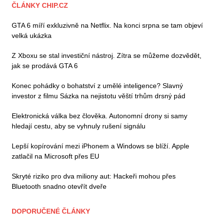
ČLÁNKY CHIP.CZ
GTA 6 míří exkluzivně na Netflix. Na konci srpna se tam objeví
velká ukázka
Z Xboxu se stal investiční nástroj. Zítra se můžeme dozvědět,
jak se prodává GTA 6
Konec pohádky o bohatství z umělé inteligence? Slavný
investor z filmu Sázka na nejistotu věští trhům drsný pád
Elektronická válka bez člověka. Autonomní drony si samy
hledají cestu, aby se vyhnuly rušení signálu
Lepší kopírování mezi iPhonem a Windows se blíží. Apple
zatlačil na Microsoft přes EU
Skryté riziko pro dva miliony aut: Hackeři mohou přes
Bluetooth snadno otevřít dveře
DOPORUČENÉ ČLÁNKY