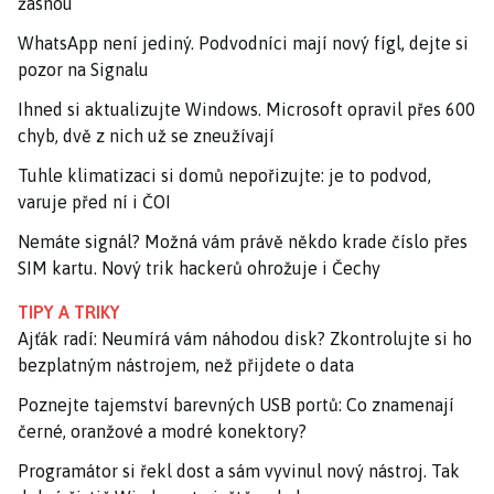
žasnou
WhatsApp není jediný. Podvodníci mají nový fígl, dejte si
pozor na Signalu
Ihned si aktualizujte Windows. Microsoft opravil přes 600
chyb, dvě z nich už se zneužívají
Tuhle klimatizaci si domů nepořizujte: je to podvod,
varuje před ní i ČOI
Nemáte signál? Možná vám právě někdo krade číslo přes
SIM kartu. Nový trik hackerů ohrožuje i Čechy
TIPY A TRIKY
Ajťák radí: Neumírá vám náhodou disk? Zkontrolujte si ho
bezplatným nástrojem, než přijdete o data
Poznejte tajemství barevných USB portů: Co znamenají
černé, oranžové a modré konektory?
Programátor si řekl dost a sám vyvinul nový nástroj. Tak