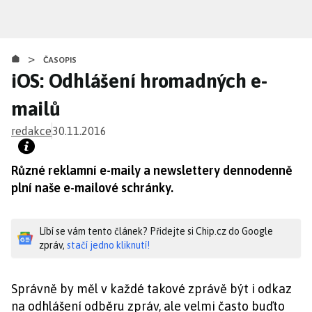
Přejít
k
hlavnímu
>
obsahu
ČASOPIS
iOS: Odhlášení hromadných e-
mailů
redakce
30.11.2016
Různé reklamní e-maily a newslettery dennodenně
plní naše e-mailové schránky.
Líbí se vám tento článek? Přidejte si Chip.cz do Google
zpráv,
stačí jedno kliknutí!
Správně by měl v každé takové zprávě být i odkaz
na odhlášení odběru zpráv, ale velmi často buďto