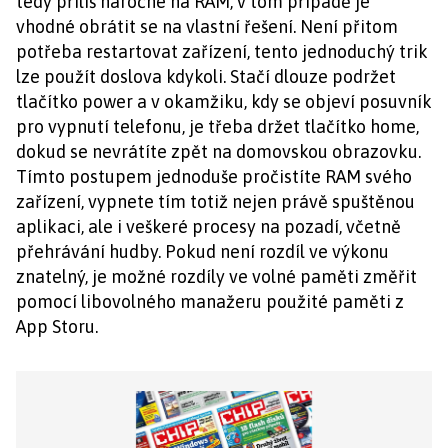
tedy příliš náročné na RAM, v tom případě je
vhodné obrátit se na vlastní řešení. Není přitom
potřeba restartovat zařízení, tento jednoduchý trik
lze použít doslova kdykoli. Stačí dlouze podržet
tlačítko power a v okamžiku, kdy se objeví posuvník
pro vypnutí telefonu, je třeba držet tlačítko home,
dokud se nevrátíte zpět na domovskou obrazovku.
Tímto postupem jednoduše pročistíte RAM svého
zařízení, vypnete tím totiž nejen právě spuštěnou
aplikaci, ale i veškeré procesy na pozadí, včetně
přehrávání hudby. Pokud není rozdíl ve výkonu
znatelný, je možné rozdíly ve volné paměti změřit
pomocí libovolného manažeru použité paměti z
App Storu.