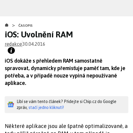
Přejít
k
hlavnímu
>
obsahu
ČASOPIS
iOS: Uvolnění RAM
redakce
30.04.2016
iOS dokáže s přehledem RAM samostatně
spravovat, dynamicky přemisťuje paměť tam, kde je
potřeba, a v případě nouze vypíná nepoužívané
aplikace.
Líbí se vám tento článek? Přidejte si Chip.cz do Google
zpráv,
stačí jedno kliknutí!
Některé aplikace jsou ale špatně optimalizované, a