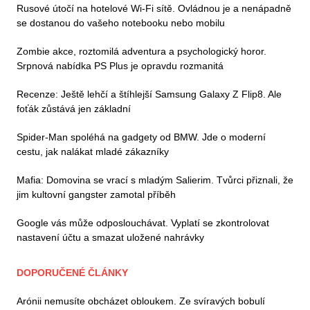
Rusové útočí na hotelové Wi-Fi sítě. Ovládnou je a nenápadně
se dostanou do vašeho notebooku nebo mobilu
Zombie akce, roztomilá adventura a psychologický horor.
Srpnová nabídka PS Plus je opravdu rozmanitá
Recenze: Ještě lehčí a štíhlejší Samsung Galaxy Z Flip8. Ale
foťák zůstává jen základní
Spider-Man spoléhá na gadgety od BMW. Jde o moderní
cestu, jak nalákat mladé zákazníky
Mafia: Domovina se vrací s mladým Salierim. Tvůrci přiznali, že
jim kultovní gangster zamotal příběh
Google vás může odposlouchávat. Vyplatí se zkontrolovat
nastavení účtu a smazat uložené nahrávky
DOPORUČENÉ ČLÁNKY
Arónii nemusíte obcházet obloukem. Ze svíravých bobulí