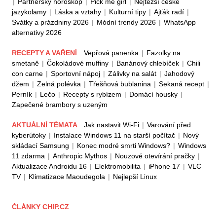
|
Partnerský horoskop
|
Pick me girl
|
Nejtěžší české
jazykolamy
|
Láska a vztahy
|
Kulturní tipy
|
Ajťák radí
|
Svátky a prázdniny 2026
|
Módní trendy 2026
|
WhatsApp
alternativy 2026
RECEPTY A VAŘENÍ
Vepřová panenka
|
Fazolky na
smetaně
|
Čokoládové muffiny
|
Banánový chlebíček
|
Chili
con carne
|
Sportovní nápoj
|
Zálivky na salát
|
Jahodový
džem
|
Zelná polévka
|
Třešňová bublanina
|
Sekaná recept
|
Perník
|
Lečo
|
Recepty s rybízem
|
Domácí housky
|
Zapečené brambory s uzeným
AKTUÁLNÍ TÉMATA
Jak nastavit Wi-Fi
|
Varování před
kyberútoky
|
Instalace Windows 11 na starší počítač
|
Nový
skládací Samsung
|
Konec modré smrti Windows?
|
Windows
11 zdarma
|
Anthropic Mythos
|
Nouzové otevírání pračky
|
Aktualizace Androidu 16
|
Elektromobilita
|
iPhone 17
|
VLC
TV
|
Klimatizace Maoudegola
|
Nejlepší Linux
ČLÁNKY CHIP.CZ