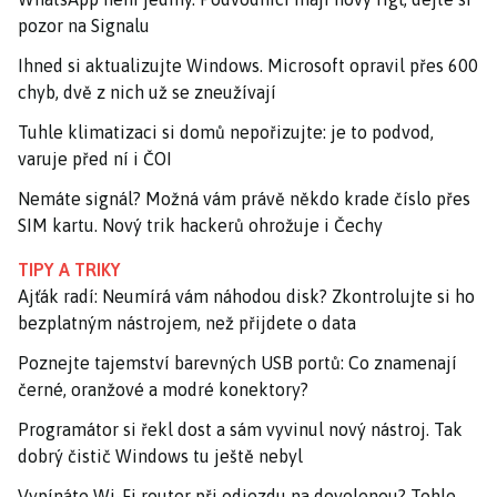
pozor na Signalu
Ihned si aktualizujte Windows. Microsoft opravil přes 600
chyb, dvě z nich už se zneužívají
Tuhle klimatizaci si domů nepořizujte: je to podvod,
varuje před ní i ČOI
Nemáte signál? Možná vám právě někdo krade číslo přes
SIM kartu. Nový trik hackerů ohrožuje i Čechy
TIPY A TRIKY
Ajťák radí: Neumírá vám náhodou disk? Zkontrolujte si ho
bezplatným nástrojem, než přijdete o data
Poznejte tajemství barevných USB portů: Co znamenají
černé, oranžové a modré konektory?
Programátor si řekl dost a sám vyvinul nový nástroj. Tak
dobrý čistič Windows tu ještě nebyl
Vypínáte Wi-Fi router při odjezdu na dovolenou? Tohle