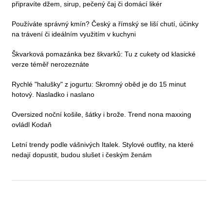
připravíte džem, sirup, pečený čaj či domácí likér
Používáte správný kmín? Český a římský se liší chutí, účinky
na trávení či ideálním využitím v kuchyni
Škvarková pomazánka bez škvarků: Tu z cukety od klasické
verze téměř nerozeznáte
Rychlé "halušky" z jogurtu: Skromný oběd je do 15 minut
hotový. Nasladko i naslano
Oversized noční košile, šátky i brože. Trend nona maxxing
ovládl Kodaň
Letní trendy podle vášnivých Italek. Stylové outfity, na které
nedají dopustit, budou slušet i českým ženám