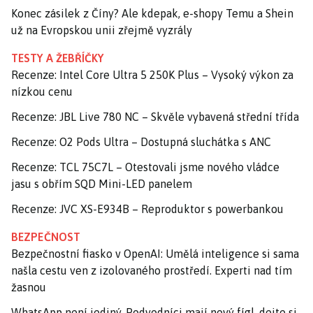
Konec zásilek z Číny? Ale kdepak, e-shopy Temu a Shein
už na Evropskou unii zřejmě vyzrály
TESTY A ŽEBŘÍČKY
Recenze: Intel Core Ultra 5 250K Plus – Vysoký výkon za
nízkou cenu
Recenze: JBL Live 780 NC – Skvěle vybavená střední třída
Recenze: O2 Pods Ultra – Dostupná sluchátka s ANC
Recenze: TCL 75C7L – Otestovali jsme nového vládce
jasu s obřím SQD Mini-LED panelem
Recenze: JVC XS-E934B – Reproduktor s powerbankou
BEZPEČNOST
Bezpečnostní fiasko v OpenAI: Umělá inteligence si sama
našla cestu ven z izolovaného prostředí. Experti nad tím
žasnou
WhatsApp není jediný. Podvodníci mají nový fígl, dejte si