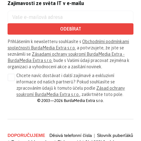
Zajímavosti ze světa IT v e-mailu
ODEBÍRAT
Přihlášením k newsletteru souhlasíte s
Obchodními podmínkami
společnosti BurdaMedia Extra s.r.o.
a potvrzujete, že jste se
seznámili se
Zásadami ochrany soukromí BurdaMedia Extra -
BurdaMedia Extra s.r.o.
bude s Vašimi údaji pracovat zejména k
organizaci a vyhodnocení akce a zasílání novinek.
Chcete navíc dostávat i další zajímavé a exkluzivní
informace od našich partnerů? Pokud souhlasíte se
zpracováním údajů k tomuto účelu podle
Zásad ochrany
soukromí BurdaMedia Extra s.r.o.
, zaškrtněte toto pole.
© 2003—2026 BurdaMedia Extra s.r.o.
DOPORUČUJEME
Děsivá telefonní čísla
|
Slovník puberťáků