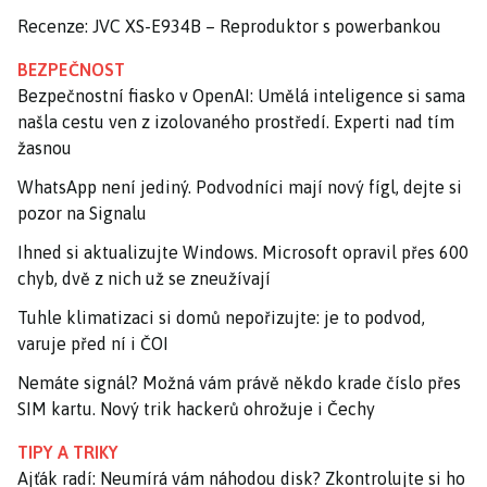
Recenze: JVC XS-E934B – Reproduktor s powerbankou
BEZPEČNOST
Bezpečnostní fiasko v OpenAI: Umělá inteligence si sama
našla cestu ven z izolovaného prostředí. Experti nad tím
žasnou
WhatsApp není jediný. Podvodníci mají nový fígl, dejte si
pozor na Signalu
Ihned si aktualizujte Windows. Microsoft opravil přes 600
chyb, dvě z nich už se zneužívají
Tuhle klimatizaci si domů nepořizujte: je to podvod,
varuje před ní i ČOI
Nemáte signál? Možná vám právě někdo krade číslo přes
SIM kartu. Nový trik hackerů ohrožuje i Čechy
TIPY A TRIKY
Ajťák radí: Neumírá vám náhodou disk? Zkontrolujte si ho