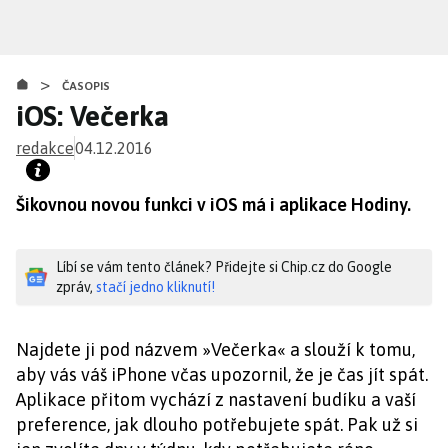
Přejít
k
hlavnímu
>
obsahu
ČASOPIS
iOS: Večerka
redakce
04.12.2016
Šikovnou novou funkci v iOS má i aplikace Hodiny.
Líbí se vám tento článek? Přidejte si Chip.cz do Google
zpráv,
stačí jedno kliknutí!
Najdete ji pod názvem »Večerka« a slouží k tomu,
aby vás váš iPhone včas upozornil, že je čas jít spát.
Aplikace přitom vychází z nastavení budíku a vaší
preference, jak dlouho potřebujete spát. Pak už si