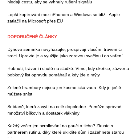
hledají cestu, aby se vyhnuly rušení signálu
Lepší kopírování mezi iPhonem a Windows se blíží. Apple
zatlačil na Microsoft přes EU
DOPORUČENÉ ČLÁNKY
Dýňová semínka nevyhazujte, prospívají vlasům, trávení či
srdci. Upravte je a využijte jako zdravou svačinu i do vaření
Hubnutí, trávení i chutě na sladké. Víme, kdy skořice, zázvor a
bobkový list opravdu pomáhají a kdy jde o mýty
Zelené brambory nejsou jen kosmetická vada. Kdy je ještě
můžete sníst
Snídaně, která zasytí na celé dopoledne: Pomůže správné
množství bílkovin a dostatek vlákniny
Každý večer jen scrollování na gauči a ticho? Zkuste s
partnerem rutinu, díky které uklidíte dům i zažehnete starou