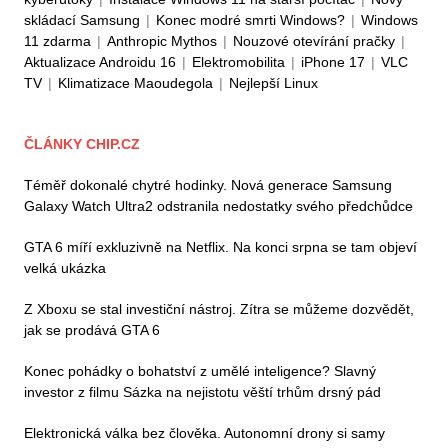
skládací Samsung
|
Konec modré smrti Windows?
|
Windows
11 zdarma
|
Anthropic Mythos
|
Nouzové otevírání pračky
|
Aktualizace Androidu 16
|
Elektromobilita
|
iPhone 17
|
VLC
TV
|
Klimatizace Maoudegola
|
Nejlepší Linux
ČLÁNKY CHIP.CZ
Téměř dokonalé chytré hodinky. Nová generace Samsung
Galaxy Watch Ultra2 odstranila nedostatky svého předchůdce
GTA 6 míří exkluzivně na Netflix. Na konci srpna se tam objeví
velká ukázka
Z Xboxu se stal investiční nástroj. Zítra se můžeme dozvědět,
jak se prodává GTA 6
Konec pohádky o bohatství z umělé inteligence? Slavný
investor z filmu Sázka na nejistotu věští trhům drsný pád
Elektronická válka bez člověka. Autonomní drony si samy