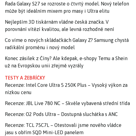
Řada Galaxy S27 se rozroste o čtvrtý model. Nový telefon
může být ideálním mixem pro masy i Ultra elitu
Nejlepším 3D tiskárnám vládne česká značka. V
porovnání vítězí kvalitou, ale levná rozhodně není
Co víme o nových skládačkách Galaxy Z? Samsung chystá
radikální proměnu i nový model
Konec zásilek z Číny? Ale kdepak, e-shopy Temu a Shein
už na Evropskou unii zřejmě vyzrály
TESTY A ŽEBŘÍČKY
Recenze: Intel Core Ultra 5 250K Plus – Vysoký výkon za
nízkou cenu
Recenze: JBL Live 780 NC – Skvěle vybavená střední třída
Recenze: O2 Pods Ultra – Dostupná sluchátka s ANC
Recenze: TCL 75C7L – Otestovali jsme nového vládce
jasu s obřím SQD Mini-LED panelem