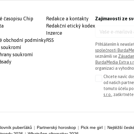
é časopisu Chip
Redakce a kontakty
Zajímavosti ze sv
ta
Redakční etický kodex
Inzerce
é obchodní podmínky
RSS
Přihlášením k newsle
 soukromí
společnosti BurdaMed
hrany soukromí
seznámili se
Zásadam
ásady
BurdaMedia Extra s.r
organizaci a vyhodnoc
Chcete navíc dos
od našich partn
tomuto účelu p
s.r.o.
, zaškrtněte
lovník puberťáků
|
Partnerský horoskop
|
Pick me girl
|
Nejtěžší česk
trendy 2026
|
WhatsApp alternativy 2026