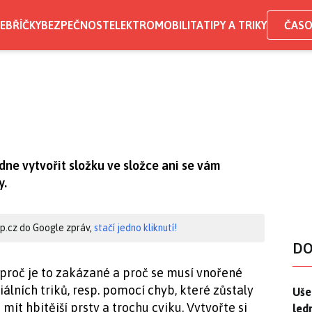
EBŘÍČKY
BEZPEČNOST
ELEKTROMOBILITA
TIPY A TRIKY
ČASO
dne vytvořit složku ve složce ani se vám
y.
hip.cz do Google zpráv,
stačí jedno kliknutí!
DO
proč je to zakázané a proč se musí vnořené
lních triků, resp. pomocí chyb, které zůstaly
Uše
Uše
mít hbitější prsty a trochu cviku. Vytvořte si
led