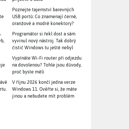
Poznejte tajemství barevných
te
USB portů: Co znamenají černé,
oranžové a modré konektory?
.
Programátor si řekl dost a sám
yb,
vyvinul nový nástroj. Tak dobrý
čistič Windows tu ještě nebyl
Vypínáte Wi-Fi router při odjezdu
uje
na dovolenou? Tohle jsou důvody,
proč byste měli
rávě
V říjnu 2026 končí jedna verze
rtu.
Windows 11. Ověřte si, že máte
jinou a nebudete mít problém