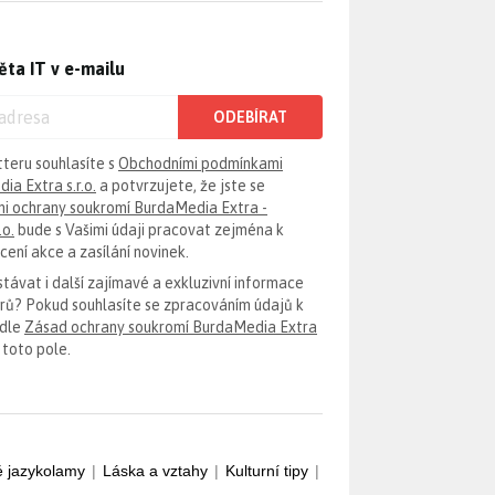
ěta IT v e-mailu
ODEBÍRAT
tteru souhlasíte s
Obchodními podmínkami
ia Extra s.r.o.
a potvrzujete, že jste se
i ochrany soukromí BurdaMedia Extra -
.o.
bude s Vašimi údaji pracovat zejména k
ení akce a zasílání novinek.
távat i další zajímavé a exkluzivní informace
erů? Pokud souhlasíte se zpracováním údajů k
odle
Zásad ochrany soukromí BurdaMedia Extra
 toto pole.
é jazykolamy
|
Láska a vztahy
|
Kulturní tipy
|