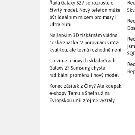
Řada Galaxy S27 se rozroste o
Rec
čtvrtý model. Nový telefon může
Skv
být ideálním mixem pro masy i
Rec
Ultra elitu
Dos
Nejlepším 3D tiskárnám vládne
Rec
česká značka. V porovnání vítězí
jsm
kvalitou, ale levná rozhodně není
SQD
Co víme o nových skládačkách
Rec
Galaxy Z? Samsung chystá
Rep
radikální proměnu i nový model
Konec zásilek z Číny? Ale kdepak,
e-shopy Temu a Shein už na
Evropskou unii zřejmě vyzrály