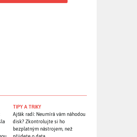
TIPY A TRIKY
:
Ajťák radí: Neumírá vám náhodou
šla
disk? Zkontrolujte si ho
bezplatným nástrojem, než
snou
přijdete o data