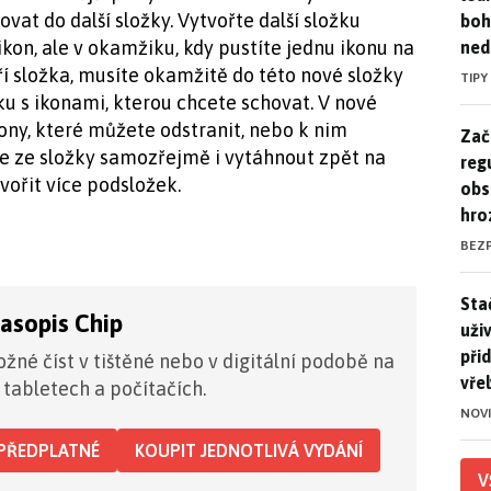
vat do další složky. Vytvořte další složku
boh
on, ale v okamžiku, kdy pustíte jednu ikonu na
ned
í složka, musíte okamžitě do této nové složky
TIPY
u s ikonami, kterou chcete schovat. V nové
ony, které můžete odstranit, nebo k nim
Zač
Zač
ze ze složky samozřejmě i vytáhnout zpět na
reg
ořit více podsložek.
obs
hro
BEZ
Stač
Sta
časopis Chip
uži
při
žné číst v tištěné nebo v digitální podobě na
vře
 tabletech a počítačích.
NOV
PŘEDPLATNÉ
KOUPIT JEDNOTLIVÁ VYDÁNÍ
V