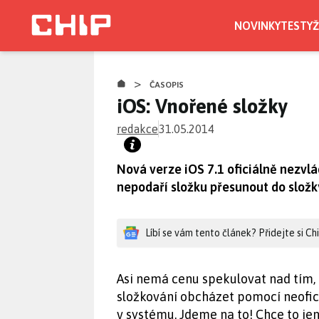
Přejít
k
NOVINKY
TESTY
Ž
hlavnímu
obsahu
>
ČASOPIS
iOS: Vnořené složky
redakce
31.05.2014
Nová verze iOS 7.1 oficiálně nezvlá
nepodaří složku přesunout do složk
Líbí se vám tento článek? Přidejte si C
Asi nemá cenu spekulovat nad tím, 
složkování obcházet pomocí neoficiá
v systému. Jdeme na to! Chce to jen 