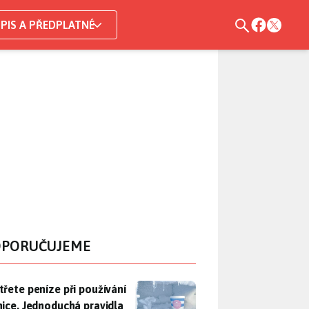
PIS A PŘEDPLATNÉ
PORUČUJEME
třete peníze při používání lednice. Jednoduchá pravidla bohuž
třete peníze při používání
nice. Jednoduchá pravidla