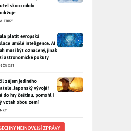
užel skoro nikdo
održuje
 A TRIKY
ala platit evropská regulace umělé inteligence. AI obsah musí
ala platit evropská
ulace umělé inteligence. AI
ah musí být označený, jinak
zí astronomické pokuty
PEČNOST
il zájem jediného uživatele. Japonský vývojář přidá do hry češ
čil zájem jediného
vatele. Japonský vývojář
dá do hry češtinu, pomohl i
lý vztah obou zemí
INKY
ŠECHNY NEJNOVĚJŠÍ ZPRÁVY