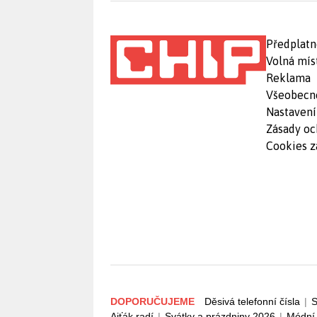
Předplatn
Volná mís
Reklama
Všeobecn
Nastavení
Zásady oc
Cookies z
DOPORUČUJEME
Děsivá telefonní čísla
|
S
Ajťák radí
|
Svátky a prázdniny 2026
|
Módní 