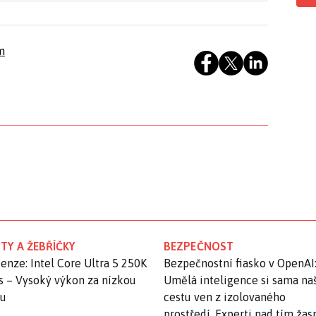
m
TY A ŽEBŘÍČKY
BEZPEČNOST
enze: Intel Core Ultra 5 250K
Bezpečnostní fiasko v OpenAI
s – Vysoký výkon za nízkou
Umělá inteligence si sama na
nu
cestu ven z izolovaného
prostředí. Experti nad tím ža