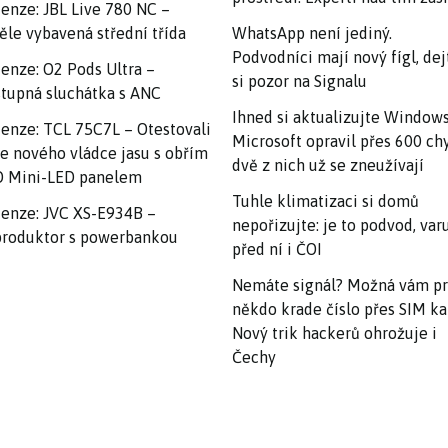
enze: JBL Live 780 NC –
ěle vybavená střední třída
WhatsApp není jediný.
Podvodníci mají nový fígl, dej
enze: O2 Pods Ultra –
si pozor na Signalu
tupná sluchátka s ANC
Ihned si aktualizujte Windows
enze: TCL 75C7L – Otestovali
Microsoft opravil přes 600 ch
e nového vládce jasu s obřím
dvě z nich už se zneužívají
 Mini-LED panelem
Tuhle klimatizaci si domů
enze: JVC XS-E934B –
nepořizujte: je to podvod, var
roduktor s powerbankou
před ní i ČOI
Nemáte signál? Možná vám p
někdo krade číslo přes SIM ka
Nový trik hackerů ohrožuje i
Čechy