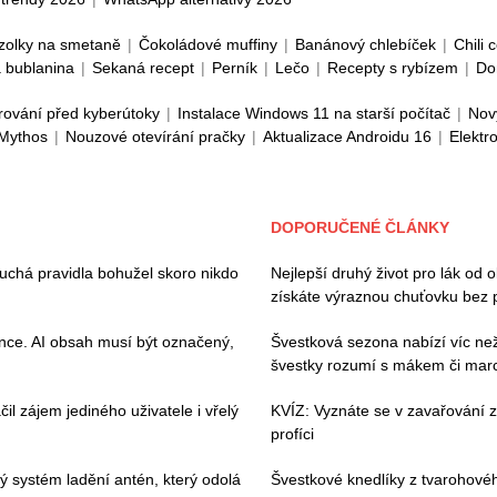
zolky na smetaně
|
Čokoládové muffiny
|
Banánový chlebíček
|
Chili 
 bublanina
|
Sekaná recept
|
Perník
|
Lečo
|
Recepty s rybízem
|
Do
rování před kyberútoky
|
Instalace Windows 11 na starší počítač
|
Nov
 Mythos
|
Nouzové otevírání pračky
|
Aktualizace Androidu 16
|
Elektr
DOPORUČENÉ ČLÁNKY
duchá pravidla bohužel skoro nikdo
Nejlepší druhý život pro lák od 
získáte výraznou chuťovku bez 
ence. AI obsah musí být označený,
Švestková sezona nabízí víc než 
švestky rozumí s mákem či ma
il zájem jediného uživatele i vřelý
KVÍZ: Vyznáte se v zavařování ze
profíci
vý systém ladění antén, který odolá
Švestkové knedlíky z tvarohovéh