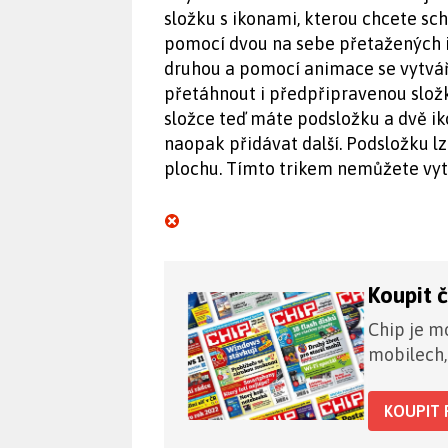
složku s ikonami, kterou chcete scho
pomocí dvou na sebe přetažených ik
druhou a pomocí animace se vytvář
přetáhnout i předpřipravenou složk
složce teď máte podsložku a dvě ik
naopak přidávat další. Podsložku l
plochu. Tímto trikem nemůžete vytv
Koupit 
Chip je mo
mobilech,
KOUPIT 