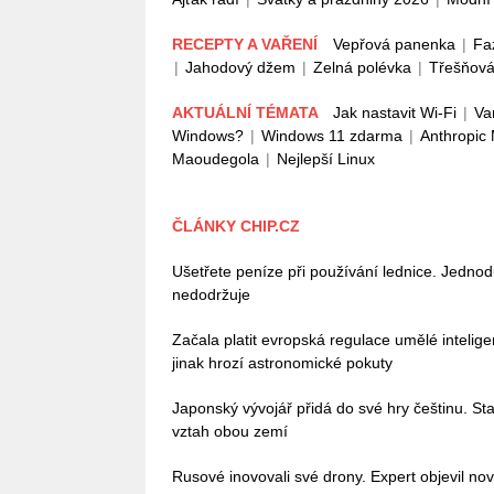
RECEPTY A VAŘENÍ
Vepřová panenka
|
Fa
|
Jahodový džem
|
Zelná polévka
|
Třešňová
AKTUÁLNÍ TÉMATA
Jak nastavit Wi-Fi
|
Va
Windows?
|
Windows 11 zdarma
|
Anthropic
Maoudegola
|
Nejlepší Linux
ČLÁNKY CHIP.CZ
Ušetřete peníze při používání lednice. Jedno
nedodržuje
Začala platit evropská regulace umělé intelig
jinak hrozí astronomické pokuty
Japonský vývojář přidá do své hry češtinu. Stač
vztah obou zemí
Rusové inovovali své drony. Expert objevil no