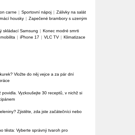
con carne
|
Sportovní nápoj
|
Zálivky na salát
mácí housky
|
Zapečené brambory s uzeným
ý skládací Samsung
|
Konec modré smrti
omobilita
|
iPhone 17
|
VLC TV
|
Klimatizace
okurek? Vložte do něj vejce a za pár dní
práce
povidla. Vyzkoušejte 30 receptů, v nichž si
rcipánem
leniny? Zjistěte, zda jste začátečníci nebo
o těsta: Vyberte správný tvaroh pro