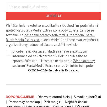
ODEBÍRAT
Přihlášením k newsletteru souhlasíte s
Obchodními podmínkami
společnosti BurdaMedia Extra s.r.o.
a potvrzujete, že jste se
seznámili se
Zásadami ochrany soukromí BurdaMedia Extra -
BurdaMedia Extra s.r.o.
bude s Vašimi údaji pracovat zejména k
organizaci a vyhodnocení akce a zasílání novinek.
Chcete navíc dostávat i další zajímavé a exkluzivní
informace od našich partnerů? Pokud souhlasíte se
zpracováním údajů k tomuto účelu podle
Zásad ochrany
soukromí BurdaMedia Extra s.r.o.
, zaškrtněte toto pole.
© 2003—2026 BurdaMedia Extra s.r.o.
DOPORUČUJEME
Děsivá telefonní čísla
|
Slovník puberťáků
|
Partnerský horoskop
|
Pick me girl
|
Nejtěžší české
jazykolamy
|
Láska a vztahy
|
Kulturní tipy
|
Ajťák radí
|