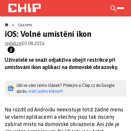
Přejít
k
otevří
hlavnímu
>
obsahu
ČASOPIS
iOS: Volné umístění ikon
redakce
03.08.2016
Uživatelé se snaží odjakživa obejít restrikce při
umisťování ikon aplikací na domovské obrazovky.
Líbí se vám tento článek? Přidejte si Chip.cz do Google
zpráv,
stačí jedno kliknutí!
Na rozdíl od Androidu neexistuje totiž žádné menu
se všemi aplikacemi a všechny jsou tak nuceny
zabírat místo na domovské obrazovce. Ani zde je