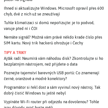
Ihned si aktualizujte Windows. Microsoft opravil přes 600
chyb, dvě z nich už se zneužívají
Tuhle klimatizaci si domů nepořizujte: je to podvod,
varuje před ní i ČOI
Nemáte signál? Možná vám právě někdo krade číslo přes
SIM kartu. Nový trik hackerů ohrožuje i Čechy
TIPY A TRIKY
Ajťák radí: Neumírá vám náhodou disk? Zkontrolujte si ho
bezplatným nástrojem, než přijdete o data
Poznejte tajemství barevných USB portů: Co znamenají
černé, oranžové a modré konektory?
Programátor si řekl dost a sám vyvinul nový nástroj. Tak
dobrý čistič Windows tu ještě nebyl
Vypínáte Wi-Fi router při odjezdu na dovolenou? Tohle
jsou důvody, proč byste měli