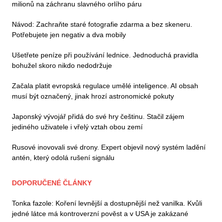
milionů na záchranu slavného orlího páru
Návod: Zachraňte staré fotografie zdarma a bez skeneru.
Potřebujete jen negativ a dva mobily
Ušetřete peníze při používání lednice. Jednoduchá pravidla
bohužel skoro nikdo nedodržuje
Začala platit evropská regulace umělé inteligence. AI obsah
musí být označený, jinak hrozí astronomické pokuty
Japonský vývojář přidá do své hry češtinu. Stačil zájem
jediného uživatele i vřelý vztah obou zemí
Rusové inovovali své drony. Expert objevil nový systém ladění
antén, který odolá rušení signálu
DOPORUČENÉ ČLÁNKY
Tonka fazole: Koření levnější a dostupnější než vanilka. Kvůli
jedné látce má kontroverzní pověst a v USA je zakázané