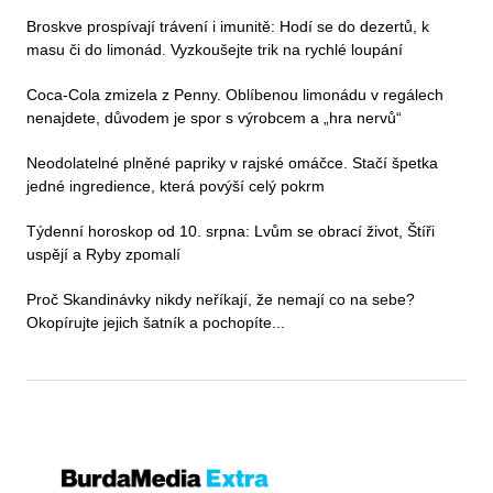
Broskve prospívají trávení i imunitě: Hodí se do dezertů, k
masu či do limonád. Vyzkoušejte trik na rychlé loupání
Coca-Cola zmizela z Penny. Oblíbenou limonádu v regálech
nenajdete, důvodem je spor s výrobcem a „hra nervů“
Neodolatelné plněné papriky v rajské omáčce. Stačí špetka
jedné ingredience, která povýší celý pokrm
Týdenní horoskop od 10. srpna: Lvům se obrací život, Štíři
uspějí a Ryby zpomalí
Proč Skandinávky nikdy neříkají, že nemají co na sebe?
Okopírujte jejich šatník a pochopíte...