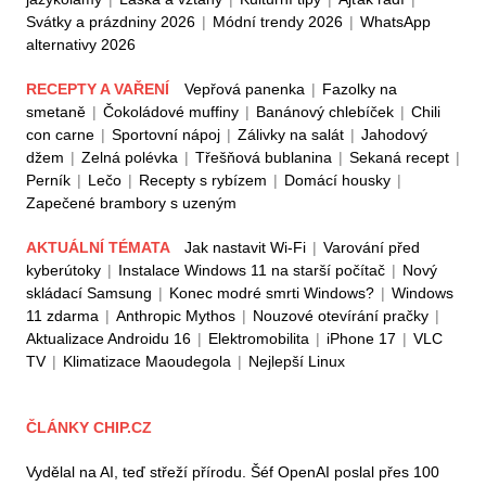
Svátky a prázdniny 2026
|
Módní trendy 2026
|
WhatsApp
alternativy 2026
RECEPTY A VAŘENÍ
Vepřová panenka
|
Fazolky na
smetaně
|
Čokoládové muffiny
|
Banánový chlebíček
|
Chili
con carne
|
Sportovní nápoj
|
Zálivky na salát
|
Jahodový
džem
|
Zelná polévka
|
Třešňová bublanina
|
Sekaná recept
|
Perník
|
Lečo
|
Recepty s rybízem
|
Domácí housky
|
Zapečené brambory s uzeným
AKTUÁLNÍ TÉMATA
Jak nastavit Wi-Fi
|
Varování před
kyberútoky
|
Instalace Windows 11 na starší počítač
|
Nový
skládací Samsung
|
Konec modré smrti Windows?
|
Windows
11 zdarma
|
Anthropic Mythos
|
Nouzové otevírání pračky
|
Aktualizace Androidu 16
|
Elektromobilita
|
iPhone 17
|
VLC
TV
|
Klimatizace Maoudegola
|
Nejlepší Linux
ČLÁNKY CHIP.CZ
Vydělal na AI, teď střeží přírodu. Šéf OpenAI poslal přes 100