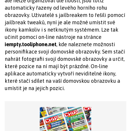
ale nelze organizovat dle libosti, jsou totiž
automaticky řazeny od levého horního rohu
obrazovky. Uživatelé s jailbreakem to řešili pomocí
jailbreak tweaků, nyní je ale možné umístit své
ikony kamkoliv i s netknutým systémem. Lze tak
učinit pomocí on-line nástroje na stránce
iempty.tooliphone.net
, kde naleznete možnosti
personifikace svojí domovské obrazovky. Sem stačí
nahrát fotografii svojí domovské obrazovky a určit,
které pozice na ní mají být prázdné. On-line
aplikace automaticky vytvoří neviditelné ikony,
které stačí sdílet na vaší domovskou obrazovku a
umístit je na jejich pozici.