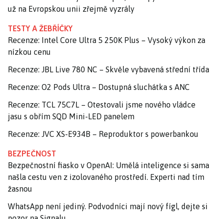
už na Evropskou unii zřejmě vyzrály
TESTY A ŽEBŘÍČKY
Recenze: Intel Core Ultra 5 250K Plus – Vysoký výkon za
nízkou cenu
Recenze: JBL Live 780 NC – Skvěle vybavená střední třída
Recenze: O2 Pods Ultra – Dostupná sluchátka s ANC
Recenze: TCL 75C7L – Otestovali jsme nového vládce
jasu s obřím SQD Mini-LED panelem
Recenze: JVC XS-E934B – Reproduktor s powerbankou
BEZPEČNOST
Bezpečnostní fiasko v OpenAI: Umělá inteligence si sama
našla cestu ven z izolovaného prostředí. Experti nad tím
žasnou
WhatsApp není jediný. Podvodníci mají nový fígl, dejte si
pozor na Signalu