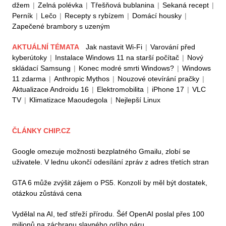
džem
|
Zelná polévka
|
Třešňová bublanina
|
Sekaná recept
|
Perník
|
Lečo
|
Recepty s rybízem
|
Domácí housky
|
Zapečené brambory s uzeným
AKTUÁLNÍ TÉMATA
Jak nastavit Wi-Fi
|
Varování před
kyberútoky
|
Instalace Windows 11 na starší počítač
|
Nový
skládací Samsung
|
Konec modré smrti Windows?
|
Windows
11 zdarma
|
Anthropic Mythos
|
Nouzové otevírání pračky
|
Aktualizace Androidu 16
|
Elektromobilita
|
iPhone 17
|
VLC
TV
|
Klimatizace Maoudegola
|
Nejlepší Linux
ČLÁNKY CHIP.CZ
Google omezuje možnosti bezplatného Gmailu, zlobí se
uživatele. V lednu ukončí odesílání zpráv z adres třetích stran
GTA 6 může zvýšit zájem o PS5. Konzolí by měl být dostatek,
otázkou zůstává cena
Vydělal na AI, teď střeží přírodu. Šéf OpenAI poslal přes 100
milionů na záchranu slavného orlího páru