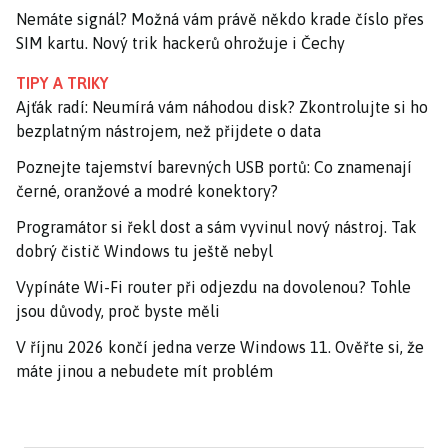
Nemáte signál? Možná vám právě někdo krade číslo přes
SIM kartu. Nový trik hackerů ohrožuje i Čechy
TIPY A TRIKY
Ajťák radí: Neumírá vám náhodou disk? Zkontrolujte si ho
bezplatným nástrojem, než přijdete o data
Poznejte tajemství barevných USB portů: Co znamenají
černé, oranžové a modré konektory?
Programátor si řekl dost a sám vyvinul nový nástroj. Tak
dobrý čistič Windows tu ještě nebyl
Vypínáte Wi-Fi router při odjezdu na dovolenou? Tohle
jsou důvody, proč byste měli
V říjnu 2026 končí jedna verze Windows 11. Ověřte si, že
máte jinou a nebudete mít problém