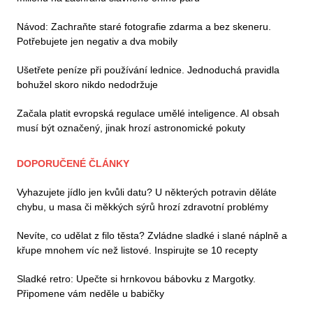
Návod: Zachraňte staré fotografie zdarma a bez skeneru.
Potřebujete jen negativ a dva mobily
Ušetřete peníze při používání lednice. Jednoduchá pravidla
bohužel skoro nikdo nedodržuje
Začala platit evropská regulace umělé inteligence. AI obsah
musí být označený, jinak hrozí astronomické pokuty
DOPORUČENÉ ČLÁNKY
Vyhazujete jídlo jen kvůli datu? U některých potravin děláte
chybu, u masa či měkkých sýrů hrozí zdravotní problémy
Nevíte, co udělat z filo těsta? Zvládne sladké i slané náplně a
křupe mnohem víc než listové. Inspirujte se 10 recepty
Sladké retro: Upečte si hrnkovou bábovku z Margotky.
Připomene vám neděle u babičky