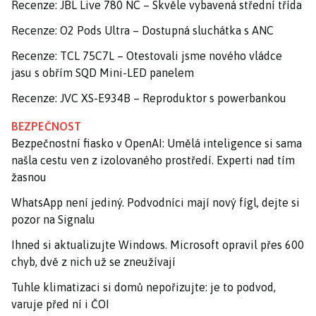
Recenze: JBL Live 780 NC – Skvěle vybavená střední třída
Recenze: O2 Pods Ultra – Dostupná sluchátka s ANC
Recenze: TCL 75C7L – Otestovali jsme nového vládce
jasu s obřím SQD Mini-LED panelem
Recenze: JVC XS-E934B – Reproduktor s powerbankou
BEZPEČNOST
Bezpečnostní fiasko v OpenAI: Umělá inteligence si sama
našla cestu ven z izolovaného prostředí. Experti nad tím
žasnou
WhatsApp není jediný. Podvodníci mají nový fígl, dejte si
pozor na Signalu
Ihned si aktualizujte Windows. Microsoft opravil přes 600
chyb, dvě z nich už se zneužívají
Tuhle klimatizaci si domů nepořizujte: je to podvod,
varuje před ní i ČOI