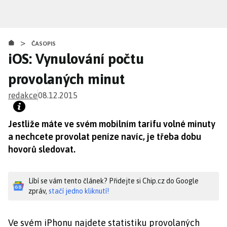
Přejít
k
hlavnímu
>
obsahu
ČASOPIS
iOS: Vynulování počtu
provolaných minut
redakce
08.12.2015
Jestliže máte ve svém mobilním tarifu volné minuty
a nechcete provolat peníze navíc, je třeba dobu
hovorů sledovat.
Líbí se vám tento článek? Přidejte si Chip.cz do Google
zpráv,
stačí jedno kliknutí!
Ve svém iPhonu najdete statistiku provolaných