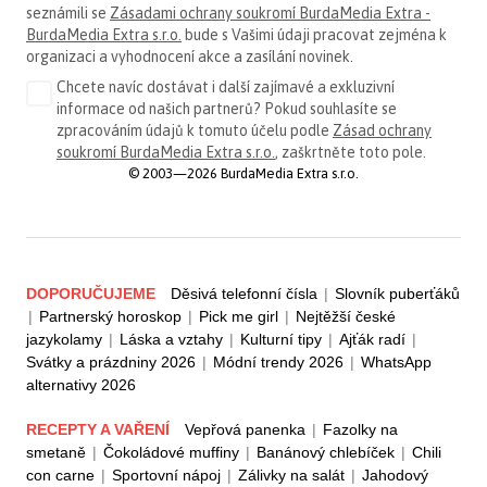
seznámili se
Zásadami ochrany soukromí BurdaMedia Extra -
BurdaMedia Extra s.r.o.
bude s Vašimi údaji pracovat zejména k
organizaci a vyhodnocení akce a zasílání novinek.
Chcete navíc dostávat i další zajímavé a exkluzivní
informace od našich partnerů? Pokud souhlasíte se
zpracováním údajů k tomuto účelu podle
Zásad ochrany
soukromí BurdaMedia Extra s.r.o.
, zaškrtněte toto pole.
© 2003—2026 BurdaMedia Extra s.r.o.
DOPORUČUJEME
Děsivá telefonní čísla
|
Slovník puberťáků
|
Partnerský horoskop
|
Pick me girl
|
Nejtěžší české
jazykolamy
|
Láska a vztahy
|
Kulturní tipy
|
Ajťák radí
|
Svátky a prázdniny 2026
|
Módní trendy 2026
|
WhatsApp
alternativy 2026
RECEPTY A VAŘENÍ
Vepřová panenka
|
Fazolky na
smetaně
|
Čokoládové muffiny
|
Banánový chlebíček
|
Chili
con carne
|
Sportovní nápoj
|
Zálivky na salát
|
Jahodový