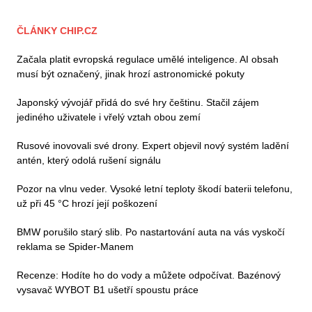
ČLÁNKY CHIP.CZ
Začala platit evropská regulace umělé inteligence. AI obsah
musí být označený, jinak hrozí astronomické pokuty
Japonský vývojář přidá do své hry češtinu. Stačil zájem
jediného uživatele i vřelý vztah obou zemí
Rusové inovovali své drony. Expert objevil nový systém ladění
antén, který odolá rušení signálu
Pozor na vlnu veder. Vysoké letní teploty škodí baterii telefonu,
už při 45 °C hrozí její poškození
BMW porušilo starý slib. Po nastartování auta na vás vyskočí
reklama se Spider-Manem
Recenze: Hodíte ho do vody a můžete odpočívat. Bazénový
vysavač WYBOT B1 ušetří spoustu práce