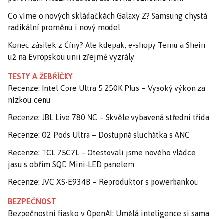
Co víme o nových skládačkách Galaxy Z? Samsung chystá
radikální proměnu i nový model
Konec zásilek z Číny? Ale kdepak, e-shopy Temu a Shein
už na Evropskou unii zřejmě vyzrály
TESTY A ŽEBŘÍČKY
Recenze: Intel Core Ultra 5 250K Plus – Vysoký výkon za
nízkou cenu
Recenze: JBL Live 780 NC – Skvěle vybavená střední třída
Recenze: O2 Pods Ultra – Dostupná sluchátka s ANC
Recenze: TCL 75C7L – Otestovali jsme nového vládce
jasu s obřím SQD Mini-LED panelem
Recenze: JVC XS-E934B – Reproduktor s powerbankou
BEZPEČNOST
Bezpečnostní fiasko v OpenAI: Umělá inteligence si sama