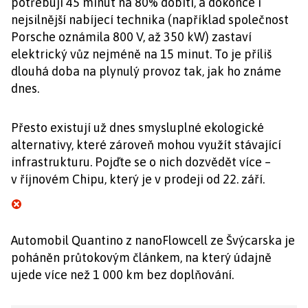
potřebují 45 minut na 80% dobití, a dokonce i
nejsilnější nabíjecí technika (například společnost
Porsche oznámila 800 V, až 350 kW) zastaví
elektrický vůz nejméně na 15 minut. To je příliš
dlouhá doba na plynulý provoz tak, jak ho známe
dnes.
Přesto existují už dnes smysluplné ekologické
alternativy, které zároveň mohou využít stávající
infrastrukturu. Pojďte se o nich dozvědět více –
v říjnovém Chipu, který je v prodeji od 22. září.
Automobil Quantino z nanoFlowcell ze Švýcarska je
poháněn průtokovým článkem, na který údajně
ujede více než 1 000 km bez doplňování.