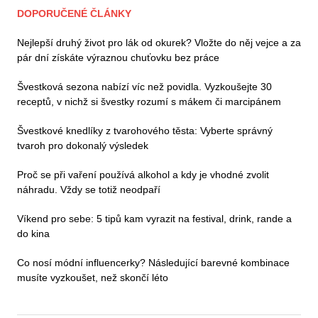
DOPORUČENÉ ČLÁNKY
Nejlepší druhý život pro lák od okurek? Vložte do něj vejce a za
pár dní získáte výraznou chuťovku bez práce
Švestková sezona nabízí víc než povidla. Vyzkoušejte 30
receptů, v nichž si švestky rozumí s mákem či marcipánem
Švestkové knedlíky z tvarohového těsta: Vyberte správný
tvaroh pro dokonalý výsledek
Proč se při vaření používá alkohol a kdy je vhodné zvolit
náhradu. Vždy se totiž neodpaří
Víkend pro sebe: 5 tipů kam vyrazit na festival, drink, rande a
do kina
Co nosí módní influencerky? Následující barevné kombinace
musíte vyzkoušet, než skončí léto