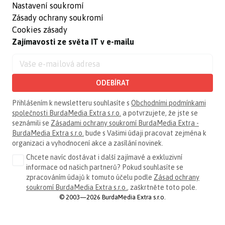
Nastavení soukromí
Zásady ochrany soukromí
Cookies zásady
Zajímavosti ze světa IT v e-mailu
ODEBÍRAT
Přihlášením k newsletteru souhlasíte s
Obchodními podmínkami
společnosti BurdaMedia Extra s.r.o.
a potvrzujete, že jste se
seznámili se
Zásadami ochrany soukromí BurdaMedia Extra -
BurdaMedia Extra s.r.o.
bude s Vašimi údaji pracovat zejména k
organizaci a vyhodnocení akce a zasílání novinek.
Chcete navíc dostávat i další zajímavé a exkluzivní
informace od našich partnerů? Pokud souhlasíte se
zpracováním údajů k tomuto účelu podle
Zásad ochrany
soukromí BurdaMedia Extra s.r.o.
, zaškrtněte toto pole.
© 2003—2026 BurdaMedia Extra s.r.o.