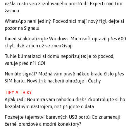
našla cestu ven z izolovaného prostředí. Experti nad tím
žasnou
WhatsApp není jediný. Podvodníci mají nový fígl, dejte si
pozor na Signalu
Ihned si aktualizujte Windows. Microsoft opravil přes 600
chyb, dvě z nich už se zneužívají
Tuhle klimatizaci si domů nepořizujte: je to podvod,
varuje před ní i ČOI
Nemáte signál? Možná vám právě někdo krade číslo přes
SIM kartu. Nový trik hackerů ohrožuje i Čechy
TIPY A TRIKY
Ajťák radí: Neumírá vám náhodou disk? Zkontrolujte si ho
bezplatným nástrojem, než přijdete o data
Poznejte tajemství barevných USB portů: Co znamenají
černé, oranžové a modré konektory?