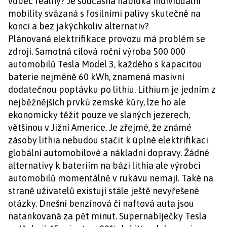
vůbec reálný? Je současná nabídka individuální
mobility svázaná s fosilními palivy skutečně na
konci a bez jakýchkoliv alternativ?
Plánovaná elektrifikace provozu má problém se
zdroji. Samotná cílová roční výroba 500 000
automobilů Tesla Model 3, každého s kapacitou
baterie nejméně 60 kWh, znamená masivní
dodatečnou poptávku po lithiu. Lithium je jedním z
nejběžnějších prvků zemské kůry, lze ho ale
ekonomicky těžit pouze ve slaných jezerech,
většinou v Jižní Americe. Je zřejmé, že známé
zásoby lithia nebudou stačit k úplné elektrifikaci
globální automobilové a nákladní dopravy. Žádné
alternativy k bateriím na bázi lithia ale výrobci
automobilů momentálně v rukávu nemají. Také na
straně uživatelů existují stále ještě nevyřešené
otázky. Dnešní benzínová či naftová auta jsou
natankovaná za pět minut. Supernabíječky Tesla