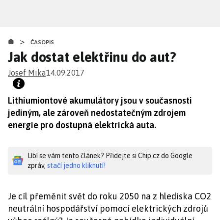
Přejít
k
hlavnímu
>
obsahu
ČASOPIS
Jak dostat elektřinu do aut?
Josef Mika
14.09.2017
Lithiumiontové akumulátory jsou v současnosti
jediným, ale zároveň nedostatečným zdrojem
energie pro dostupná elektrická auta.
Líbí se vám tento článek? Přidejte si Chip.cz do Google
zpráv,
stačí jedno kliknutí!
Je cíl přeměnit svět do roku 2050 na z hlediska CO2
neutrální hospodářství pomocí elektrických zdrojů