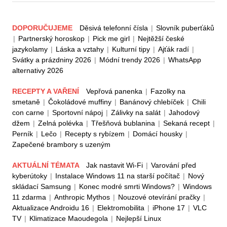
DOPORUČUJEME
Děsivá telefonní čísla
|
Slovník puberťáků
|
Partnerský horoskop
|
Pick me girl
|
Nejtěžší české
jazykolamy
|
Láska a vztahy
|
Kulturní tipy
|
Ajťák radí
|
Svátky a prázdniny 2026
|
Módní trendy 2026
|
WhatsApp
alternativy 2026
RECEPTY A VAŘENÍ
Vepřová panenka
|
Fazolky na
smetaně
|
Čokoládové muffiny
|
Banánový chlebíček
|
Chili
con carne
|
Sportovní nápoj
|
Zálivky na salát
|
Jahodový
džem
|
Zelná polévka
|
Třešňová bublanina
|
Sekaná recept
|
Perník
|
Lečo
|
Recepty s rybízem
|
Domácí housky
|
Zapečené brambory s uzeným
AKTUÁLNÍ TÉMATA
Jak nastavit Wi-Fi
|
Varování před
kyberútoky
|
Instalace Windows 11 na starší počítač
|
Nový
skládací Samsung
|
Konec modré smrti Windows?
|
Windows
11 zdarma
|
Anthropic Mythos
|
Nouzové otevírání pračky
|
Aktualizace Androidu 16
|
Elektromobilita
|
iPhone 17
|
VLC
TV
|
Klimatizace Maoudegola
|
Nejlepší Linux