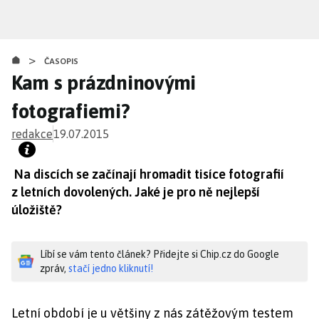
Přejít
k
hlavnímu
>
obsahu
ČASOPIS
Kam s prázdninovými
fotografiemi?
redakce
19.07.2015
Na discích se začínají hromadit tisíce fotografií
z letních dovolených. Jaké je pro ně nejlepší
úložiště?
Líbí se vám tento článek? Přidejte si Chip.cz do Google
zpráv,
stačí jedno kliknutí!
Letní období je u většiny z nás zátěžovým testem