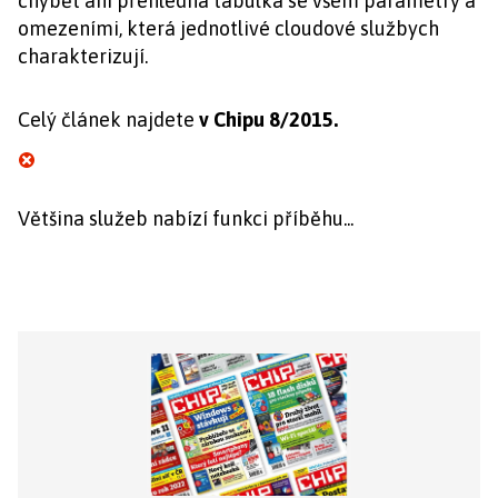
chybět ani přehledná tabulka se všem parametry a
omezeními, která jednotlivé cloudové službych
charakterizují.
Celý článek najdete
v Chipu 8/2015.
Většina služeb nabízí funkci příběhu...