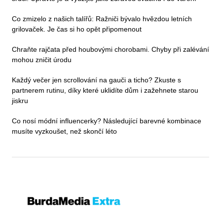
Co zmizelo z našich talířů: Ražniči bývalo hvězdou letních
grilovaček. Je čas si ho opět připomenout
Chraňte rajčata před houbovými chorobami. Chyby při zalévání
mohou zničit úrodu
Každý večer jen scrollování na gauči a ticho? Zkuste s
partnerem rutinu, díky které uklidíte dům i zažehnete starou
jiskru
Co nosí módní influencerky? Následující barevné kombinace
musíte vyzkoušet, než skončí léto