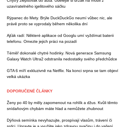
Chytrý zlepšovák do auta: Udělejte si držák na mobil z
uzavíratelného igelitového sáčku
Rýpanec do Mety. Brýle DuckDuckGo neumí vůbec nic, ale
právě proto se vyprodaly během několika dní
Ajťák radí: Některé aplikace od Googlu umí vyždímat baterii
telefonu. Omezte jejich práci na pozadí
Téměř dokonalé chytré hodinky. Nová generace Samsung
Galaxy Watch Ultra2 odstranila nedostatky svého předchůdce
GTA 6 míří exkluzivně na Netflix. Na konci srpna se tam objeví
velká ukázka
DOPORUČENÉ ČLÁNKY
Ženy po 40 by měly zapomenout na rohlík a džus. Kvůli těmto
snídaňovým chybám máte hlad a nemůžete zhubnout
Dýňová semínka nevyhazujte, prospívají vlasům, trávení či
srdci. Upravte je a využijte jako zdravou svačinu i do vaření