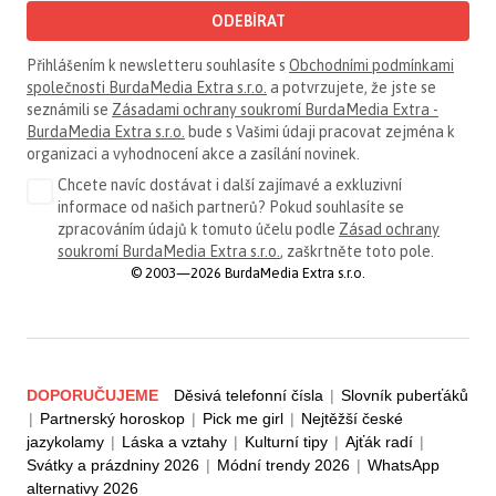
ODEBÍRAT
Přihlášením k newsletteru souhlasíte s
Obchodními podmínkami
společnosti BurdaMedia Extra s.r.o.
a potvrzujete, že jste se
seznámili se
Zásadami ochrany soukromí BurdaMedia Extra -
BurdaMedia Extra s.r.o.
bude s Vašimi údaji pracovat zejména k
organizaci a vyhodnocení akce a zasílání novinek.
Chcete navíc dostávat i další zajímavé a exkluzivní
informace od našich partnerů? Pokud souhlasíte se
zpracováním údajů k tomuto účelu podle
Zásad ochrany
soukromí BurdaMedia Extra s.r.o.
, zaškrtněte toto pole.
© 2003—2026 BurdaMedia Extra s.r.o.
DOPORUČUJEME
Děsivá telefonní čísla
|
Slovník puberťáků
|
Partnerský horoskop
|
Pick me girl
|
Nejtěžší české
jazykolamy
|
Láska a vztahy
|
Kulturní tipy
|
Ajťák radí
|
Svátky a prázdniny 2026
|
Módní trendy 2026
|
WhatsApp
alternativy 2026