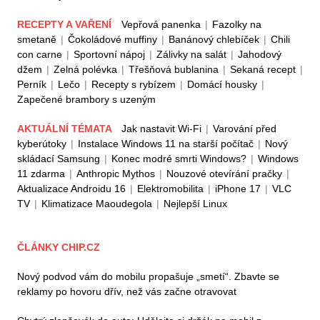
RECEPTY A VAŘENÍ
Vepřová panenka
|
Fazolky na
smetaně
|
Čokoládové muffiny
|
Banánový chlebíček
|
Chili
con carne
|
Sportovní nápoj
|
Zálivky na salát
|
Jahodový
džem
|
Zelná polévka
|
Třešňová bublanina
|
Sekaná recept
|
Perník
|
Lečo
|
Recepty s rybízem
|
Domácí housky
|
Zapečené brambory s uzeným
AKTUÁLNÍ TÉMATA
Jak nastavit Wi-Fi
|
Varování před
kyberútoky
|
Instalace Windows 11 na starší počítač
|
Nový
skládací Samsung
|
Konec modré smrti Windows?
|
Windows
11 zdarma
|
Anthropic Mythos
|
Nouzové otevírání pračky
|
Aktualizace Androidu 16
|
Elektromobilita
|
iPhone 17
|
VLC
TV
|
Klimatizace Maoudegola
|
Nejlepší Linux
ČLÁNKY CHIP.CZ
Nový podvod vám do mobilu propašuje „smetí“. Zbavte se
reklamy po hovoru dřív, než vás začne otravovat