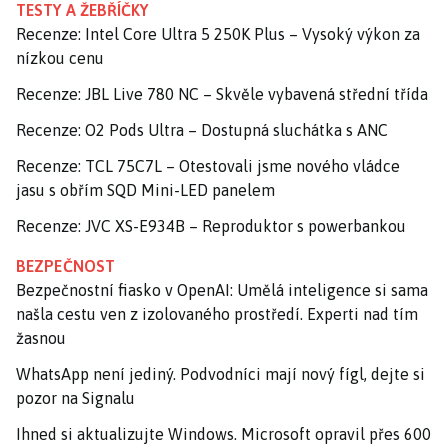
TESTY A ŽEBŘÍČKY
Recenze: Intel Core Ultra 5 250K Plus – Vysoký výkon za
nízkou cenu
Recenze: JBL Live 780 NC – Skvěle vybavená střední třída
Recenze: O2 Pods Ultra – Dostupná sluchátka s ANC
Recenze: TCL 75C7L – Otestovali jsme nového vládce
jasu s obřím SQD Mini-LED panelem
Recenze: JVC XS-E934B – Reproduktor s powerbankou
BEZPEČNOST
Bezpečnostní fiasko v OpenAI: Umělá inteligence si sama
našla cestu ven z izolovaného prostředí. Experti nad tím
žasnou
WhatsApp není jediný. Podvodníci mají nový fígl, dejte si
pozor na Signalu
Ihned si aktualizujte Windows. Microsoft opravil přes 600