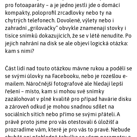
pro fotoaparáty – a je jedno jestli jde o domácí
kompakty, poloprofil zrcadlovky nebo ty na
chytrých telefonech. Dovolené, výlety nebo i
zahradní „grilovačky“ obvykle znamenají stovky i
tisíce snímků dokazujících, že se v létě nenudíte. Po
jejich nahrání na disk se ale objeví logická otázka:
kam s nimi?
Část lidí nad touto otázkou mávne rukou a podělí se
se svými úlovky na Facebooku, nebo je rozešlou e-
mailem. Náročnější fotografové ale hledají lepší
řešení – místo, kam si mohou své snímky
zazálohovat v plné kvalitě pro případ havárie disku
a zároveň odkud je mohou snadnou sdílet na
sociálních sítích nebo přímo se svými přáteli. A
právě proto jsme pro vás otestovali 6 úložišť a
prozradíme vám, které je pro vás to pravé. Nebude