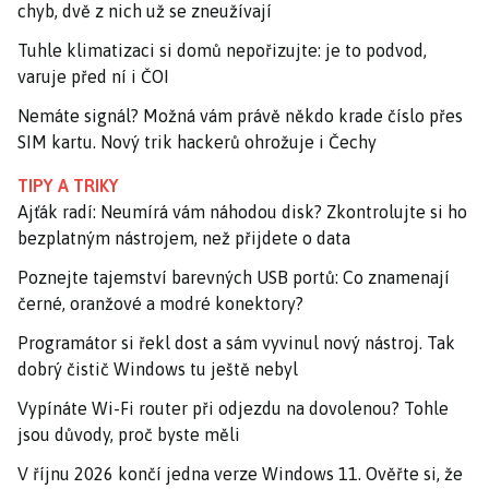
chyb, dvě z nich už se zneužívají
Tuhle klimatizaci si domů nepořizujte: je to podvod,
varuje před ní i ČOI
Nemáte signál? Možná vám právě někdo krade číslo přes
SIM kartu. Nový trik hackerů ohrožuje i Čechy
TIPY A TRIKY
Ajťák radí: Neumírá vám náhodou disk? Zkontrolujte si ho
bezplatným nástrojem, než přijdete o data
Poznejte tajemství barevných USB portů: Co znamenají
černé, oranžové a modré konektory?
Programátor si řekl dost a sám vyvinul nový nástroj. Tak
dobrý čistič Windows tu ještě nebyl
Vypínáte Wi-Fi router při odjezdu na dovolenou? Tohle
jsou důvody, proč byste měli
V říjnu 2026 končí jedna verze Windows 11. Ověřte si, že