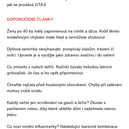
jak se prodává GTA 6
DOPORUČENÉ ČLÁNKY
Ženy po 40 by měly zapomenout na rohlík a džus. Kvůli těmto
snídaňovým chybám máte hlad a nemůžete zhubnout
Dýňová semínka nevyhazujte, prospívají vlasům, trávení či
srdci. Upravte je a využijte jako zdravou svačinu i do vaření
Co zmizelo z našich talířů: Ražniči bývalo hvězdou letních
grilovaček. Je čas si ho opět připomenout
Chraňte rajčata před houbovými chorobami. Chyby při zalévání
mohou zničit úrodu
Každý večer jen scrollování na gauči a ticho? Zkuste s
partnerem rutinu, díky které uklidíte dům i zažehnete starou
jiskru
Co nosí módní influencerky? Následující barevné kombinace