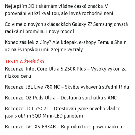
Nejlepším 3D tiskárnám vládne česká značka. V
porovnání vítězí kvalitou, ale levná rozhodně není
Co víme o nových skládačkách Galaxy Z? Samsung chystá
radikální proměnu i nový model
Konec zásilek z Číny? Ale kdepak, e-shopy Temu a Shein
už na Evropskou unii zřejmě vyzrály
TESTY A ŽEBŘÍČKY
Recenze: Intel Core Ultra 5 250K Plus – Vysoký výkon za
nízkou cenu
Recenze: JBL Live 780 NC – Skvěle vybavená střední třída
Recenze: O2 Pods Ultra – Dostupná sluchátka s ANC
Recenze: TCL 75C7L – Otestovali jsme nového vládce
jasu s obřím SQD Mini-LED panelem
Recenze: JVC XS-E934B – Reproduktor s powerbankou