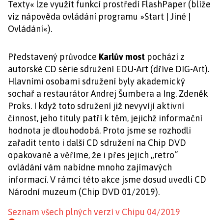
Texty« lze využít funkcí prostředí FlashPaper (blíže
viz nápověda ovládání programu »Start | Jiné |
Ovládání«).
Představený průvodce
Karlův most
pochází z
autorské CD série sdružení EDU-Art (dříve DIG-Art).
Hlavními osobami sdružení byly akademický
sochař a restaurátor Andrej Šumbera a Ing. Zdeněk
Proks. I když toto sdružení již nevyvíjí aktivní
činnost, jeho tituly patří k těm, jejichž informační
hodnota je dlouhodobá. Proto jsme se rozhodli
zařadit tento i další CD sdružení na Chip DVD
opakovaně a věříme, že i přes jejich „retro“
ovládání vám nabídne mnoho zajímavých
informací. V rámci této akce jsme dosud uvedli CD
Národní muzeum (Chip DVD 01/2019).
Seznam všech plných verzí v Chipu 04/2019