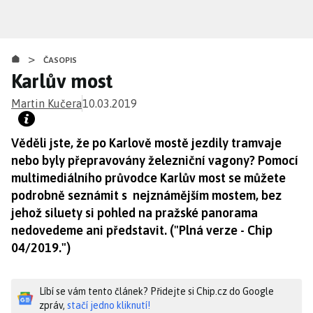
Přejít
k
hlavnímu
>
obsahu
ČASOPIS
Karlův most
Martin Kučera
10.03.2019
Věděli jste, že po Karlově mostě jezdily tramvaje
nebo byly přepravovány železniční vagony? Pomocí
multimediálního průvodce Karlův most se můžete
podrobně seznámit s nejznámějším mostem, bez
jehož siluety si pohled na pražské panorama
nedovedeme ani představit. ("Plná verze - Chip
04/2019.")
Líbí se vám tento článek? Přidejte si Chip.cz do Google
zpráv,
stačí jedno kliknutí!