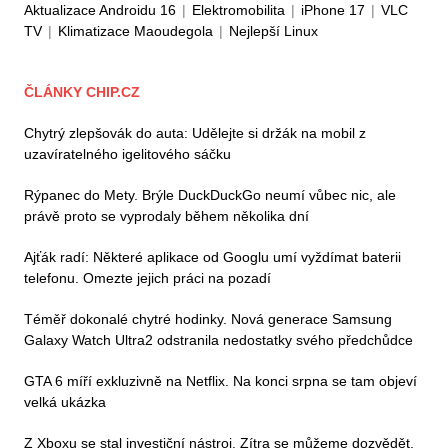
Aktualizace Androidu 16
|
Elektromobilita
|
iPhone 17
|
VLC
TV
|
Klimatizace Maoudegola
|
Nejlepší Linux
ČLÁNKY CHIP.CZ
Chytrý zlepšovák do auta: Udělejte si držák na mobil z
uzavíratelného igelitového sáčku
Rýpanec do Mety. Brýle DuckDuckGo neumí vůbec nic, ale
právě proto se vyprodaly během několika dní
Ajťák radí: Některé aplikace od Googlu umí vyždímat baterii
telefonu. Omezte jejich práci na pozadí
Téměř dokonalé chytré hodinky. Nová generace Samsung
Galaxy Watch Ultra2 odstranila nedostatky svého předchůdce
GTA 6 míří exkluzivně na Netflix. Na konci srpna se tam objeví
velká ukázka
Z Xboxu se stal investiční nástroj. Zítra se můžeme dozvědět,