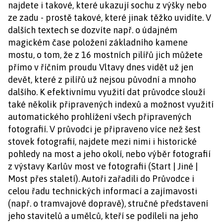
najdete i takové, které ukazují sochu z výšky nebo
ze zadu - prostě takové, které jinak těžko uvidíte. V
dalších textech se dozvíte např. o údajném
magickém čase položení základního kamene
mostu, o tom, že z 16 mostních pilířů jich můžete
přímo v říčním proudu Vltavy dnes vidět už jen
devět, které z pilířů už nejsou původní a mnoho
dalšího. K efektivnímu využití dat průvodce slouží
také několik připravených indexů a možnost využití
automatického prohlížení všech připravených
fotografií. V průvodci je připraveno více než šest
stovek fotografií, najdete mezi nimi i historické
pohledy na most a jeho okolí, nebo výběr fotografií
z výstavy Karlův most ve fotografii (Start | Jiné |
Most přes staletí). Autoři zařadili do Průvodce i
celou řadu technických informací a zajímavosti
(např. o tramvajové dopravě), stručné představení
jeho stavitelů a umělců, kteří se podíleli na jeho