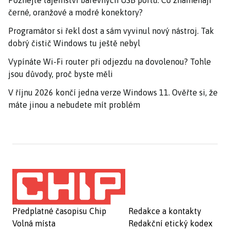
Poznejte tajemství barevných USB portů: Co znamenají
černé, oranžové a modré konektory?
Programátor si řekl dost a sám vyvinul nový nástroj. Tak
dobrý čistič Windows tu ještě nebyl
Vypínáte Wi-Fi router při odjezdu na dovolenou? Tohle
jsou důvody, proč byste měli
V říjnu 2026 končí jedna verze Windows 11. Ověřte si, že
máte jinou a nebudete mít problém
Předplatné časopisu Chip
Redakce a kontakty
Volná místa
Redakční etický kodex