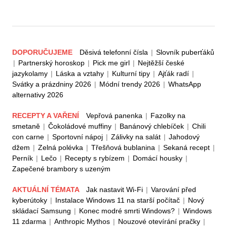
DOPORUČUJEME
Děsivá telefonní čísla
|
Slovník puberťáků
|
Partnerský horoskop
|
Pick me girl
|
Nejtěžší české
jazykolamy
|
Láska a vztahy
|
Kulturní tipy
|
Ajťák radí
|
Svátky a prázdniny 2026
|
Módní trendy 2026
|
WhatsApp
alternativy 2026
RECEPTY A VAŘENÍ
Vepřová panenka
|
Fazolky na
smetaně
|
Čokoládové muffiny
|
Banánový chlebíček
|
Chili
con carne
|
Sportovní nápoj
|
Zálivky na salát
|
Jahodový
džem
|
Zelná polévka
|
Třešňová bublanina
|
Sekaná recept
|
Perník
|
Lečo
|
Recepty s rybízem
|
Domácí housky
|
Zapečené brambory s uzeným
AKTUÁLNÍ TÉMATA
Jak nastavit Wi-Fi
|
Varování před
kyberútoky
|
Instalace Windows 11 na starší počítač
|
Nový
skládací Samsung
|
Konec modré smrti Windows?
|
Windows
11 zdarma
|
Anthropic Mythos
|
Nouzové otevírání pračky
|