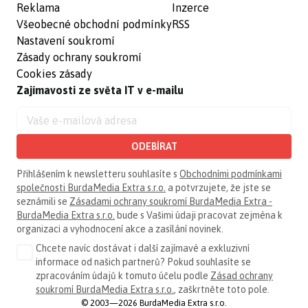
Reklama
Inzerce
Všeobecné obchodní podmínky
RSS
Nastavení soukromí
Zásady ochrany soukromí
Cookies zásady
Zajímavosti ze světa IT v e-mailu
ODEBÍRAT
Přihlášením k newsletteru souhlasíte s
Obchodními podmínkami
společnosti BurdaMedia Extra s.r.o.
a potvrzujete, že jste se
seznámili se
Zásadami ochrany soukromí BurdaMedia Extra -
BurdaMedia Extra s.r.o.
bude s Vašimi údaji pracovat zejména k
organizaci a vyhodnocení akce a zasílání novinek.
Chcete navíc dostávat i další zajímavé a exkluzivní
informace od našich partnerů? Pokud souhlasíte se
zpracováním údajů k tomuto účelu podle
Zásad ochrany
soukromí BurdaMedia Extra s.r.o.
, zaškrtněte toto pole.
© 2003—2026 BurdaMedia Extra s.r.o.