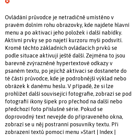
Ovládání průvodce je netradičně umístěno v
pravém dolním rohu obrazovky, kde najdete hlavní
menu a po aktivaci jeho položek i další nabídky.
Aktivní prvky se po najetí kurzoru myši podsvítí.
Kromě těchto základních ovládacích prvků se
podle situace aktivují ještě další. Zejména to jsou
barevně zvýrazněné hypertextové odkazy v
psaném textu, po jejichž aktivaci se dostanete do
té části průvodce, kde je podrobnější výklad nebo
obrázek k danému heslu. V případě, že si lze
prohlížet další související fotografie, zobrazí se pod
fotografií ikony šipek pro přechod na další nebo
předchozí foto příslušné série. Pokud se
doprovodný text nevejde do připraveného okna,
zobrazí se u něj postranní posuvníky textu. Při
zobrazení textů pomocí menu »Start | Index |