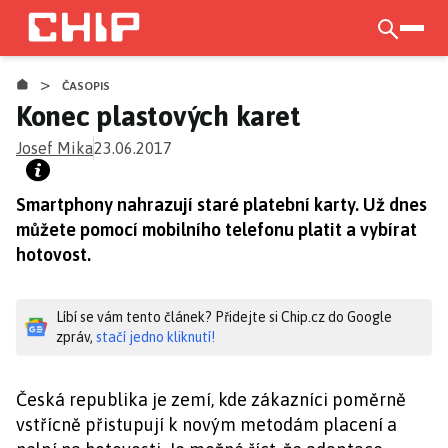
Přejít
k
otevří
hlavnímu
>
obsahu
ČASOPIS
Konec plastových karet
Josef Mika
23.06.2017
Smartphony nahrazují staré platební karty. Už dnes
můžete pomocí mobilního telefonu platit a vybírat
hotovost.
Líbí se vám tento článek? Přidejte si Chip.cz do Google
zpráv,
stačí jedno kliknutí!
Česká republika je zemí, kde zákazníci poměrně
vstřícně přistupují k novým metodám placení a