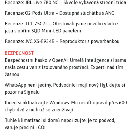
Recenze: JBL Live 780 NC – Skvěle vybavená střední třída
Recenze: O2 Pods Ultra – Dostupná sluchátka s ANC
Recenze: TCL 75C7L – Otestovali jsme nového vládce
jasu s obřím SQD Mini-LED panelem
Recenze: JVC XS-E934B – Reproduktor s powerbankou
BEZPEČNOST
Bezpečnostní fiasko v OpenAI: Umělá inteligence si sama
našla cestu ven z izolovaného prostředí. Experti nad tím
žasnou
WhatsApp není jediný. Podvodníci mají nový fígl, dejte si
pozor na Signalu
Ihned si aktualizujte Windows. Microsoft opravil přes 600
chyb, dvě z nich už se zneužívají
Tuhle klimatizaci si domů nepořizujte: je to podvod,
varuje před ní i ČOI