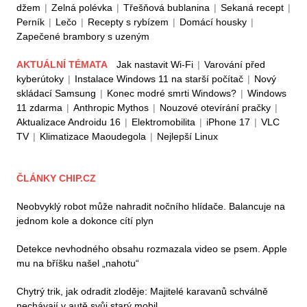
džem
|
Zelná polévka
|
Třešňová bublanina
|
Sekaná recept
|
Perník
|
Lečo
|
Recepty s rybízem
|
Domácí housky
|
Zapečené brambory s uzeným
AKTUÁLNÍ TÉMATA
Jak nastavit Wi-Fi
|
Varování před
kyberútoky
|
Instalace Windows 11 na starší počítač
|
Nový
skládací Samsung
|
Konec modré smrti Windows?
|
Windows
11 zdarma
|
Anthropic Mythos
|
Nouzové otevírání pračky
|
Aktualizace Androidu 16
|
Elektromobilita
|
iPhone 17
|
VLC
TV
|
Klimatizace Maoudegola
|
Nejlepší Linux
ČLÁNKY CHIP.CZ
Neobvyklý robot může nahradit nočního hlídače. Balancuje na
jednom kole a dokonce cítí plyn
Detekce nevhodného obsahu rozmazala video se psem. Apple
mu na bříšku našel „nahotu“
Chytrý trik, jak odradit zloděje: Majitelé karavanů schválně
nechávají v autě svůj starý mobil