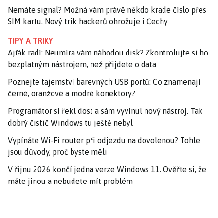
Nemáte signál? Možná vám právě někdo krade číslo přes
SIM kartu. Nový trik hackerů ohrožuje i Čechy
TIPY A TRIKY
Ajťák radí: Neumírá vám náhodou disk? Zkontrolujte si ho
bezplatným nástrojem, než přijdete o data
Poznejte tajemství barevných USB portů: Co znamenají
černé, oranžové a modré konektory?
Programátor si řekl dost a sám vyvinul nový nástroj. Tak
dobrý čistič Windows tu ještě nebyl
Vypínáte Wi-Fi router při odjezdu na dovolenou? Tohle
jsou důvody, proč byste měli
V říjnu 2026 končí jedna verze Windows 11. Ověřte si, že
máte jinou a nebudete mít problém