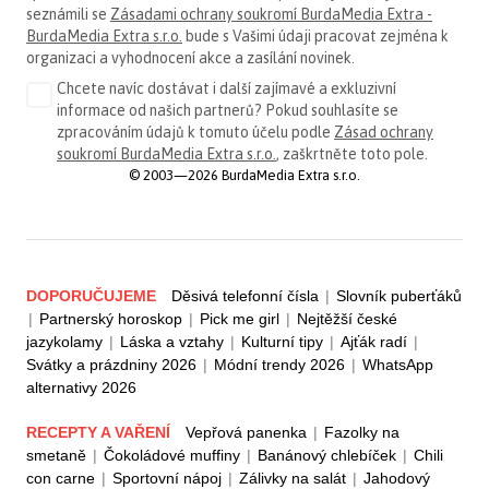
seznámili se
Zásadami ochrany soukromí BurdaMedia Extra -
BurdaMedia Extra s.r.o.
bude s Vašimi údaji pracovat zejména k
organizaci a vyhodnocení akce a zasílání novinek.
Chcete navíc dostávat i další zajímavé a exkluzivní
informace od našich partnerů? Pokud souhlasíte se
zpracováním údajů k tomuto účelu podle
Zásad ochrany
soukromí BurdaMedia Extra s.r.o.
, zaškrtněte toto pole.
© 2003—2026 BurdaMedia Extra s.r.o.
DOPORUČUJEME
Děsivá telefonní čísla
|
Slovník puberťáků
|
Partnerský horoskop
|
Pick me girl
|
Nejtěžší české
jazykolamy
|
Láska a vztahy
|
Kulturní tipy
|
Ajťák radí
|
Svátky a prázdniny 2026
|
Módní trendy 2026
|
WhatsApp
alternativy 2026
RECEPTY A VAŘENÍ
Vepřová panenka
|
Fazolky na
smetaně
|
Čokoládové muffiny
|
Banánový chlebíček
|
Chili
con carne
|
Sportovní nápoj
|
Zálivky na salát
|
Jahodový