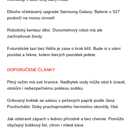
Dlouho očekávaný upgrade Samsung Galaxy: Baterie u S27
poskočí na novou úroveň
Robotický kentaur děsí. Dvoumetrový robot má ale
zachraňovat životy
Futuristické taxi bez řidiče je zase o krok blíž. Bude si s vámi
povídat a řekne, kolem kterých památek jedete
DOPORUČENÉ ČLÁNKY
Pitný režim má své hranice. Nadbytek vody může vést k únavě,
otokům i nebezpečnému poklesu sodíku
Grilovaný květák se salsou z pečených paprik podle Jana
Punčocháře: Doby prachsprostého hermelínu skončily, říká
Jak odstranit zápach v lednici přírodně a bez chemie: Pomůže
obyčejný bobkový list, citron i mletá káva