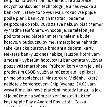
nelpí na hotovosti. Je možné říct, že adaptace
nových bankovních technologií je u nás vysoká a
bankovní ústavy toho využívají. Pokud vše půjde
podle plánů bankovních institucí, budeme
nejpozději do roku 2020 za své nákupy platit téměř
výhradně telefonem. Výhodou je, že telefon jen
podržíte před platebním terminálem a bude
hotovo. V budoucnu by měl smartphone nahradit
také klasické plastové kreditní a debetní karty.
Některé banky už dnes nabízejí službu, která vám
umožní k výběrům hotovosti u bankomatu využívat
pouze váš smartphone. Průkopníkem v tom je u nás
především ČSOB, využívat můžete ale i aplikaci
přímo od společnosti Mastercard. V článku, který
najdete v červencovém Chip (vychází 30.6.) vám
vysvětlíme, jak nové platební metody fungují a jak
si je můžete na svém zařízení nastavit už teď – i
když Apple Pay a Android Pay ještě v Česku