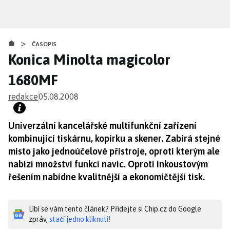
Přejít
k
hlavnímu
>
obsahu
ČASOPIS
Konica Minolta magicolor
1680MF
redakce
05.08.2008
Univerzální kancelářské multifunkční zařízení
kombinující tiskárnu, kopírku a skener. Zabírá stejné
místo jako jednoúčelové přístroje, oproti kterým ale
nabízí množství funkcí navíc. Oproti inkoustovým
řešením nabídne kvalitnější a ekonomičtější tisk.
Líbí se vám tento článek? Přidejte si Chip.cz do Google
zpráv,
stačí jedno kliknutí!