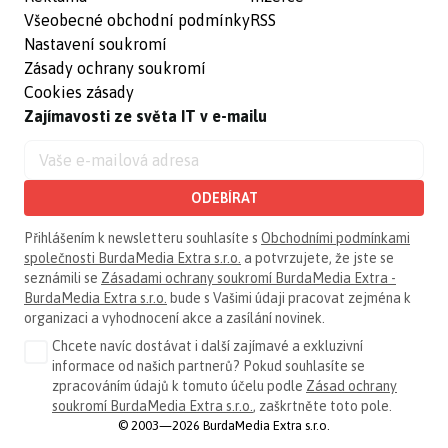
Všeobecné obchodní podmínky
RSS
Nastavení soukromí
Zásady ochrany soukromí
Cookies zásady
Zajímavosti ze světa IT v e-mailu
ODEBÍRAT
Přihlášením k newsletteru souhlasíte s
Obchodními podmínkami
společnosti BurdaMedia Extra s.r.o.
a potvrzujete, že jste se
seznámili se
Zásadami ochrany soukromí BurdaMedia Extra -
BurdaMedia Extra s.r.o.
bude s Vašimi údaji pracovat zejména k
organizaci a vyhodnocení akce a zasílání novinek.
Chcete navíc dostávat i další zajímavé a exkluzivní
informace od našich partnerů? Pokud souhlasíte se
zpracováním údajů k tomuto účelu podle
Zásad ochrany
soukromí BurdaMedia Extra s.r.o.
, zaškrtněte toto pole.
© 2003—2026 BurdaMedia Extra s.r.o.