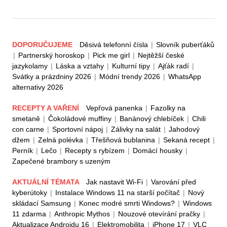
DOPORUČUJEME
Děsivá telefonní čísla
|
Slovník puberťáků
|
Partnerský horoskop
|
Pick me girl
|
Nejtěžší české
jazykolamy
|
Láska a vztahy
|
Kulturní tipy
|
Ajťák radí
|
Svátky a prázdniny 2026
|
Módní trendy 2026
|
WhatsApp
alternativy 2026
RECEPTY A VAŘENÍ
Vepřová panenka
|
Fazolky na
smetaně
|
Čokoládové muffiny
|
Banánový chlebíček
|
Chili
con carne
|
Sportovní nápoj
|
Zálivky na salát
|
Jahodový
džem
|
Zelná polévka
|
Třešňová bublanina
|
Sekaná recept
|
Perník
|
Lečo
|
Recepty s rybízem
|
Domácí housky
|
Zapečené brambory s uzeným
AKTUÁLNÍ TÉMATA
Jak nastavit Wi-Fi
|
Varování před
kyberútoky
|
Instalace Windows 11 na starší počítač
|
Nový
skládací Samsung
|
Konec modré smrti Windows?
|
Windows
11 zdarma
|
Anthropic Mythos
|
Nouzové otevírání pračky
|
Aktualizace Androidu 16
|
Elektromobilita
|
iPhone 17
|
VLC