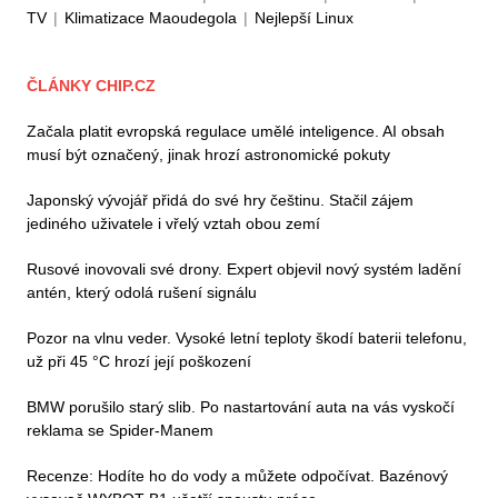
TV
|
Klimatizace Maoudegola
|
Nejlepší Linux
ČLÁNKY CHIP.CZ
Začala platit evropská regulace umělé inteligence. AI obsah
musí být označený, jinak hrozí astronomické pokuty
Japonský vývojář přidá do své hry češtinu. Stačil zájem
jediného uživatele i vřelý vztah obou zemí
Rusové inovovali své drony. Expert objevil nový systém ladění
antén, který odolá rušení signálu
Pozor na vlnu veder. Vysoké letní teploty škodí baterii telefonu,
už při 45 °C hrozí její poškození
BMW porušilo starý slib. Po nastartování auta na vás vyskočí
reklama se Spider-Manem
Recenze: Hodíte ho do vody a můžete odpočívat. Bazénový