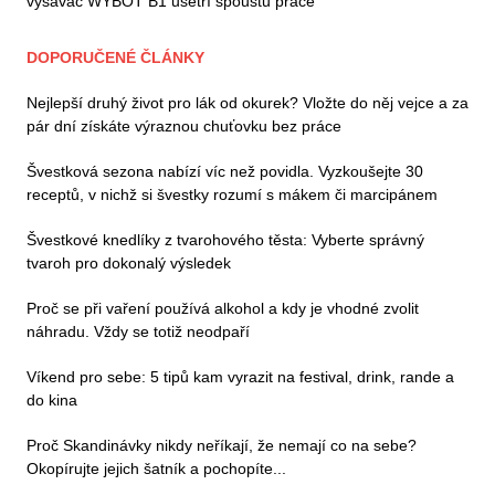
vysavač WYBOT B1 ušetří spoustu práce
DOPORUČENÉ ČLÁNKY
Nejlepší druhý život pro lák od okurek? Vložte do něj vejce a za
pár dní získáte výraznou chuťovku bez práce
Švestková sezona nabízí víc než povidla. Vyzkoušejte 30
receptů, v nichž si švestky rozumí s mákem či marcipánem
Švestkové knedlíky z tvarohového těsta: Vyberte správný
tvaroh pro dokonalý výsledek
Proč se při vaření používá alkohol a kdy je vhodné zvolit
náhradu. Vždy se totiž neodpaří
Víkend pro sebe: 5 tipů kam vyrazit na festival, drink, rande a
do kina
Proč Skandinávky nikdy neříkají, že nemají co na sebe?
Okopírujte jejich šatník a pochopíte...