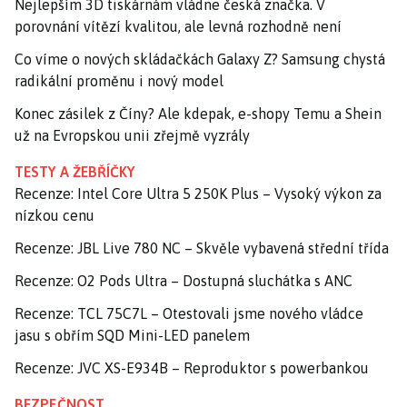
Nejlepším 3D tiskárnám vládne česká značka. V
porovnání vítězí kvalitou, ale levná rozhodně není
Co víme o nových skládačkách Galaxy Z? Samsung chystá
radikální proměnu i nový model
Konec zásilek z Číny? Ale kdepak, e-shopy Temu a Shein
už na Evropskou unii zřejmě vyzrály
TESTY A ŽEBŘÍČKY
Recenze: Intel Core Ultra 5 250K Plus – Vysoký výkon za
nízkou cenu
Recenze: JBL Live 780 NC – Skvěle vybavená střední třída
Recenze: O2 Pods Ultra – Dostupná sluchátka s ANC
Recenze: TCL 75C7L – Otestovali jsme nového vládce
jasu s obřím SQD Mini-LED panelem
Recenze: JVC XS-E934B – Reproduktor s powerbankou
BEZPEČNOST