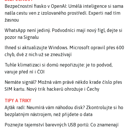
Bezpečnostní fiasko v OpenAI: Umělá inteligence si sama
našla cestu ven z izolovaného prostředí. Experti nad tím
žasnou
WhatsApp není jediný. Podvodníci mají nový fígl, dejte si
pozor na Signalu
Ihned si aktualizujte Windows. Microsoft opravil přes 600
chyb, dvě z nich už se zneužívají
Tuhle klimatizaci si domů nepořizujte: je to podvod,
varuje před ní i ČOI
Nemáte signál? Možná vám právě někdo krade číslo přes
SIM kartu. Nový trik hackerů ohrožuje i Čechy
TIPY A TRIKY
Ajťák radí: Neumírá vám náhodou disk? Zkontrolujte si ho
bezplatným nástrojem, než přijdete o data
Poznejte tajemství barevných USB portů: Co znamenají