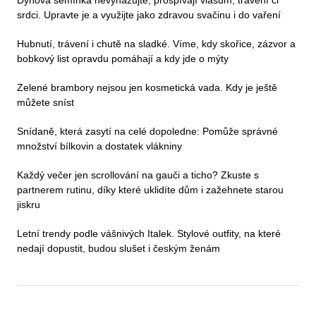
Dýňová semínka nevyhazujte, prospívají vlasům, trávení či
srdci. Upravte je a využijte jako zdravou svačinu i do vaření
Hubnutí, trávení i chutě na sladké. Víme, kdy skořice, zázvor a
bobkový list opravdu pomáhají a kdy jde o mýty
Zelené brambory nejsou jen kosmetická vada. Kdy je ještě
můžete sníst
Snídaně, která zasytí na celé dopoledne: Pomůže správné
množství bílkovin a dostatek vlákniny
Každý večer jen scrollování na gauči a ticho? Zkuste s
partnerem rutinu, díky které uklidíte dům i zažehnete starou
jiskru
Letní trendy podle vášnivých Italek. Stylové outfity, na které
nedají dopustit, budou slušet i českým ženám