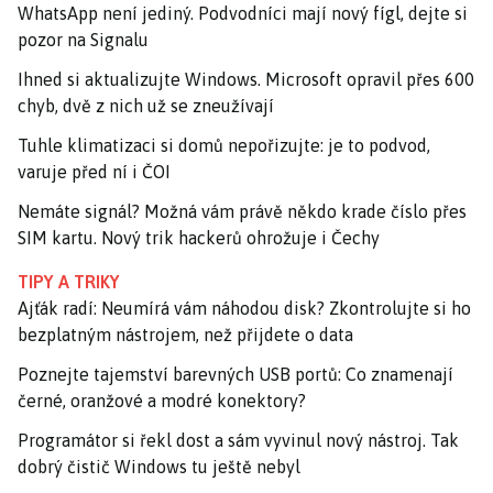
WhatsApp není jediný. Podvodníci mají nový fígl, dejte si
pozor na Signalu
Ihned si aktualizujte Windows. Microsoft opravil přes 600
chyb, dvě z nich už se zneužívají
Tuhle klimatizaci si domů nepořizujte: je to podvod,
varuje před ní i ČOI
Nemáte signál? Možná vám právě někdo krade číslo přes
SIM kartu. Nový trik hackerů ohrožuje i Čechy
TIPY A TRIKY
Ajťák radí: Neumírá vám náhodou disk? Zkontrolujte si ho
bezplatným nástrojem, než přijdete o data
Poznejte tajemství barevných USB portů: Co znamenají
černé, oranžové a modré konektory?
Programátor si řekl dost a sám vyvinul nový nástroj. Tak
dobrý čistič Windows tu ještě nebyl