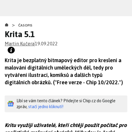
Přejít
k
hlavnímu
>
obsahu
ČASOPIS
Krita 5.1
Martin Kučera
19.09.2022
Krita je bezplatný bitmapový editor pro kreslení a
malování digitálních uměleckých děl, tedy pro
vytváření ilustrací, komiksů a dalších typů
digitálních obrázků. ("Free verze - Chip 10/2022.")
Líbí se vám tento článek? Přidejte si Chip.cz do Google
zpráv,
stačí jedno kliknutí!
Kritu využijí uživatelé, kteří chtějí použít počítač pro