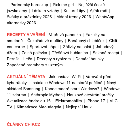
|
Partnerský horoskop
|
Pick me girl
|
Nejtěžší české
jazykolamy
|
Láska a vztahy
|
Kulturní tipy
|
Ajťák radí
|
Svátky a prázdniny 2026
|
Módní trendy 2026
|
WhatsApp
alternativy 2026
RECEPTY A VAŘENÍ
Vepřová panenka
|
Fazolky na
smetaně
|
Čokoládové muffiny
|
Banánový chlebíček
|
Chili
con carne
|
Sportovní nápoj
|
Zálivky na salát
|
Jahodový
džem
|
Zelná polévka
|
Třešňová bublanina
|
Sekaná recept
|
Perník
|
Lečo
|
Recepty s rybízem
|
Domácí housky
|
Zapečené brambory s uzeným
AKTUÁLNÍ TÉMATA
Jak nastavit Wi-Fi
|
Varování před
kyberútoky
|
Instalace Windows 11 na starší počítač
|
Nový
skládací Samsung
|
Konec modré smrti Windows?
|
Windows
11 zdarma
|
Anthropic Mythos
|
Nouzové otevírání pračky
|
Aktualizace Androidu 16
|
Elektromobilita
|
iPhone 17
|
VLC
TV
|
Klimatizace Maoudegola
|
Nejlepší Linux
ČLÁNKY CHIP.CZ