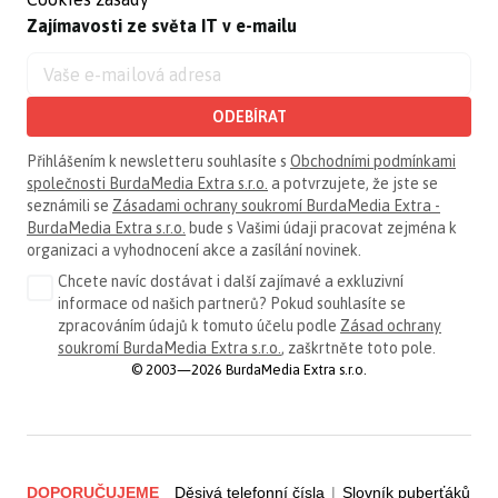
Zajímavosti ze světa IT v e-mailu
ODEBÍRAT
Přihlášením k newsletteru souhlasíte s
Obchodními podmínkami
společnosti BurdaMedia Extra s.r.o.
a potvrzujete, že jste se
seznámili se
Zásadami ochrany soukromí BurdaMedia Extra -
BurdaMedia Extra s.r.o.
bude s Vašimi údaji pracovat zejména k
organizaci a vyhodnocení akce a zasílání novinek.
Chcete navíc dostávat i další zajímavé a exkluzivní
informace od našich partnerů? Pokud souhlasíte se
zpracováním údajů k tomuto účelu podle
Zásad ochrany
soukromí BurdaMedia Extra s.r.o.
, zaškrtněte toto pole.
© 2003—2026 BurdaMedia Extra s.r.o.
DOPORUČUJEME
Děsivá telefonní čísla
|
Slovník puberťáků