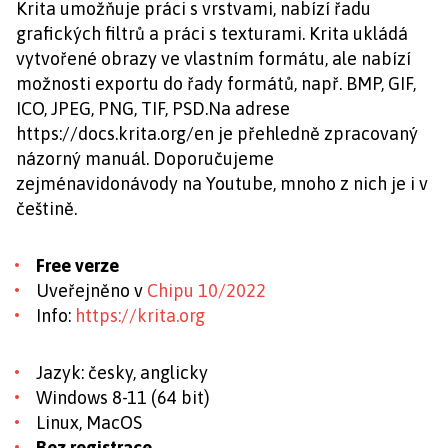
Krita umožňuje práci s vrstvami, nabízí řadu
grafických filtrů a práci s texturami. Krita ukládá
vytvořené obrazy ve vlastním formátu, ale nabízí
možnosti exportu do řady formátů, např. BMP, GIF,
ICO, JPEG, PNG, TIF, PSD.Na adrese
https://docs.krita.org/en je přehledně zpracovaný
názorný manuál. Doporučujeme
zejménavidonávody na Youtube, mnoho z nich je i v
češtině.
Free verze
Uveřejněno v
Chipu 10/2022
Info:
https://krita.org
Jazyk: česky, anglicky
Windows 8-11 (64 bit)
Linux, MacOS
Bez registrace