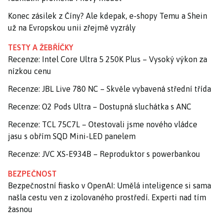
Konec zásilek z Číny? Ale kdepak, e-shopy Temu a Shein
už na Evropskou unii zřejmě vyzrály
TESTY A ŽEBŘÍČKY
Recenze: Intel Core Ultra 5 250K Plus – Vysoký výkon za
nízkou cenu
Recenze: JBL Live 780 NC – Skvěle vybavená střední třída
Recenze: O2 Pods Ultra – Dostupná sluchátka s ANC
Recenze: TCL 75C7L – Otestovali jsme nového vládce
jasu s obřím SQD Mini-LED panelem
Recenze: JVC XS-E934B – Reproduktor s powerbankou
BEZPEČNOST
Bezpečnostní fiasko v OpenAI: Umělá inteligence si sama
našla cestu ven z izolovaného prostředí. Experti nad tím
žasnou