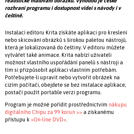
realistické malování obrázků. Výhodou je české
rozhraní programu i dostupnost videí s návody i v
češtině.
Instalací editoru Krita získáte aplikaci pro kreslení
nebo skicování obrázků s širokou paletou nástrojů,
která je lokalizovaná do češtiny. V editoru můžete
vytvářet také animace. Krita nabízí uživateli
možnost vlastního uspořádání panelů s nástroji a
tím si přizpůsobit aplikaci vlastním potřebám.
Potřebujete-li upravit nebo vytvořit obrázek na
cizím počítači, obejdete se bez instalace aplikace,
postačí použít portable verzi programu.
Program je možné pořídit prostřednictvím
nákupu
digitálního Chipu za 99 korun >>
a získanému
přístupu k
»On-line DVD«
.