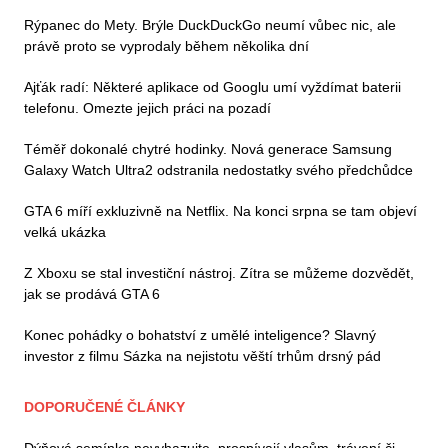
Rýpanec do Mety. Brýle DuckDuckGo neumí vůbec nic, ale
právě proto se vyprodaly během několika dní
Ajťák radí: Některé aplikace od Googlu umí vyždímat baterii
telefonu. Omezte jejich práci na pozadí
Téměř dokonalé chytré hodinky. Nová generace Samsung
Galaxy Watch Ultra2 odstranila nedostatky svého předchůdce
GTA 6 míří exkluzivně na Netflix. Na konci srpna se tam objeví
velká ukázka
Z Xboxu se stal investiční nástroj. Zítra se můžeme dozvědět,
jak se prodává GTA 6
Konec pohádky o bohatství z umělé inteligence? Slavný
investor z filmu Sázka na nejistotu věští trhům drsný pád
DOPORUČENÉ ČLÁNKY