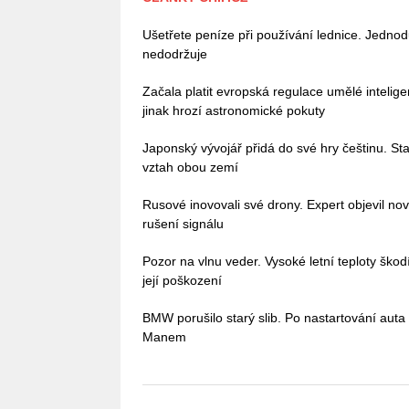
Ušetřete peníze při používání lednice. Jedno
nedodržuje
Začala platit evropská regulace umělé intelig
jinak hrozí astronomické pokuty
Japonský vývojář přidá do své hry češtinu. Stač
vztah obou zemí
Rusové inovovali své drony. Expert objevil no
rušení signálu
Pozor na vlnu veder. Vysoké letní teploty škodí 
její poškození
BMW porušilo starý slib. Po nastartování auta
Manem