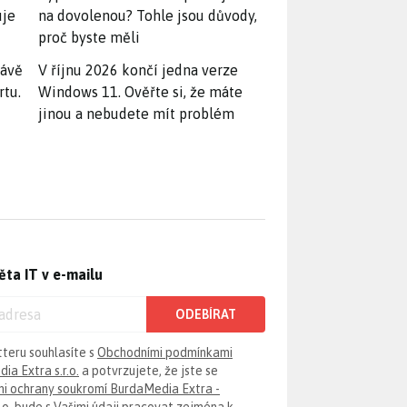
uje
na dovolenou? Tohle jsou důvody,
proč byste měli
rávě
V říjnu 2026 končí jedna verze
rtu.
Windows 11. Ověřte si, že máte
jinou a nebudete mít problém
ěta IT v e-mailu
ODEBÍRAT
tteru souhlasíte s
Obchodními podmínkami
ia Extra s.r.o.
a potvrzujete, že jste se
i ochrany soukromí BurdaMedia Extra -
.o.
bude s Vašimi údaji pracovat zejména k