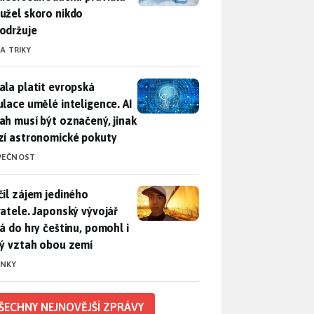
užel skoro nikdo
održuje
 A TRIKY
ala platit evropská regulace umělé inteligence. AI obsah musí
ala platit evropská
ulace umělé inteligence. AI
ah musí být označený, jinak
zí astronomické pokuty
PEČNOST
il zájem jediného uživatele. Japonský vývojář přidá do hry češ
čil zájem jediného
vatele. Japonský vývojář
dá do hry češtinu, pomohl i
lý vztah obou zemí
INKY
ŠECHNY NEJNOVĚJŠÍ ZPRÁVY