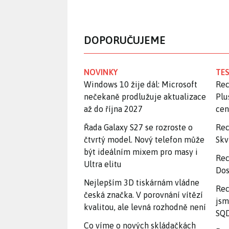
DOPORUČUJEME
NOVINKY
TES
Windows 10 žije dál: Microsoft
Rec
nečekaně prodlužuje aktualizace
Plu
až do října 2027
ce
Řada Galaxy S27 se rozroste o
Rec
čtvrtý model. Nový telefon může
Skv
být ideálním mixem pro masy i
Rec
Ultra elitu
Dos
Nejlepším 3D tiskárnám vládne
Rec
česká značka. V porovnání vítězí
jsm
kvalitou, ale levná rozhodně není
SQD
Co víme o nových skládačkách