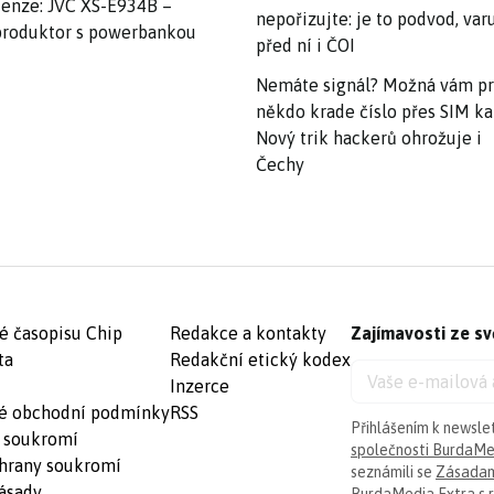
enze: JVC XS-E934B –
nepořizujte: je to podvod, var
roduktor s powerbankou
před ní i ČOI
Nemáte signál? Možná vám p
někdo krade číslo přes SIM ka
Nový trik hackerů ohrožuje i
Čechy
é časopisu Chip
Redakce a kontakty
Zajímavosti ze sv
ta
Redakční etický kodex
Inzerce
é obchodní podmínky
RSS
Přihlášením k newsle
 soukromí
společnosti BurdaMed
hrany soukromí
seznámili se
Zásadam
ásady
BurdaMedia Extra s.r