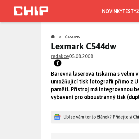
Přejít
k
NOVINKY
TESTY
Ž
hlavnímu
obsahu
>
ČASOPIS
Lexmark C544dw
redakce
05.08.2008
Barevná laserová tiskárna s velmi v
umožňující tisk fotografií přímo z 
paměti. Přístroj má integrovanou b
vybavení pro oboustranný tisk (dupl
Líbí se vám tento článek? Přidejte si C