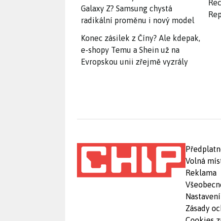
Rec
Galaxy Z? Samsung chystá
Rep
radikální proměnu i nový model
Konec zásilek z Číny? Ale kdepak,
e-shopy Temu a Shein už na
Evropskou unii zřejmě vyzrály
Předplatn
Volná mís
Reklama
Všeobecn
Nastavení
Zásady oc
Cookies z