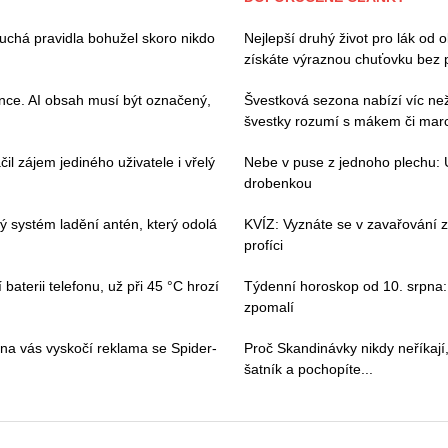
duchá pravidla bohužel skoro nikdo
Nejlepší druhý život pro lák od 
získáte výraznou chuťovku bez 
ence. AI obsah musí být označený,
Švestková sezona nabízí víc než 
švestky rozumí s mákem či ma
il zájem jediného uživatele i vřelý
Nebe v puse z jednoho plechu: 
drobenkou
vý systém ladění antén, který odolá
KVÍZ: Vyznáte se v zavařování ze
profíci
baterii telefonu, už při 45 °C hrozí
Týdenní horoskop od 10. srpna: 
zpomalí
 na vás vyskočí reklama se Spider-
Proč Skandinávky nikdy neříkají,
šatník a pochopíte...