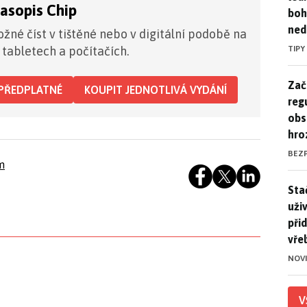
časopis Chip
boh
ned
žné číst v tištěné nebo v digitální podobě na
TIPY
 tabletech a počítačích.
Zač
Zač
PŘEDPLATNÉ
KOUPIT JEDNOTLIVÁ VYDÁNÍ
reg
obs
hro
BEZ
m
Stač
Sta
uži
při
vře
NOV
V