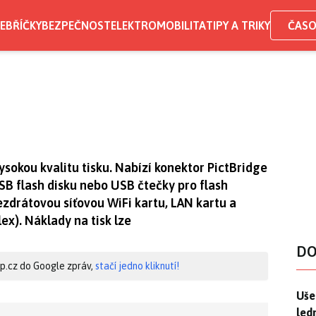
EBŘÍČKY
BEZPEČNOST
ELEKTROMOBILITA
TIPY A TRIKY
ČASO
ysokou kvalitu tisku. Nabízí konektor PictBridge
USB flash disku nebo USB čtečky pro flash
ezdrátovou síťovou WiFi kartu, LAN kartu a
ex). Náklady na tisk lze
DO
hip.cz do Google zpráv,
stačí jedno kliknutí!
Uše
Uše
led