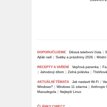
DOPORUČUJEME
Děsivá telefonní čísla
|
S
Ajťák radí
|
Svátky a prázdniny 2026
|
Módní 
RECEPTY A VAŘENÍ
Vepřová panenka
|
Fa
|
Jahodový džem
|
Zelná polévka
|
Třešňová
AKTUÁLNÍ TÉMATA
Jak nastavit Wi-Fi
|
Va
Windows?
|
Windows 11 zdarma
|
Anthropic
Maoudegola
|
Nejlepší Linux
ČLÁNKY CHIP.CZ