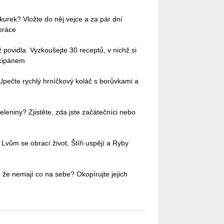
okurek? Vložte do něj vejce a za pár dní
práce
povidla. Vyzkoušejte 30 receptů, v nichž si
rcipánem
Upečte rychlý hrníčkový koláč s borůvkami a
leniny? Zjistěte, zda jste začátečníci nebo
Lvům se obrací život, Štíři uspějí a Ryby
 že nemají co na sebe? Okopírujte jejich