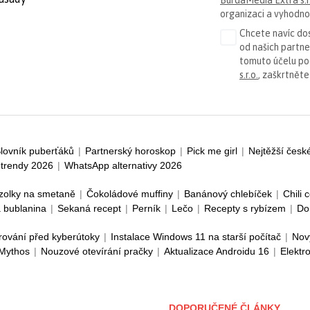
organizaci a vyhodnoc
Chcete navíc dos
od našich partn
tomuto účelu p
s.r.o.
, zaškrtněte
lovník puberťáků
|
Partnerský horoskop
|
Pick me girl
|
Nejtěžší česk
trendy 2026
|
WhatsApp alternativy 2026
zolky na smetaně
|
Čokoládové muffiny
|
Banánový chlebíček
|
Chili 
 bublanina
|
Sekaná recept
|
Perník
|
Lečo
|
Recepty s rybízem
|
Do
rování před kyberútoky
|
Instalace Windows 11 na starší počítač
|
Nov
 Mythos
|
Nouzové otevírání pračky
|
Aktualizace Androidu 16
|
Elektr
DOPORUČENÉ ČLÁNKY