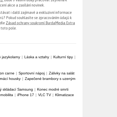
ení akce a zasílání novinek.
távat i další zajímavé a exkluzivní informace
erů? Pokud souhlasíte se zpracováním údajů k
odle
Zásad ochrany soukromí BurdaMedia Extra
 toto pole.
é jazykolamy
|
Láska a vztahy
|
Kulturní tipy
|
con carne
|
Sportovní nápoj
|
Zálivky na salát
mácí housky
|
Zapečené brambory s uzeným
ý skládací Samsung
|
Konec modré smrti
omobilita
|
iPhone 17
|
VLC TV
|
Klimatizace