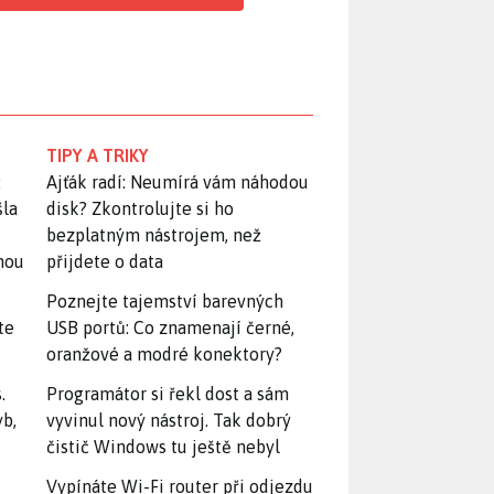
TIPY A TRIKY
:
Ajťák radí: Neumírá vám náhodou
šla
disk? Zkontrolujte si ho
bezplatným nástrojem, než
snou
přijdete o data
Poznejte tajemství barevných
te
USB portů: Co znamenají černé,
oranžové a modré konektory?
.
Programátor si řekl dost a sám
yb,
vyvinul nový nástroj. Tak dobrý
čistič Windows tu ještě nebyl
Vypínáte Wi-Fi router při odjezdu