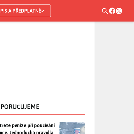
PIS A PŘEDPLATNÉ
PORUČUJEME
třete peníze při používání lednice. Jednoduchá pravidla bohuž
třete peníze při používání
nice. Jednoduchá pravidla