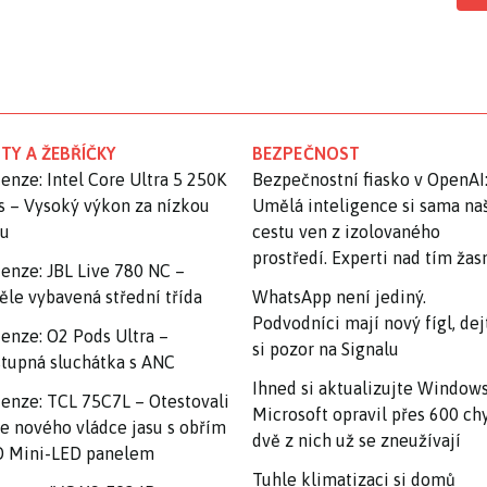
TY A ŽEBŘÍČKY
BEZPEČNOST
enze: Intel Core Ultra 5 250K
Bezpečnostní fiasko v OpenAI
s – Vysoký výkon za nízkou
Umělá inteligence si sama na
nu
cestu ven z izolovaného
prostředí. Experti nad tím ža
enze: JBL Live 780 NC –
ěle vybavená střední třída
WhatsApp není jediný.
Podvodníci mají nový fígl, dej
enze: O2 Pods Ultra –
si pozor na Signalu
tupná sluchátka s ANC
Ihned si aktualizujte Windows
enze: TCL 75C7L – Otestovali
Microsoft opravil přes 600 ch
e nového vládce jasu s obřím
dvě z nich už se zneužívají
 Mini-LED panelem
Tuhle klimatizaci si domů