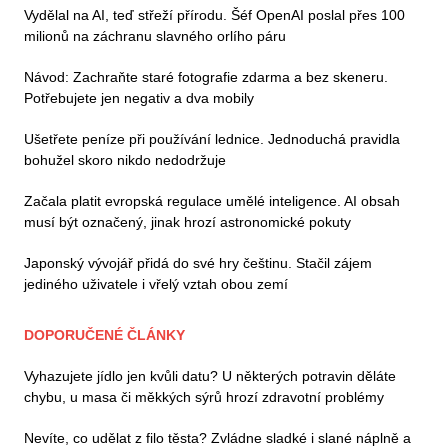
Vydělal na AI, teď střeží přírodu. Šéf OpenAI poslal přes 100
milionů na záchranu slavného orlího páru
Návod: Zachraňte staré fotografie zdarma a bez skeneru.
Potřebujete jen negativ a dva mobily
Ušetřete peníze při používání lednice. Jednoduchá pravidla
bohužel skoro nikdo nedodržuje
Začala platit evropská regulace umělé inteligence. AI obsah
musí být označený, jinak hrozí astronomické pokuty
Japonský vývojář přidá do své hry češtinu. Stačil zájem
jediného uživatele i vřelý vztah obou zemí
DOPORUČENÉ ČLÁNKY
Vyhazujete jídlo jen kvůli datu? U některých potravin děláte
chybu, u masa či měkkých sýrů hrozí zdravotní problémy
Nevíte, co udělat z filo těsta? Zvládne sladké i slané náplně a