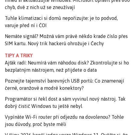
Ihned si aktualizujte Windows. Microsoft opravil přes 600
chyb, dvě z nich už se zneužívají
Tuhle klimatizaci si domů nepořizujte: je to podvod,
varuje před ní i ČOI
Nemáte signál? Možná vám právě někdo krade číslo přes
SIM kartu. Nový trik hackerů ohrožuje i Čechy
TIPY A TRIKY
Ajťák radí: Neumírá vám náhodou disk? Zkontrolujte si ho
bezplatným nástrojem, než přijdete o data
Poznejte tajemství barevných USB portů: Co znamenají
černé, oranžové a modré konektory?
Programátor si řekl dost a sám vyvinul nový nástroj. Tak
dobrý čistič Windows tu ještě nebyl
Vypínáte Wi-Fi router při odjezdu na dovolenou? Tohle
jsou důvody, proč byste měli