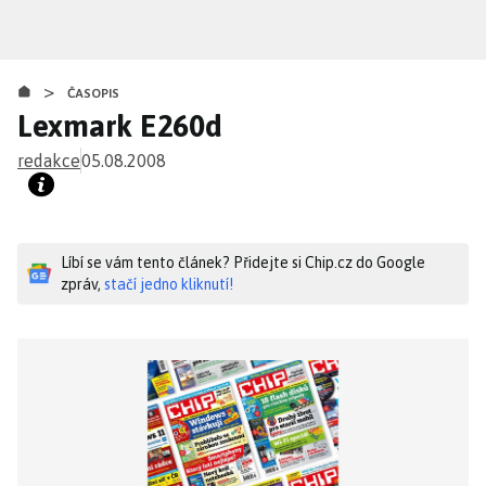
Přejít
k
hlavnímu
>
obsahu
ČASOPIS
Lexmark E260d
redakce
05.08.2008
Líbí se vám tento článek? Přidejte si Chip.cz do Google
zpráv,
stačí jedno kliknutí!