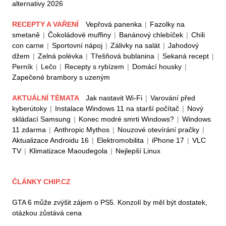
alternativy 2026
RECEPTY A VAŘENÍ
Vepřová panenka
|
Fazolky na
smetaně
|
Čokoládové muffiny
|
Banánový chlebíček
|
Chili
con carne
|
Sportovní nápoj
|
Zálivky na salát
|
Jahodový
džem
|
Zelná polévka
|
Třešňová bublanina
|
Sekaná recept
|
Perník
|
Lečo
|
Recepty s rybízem
|
Domácí housky
|
Zapečené brambory s uzeným
AKTUÁLNÍ TÉMATA
Jak nastavit Wi-Fi
|
Varování před
kyberútoky
|
Instalace Windows 11 na starší počítač
|
Nový
skládací Samsung
|
Konec modré smrti Windows?
|
Windows
11 zdarma
|
Anthropic Mythos
|
Nouzové otevírání pračky
|
Aktualizace Androidu 16
|
Elektromobilita
|
iPhone 17
|
VLC
TV
|
Klimatizace Maoudegola
|
Nejlepší Linux
ČLÁNKY CHIP.CZ
GTA 6 může zvýšit zájem o PS5. Konzolí by měl být dostatek,
otázkou zůstává cena