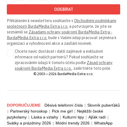
ODEBÍRAT
Přihlášením k newsletteru souhlasíte s
Obchodními podmínkami
společnosti BurdaMedia Extra s.r.o.
a potvrzujete, že jste se
seznámili se
Zásadami ochrany soukromí BurdaMedia Extra -
BurdaMedia Extra s.r.o.
bude s Vašimi údaji pracovat zejména k
organizaci a vyhodnocení akce a zasílání novinek.
Chcete navíc dostávat i další zajímavé a exkluzivní
informace od našich partnerů? Pokud souhlasíte se
zpracováním údajů k tomuto účelu podle
Zásad ochrany
soukromí BurdaMedia Extra s.r.o.
, zaškrtněte toto pole.
© 2003—2026 BurdaMedia Extra s.r.o.
DOPORUČUJEME
Děsivá telefonní čísla
|
Slovník puberťáků
|
Partnerský horoskop
|
Pick me girl
|
Nejtěžší české
jazykolamy
|
Láska a vztahy
|
Kulturní tipy
|
Ajťák radí
|
Svátky a prázdniny 2026
|
Módní trendy 2026
|
WhatsApp