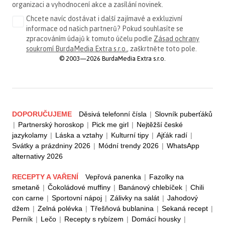
organizaci a vyhodnocení akce a zasílání novinek.
Chcete navíc dostávat i další zajímavé a exkluzivní
informace od našich partnerů? Pokud souhlasíte se
zpracováním údajů k tomuto účelu podle
Zásad ochrany
soukromí BurdaMedia Extra s.r.o.
, zaškrtněte toto pole.
© 2003—2026 BurdaMedia Extra s.r.o.
DOPORUČUJEME
Děsivá telefonní čísla
|
Slovník puberťáků
|
Partnerský horoskop
|
Pick me girl
|
Nejtěžší české
jazykolamy
|
Láska a vztahy
|
Kulturní tipy
|
Ajťák radí
|
Svátky a prázdniny 2026
|
Módní trendy 2026
|
WhatsApp
alternativy 2026
RECEPTY A VAŘENÍ
Vepřová panenka
|
Fazolky na
smetaně
|
Čokoládové muffiny
|
Banánový chlebíček
|
Chili
con carne
|
Sportovní nápoj
|
Zálivky na salát
|
Jahodový
džem
|
Zelná polévka
|
Třešňová bublanina
|
Sekaná recept
|
Perník
|
Lečo
|
Recepty s rybízem
|
Domácí housky
|