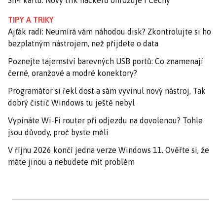
SIM kartu. Nový trik hackerů ohrožuje i Čechy
TIPY A TRIKY
Ajťák radí: Neumírá vám náhodou disk? Zkontrolujte si ho
bezplatným nástrojem, než přijdete o data
Poznejte tajemství barevných USB portů: Co znamenají
černé, oranžové a modré konektory?
Programátor si řekl dost a sám vyvinul nový nástroj. Tak
dobrý čistič Windows tu ještě nebyl
Vypínáte Wi-Fi router při odjezdu na dovolenou? Tohle
jsou důvody, proč byste měli
V říjnu 2026 končí jedna verze Windows 11. Ověřte si, že
máte jinou a nebudete mít problém