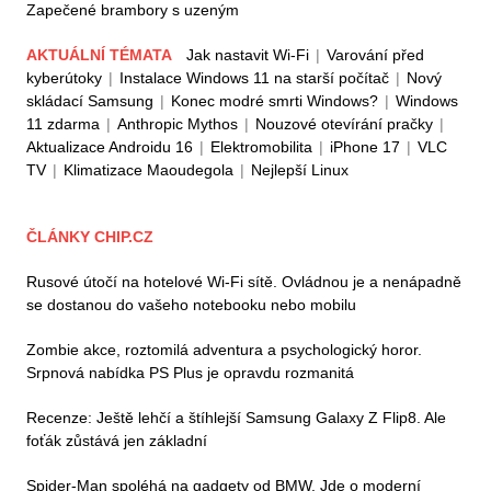
Zapečené brambory s uzeným
AKTUÁLNÍ TÉMATA
Jak nastavit Wi-Fi
|
Varování před
kyberútoky
|
Instalace Windows 11 na starší počítač
|
Nový
skládací Samsung
|
Konec modré smrti Windows?
|
Windows
11 zdarma
|
Anthropic Mythos
|
Nouzové otevírání pračky
|
Aktualizace Androidu 16
|
Elektromobilita
|
iPhone 17
|
VLC
TV
|
Klimatizace Maoudegola
|
Nejlepší Linux
ČLÁNKY CHIP.CZ
Rusové útočí na hotelové Wi-Fi sítě. Ovládnou je a nenápadně
se dostanou do vašeho notebooku nebo mobilu
Zombie akce, roztomilá adventura a psychologický horor.
Srpnová nabídka PS Plus je opravdu rozmanitá
Recenze: Ještě lehčí a štíhlejší Samsung Galaxy Z Flip8. Ale
foťák zůstává jen základní
Spider-Man spoléhá na gadgety od BMW. Jde o moderní