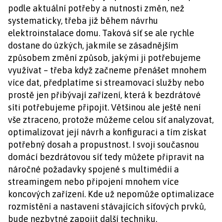
podle aktuální potřeby a nutnosti změn, než
systematicky, třeba již během návrhu
elektroinstalace domu. Taková síť se ale rychle
dostane do úzkých, jakmile se zásadnějším
způsobem změní způsob, jakými ji potřebujeme
využívat – třeba když začneme přenášet mnohem
více dat, předplatíme si streamovací služby nebo
prostě jen přibývají zařízení, která k bezdrátové
síti potřebujeme připojit. Většinou ale ještě není
vše ztraceno, protože můžeme celou síť analyzovat,
optimalizovat její návrh a konfiguraci a tím získat
potřebný dosah a propustnost. I svoji současnou
domácí bezdrátovou síť tedy můžete připravit na
náročné požadavky spojené s multimédií a
streamingem nebo připojení mnohem více
koncových zařízení. Kde už nepomůže optimalizace
rozmístění a nastavení stávajících síťových prvků,
bude nezbytné zapojit další techniku.