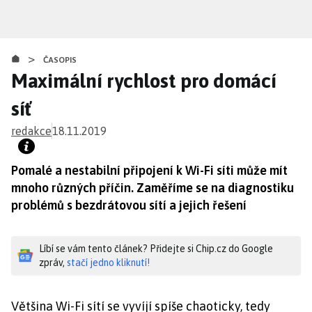
Přejít
k
hlavnímu
>
obsahu
ČASOPIS
Maximální rychlost pro domácí
síť
redakce
18.11.2019
Pomalé a nestabilní připojení k Wi-Fi síti může mít
mnoho různých příčin. Zaměříme se na diagnostiku
problémů s bezdrátovou sítí a jejich řešení
Líbí se vám tento článek? Přidejte si Chip.cz do Google
zpráv,
stačí jedno kliknutí!
Většina Wi-Fi sítí se vyvíjí spíše chaoticky, tedy