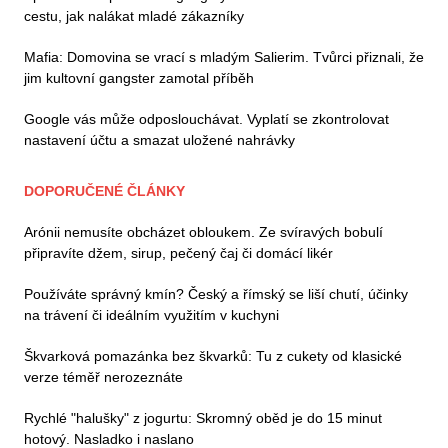
cestu, jak nalákat mladé zákazníky
Mafia: Domovina se vrací s mladým Salierim. Tvůrci přiznali, že
jim kultovní gangster zamotal příběh
Google vás může odposlouchávat. Vyplatí se zkontrolovat
nastavení účtu a smazat uložené nahrávky
DOPORUČENÉ ČLÁNKY
Arónii nemusíte obcházet obloukem. Ze svíravých bobulí
připravíte džem, sirup, pečený čaj či domácí likér
Používáte správný kmín? Český a římský se liší chutí, účinky
na trávení či ideálním využitím v kuchyni
Škvarková pomazánka bez škvarků: Tu z cukety od klasické
verze téměř nerozeznáte
Rychlé "halušky" z jogurtu: Skromný oběd je do 15 minut
hotový. Nasladko i naslano