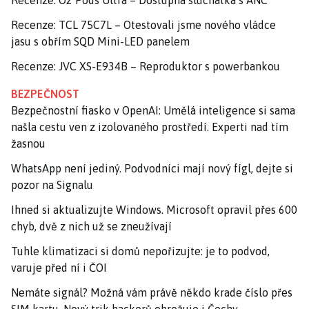
Recenze: O2 Pods Ultra – Dostupná sluchátka s ANC
Recenze: TCL 75C7L – Otestovali jsme nového vládce
jasu s obřím SQD Mini-LED panelem
Recenze: JVC XS-E934B – Reproduktor s powerbankou
BEZPEČNOST
Bezpečnostní fiasko v OpenAI: Umělá inteligence si sama
našla cestu ven z izolovaného prostředí. Experti nad tím
žasnou
WhatsApp není jediný. Podvodníci mají nový fígl, dejte si
pozor na Signalu
Ihned si aktualizujte Windows. Microsoft opravil přes 600
chyb, dvě z nich už se zneužívají
Tuhle klimatizaci si domů nepořizujte: je to podvod,
varuje před ní i ČOI
Nemáte signál? Možná vám právě někdo krade číslo přes