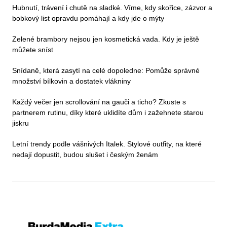
Hubnutí, trávení i chutě na sladké. Víme, kdy skořice, zázvor a
bobkový list opravdu pomáhají a kdy jde o mýty
Zelené brambory nejsou jen kosmetická vada. Kdy je ještě
můžete sníst
Snídaně, která zasytí na celé dopoledne: Pomůže správné
množství bílkovin a dostatek vlákniny
Každý večer jen scrollování na gauči a ticho? Zkuste s
partnerem rutinu, díky které uklidíte dům i zažehnete starou
jiskru
Letní trendy podle vášnivých Italek. Stylové outfity, na které
nedají dopustit, budou slušet i českým ženám