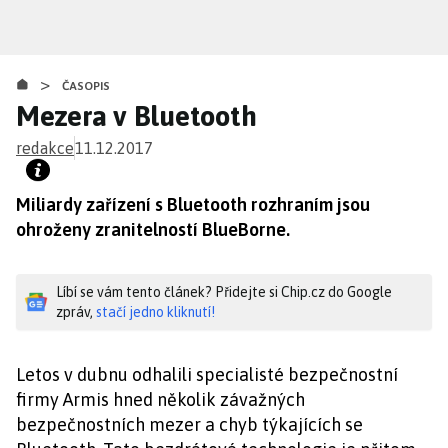
Přejít
k
hlavnímu
>
obsahu
ČASOPIS
Mezera v Bluetooth
redakce
11.12.2017
Miliardy zařízení s Bluetooth rozhraním jsou
ohroženy zranitelností BlueBorne.
Líbí se vám tento článek? Přidejte si Chip.cz do Google
zpráv,
stačí jedno kliknutí!
Letos v dubnu odhalili specialisté bezpečnostní
firmy Armis hned několik závažných
bezpečnostních mezer a chyb týkajících se