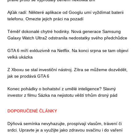
Ajťák radí: Některé aplikace od Googlu umí vyždímat baterii
telefonu. Omezte jejich práci na pozadí
Téměř dokonalé chytré hodinky. Nová generace Samsung
Galaxy Watch Ultra2 odstranila nedostatky svého předchůdce
GTA 6 míří exkluzivně na Netflix. Na konci srpna se tam objeví
velká ukázka
Z Xboxu se stal investiční nástroj. Zítra se můžeme dozvědět,
jak se prodává GTA 6
Konec pohádky o bohatství z umělé inteligence? Slavný
investor z filmu Sázka na nejistotu věští trhům drsný pád
DOPORUČENÉ ČLÁNKY
Dýňová semínka nevyhazujte, prospívají vlasům, trávení či
srdci. Upravte je a využijte jako zdravou svačinu i do vaření