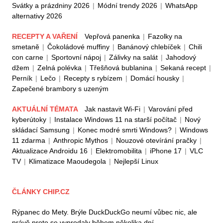
Svátky a prázdniny 2026
|
Módní trendy 2026
|
WhatsApp
alternativy 2026
RECEPTY A VAŘENÍ
Vepřová panenka
|
Fazolky na
smetaně
|
Čokoládové muffiny
|
Banánový chlebíček
|
Chili
con carne
|
Sportovní nápoj
|
Zálivky na salát
|
Jahodový
džem
|
Zelná polévka
|
Třešňová bublanina
|
Sekaná recept
|
Perník
|
Lečo
|
Recepty s rybízem
|
Domácí housky
|
Zapečené brambory s uzeným
AKTUÁLNÍ TÉMATA
Jak nastavit Wi-Fi
|
Varování před
kyberútoky
|
Instalace Windows 11 na starší počítač
|
Nový
skládací Samsung
|
Konec modré smrti Windows?
|
Windows
11 zdarma
|
Anthropic Mythos
|
Nouzové otevírání pračky
|
Aktualizace Androidu 16
|
Elektromobilita
|
iPhone 17
|
VLC
TV
|
Klimatizace Maoudegola
|
Nejlepší Linux
ČLÁNKY CHIP.CZ
Rýpanec do Mety. Brýle DuckDuckGo neumí vůbec nic, ale
právě proto se vyprodaly během několika dní