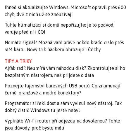
Ihned si aktualizujte Windows. Microsoft opravil přes 600
chyb, dvě z nich už se zneužívají
Tuhle klimatizaci si domů nepořizujte: je to podvod,
varuje před ní i ČOI
Nemáte signál? Možná vám právě někdo krade číslo přes
SIM kartu. Nový trik hackerů ohrožuje i Čechy
TIPY A TRIKY
Ajťák radí: Neumírá vám náhodou disk? Zkontrolujte si ho
bezplatným nástrojem, než přijdete o data
Poznejte tajemství barevných USB portů: Co znamenají
černé, oranžové a modré konektory?
Programátor si řekl dost a sám vyvinul nový nástroj. Tak
dobrý čistič Windows tu ještě nebyl
Vypínáte Wi-Fi router při odjezdu na dovolenou? Tohle
jsou důvody, proč byste měli