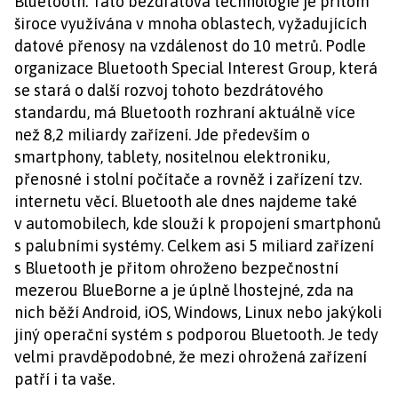
Bluetooth. Tato bezdrátová technologie je přitom
široce využívána v mnoha oblastech, vyžadujících
datové přenosy na vzdálenost do 10 metrů. Podle
organizace Bluetooth Special Interest Group, která
se stará o další rozvoj tohoto bezdrátového
standardu, má Bluetooth rozhraní aktuálně více
než 8,2 miliardy zařízení. Jde především o
smartphony, tablety, nositelnou elektroniku,
přenosné i stolní počítače a rovněž i zařízení tzv.
internetu věcí. Bluetooth ale dnes najdeme také
v automobilech, kde slouží k propojení smartphonů
s palubními systémy. Celkem asi 5 miliard zařízení
s Bluetooth je přitom ohroženo bezpečnostní
mezerou BlueBorne a je úplně lhostejné, zda na
nich běží Android, iOS, Windows, Linux nebo jakýkoli
jiný operační systém s podporou Bluetooth. Je tedy
velmi pravděpodobné, že mezi ohrožená zařízení
patří i ta vaše.