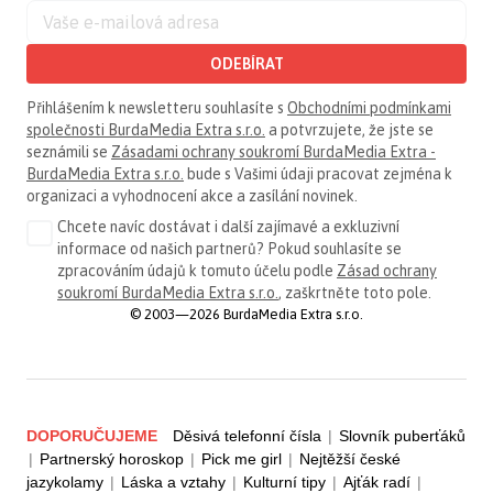
ODEBÍRAT
Přihlášením k newsletteru souhlasíte s
Obchodními podmínkami
společnosti BurdaMedia Extra s.r.o.
a potvrzujete, že jste se
seznámili se
Zásadami ochrany soukromí BurdaMedia Extra -
BurdaMedia Extra s.r.o.
bude s Vašimi údaji pracovat zejména k
organizaci a vyhodnocení akce a zasílání novinek.
Chcete navíc dostávat i další zajímavé a exkluzivní
informace od našich partnerů? Pokud souhlasíte se
zpracováním údajů k tomuto účelu podle
Zásad ochrany
soukromí BurdaMedia Extra s.r.o.
, zaškrtněte toto pole.
© 2003—2026 BurdaMedia Extra s.r.o.
DOPORUČUJEME
Děsivá telefonní čísla
|
Slovník puberťáků
|
Partnerský horoskop
|
Pick me girl
|
Nejtěžší české
jazykolamy
|
Láska a vztahy
|
Kulturní tipy
|
Ajťák radí
|