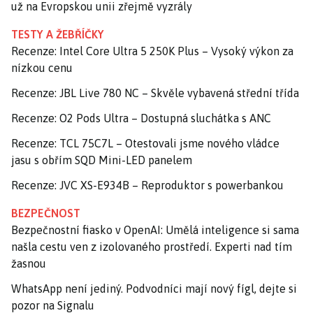
už na Evropskou unii zřejmě vyzrály
TESTY A ŽEBŘÍČKY
Recenze: Intel Core Ultra 5 250K Plus – Vysoký výkon za
nízkou cenu
Recenze: JBL Live 780 NC – Skvěle vybavená střední třída
Recenze: O2 Pods Ultra – Dostupná sluchátka s ANC
Recenze: TCL 75C7L – Otestovali jsme nového vládce
jasu s obřím SQD Mini-LED panelem
Recenze: JVC XS-E934B – Reproduktor s powerbankou
BEZPEČNOST
Bezpečnostní fiasko v OpenAI: Umělá inteligence si sama
našla cestu ven z izolovaného prostředí. Experti nad tím
žasnou
WhatsApp není jediný. Podvodníci mají nový fígl, dejte si
pozor na Signalu