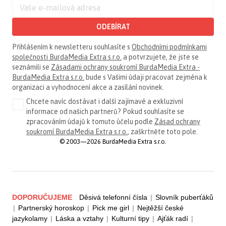
ODEBÍRAT
Přihlášením k newsletteru souhlasíte s
Obchodními podmínkami
společnosti BurdaMedia Extra s.r.o.
a potvrzujete, že jste se
seznámili se
Zásadami ochrany soukromí BurdaMedia Extra -
BurdaMedia Extra s.r.o.
bude s Vašimi údaji pracovat zejména k
organizaci a vyhodnocení akce a zasílání novinek.
Chcete navíc dostávat i další zajímavé a exkluzivní
informace od našich partnerů? Pokud souhlasíte se
zpracováním údajů k tomuto účelu podle
Zásad ochrany
soukromí BurdaMedia Extra s.r.o.
, zaškrtněte toto pole.
© 2003—2026 BurdaMedia Extra s.r.o.
DOPORUČUJEME
Děsivá telefonní čísla
|
Slovník puberťáků
|
Partnerský horoskop
|
Pick me girl
|
Nejtěžší české
jazykolamy
|
Láska a vztahy
|
Kulturní tipy
|
Ajťák radí
|