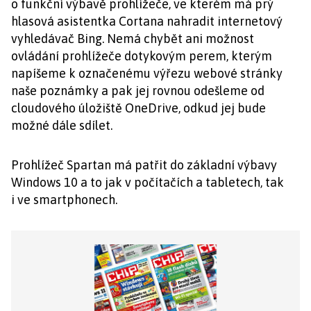
o funkční výbavě prohlížeče, ve kterém má prý
hlasová asistentka Cortana nahradit internetový
vyhledávač Bing. Nemá chybět ani možnost
ovládání prohlížeče dotykovým perem, kterým
napíšeme k označenému výřezu webové stránky
naše poznámky a pak jej rovnou odešleme od
cloudového úložiště OneDrive, odkud jej bude
možné dále sdílet.
Prohlížeč Spartan má patřit do základní výbavy
Windows 10 a to jak v počítačích a tabletech, tak
i ve smartphonech.