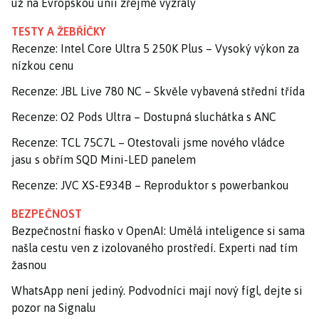
už na Evropskou unii zřejmě vyzrály
TESTY A ŽEBŘÍČKY
Recenze: Intel Core Ultra 5 250K Plus – Vysoký výkon za
nízkou cenu
Recenze: JBL Live 780 NC – Skvěle vybavená střední třída
Recenze: O2 Pods Ultra – Dostupná sluchátka s ANC
Recenze: TCL 75C7L – Otestovali jsme nového vládce
jasu s obřím SQD Mini-LED panelem
Recenze: JVC XS-E934B – Reproduktor s powerbankou
BEZPEČNOST
Bezpečnostní fiasko v OpenAI: Umělá inteligence si sama
našla cestu ven z izolovaného prostředí. Experti nad tím
žasnou
WhatsApp není jediný. Podvodníci mají nový fígl, dejte si
pozor na Signalu