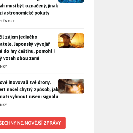
ah musí být označený, jinak
zí astronomické pokuty
PEČNOST
il zájem jediného uživatele. Japonský vývojář přidá do hry češ
čil zájem jediného
vatele. Japonský vývojář
dá do hry češtinu, pomohl i
lý vztah obou zemí
INKY
vé inovovali své drony. Expert našel chytrý způsob, jak se sna
ové inovovali své drony.
ert našel chytrý způsob, jak
snaží vyhnout rušení signálu
INKY
ŠECHNY NEJNOVĚJŠÍ ZPRÁVY