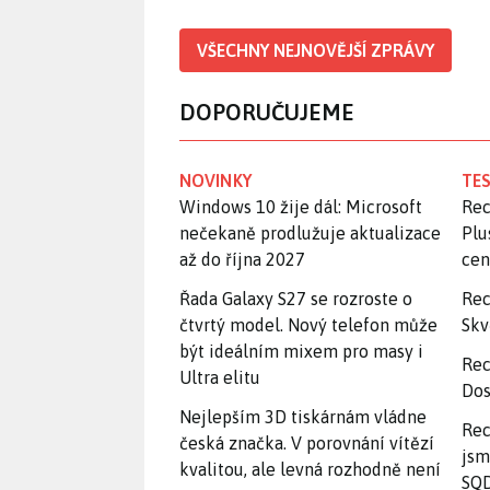
VŠECHNY NEJNOVĚJŠÍ ZPRÁVY
DOPORUČUJEME
NOVINKY
TES
Windows 10 žije dál: Microsoft
Rec
nečekaně prodlužuje aktualizace
Plu
až do října 2027
ce
Řada Galaxy S27 se rozroste o
Rec
čtvrtý model. Nový telefon může
Skv
být ideálním mixem pro masy i
Rec
Ultra elitu
Dos
Nejlepším 3D tiskárnám vládne
Rec
česká značka. V porovnání vítězí
jsm
kvalitou, ale levná rozhodně není
SQD