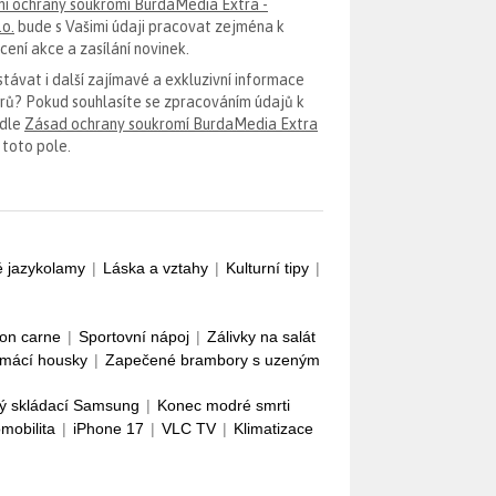
i ochrany soukromí BurdaMedia Extra -
.o.
bude s Vašimi údaji pracovat zejména k
ení akce a zasílání novinek.
távat i další zajímavé a exkluzivní informace
erů? Pokud souhlasíte se zpracováním údajů k
odle
Zásad ochrany soukromí BurdaMedia Extra
 toto pole.
é jazykolamy
|
Láska a vztahy
|
Kulturní tipy
|
con carne
|
Sportovní nápoj
|
Zálivky na salát
mácí housky
|
Zapečené brambory s uzeným
ý skládací Samsung
|
Konec modré smrti
omobilita
|
iPhone 17
|
VLC TV
|
Klimatizace