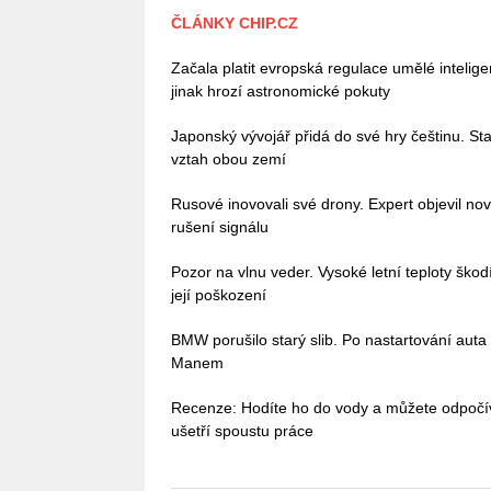
ČLÁNKY CHIP.CZ
Začala platit evropská regulace umělé intelig
jinak hrozí astronomické pokuty
Japonský vývojář přidá do své hry češtinu. Stač
vztah obou zemí
Rusové inovovali své drony. Expert objevil no
rušení signálu
Pozor na vlnu veder. Vysoké letní teploty škodí 
její poškození
BMW porušilo starý slib. Po nastartování auta
Manem
Recenze: Hodíte ho do vody a můžete odpoč
ušetří spoustu práce