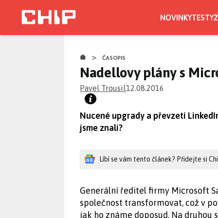
Přejít
k
NOVINKY
TESTY
Ž
hlavnímu
obsahu
>
ČASOPIS
Nadellovy plány s Mic
Pavel Trousil
12.08.2016
Nucené upgrady a převzetí LinkedIn
jsme znali?
Líbí se vám tento článek? Přidejte si C
Generální ředitel firmy Microsoft 
společnost transformovat, což v p
jak ho známe doposud. Na druhou st