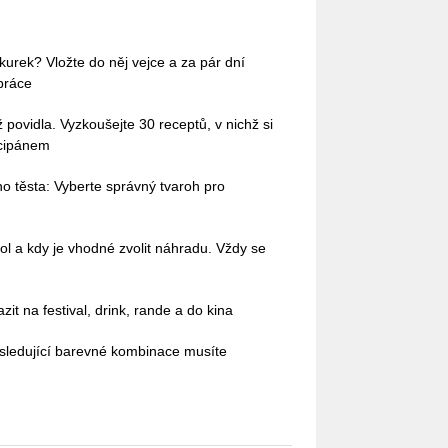
okurek? Vložte do něj vejce a za pár dní
práce
povidla. Vyzkoušejte 30 receptů, v nichž si
rcipánem
o těsta: Vyberte správný tvaroh pro
ol a kdy je vhodné zvolit náhradu. Vždy se
it na festival, drink, rande a do kina
sledující barevné kombinace musíte