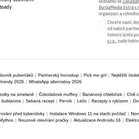
seznámili se
Zásadam
ásady
BurdaMedia Extra s.r
organizaci a vyhodnoc
Chcete navíc dos
od našich partn
tomuto účelu p
s.r.o.
, zaškrtněte
lovník puberťáků
|
Partnerský horoskop
|
Pick me girl
|
Nejtěžší česk
trendy 2026
|
WhatsApp alternativy 2026
zolky na smetaně
|
Čokoládové muffiny
|
Banánový chlebíček
|
Chili 
 bublanina
|
Sekaná recept
|
Perník
|
Lečo
|
Recepty s rybízem
|
Do
rování před kyberútoky
|
Instalace Windows 11 na starší počítač
|
Nov
 Mythos
|
Nouzové otevírání pračky
|
Aktualizace Androidu 16
|
Elektr