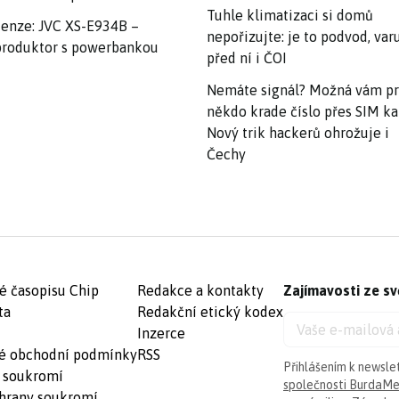
Tuhle klimatizaci si domů
enze: JVC XS-E934B –
nepořizujte: je to podvod, var
roduktor s powerbankou
před ní i ČOI
Nemáte signál? Možná vám p
někdo krade číslo přes SIM ka
Nový trik hackerů ohrožuje i
Čechy
é časopisu Chip
Redakce a kontakty
Zajímavosti ze sv
ta
Redakční etický kodex
Inzerce
é obchodní podmínky
RSS
Přihlášením k newsle
 soukromí
společnosti BurdaMed
hrany soukromí