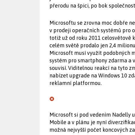
přerodu na špici, po bok společností
Microsoftu se zrovna moc dobře neda
v prodeji operačních systémů pro o
totiž už od roku 2011 celosvětově k
celém světě prodalo jen 2,4 mili
Microsoft musí využít podobných m
systém pro smartphony zdarma a vyd
souvisí. Viditelnou reakcí na tyto 
nabízet upgrade na Windows 10 zda
reklamní platformou.
Microsoft si pod vedením Nadelly 
Mobile a v plánu je nyní diverzifikac
možná nejvyšší počet koncových zař