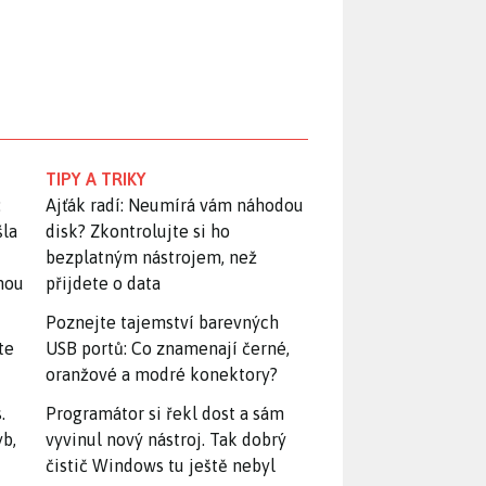
TIPY A TRIKY
:
Ajťák radí: Neumírá vám náhodou
šla
disk? Zkontrolujte si ho
bezplatným nástrojem, než
snou
přijdete o data
Poznejte tajemství barevných
te
USB portů: Co znamenají černé,
oranžové a modré konektory?
.
Programátor si řekl dost a sám
yb,
vyvinul nový nástroj. Tak dobrý
čistič Windows tu ještě nebyl