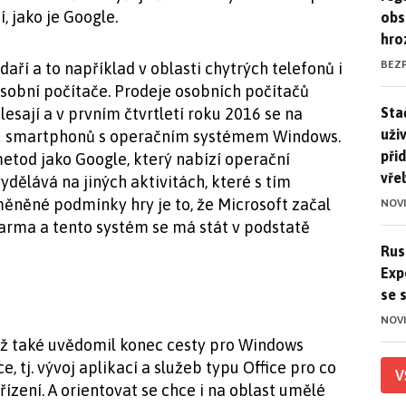
, jako je Google.
obs
hro
BEZ
ří a to například v oblasti chytrých telefonů i
sobní počítače. Prodeje osobních počítačů
Stač
Sta
lesají a v prvním čtvrtletí roku 2016 se na
uži
onu smartphonů s operačním systémem Windows.
při
etod jako Google, který nabízí operační
vře
ělává na jiných aktivitách, které s tím
změněné podmínky hry je to, že Microsoft začal
NOV
rma a tento systém se má stát v podstatě
Ruso
Rus
Exp
se 
NOV
už také uvědomil konec cesty pro Windows
e, tj. vývoj aplikací a služeb typu Office pro co
V
ízení. A orientovat se chce i na oblast umělé