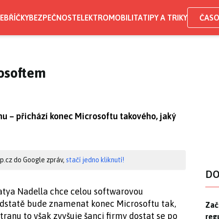
EBŘÍČKY
BEZPEČNOST
ELEKTROMOBILITA
TIPY A TRIKY
ČASO
rosoftem
u – přichází konec Microsoftu takového, jaký
hip.cz do Google zpráv,
stačí jedno kliknutí!
DO
Satya Nadella chce celou softwarovou
odstatě bude znamenat konec Microsoftu tak,
Zač
Zač
ranu to však zvyšuje šanci firmy dostat se po
reg