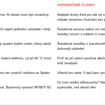
DOPORUČENÉ ČLÁNKY
ence. AI obsah musí být označený,
Nejlepší druhý život pro lák od 
získáte výraznou chuťovku bez 
il zájem jediného uživatele i vřelý
Švestková sezona nabízí víc než 
švestky rozumí s mákem či ma
vý systém ladění antén, který odolá
Švestkové knedlíky z tvarohovéh
dokonalý výsledek
baterii telefonu, už při 45 °C hrozí
Proč se při vaření používá alkoh
totiž neodpaří
 na vás vyskočí reklama se Spider-
Víkend pro sebe: 5 tipů kam vyraz
Co nosí módní influencerky? Ná
ívat. Bazénový vysavač WYBOT B1
vyzkoušet, než skončí léto