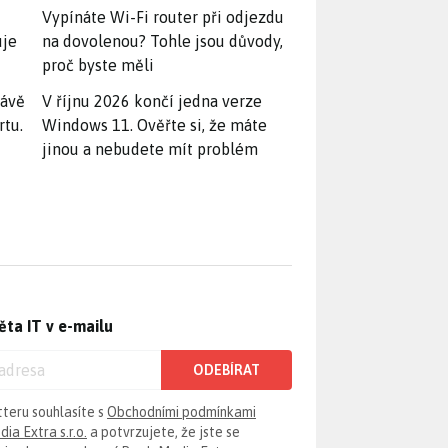
Vypínáte Wi-Fi router při odjezdu
uje
na dovolenou? Tohle jsou důvody,
proč byste měli
rávě
V říjnu 2026 končí jedna verze
rtu.
Windows 11. Ověřte si, že máte
jinou a nebudete mít problém
ěta IT v e-mailu
ODEBÍRAT
tteru souhlasíte s
Obchodními podmínkami
ia Extra s.r.o.
a potvrzujete, že jste se