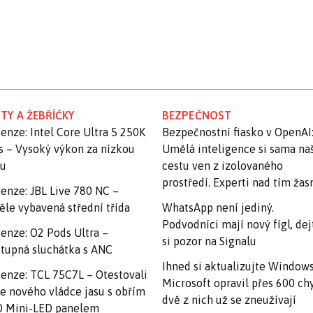
TY A ŽEBŘÍČKY
BEZPEČNOST
enze: Intel Core Ultra 5 250K
Bezpečnostní fiasko v OpenAI
s – Vysoký výkon za nízkou
Umělá inteligence si sama na
nu
cestu ven z izolovaného
prostředí. Experti nad tím ža
enze: JBL Live 780 NC –
ěle vybavená střední třída
WhatsApp není jediný.
Podvodníci mají nový fígl, dej
enze: O2 Pods Ultra –
si pozor na Signalu
tupná sluchátka s ANC
Ihned si aktualizujte Windows
enze: TCL 75C7L – Otestovali
Microsoft opravil přes 600 ch
e nového vládce jasu s obřím
dvě z nich už se zneužívají
 Mini-LED panelem