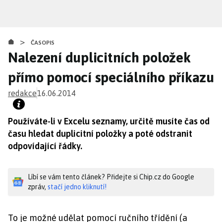
Přejít
k
hlavnímu
>
obsahu
ČASOPIS
Nalezení duplicitních položek
přímo pomocí speciálního příkazu
redakce
16.06.2014
Používáte-li v Excelu seznamy, určitě musíte čas od
času hledat duplicitní položky a poté odstranit
odpovídající řádky.
Líbí se vám tento článek? Přidejte si Chip.cz do Google
zpráv,
stačí jedno kliknutí!
To je možné udělat pomocí ručního třídění (a