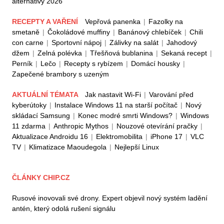
alternativy 2026
RECEPTY A VAŘENÍ
Vepřová panenka
|
Fazolky na
smetaně
|
Čokoládové muffiny
|
Banánový chlebíček
|
Chili
con carne
|
Sportovní nápoj
|
Zálivky na salát
|
Jahodový
džem
|
Zelná polévka
|
Třešňová bublanina
|
Sekaná recept
|
Perník
|
Lečo
|
Recepty s rybízem
|
Domácí housky
|
Zapečené brambory s uzeným
AKTUÁLNÍ TÉMATA
Jak nastavit Wi-Fi
|
Varování před
kyberútoky
|
Instalace Windows 11 na starší počítač
|
Nový
skládací Samsung
|
Konec modré smrti Windows?
|
Windows
11 zdarma
|
Anthropic Mythos
|
Nouzové otevírání pračky
|
Aktualizace Androidu 16
|
Elektromobilita
|
iPhone 17
|
VLC
TV
|
Klimatizace Maoudegola
|
Nejlepší Linux
ČLÁNKY CHIP.CZ
Rusové inovovali své drony. Expert objevil nový systém ladění
antén, který odolá rušení signálu