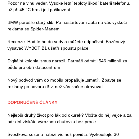
Pozor na vlnu veder. Vysoké letní teploty škodí baterii telefonu,
už při 45 °C hrozí její poškození
BMW porušilo starý slib. Po nastartování auta na vás vyskočí
reklama se Spider-Manem
Recenze: Hodíte ho do vody a můžete odpočívat. Bazénový
vysavač WYBOT B1 ušetří spoustu práce
Digitální kolonialismus narazil. Farmáři odmítli 546 milionů za
půdu pro obří datacentrum
Nový podvod vám do mobilu propašuje „smetí“. Zbavte se
reklamy po hovoru dřív, než vás začne otravovat
DOPORUČENÉ ČLÁNKY
Nejlepší druhý život pro lák od okurek? Vložte do něj vejce a za
pár dní získáte výraznou chuťovku bez práce
Švestková sezona nabízí víc než povidla. Vyzkoušejte 30