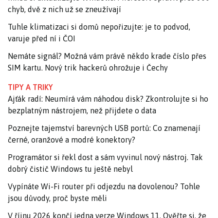
chyb, dvě z nich už se zneužívají
Tuhle klimatizaci si domů nepořizujte: je to podvod,
varuje před ní i ČOI
Nemáte signál? Možná vám právě někdo krade číslo přes
SIM kartu. Nový trik hackerů ohrožuje i Čechy
TIPY A TRIKY
Ajťák radí: Neumírá vám náhodou disk? Zkontrolujte si ho
bezplatným nástrojem, než přijdete o data
Poznejte tajemství barevných USB portů: Co znamenají
černé, oranžové a modré konektory?
Programátor si řekl dost a sám vyvinul nový nástroj. Tak
dobrý čistič Windows tu ještě nebyl
Vypínáte Wi-Fi router při odjezdu na dovolenou? Tohle
jsou důvody, proč byste měli
V říjnu 2026 končí jedna verze Windows 11. Ověřte si, že