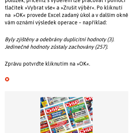
položek, přičemž s výběrem lze pracovat i pomocí
tlačítek »Vybrat vše« a »Zrušit výběr«. Po kliknutí
na »OK« provede Excel zadaný úkol a v dalším okně
vám oznámí výsledek operace – například:
Byly zjištěny a odebrány duplicitní hodnoty (3).
Jedinečné hodnoty zůstaly zachovány (257).
Zprávu potvrďte kliknutím na »OK«.