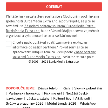
ODEBÍRAT
Přihlášením k newsletteru souhlasíte s
Obchodními podmínkami
společnosti BurdaMedia Extra s.r.o.
a potvrzujete, že jste se
seznámili se
Zásadami ochrany soukromí BurdaMedia Extra -
BurdaMedia Extra s.r.o.
bude s Vašimi údaji pracovat zejména k
organizaci a vyhodnocení akce a zasílání novinek.
Chcete navíc dostávat i další zajímavé a exkluzivní
informace od našich partnerů? Pokud souhlasíte se
zpracováním údajů k tomuto účelu podle
Zásad ochrany
soukromí BurdaMedia Extra s.r.o.
, zaškrtněte toto pole.
© 2003—2026 BurdaMedia Extra s.r.o.
DOPORUČUJEME
Děsivá telefonní čísla
|
Slovník puberťáků
|
Partnerský horoskop
|
Pick me girl
|
Nejtěžší české
jazykolamy
|
Láska a vztahy
|
Kulturní tipy
|
Ajťák radí
|
Svátky a prázdniny 2026
|
Módní trendy 2026
|
WhatsApp