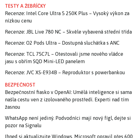
TESTY A ŽEBŘÍČKY
Recenze: Intel Core Ultra 5 250K Plus – Vysoký výkon za
nízkou cenu
Recenze: JBL Live 780 NC – Skvěle vybavená střední třída
Recenze: O2 Pods Ultra – Dostupná sluchátka s ANC
Recenze: TCL 75C7L – Otestovali jsme nového vládce
jasu s obřím SQD Mini-LED panelem
Recenze: JVC XS-E934B – Reproduktor s powerbankou
BEZPEČNOST
Bezpečnostní fiasko v OpenAI: Umělá inteligence si sama
našla cestu ven z izolovaného prostředí. Experti nad tím
žasnou
WhatsApp není jediný. Podvodníci mají nový fígl, dejte si
pozor na Signalu
Ihned si aktualizujte Windows. Microsoft opravil přes 600