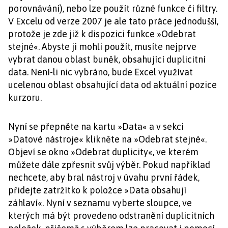
porovnávání), nebo lze použít různé funkce či filtry.
V Excelu od verze 2007 je ale tato práce jednodušší,
protože je zde již k dispozici funkce »Odebrat
stejné«. Abyste ji mohli použít, musíte nejprve
vybrat danou oblast buněk, obsahující duplicitní
data. Není-li nic vybráno, bude Excel využívat
ucelenou oblast obsahující data od aktuální pozice
kurzoru.
Nyní se přepněte na kartu »Data« a v sekci
»Datové nástroje« klikněte na »Odebrat stejné«.
Objeví se okno »Odebrat duplicity«, ve kterém
můžete dále zpřesnit svůj výběr. Pokud například
nechcete, aby bral nástroj v úvahu první řádek,
přidejte zatržítko k položce »Data obsahují
záhlaví«. Nyní v seznamu vyberte sloupce, ve
kterých má být provedeno odstranění duplicitních