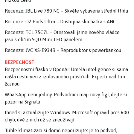
nízkou cenu
Recenze: JBL Live 780 NC – Skvěle vybavená střední třída
Recenze: O2 Pods Ultra – Dostupná sluchátka s ANC
Recenze: TCL 75C7L – Otestovali jsme nového vládce
jasu s obřím SQD Mini-LED panelem
Recenze: JVC XS-E934B – Reproduktor s powerbankou
BEZPEČNOST
Bezpečnostní fiasko v OpenAI: Umělá inteligence si sama
našla cestu ven z izolovaného prostředí. Experti nad tím
žasnou
WhatsApp není jediný. Podvodníci mají nový fígl, dejte si
pozor na Signalu
Ihned si aktualizujte Windows. Microsoft opravil přes 600
chyb, dvě z nich už se zneužívají
Tuhle klimatizaci si domů nepořizujte: je to podvod,