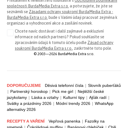
Přihlášením k newsletteru souhlasíte s
Obchodními podmínkami
společnosti BurdaMedia Extra s.r.o.
a potvrzujete, že jste se
seznámili se
Zásadami ochrany soukromí BurdaMedia Extra -
BurdaMedia Extra s.r.o.
bude s Vašimi údaji pracovat zejména k
organizaci a vyhodnocení akce a zasílání novinek.
Chcete navíc dostávat i další zajímavé a exkluzivní
informace od našich partnerů? Pokud souhlasíte se
zpracováním údajů k tomuto účelu podle
Zásad ochrany
soukromí BurdaMedia Extra s.r.o.
, zaškrtněte toto pole.
© 2003—2026 BurdaMedia Extra s.r.o.
DOPORUČUJEME
Děsivá telefonní čísla
|
Slovník puberťáků
|
Partnerský horoskop
|
Pick me girl
|
Nejtěžší české
jazykolamy
|
Láska a vztahy
|
Kulturní tipy
|
Ajťák radí
|
Svátky a prázdniny 2026
|
Módní trendy 2026
|
WhatsApp
alternativy 2026
RECEPTY A VAŘENÍ
Vepřová panenka
|
Fazolky na
smetaně
|
Čokoládové muffiny
|
Banánový chlebíček
|
Chili