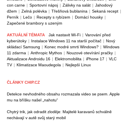
con carne
|
Sportovní nápoj
|
Zálivky na salát
|
Jahodový
džem
|
Zelná polévka
|
Třešňová bublanina
|
Sekaná recept
|
Perník
|
Lečo
|
Recepty s rybízem
|
Domácí housky
|
Zapečené brambory s uzeným
AKTUÁLNÍ TÉMATA
Jak nastavit Wi-Fi
|
Varování před
kyberútoky
|
Instalace Windows 11 na starší počítač
|
Nový
skládací Samsung
|
Konec modré smrti Windows?
|
Windows
11 zdarma
|
Anthropic Mythos
|
Nouzové otevírání pračky
|
Aktualizace Androidu 16
|
Elektromobilita
|
iPhone 17
|
VLC
TV
|
Klimatizace Maoudegola
|
Nejlepší Linux
ČLÁNKY CHIP.CZ
Detekce nevhodného obsahu rozmazala video se psem. Apple
mu na bříšku našel „nahotu“
Chytrý trik, jak odradit zloděje: Majitelé karavanů schválně
nechávají v autě svůj starý mobil