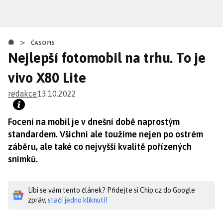
Přejít
k
hlavnímu
>
obsahu
ČASOPIS
Nejlepší fotomobil na trhu. To je
vivo X80 Lite
redakce
13.10.2022
Focení na mobil je v dnešní době naprostým
standardem. Všichni ale toužíme nejen po ostrém
záběru, ale také co nejvyšší kvalitě pořízených
snímků.
Líbí se vám tento článek? Přidejte si Chip.cz do Google
zpráv,
stačí jedno kliknutí!