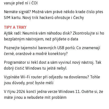
varuje před ní i ČOI
Nemáte signál? Možná vám právě někdo krade číslo přes
SIM kartu. Nový trik hackerů ohrožuje i Čechy
TIPY A TRIKY
Ajťák radí: Neumírá vám náhodou disk? Zkontrolujte si ho
bezplatným nástrojem, než přijdete o data
Poznejte tajemství barevných USB portů: Co znamenají
černé, oranžové a modré konektory?
Programátor si řekl dost a sám vyvinul nový nástroj. Tak
dobrý čistič Windows tu ještě nebyl
Vypínáte Wi-Fi router při odjezdu na dovolenou? Tohle
jsou důvody, proč byste měli
V říjnu 2026 končí jedna verze Windows 11. Ověřte si, že
máte jinou a nebudete mít problém