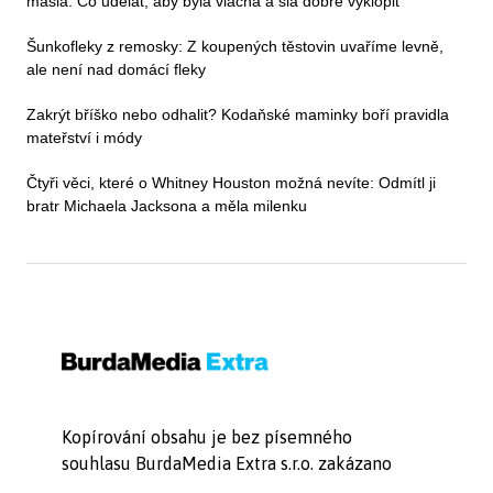
másla: Co udělat, aby byla vláčná a šla dobře vyklopit
Šunkofleky z remosky: Z koupených těstovin uvaříme levně,
ale není nad domácí fleky
Zakrýt bříško nebo odhalit? Kodaňské maminky boří pravidla
mateřství i módy
Čtyři věci, které o Whitney Houston možná nevíte: Odmítl ji
bratr Michaela Jacksona a měla milenku
Kopírování obsahu je bez písemného
souhlasu BurdaMedia Extra s.r.o. zakázano