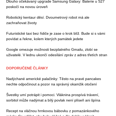
Dlouho očekávaný upgrade Samsung Galaxy: Baterie u S27
poskočí na novou úroveň
Robotický kentaur děsí. Dvoumetrový robot má ale
zachraňovat životy
Futuristické taxi bez řidiče je zase o krok blíž. Bude si s vámi
povídat a řekne, kolem kterých památek jedete
Google omezuje možnosti bezplatného Gmailu, zlobí se
uživatelé. V lednu ukončí odesílání zpráv z adres třetích stran
DOPORUČENÉ ČLÁNKY
Nadýchané americké palačinky: Těsto na pravé pancakes
nechte odpočinout a pozor na správný okamžik otočení
Švestky umí potrápit i pomoci. Vláknina prospívá trávení,
sorbitol může nadýmat a bílý povlak není plíseň ani špína
Recept na vláčnou hrnkovou bábovku z pomazánkového