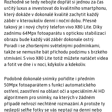
Rozhodně se tedy nebojte dopřát si jednou za čas
určitý luxus a investovat do kvalitního smartphonu,
který dokáže v dokonalé kvalitě zachytit každý
záběr v kteroukoliv denní i noční dobu. Přesně
takový je i nový chytrý telefon vivo X80 Lite. Díky
zadnímu 64Mpx fotoaparátu s optickou stabilizací
obrazu bude každý váš záběr dokonale ostrý.
Poradí i se zhoršenými světelnými podmínkami,
takže se nemusíte bát příchodu podzimu s brzkého
stmívání. S vivo X80 Lite totiž můžete natáčet videa
a fotit ve dne i v noci, kdykoliv a kdekoliv.
Podobně dokonalé snímky pořídíte i předním
50Mpx fotoaparátem s funkcí automatického
ostření, zaostření na oblast očí a speciálním AI HD
algoritmem pro snímky, na kterých v žádném
případě nehrozí nechtěné rozmazání. A protože ty
nejlepší selfie fotky se vás neptají na denní nebo