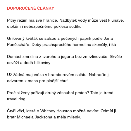
DOPORUČENÉ ČLÁNKY
Pitný režim má své hranice. Nadbytek vody může vést k únavě,
otokům i nebezpečnému poklesu sodíku
Grilovaný květák se salsou z pečených paprik podle Jana
Punčocháře: Doby prachsprostého hermelínu skončily, říká
Domácí zmrzlina z tvarohu a jogurtu bez zmrzlinovače. Skvěle
osvěží a dodá bílkoviny
Už žádná majonéza v bramborovém salátu. Nahraďte ji
odvarem z masa pro plnější chuť
Proč si ženy pořizují druhý zásnubní prsten? Toto je trend
travel ring
Čtyři věci, které o Whitney Houston možná nevíte: Odmítl ji
bratr Michaela Jacksona a měla milenku