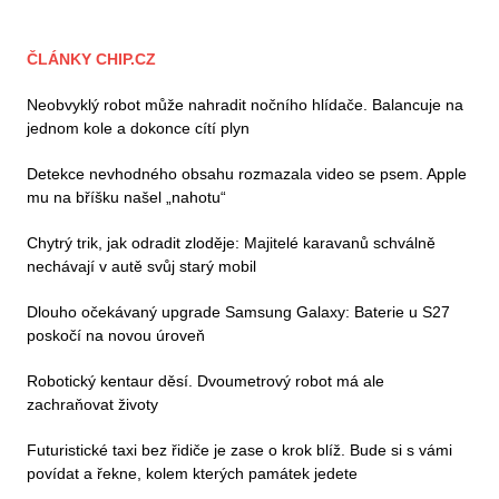
ČLÁNKY CHIP.CZ
Neobvyklý robot může nahradit nočního hlídače. Balancuje na
jednom kole a dokonce cítí plyn
Detekce nevhodného obsahu rozmazala video se psem. Apple
mu na bříšku našel „nahotu“
Chytrý trik, jak odradit zloděje: Majitelé karavanů schválně
nechávají v autě svůj starý mobil
Dlouho očekávaný upgrade Samsung Galaxy: Baterie u S27
poskočí na novou úroveň
Robotický kentaur děsí. Dvoumetrový robot má ale
zachraňovat životy
Futuristické taxi bez řidiče je zase o krok blíž. Bude si s vámi
povídat a řekne, kolem kterých památek jedete