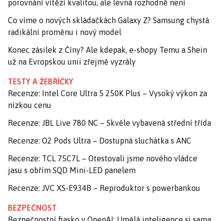
porovnání vítězí kvalitou, ale levná rozhodně není
Co víme o nových skládačkách Galaxy Z? Samsung chystá
radikální proměnu i nový model
Konec zásilek z Číny? Ale kdepak, e-shopy Temu a Shein
už na Evropskou unii zřejmě vyzrály
TESTY A ŽEBŘÍČKY
Recenze: Intel Core Ultra 5 250K Plus – Vysoký výkon za
nízkou cenu
Recenze: JBL Live 780 NC – Skvěle vybavená střední třída
Recenze: O2 Pods Ultra – Dostupná sluchátka s ANC
Recenze: TCL 75C7L – Otestovali jsme nového vládce
jasu s obřím SQD Mini-LED panelem
Recenze: JVC XS-E934B – Reproduktor s powerbankou
BEZPEČNOST
Bezpečnostní fiasko v OpenAI: Umělá inteligence si sama