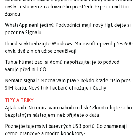
našla cestu ven z izolovaného prostředí. Experti nad tím
žasnou
WhatsApp není jediný. Podvodníci mají nový fígl, dejte si
pozor na Signalu
Ihned si aktualizujte Windows. Microsoft opravil přes 600
chyb, dvě z nich už se zneužívají
Tuhle klimatizaci si domů nepořizujte: je to podvod,
varuje před ní i ČOI
Nemáte signál? Možná vám právě někdo krade číslo přes
SIM kartu. Nový trik hackerů ohrožuje i Čechy
TIPY A TRIKY
Ajťák radí: Neumírá vám náhodou disk? Zkontrolujte si ho
bezplatným nástrojem, než přijdete o data
Poznejte tajemství barevných USB portů: Co znamenají
černé, oranžové a modré konektory?