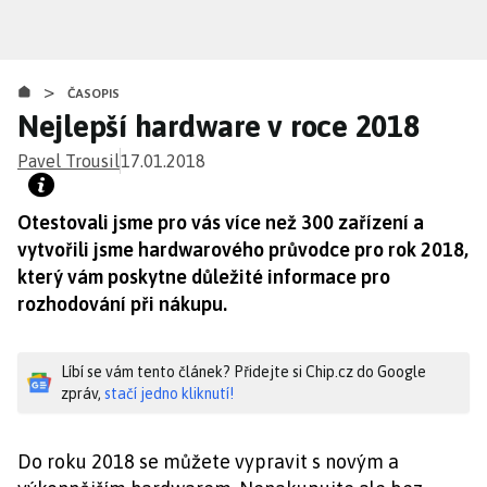
Přejít
k
hlavnímu
>
obsahu
ČASOPIS
Nejlepší hardware v roce 2018
Pavel Trousil
17.01.2018
Otestovali jsme pro vás více než 300 zařízení a
vytvořili jsme hardwarového průvodce pro rok 2018,
který vám poskytne důležité informace pro
rozhodování při nákupu.
Líbí se vám tento článek? Přidejte si Chip.cz do Google
zpráv,
stačí jedno kliknutí!
Do roku 2018 se můžete vypravit s novým a