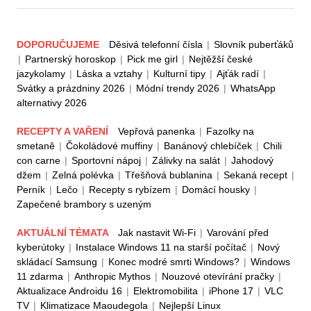
DOPORUČUJEME
Děsivá telefonní čísla
|
Slovník puberťáků
|
Partnerský horoskop
|
Pick me girl
|
Nejtěžší české
jazykolamy
|
Láska a vztahy
|
Kulturní tipy
|
Ajťák radí
|
Svátky a prázdniny 2026
|
Módní trendy 2026
|
WhatsApp
alternativy 2026
RECEPTY A VAŘENÍ
Vepřová panenka
|
Fazolky na
smetaně
|
Čokoládové muffiny
|
Banánový chlebíček
|
Chili
con carne
|
Sportovní nápoj
|
Zálivky na salát
|
Jahodový
džem
|
Zelná polévka
|
Třešňová bublanina
|
Sekaná recept
|
Perník
|
Lečo
|
Recepty s rybízem
|
Domácí housky
|
Zapečené brambory s uzeným
AKTUÁLNÍ TÉMATA
Jak nastavit Wi-Fi
|
Varování před
kyberútoky
|
Instalace Windows 11 na starší počítač
|
Nový
skládací Samsung
|
Konec modré smrti Windows?
|
Windows
11 zdarma
|
Anthropic Mythos
|
Nouzové otevírání pračky
|
Aktualizace Androidu 16
|
Elektromobilita
|
iPhone 17
|
VLC
TV
|
Klimatizace Maoudegola
|
Nejlepší Linux