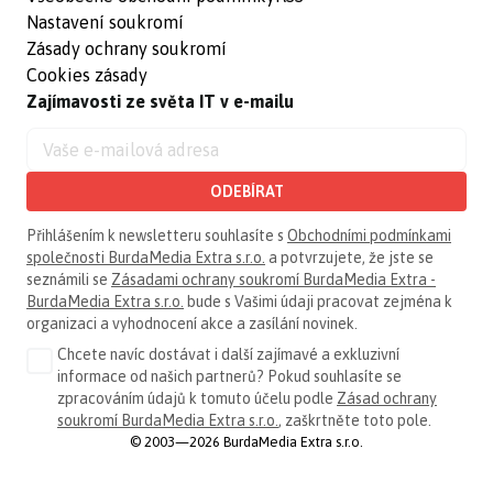
Nastavení soukromí
Zásady ochrany soukromí
Cookies zásady
Zajímavosti ze světa IT v e-mailu
ODEBÍRAT
Přihlášením k newsletteru souhlasíte s
Obchodními podmínkami
společnosti BurdaMedia Extra s.r.o.
a potvrzujete, že jste se
seznámili se
Zásadami ochrany soukromí BurdaMedia Extra -
BurdaMedia Extra s.r.o.
bude s Vašimi údaji pracovat zejména k
organizaci a vyhodnocení akce a zasílání novinek.
Chcete navíc dostávat i další zajímavé a exkluzivní
informace od našich partnerů? Pokud souhlasíte se
zpracováním údajů k tomuto účelu podle
Zásad ochrany
soukromí BurdaMedia Extra s.r.o.
, zaškrtněte toto pole.
© 2003—2026 BurdaMedia Extra s.r.o.