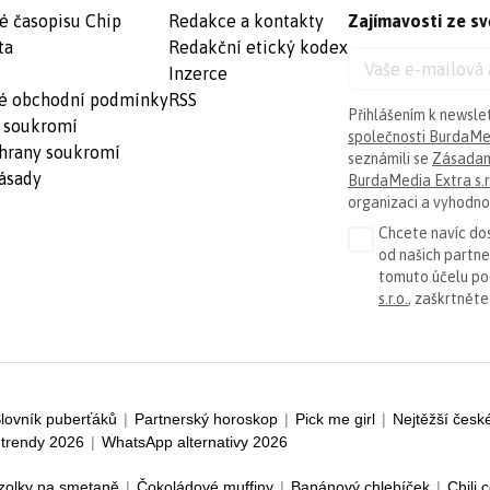
é časopisu Chip
Redakce a kontakty
Zajímavosti ze sv
ta
Redakční etický kodex
Inzerce
é obchodní podmínky
RSS
Přihlášením k newsle
 soukromí
společnosti BurdaMed
hrany soukromí
seznámili se
Zásadam
ásady
BurdaMedia Extra s.r
organizaci a vyhodnoc
Chcete navíc dos
od našich partn
tomuto účelu p
s.r.o.
, zaškrtněte
lovník puberťáků
|
Partnerský horoskop
|
Pick me girl
|
Nejtěžší česk
trendy 2026
|
WhatsApp alternativy 2026
zolky na smetaně
|
Čokoládové muffiny
|
Banánový chlebíček
|
Chili 