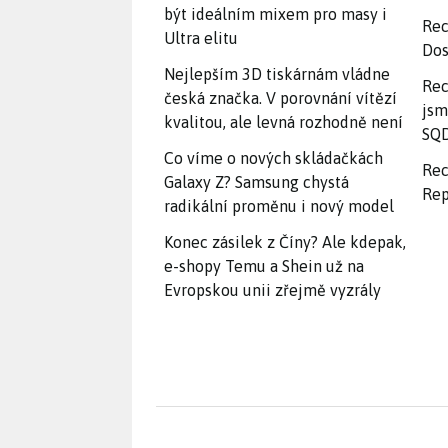
být ideálním mixem pro masy i
Rec
Ultra elitu
Dos
Nejlepším 3D tiskárnám vládne
Rec
česká značka. V porovnání vítězí
jsm
kvalitou, ale levná rozhodně není
SQD
Co víme o nových skládačkách
Rec
Galaxy Z? Samsung chystá
Rep
radikální proměnu i nový model
Konec zásilek z Číny? Ale kdepak,
e-shopy Temu a Shein už na
Evropskou unii zřejmě vyzrály