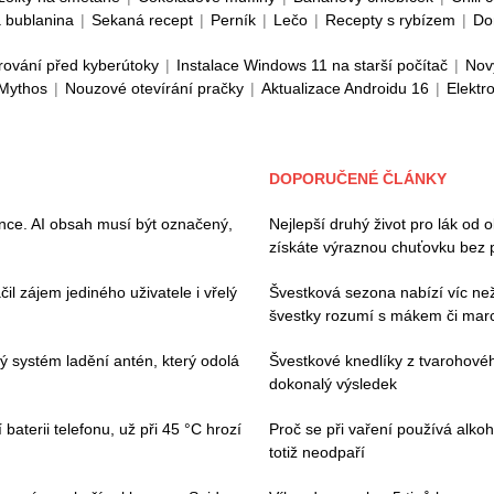
 bublanina
|
Sekaná recept
|
Perník
|
Lečo
|
Recepty s rybízem
|
Do
rování před kyberútoky
|
Instalace Windows 11 na starší počítač
|
Nov
 Mythos
|
Nouzové otevírání pračky
|
Aktualizace Androidu 16
|
Elektr
DOPORUČENÉ ČLÁNKY
ence. AI obsah musí být označený,
Nejlepší druhý život pro lák od 
získáte výraznou chuťovku bez 
il zájem jediného uživatele i vřelý
Švestková sezona nabízí víc než 
švestky rozumí s mákem či ma
vý systém ladění antén, který odolá
Švestkové knedlíky z tvarohovéh
dokonalý výsledek
baterii telefonu, už při 45 °C hrozí
Proč se při vaření používá alkoh
totiž neodpaří