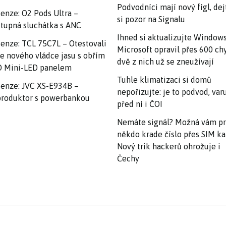
Podvodníci mají nový fígl, dej
enze: O2 Pods Ultra –
si pozor na Signalu
tupná sluchátka s ANC
Ihned si aktualizujte Windows
enze: TCL 75C7L – Otestovali
Microsoft opravil přes 600 ch
e nového vládce jasu s obřím
dvě z nich už se zneužívají
 Mini-LED panelem
Tuhle klimatizaci si domů
enze: JVC XS-E934B –
nepořizujte: je to podvod, var
roduktor s powerbankou
před ní i ČOI
Nemáte signál? Možná vám p
někdo krade číslo přes SIM ka
Nový trik hackerů ohrožuje i
Čechy