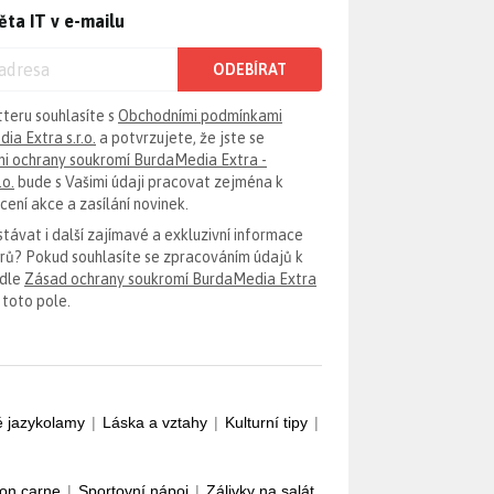
ěta IT v e-mailu
ODEBÍRAT
tteru souhlasíte s
Obchodními podmínkami
ia Extra s.r.o.
a potvrzujete, že jste se
i ochrany soukromí BurdaMedia Extra -
.o.
bude s Vašimi údaji pracovat zejména k
ení akce a zasílání novinek.
távat i další zajímavé a exkluzivní informace
erů? Pokud souhlasíte se zpracováním údajů k
odle
Zásad ochrany soukromí BurdaMedia Extra
 toto pole.
é jazykolamy
|
Láska a vztahy
|
Kulturní tipy
|
con carne
|
Sportovní nápoj
|
Zálivky na salát