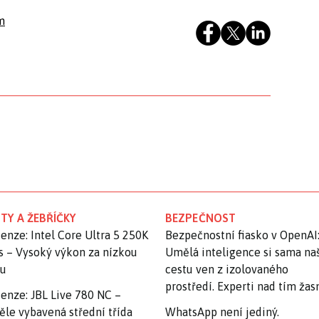
m
TY A ŽEBŘÍČKY
BEZPEČNOST
enze: Intel Core Ultra 5 250K
Bezpečnostní fiasko v OpenAI
s – Vysoký výkon za nízkou
Umělá inteligence si sama na
nu
cestu ven z izolovaného
prostředí. Experti nad tím ža
enze: JBL Live 780 NC –
ěle vybavená střední třída
WhatsApp není jediný.