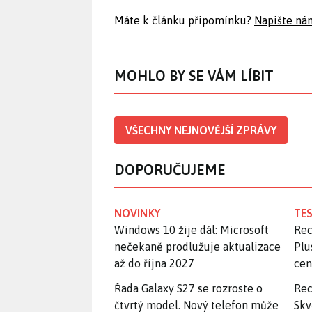
Máte k článku připomínku?
Napište ná
MOHLO BY SE VÁM LÍBIT
VŠECHNY NEJNOVĚJŠÍ ZPRÁVY
DOPORUČUJEME
NOVINKY
TES
Windows 10 žije dál: Microsoft
Rec
nečekaně prodlužuje aktualizace
Plu
až do října 2027
ce
Řada Galaxy S27 se rozroste o
Rec
čtvrtý model. Nový telefon může
Skv