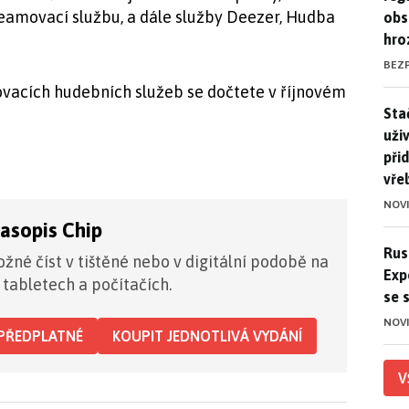
eamovací službu, a dále služby Deezer, Hudba
obs
hro
BEZ
vacích hudebních služeb se dočtete v říjnovém
Stač
Sta
uži
při
vře
NOV
časopis Chip
Ruso
Rus
žné číst v tištěné nebo v digitální podobě na
Exp
 tabletech a počítačích.
se 
NOV
PŘEDPLATNÉ
KOUPIT JEDNOTLIVÁ VYDÁNÍ
V