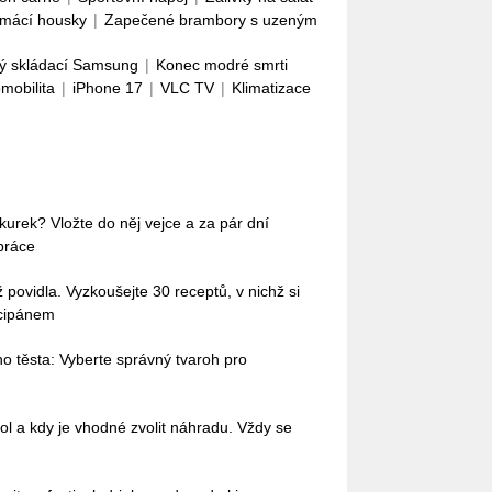
mácí housky
|
Zapečené brambory s uzeným
ý skládací Samsung
|
Konec modré smrti
omobilita
|
iPhone 17
|
VLC TV
|
Klimatizace
okurek? Vložte do něj vejce a za pár dní
práce
povidla. Vyzkoušejte 30 receptů, v nichž si
rcipánem
o těsta: Vyberte správný tvaroh pro
ol a kdy je vhodné zvolit náhradu. Vždy se