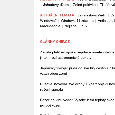
|
Jahodový džem
|
Zelná polévka
|
Třešňová
AKTUÁLNÍ TÉMATA
Jak nastavit Wi-Fi
|
Va
Windows?
|
Windows 11 zdarma
|
Anthropic
Maoudegola
|
Nejlepší Linux
ČLÁNKY CHIP.CZ
Začala platit evropská regulace umělé intelig
jinak hrozí astronomické pokuty
Japonský vývojář přidá do své hry češtinu. Stač
vztah obou zemí
Rusové inovovali své drony. Expert objevil no
rušení signálu
Pozor na vlnu veder. Vysoké letní teploty škodí 
její poškození