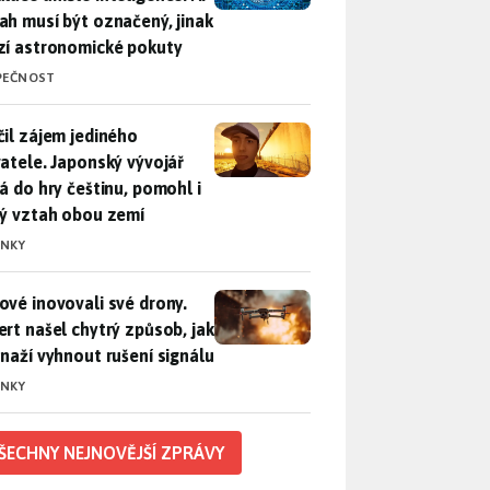
ah musí být označený, jinak
zí astronomické pokuty
PEČNOST
il zájem jediného uživatele. Japonský vývojář přidá do hry češ
čil zájem jediného
vatele. Japonský vývojář
dá do hry češtinu, pomohl i
lý vztah obou zemí
INKY
vé inovovali své drony. Expert našel chytrý způsob, jak se sna
ové inovovali své drony.
ert našel chytrý způsob, jak
snaží vyhnout rušení signálu
INKY
ŠECHNY NEJNOVĚJŠÍ ZPRÁVY