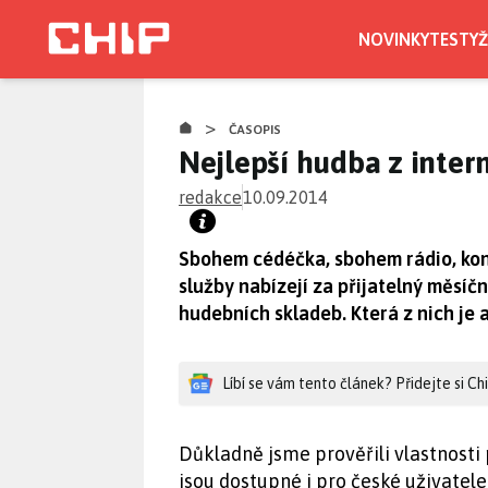
Přejít
k
NOVINKY
TESTY
Ž
hlavnímu
obsahu
>
ČASOPIS
Nejlepší hudba z inter
redakce
10.09.2014
Sbohem cédéčka, sbohem rádio, kon
služby nabízejí za přijatelný měsíč
hudebních skladeb. Která z nich je a
Líbí se vám tento článek? Přidejte si C
Důkladně jsme prověřili vlastnosti
jsou dostupné i pro české uživatele