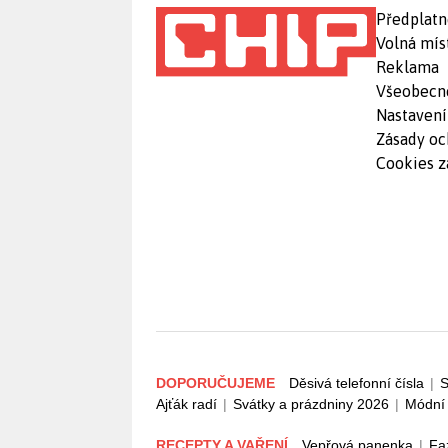
Předplatn
Volná mís
Reklama
Všeobecn
Nastavení
Zásady oc
Cookies z
DOPORUČUJEME
Děsivá telefonní čísla
|
S
Ajťák radí
|
Svátky a prázdniny 2026
|
Módní 
RECEPTY A VAŘENÍ
Vepřová panenka
|
Fa