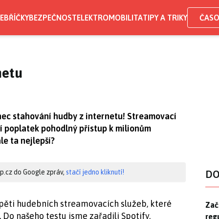
EBŘÍČKY
BEZPEČNOST
ELEKTROMOBILITA
TIPY A TRIKY
ČASO
netu
ec stahování hudby z internetu! Streamovací
ní poplatek pohodlný přístup k milionům
le ta nejlepší?
hip.cz do Google zpráv,
stačí jedno kliknutí!
DO
 pěti hudebních streamovacích služeb, které
Zač
Zač
. Do našeho testu jsme zařadili Spotify,
reg