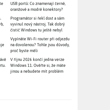
te
USB portů: Co znamenají černé,
oranžové a modré konektory?
.
Programátor si řekl dost a sám
yb,
vyvinul nový nástroj. Tak dobrý
čistič Windows tu ještě nebyl
Vypínáte Wi-Fi router při odjezdu
uje
na dovolenou? Tohle jsou důvody,
proč byste měli
rávě
V říjnu 2026 končí jedna verze
rtu.
Windows 11. Ověřte si, že máte
jinou a nebudete mít problém