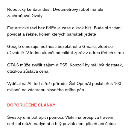
Robotický kentaur děsí. Dvoumetrový robot má ale
zachraňovat životy
Futuristické taxi bez řidiče je zase o krok blíž. Bude si s vámi
povídat a řekne, kolem kterých památek jedete
Google omezuje možnosti bezplatného Gmailu, zlobí se
uživatelé. V lednu ukončí odesílání zpráv z adres třetích stran
GTA 6 může zvýšit zájem o PS5. Konzolí by měl být dostatek,
otázkou zůstává cena
Vydělal na AI, teď střeží přírodu. Šéf OpenAI poslal přes 100
milionů na záchranu slavného orlího páru
DOPORUČENÉ ČLÁNKY
Švestky umí potrápit i pomoci. Vláknina prospívá trávení,
sorbitol může nadýmat a bílý povlak není plíseň ani špína