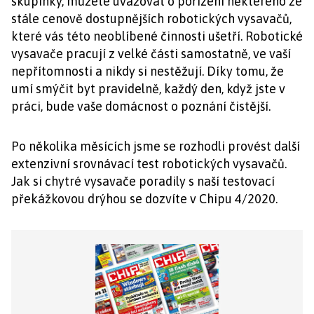
skupinky, můžete uvažovat o pořízení některého ze
stále cenově dostupnějších robotických vysavačů,
které vás této neoblíbené činnosti ušetří. Robotické
vysavače pracují z velké části samostatně, ve vaší
nepřítomnosti a nikdy si nestěžují. Díky tomu, že
umí smýčit byt pravidelně, každý den, když jste v
práci, bude vaše domácnost o poznání čistější.
Po několika měsících jsme se rozhodli provést další
extenzivní srovnávací test robotických vysavačů.
Jak si chytré vysavače poradily s naší testovací
překážkovou drýhou se dozvíte v Chipu 4/2020.