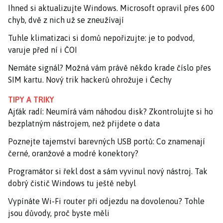
Ihned si aktualizujte Windows. Microsoft opravil přes 600
chyb, dvě z nich už se zneužívají
Tuhle klimatizaci si domů nepořizujte: je to podvod,
varuje před ní i ČOI
Nemáte signál? Možná vám právě někdo krade číslo přes
SIM kartu. Nový trik hackerů ohrožuje i Čechy
TIPY A TRIKY
Ajťák radí: Neumírá vám náhodou disk? Zkontrolujte si ho
bezplatným nástrojem, než přijdete o data
Poznejte tajemství barevných USB portů: Co znamenají
černé, oranžové a modré konektory?
Programátor si řekl dost a sám vyvinul nový nástroj. Tak
dobrý čistič Windows tu ještě nebyl
Vypínáte Wi-Fi router při odjezdu na dovolenou? Tohle
jsou důvody, proč byste měli