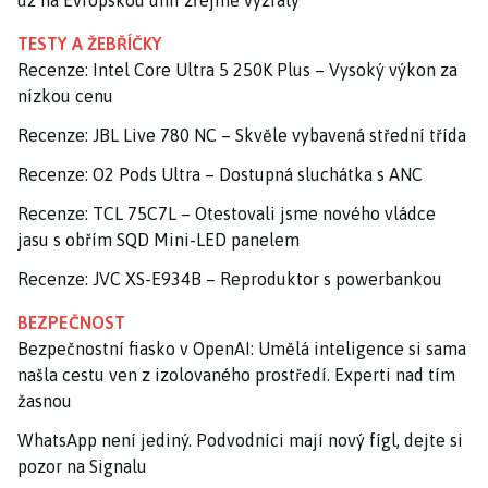
už na Evropskou unii zřejmě vyzrály
TESTY A ŽEBŘÍČKY
Recenze: Intel Core Ultra 5 250K Plus – Vysoký výkon za
nízkou cenu
Recenze: JBL Live 780 NC – Skvěle vybavená střední třída
Recenze: O2 Pods Ultra – Dostupná sluchátka s ANC
Recenze: TCL 75C7L – Otestovali jsme nového vládce
jasu s obřím SQD Mini-LED panelem
Recenze: JVC XS-E934B – Reproduktor s powerbankou
BEZPEČNOST
Bezpečnostní fiasko v OpenAI: Umělá inteligence si sama
našla cestu ven z izolovaného prostředí. Experti nad tím
žasnou
WhatsApp není jediný. Podvodníci mají nový fígl, dejte si
pozor na Signalu