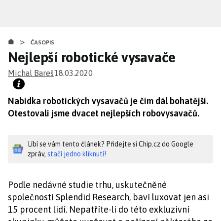
Přejít
k
hlavnímu
>
obsahu
ČASOPIS
Nejlepší robotické vysavače
Michal Bareš
18.03.2020
Nabídka robotických vysavačů je čím dál bohatější.
Otestovali jsme dvacet nejlepších robovysavačů.
Líbí se vám tento článek? Přidejte si Chip.cz do Google
zpráv,
stačí jedno kliknutí!
Podle nedávné studie trhu, uskutečněné
společností Splendid Research, baví luxovat jen asi
15 procent lidí. Nepatříte-li do této exkluzivní