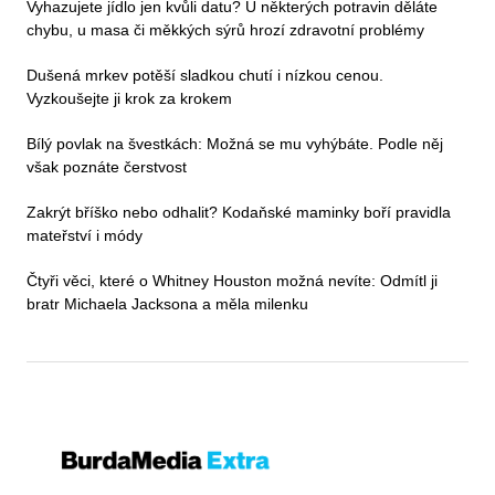
Vyhazujete jídlo jen kvůli datu? U některých potravin děláte
chybu, u masa či měkkých sýrů hrozí zdravotní problémy
Dušená mrkev potěší sladkou chutí i nízkou cenou.
Vyzkoušejte ji krok za krokem
Bílý povlak na švestkách: Možná se mu vyhýbáte. Podle něj
však poznáte čerstvost
Zakrýt bříško nebo odhalit? Kodaňské maminky boří pravidla
mateřství i módy
Čtyři věci, které o Whitney Houston možná nevíte: Odmítl ji
bratr Michaela Jacksona a měla milenku