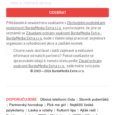
ODEBÍRAT
Přihlášením k newsletteru souhlasíte s
Obchodními podmínkami
společnosti BurdaMedia Extra s.r.o.
a potvrzujete, že jste se
seznámili se
Zásadami ochrany soukromí BurdaMedia Extra -
BurdaMedia Extra s.r.o.
bude s Vašimi údaji pracovat zejména k
organizaci a vyhodnocení akce a zasílání novinek.
Chcete navíc dostávat i další zajímavé a exkluzivní
informace od našich partnerů? Pokud souhlasíte se
zpracováním údajů k tomuto účelu podle
Zásad ochrany
soukromí BurdaMedia Extra s.r.o.
, zaškrtněte toto pole.
© 2003—2026 BurdaMedia Extra s.r.o.
DOPORUČUJEME
Děsivá telefonní čísla
|
Slovník puberťáků
|
Partnerský horoskop
|
Pick me girl
|
Nejtěžší české
jazykolamy
|
Láska a vztahy
|
Kulturní tipy
|
Ajťák radí
|