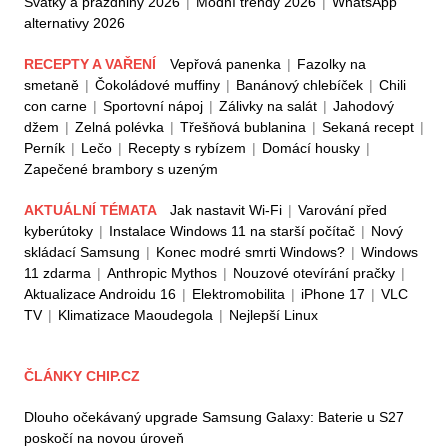
Svátky a prázdniny 2026
|
Módní trendy 2026
|
WhatsApp
alternativy 2026
RECEPTY A VAŘENÍ
Vepřová panenka
|
Fazolky na
smetaně
|
Čokoládové muffiny
|
Banánový chlebíček
|
Chili
con carne
|
Sportovní nápoj
|
Zálivky na salát
|
Jahodový
džem
|
Zelná polévka
|
Třešňová bublanina
|
Sekaná recept
|
Perník
|
Lečo
|
Recepty s rybízem
|
Domácí housky
|
Zapečené brambory s uzeným
AKTUÁLNÍ TÉMATA
Jak nastavit Wi-Fi
|
Varování před
kyberútoky
|
Instalace Windows 11 na starší počítač
|
Nový
skládací Samsung
|
Konec modré smrti Windows?
|
Windows
11 zdarma
|
Anthropic Mythos
|
Nouzové otevírání pračky
|
Aktualizace Androidu 16
|
Elektromobilita
|
iPhone 17
|
VLC
TV
|
Klimatizace Maoudegola
|
Nejlepší Linux
ČLÁNKY CHIP.CZ
Dlouho očekávaný upgrade Samsung Galaxy: Baterie u S27
poskočí na novou úroveň