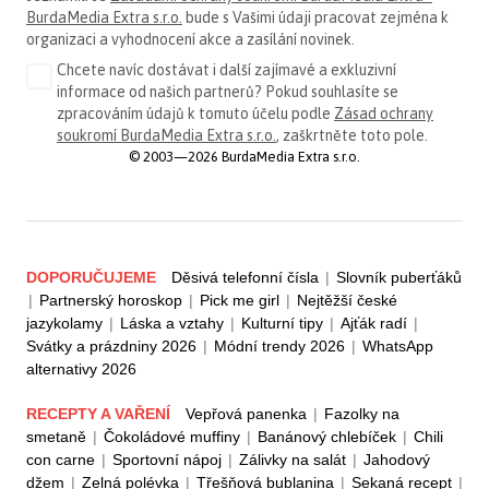
BurdaMedia Extra s.r.o.
bude s Vašimi údaji pracovat zejména k
organizaci a vyhodnocení akce a zasílání novinek.
Chcete navíc dostávat i další zajímavé a exkluzivní
informace od našich partnerů? Pokud souhlasíte se
zpracováním údajů k tomuto účelu podle
Zásad ochrany
soukromí BurdaMedia Extra s.r.o.
, zaškrtněte toto pole.
© 2003—2026 BurdaMedia Extra s.r.o.
DOPORUČUJEME
Děsivá telefonní čísla
|
Slovník puberťáků
|
Partnerský horoskop
|
Pick me girl
|
Nejtěžší české
jazykolamy
|
Láska a vztahy
|
Kulturní tipy
|
Ajťák radí
|
Svátky a prázdniny 2026
|
Módní trendy 2026
|
WhatsApp
alternativy 2026
RECEPTY A VAŘENÍ
Vepřová panenka
|
Fazolky na
smetaně
|
Čokoládové muffiny
|
Banánový chlebíček
|
Chili
con carne
|
Sportovní nápoj
|
Zálivky na salát
|
Jahodový
džem
|
Zelná polévka
|
Třešňová bublanina
|
Sekaná recept
|