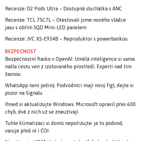
Recenze: O2 Pods Ultra – Dostupná sluchátka s ANC
Recenze: TCL 75C7L – Otestovali jsme nového vládce
jasu s obřím SQD Mini-LED panelem
Recenze: JVC XS-E934B – Reproduktor s powerbankou
BEZPEČNOST
Bezpečnostní fiasko v OpenAI: Umělá inteligence si sama
našla cestu ven z izolovaného prostředí. Experti nad tím
žasnou
WhatsApp není jediný. Podvodníci mají nový fígl, dejte si
pozor na Signalu
Ihned si aktualizujte Windows. Microsoft opravil přes 600
chyb, dvě z nich už se zneužívají
Tuhle klimatizaci si domů nepořizujte: je to podvod,
varuje před ní i ČOI