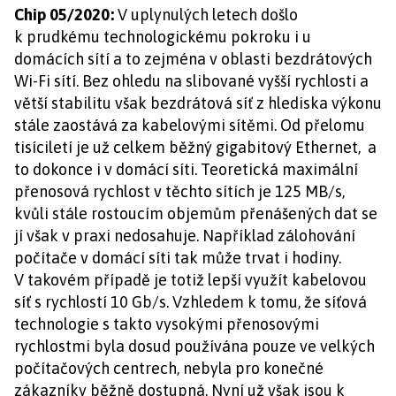
Chip 05/2020:
V uplynulých letech došlo
k prudkému technologickému pokroku i u
domácích sítí a to zejména v oblasti bezdrátových
Wi-Fi sítí. Bez ohledu na slibované vyšší rychlosti a
větší stabilitu však bezdrátová síť z hlediska výkonu
stále zaostává za kabelovými sítěmi. Od přelomu
tisíciletí je už celkem běžný gigabitový Ethernet, a
to dokonce i v domácí síti. Teoretická maximální
přenosová rychlost v těchto sítích je 125 MB/s,
kvůli stále rostoucím objemům přenášených dat se
jí však v praxi nedosahuje. Například zálohování
počítače v domácí síti tak může trvat i hodiny.
V takovém případě je totiž lepší využít kabelovou
síť s rychlostí 10 Gb/s. Vzhledem k tomu, že síťová
technologie s takto vysokými přenosovými
rychlostmi byla dosud používána pouze ve velkých
počítačových centrech, nebyla pro konečné
zákazníky běžně dostupná. Nyní už však jsou k