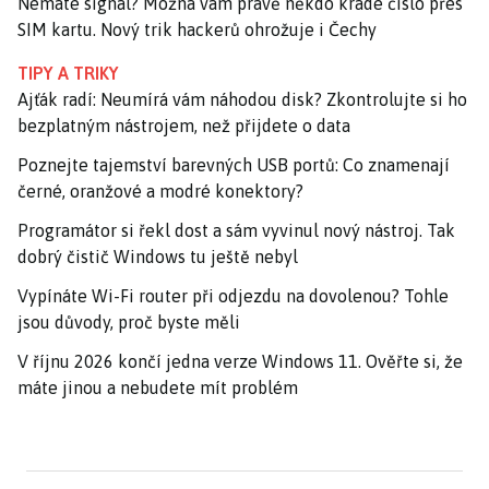
Nemáte signál? Možná vám právě někdo krade číslo přes
SIM kartu. Nový trik hackerů ohrožuje i Čechy
TIPY A TRIKY
Ajťák radí: Neumírá vám náhodou disk? Zkontrolujte si ho
bezplatným nástrojem, než přijdete o data
Poznejte tajemství barevných USB portů: Co znamenají
černé, oranžové a modré konektory?
Programátor si řekl dost a sám vyvinul nový nástroj. Tak
dobrý čistič Windows tu ještě nebyl
Vypínáte Wi-Fi router při odjezdu na dovolenou? Tohle
jsou důvody, proč byste měli
V říjnu 2026 končí jedna verze Windows 11. Ověřte si, že
máte jinou a nebudete mít problém