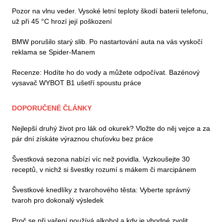
Pozor na vlnu veder. Vysoké letní teploty škodí baterii telefonu,
už při 45 °C hrozí její poškození
BMW porušilo starý slib. Po nastartování auta na vás vyskočí
reklama se Spider-Manem
Recenze: Hodíte ho do vody a můžete odpočívat. Bazénový
vysavač WYBOT B1 ušetří spoustu práce
DOPORUČENÉ ČLÁNKY
Nejlepší druhý život pro lák od okurek? Vložte do něj vejce a za
pár dní získáte výraznou chuťovku bez práce
Švestková sezona nabízí víc než povidla. Vyzkoušejte 30
receptů, v nichž si švestky rozumí s mákem či marcipánem
Švestkové knedlíky z tvarohového těsta: Vyberte správný
tvaroh pro dokonalý výsledek
Proč se při vaření používá alkohol a kdy je vhodné zvolit