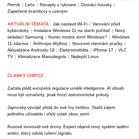
Perník
|
Lečo
|
Recepty s rybízem
|
Domácí housky
|
Zapečené brambory s uzeným
AKTUÁLNÍ TÉMATA
Jak nastavit Wi-Fi
|
Varování před
kyberútoky
|
Instalace Windows 11 na starší počítač
|
Nový
skládací Samsung
|
Konec modré smrti Windows?
|
Windows
11 zdarma
|
Anthropic Mythos
|
Nouzové otevírání pračky
|
Aktualizace Androidu 16
|
Elektromobilita
|
iPhone 17
|
VLC
TV
|
Klimatizace Maoudegola
|
Nejlepší Linux
ČLÁNKY CHIP.CZ
Začala platit evropská regulace umělé inteligence. AI obsah
musí být označený, jinak hrozí astronomické pokuty
Japonský vývojář přidá do své hry češtinu. Stačil zájem
jediného uživatele i vřelý vztah obou zemí
Rusové inovovali své drony. Expert objevil nový systém ladění
antén, který odolá rušení signálu