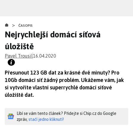
Přejít
k
hlavnímu
>
obsahu
ČASOPIS
Nejrychlejší domácí síťová
úložiště
Pavel Trousil
16.04.2020
Přesunout 123 GB dat za krásné dvě minuty? Pro
10Gb domácí síť žádný problém. Ukážeme vám, jak
si vytvoříte vlastní superrychlé domácí síťové
úložiště dat.
Líbí se vám tento článek? Přidejte si Chip.cz do Google
zpráv,
stačí jedno kliknutí!