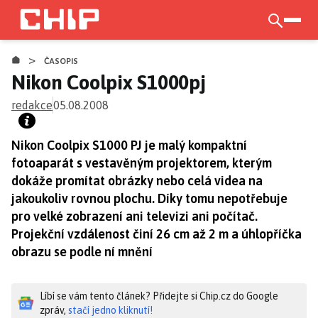
Přejít
k
otevří
hlavnímu
>
obsahu
ČASOPIS
Nikon Coolpix S1000pj
redakce
05.08.2008
Nikon Coolpix S1000 PJ je malý kompaktní
fotoaparát s vestavěným projektorem, kterým
dokáže promítat obrázky nebo celá videa na
jakoukoliv rovnou plochu. Díky tomu nepotřebuje
pro velké zobrazení ani televizi ani počítač.
Projekční vzdálenost činí 26 cm až 2 m a úhlopříčka
obrazu se podle ní mnění
Líbí se vám tento článek? Přidejte si Chip.cz do Google
zpráv,
stačí jedno kliknutí!