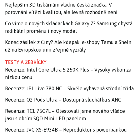
Nejlepším 3D tiskárnám vládne česká značka. V
porovnání vítězí kvalitou, ale levná rozhodně není
Co víme o nových skládačkách Galaxy Z? Samsung chystá
radikální proměnu i nový model
Konec zásilek z Číny? Ale kdepak, e-shopy Temu a Shein
už na Evropskou unii zřejmě vyzrály
TESTY A ŽEBŘÍČKY
Recenze: Intel Core Ultra 5 250K Plus – Vysoký výkon za
nízkou cenu
Recenze: JBL Live 780 NC – Skvěle vybavená střední třída
Recenze: O2 Pods Ultra – Dostupná sluchátka s ANC
Recenze: TCL 75C7L – Otestovali jsme nového vládce
jasu s obřím SQD Mini-LED panelem
Recenze: JVC XS-E934B – Reproduktor s powerbankou