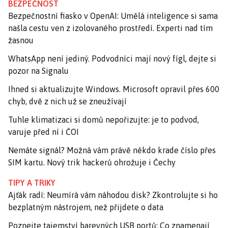
BEZPEČNOST
Bezpečnostní fiasko v OpenAI: Umělá inteligence si sama
našla cestu ven z izolovaného prostředí. Experti nad tím
žasnou
WhatsApp není jediný. Podvodníci mají nový fígl, dejte si
pozor na Signalu
Ihned si aktualizujte Windows. Microsoft opravil přes 600
chyb, dvě z nich už se zneužívají
Tuhle klimatizaci si domů nepořizujte: je to podvod,
varuje před ní i ČOI
Nemáte signál? Možná vám právě někdo krade číslo přes
SIM kartu. Nový trik hackerů ohrožuje i Čechy
TIPY A TRIKY
Ajťák radí: Neumírá vám náhodou disk? Zkontrolujte si ho
bezplatným nástrojem, než přijdete o data
Poznejte tajemství barevných USB portů: Co znamenají