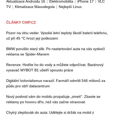
Aktualizace Androidu 16
|
Elektromobilita
|
iPhone 17
|
VLC
TV
|
Klimatizace Maoudegola
|
Nejlepší Linux
ČLÁNKY CHIP.CZ
Pozor na vlnu veder. Vysoké letní teploty škodí baterii telefonu,
už při 45 °C hrozí její poškození
BMW porušilo starý slib. Po nastartování auta na vás vyskočí
reklama se Spider-Manem
Recenze: Hodíte ho do vody a můžete odpočívat. Bazénový
vysavač WYBOT B1 ušetří spoustu práce
Digitální kolonialismus narazil. Farmáři odmítli 546 milionů za
půdu pro obří datacentrum
Nový podvod vám do mobilu propašuje „smetí“. Zbavte se
reklamy po hovoru dřív, než vás začne otravovat
Chytrý zlepšovák do auta: Udělejte si držák na mobil z