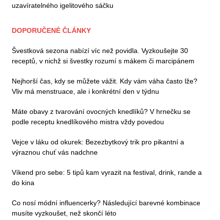
uzavíratelného igelitového sáčku
DOPORUČENÉ ČLÁNKY
Švestková sezona nabízí víc než povidla. Vyzkoušejte 30
receptů, v nichž si švestky rozumí s mákem či marcipánem
Nejhorší čas, kdy se můžete vážit. Kdy vám váha často lže?
Vliv má menstruace, ale i konkrétní den v týdnu
Máte obavy z tvarování ovocných knedlíků? V hrnečku se
podle receptu knedlíkového mistra vždy povedou
Vejce v láku od okurek: Bezezbytkový trik pro pikantní a
výraznou chuť vás nadchne
Víkend pro sebe: 5 tipů kam vyrazit na festival, drink, rande a
do kina
Co nosí módní influencerky? Následující barevné kombinace
musíte vyzkoušet, než skončí léto