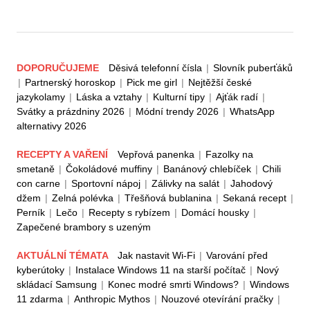
DOPORUČUJEME
Děsivá telefonní čísla
|
Slovník puberťáků
|
Partnerský horoskop
|
Pick me girl
|
Nejtěžší české
jazykolamy
|
Láska a vztahy
|
Kulturní tipy
|
Ajťák radí
|
Svátky a prázdniny 2026
|
Módní trendy 2026
|
WhatsApp
alternativy 2026
RECEPTY A VAŘENÍ
Vepřová panenka
|
Fazolky na
smetaně
|
Čokoládové muffiny
|
Banánový chlebíček
|
Chili
con carne
|
Sportovní nápoj
|
Zálivky na salát
|
Jahodový
džem
|
Zelná polévka
|
Třešňová bublanina
|
Sekaná recept
|
Perník
|
Lečo
|
Recepty s rybízem
|
Domácí housky
|
Zapečené brambory s uzeným
AKTUÁLNÍ TÉMATA
Jak nastavit Wi-Fi
|
Varování před
kyberútoky
|
Instalace Windows 11 na starší počítač
|
Nový
skládací Samsung
|
Konec modré smrti Windows?
|
Windows
11 zdarma
|
Anthropic Mythos
|
Nouzové otevírání pračky
|