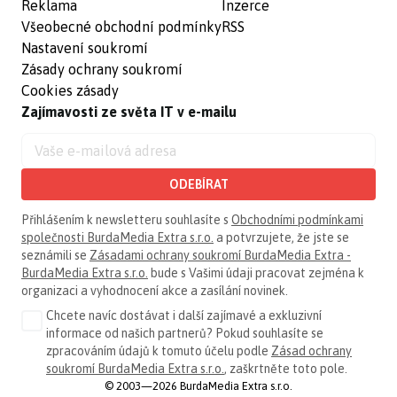
Reklama
Inzerce
Všeobecné obchodní podmínky
RSS
Nastavení soukromí
Zásady ochrany soukromí
Cookies zásady
Zajímavosti ze světa IT v e-mailu
ODEBÍRAT
Přihlášením k newsletteru souhlasíte s
Obchodními podmínkami
společnosti BurdaMedia Extra s.r.o.
a potvrzujete, že jste se
seznámili se
Zásadami ochrany soukromí BurdaMedia Extra -
BurdaMedia Extra s.r.o.
bude s Vašimi údaji pracovat zejména k
organizaci a vyhodnocení akce a zasílání novinek.
Chcete navíc dostávat i další zajímavé a exkluzivní
informace od našich partnerů? Pokud souhlasíte se
zpracováním údajů k tomuto účelu podle
Zásad ochrany
soukromí BurdaMedia Extra s.r.o.
, zaškrtněte toto pole.
© 2003—2026 BurdaMedia Extra s.r.o.