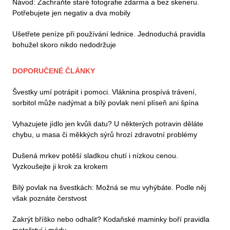
Návod: Zachraňte staré fotografie zdarma a bez skeneru.
Potřebujete jen negativ a dva mobily
Ušetřete peníze při používání lednice. Jednoduchá pravidla
bohužel skoro nikdo nedodržuje
DOPORUČENÉ ČLÁNKY
Švestky umí potrápit i pomoci. Vláknina prospívá trávení,
sorbitol může nadýmat a bílý povlak není plíseň ani špína
Vyhazujete jídlo jen kvůli datu? U některých potravin děláte
chybu, u masa či měkkých sýrů hrozí zdravotní problémy
Dušená mrkev potěší sladkou chutí i nízkou cenou.
Vyzkoušejte ji krok za krokem
Bílý povlak na švestkách: Možná se mu vyhýbáte. Podle něj
však poznáte čerstvost
Zakrýt bříško nebo odhalit? Kodaňské maminky boří pravidla