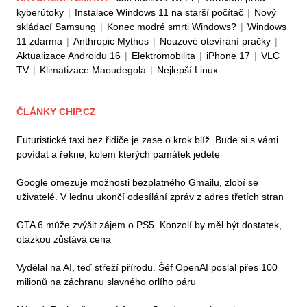
kyberútoky
|
Instalace Windows 11 na starší počítač
|
Nový
skládací Samsung
|
Konec modré smrti Windows?
|
Windows
11 zdarma
|
Anthropic Mythos
|
Nouzové otevírání pračky
|
Aktualizace Androidu 16
|
Elektromobilita
|
iPhone 17
|
VLC
TV
|
Klimatizace Maoudegola
|
Nejlepší Linux
ČLÁNKY CHIP.CZ
Futuristické taxi bez řidiče je zase o krok blíž. Bude si s vámi
povídat a řekne, kolem kterých památek jedete
Google omezuje možnosti bezplatného Gmailu, zlobí se
uživatelé. V lednu ukončí odesílání zpráv z adres třetích stran
GTA 6 může zvýšit zájem o PS5. Konzolí by měl být dostatek,
otázkou zůstává cena
Vydělal na AI, teď střeží přírodu. Šéf OpenAI poslal přes 100
milionů na záchranu slavného orlího páru