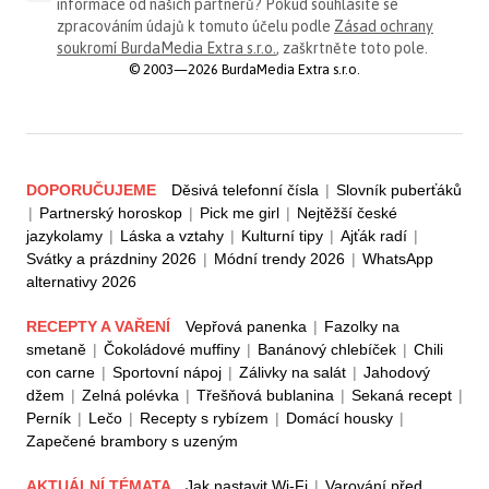
informace od našich partnerů? Pokud souhlasíte se
zpracováním údajů k tomuto účelu podle
Zásad ochrany
soukromí BurdaMedia Extra s.r.o.
, zaškrtněte toto pole.
© 2003—2026 BurdaMedia Extra s.r.o.
DOPORUČUJEME
Děsivá telefonní čísla
|
Slovník puberťáků
|
Partnerský horoskop
|
Pick me girl
|
Nejtěžší české
jazykolamy
|
Láska a vztahy
|
Kulturní tipy
|
Ajťák radí
|
Svátky a prázdniny 2026
|
Módní trendy 2026
|
WhatsApp
alternativy 2026
RECEPTY A VAŘENÍ
Vepřová panenka
|
Fazolky na
smetaně
|
Čokoládové muffiny
|
Banánový chlebíček
|
Chili
con carne
|
Sportovní nápoj
|
Zálivky na salát
|
Jahodový
džem
|
Zelná polévka
|
Třešňová bublanina
|
Sekaná recept
|
Perník
|
Lečo
|
Recepty s rybízem
|
Domácí housky
|
Zapečené brambory s uzeným
AKTUÁLNÍ TÉMATA
Jak nastavit Wi-Fi
|
Varování před