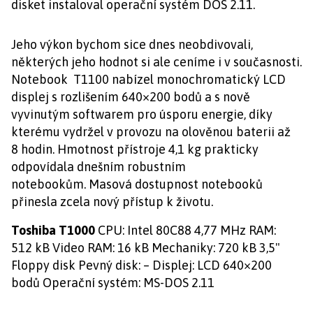
disket instaloval operační systém DOS 2.11.
Jeho výkon bychom sice dnes neobdivovali,
některých jeho hodnot si ale ceníme i v současnosti.
Notebook T1100 nabízel monochromatický LCD
displej s rozlišením 640×200 bodů a s nově
vyvinutým softwarem pro úsporu energie, díky
kterému vydržel v provozu na olověnou baterii až
8 hodin. Hmotnost přístroje 4,1 kg prakticky
odpovídala dnešním robustním
notebookům. Masová dostupnost notebooků
přinesla zcela nový přístup k životu.
Toshiba T1000
CPU: Intel 80C88 4,77 MHz RAM:
512 kB Video RAM: 16 kB Mechaniky: 720 kB 3,5"
Floppy disk Pevný disk: – Displej: LCD 640×200
bodů Operační systém: MS-DOS 2.11