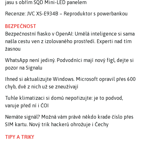
jasu s obřím SQD Mini-LED panelem
Recenze: JVC XS-E934B – Reproduktor s powerbankou
BEZPEČNOST
Bezpečnostní fiasko v OpenAI: Umělá inteligence si sama
našla cestu ven z izolovaného prostředí. Experti nad tím
žasnou
WhatsApp není jediný. Podvodníci mají nový fígl, dejte si
pozor na Signalu
Ihned si aktualizujte Windows. Microsoft opravil přes 600
chyb, dvě z nich už se zneužívají
Tuhle klimatizaci si domů nepořizujte: je to podvod,
varuje před ní i ČOI
Nemáte signál? Možná vám právě někdo krade číslo přes
SIM kartu. Nový trik hackerů ohrožuje i Čechy
TIPY A TRIKY