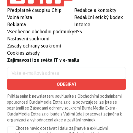
Předplatné časopisu Chip
Redakce a kontakty
Volná místa
Redakční etický kodex
Reklama
Inzerce
Všeobecné obchodní podmínky
RSS
Nastavení soukromí
Zásady ochrany soukromí
Cookies zásady
Zajímavosti ze světa IT v e-mailu
ODEBÍRAT
Přihlášením k newsletteru souhlasíte s
Obchodními podmínkami
společnosti BurdaMedia Extra s.r.o.
a potvrzujete, že jste se
seznámili se
Zásadami ochrany soukromí BurdaMedia Extra -
BurdaMedia Extra s.r.o.
bude s Vašimi údaji pracovat zejména k
organizaci a vyhodnocení akce a zasílání novinek.
Chcete navíc dostávat i další zajímavé a exkluzivní