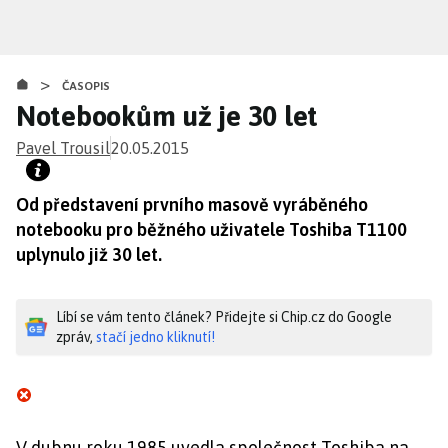
Přejít
k
hlavnímu
>
obsahu
ČASOPIS
Notebookům už je 30 let
Pavel Trousil
20.05.2015
Od představení prvního masově vyráběného
notebooku pro běžného uživatele Toshiba T1100
uplynulo již 30 let.
Líbí se vám tento článek? Přidejte si Chip.cz do Google
zpráv,
stačí jedno kliknutí!
V dubnu roku 1985 uvedla společnost Toshiba na