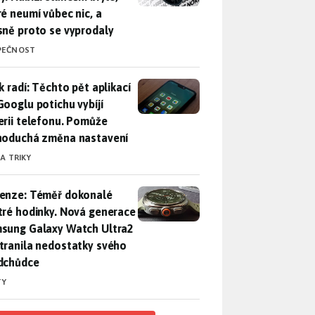
ré neumí vůbec nic, a
sně proto se vyprodaly
PEČNOST
ák radí: Těchto pět aplikací od Googlu potichu vybíjí baterii
k radí: Těchto pět aplikací
Googlu potichu vybíjí
erii telefonu. Pomůže
noduchá změna nastavení
 A TRIKY
enze: Téměř dokonalé chytré hodinky. Nová generace Samsung
enze: Téměř dokonalé
tré hodinky. Nová generace
sung Galaxy Watch Ultra2
tranila nedostatky svého
dchůdce
TY