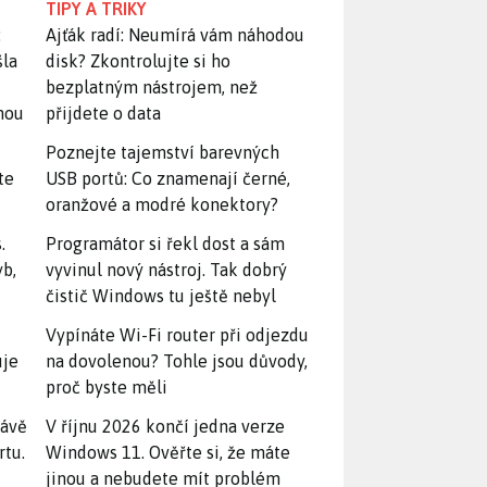
TIPY A TRIKY
:
Ajťák radí: Neumírá vám náhodou
šla
disk? Zkontrolujte si ho
bezplatným nástrojem, než
snou
přijdete o data
Poznejte tajemství barevných
te
USB portů: Co znamenají černé,
oranžové a modré konektory?
.
Programátor si řekl dost a sám
yb,
vyvinul nový nástroj. Tak dobrý
čistič Windows tu ještě nebyl
Vypínáte Wi-Fi router při odjezdu
uje
na dovolenou? Tohle jsou důvody,
proč byste měli
rávě
V říjnu 2026 končí jedna verze
rtu.
Windows 11. Ověřte si, že máte
jinou a nebudete mít problém