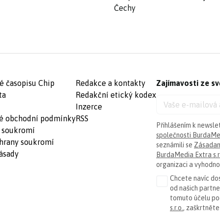
Čechy
é časopisu Chip
Redakce a kontakty
Zajímavosti ze sv
ta
Redakční etický kodex
Inzerce
é obchodní podmínky
RSS
Přihlášením k newsle
 soukromí
společnosti BurdaMed
hrany soukromí
seznámili se
Zásadam
ásady
BurdaMedia Extra s.r
organizaci a vyhodnoc
Chcete navíc dos
od našich partn
tomuto účelu p
s.r.o.
, zaškrtněte