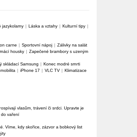
é jazykolamy
|
Láska a vztahy
|
Kulturní tipy
|
con carne
|
Sportovní nápoj
|
Zálivky na salát
mácí housky
|
Zapečené brambory s uzeným
ý skládací Samsung
|
Konec modré smrti
omobilita
|
iPhone 17
|
VLC TV
|
Klimatizace
pívají vlasům, trávení či srdci. Upravte je
i do vaření
ké. Víme, kdy skořice, zázvor a bobkový list
ýty