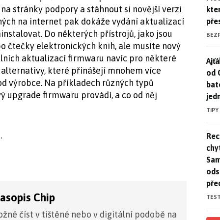
 na stránky podpory a stáhnout si novější verzi
kte
ených na internet pak dokáže vydání aktualizací
pře
instalovat. Do některých přístrojů, jako jsou
BEZ
bo čtečky elektronických knih, ale musíte nový
lních aktualizací firmwaru navíc pro některé
Ajť
Ajťá
e alternativy, které přinášejí mnohem více
od 
 od výrobce. Na příkladech různých typů
bat
ý upgrade firmwaru provádí, a co od něj
jed
TIPY
.
Rec
Rec
chy
Sam
ods
pře
časopis Chip
TES
žné číst v tištěné nebo v digitální podobě na