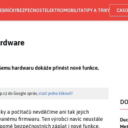
EBŘÍČKY
BEZPEČNOST
ELEKTROMOBILITA
TIPY A TRIKY
ČASO
ardware
ašemu hardwaru dokáže přinést nové funkce,
hip.cz do Google zpráv,
stačí jedno kliknutí!
DO
iky a počítačů nevděčíme ani tak jejich
anému firmwaru. Ten výrobci navíc neustále
Duck
Duc
kroomě bezpečnostních záplat i nové funkce.
Mety