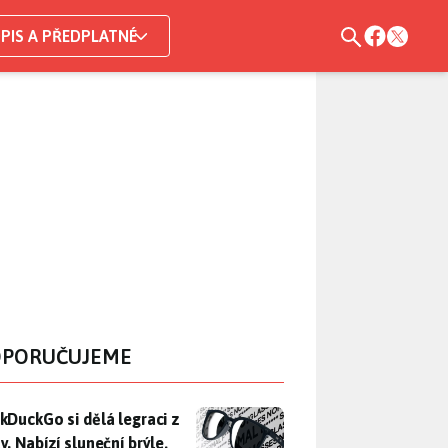
PIS A PŘEDPLATNÉ
PORUČUJEME
DuckGo si dělá legraci z Mety. Nabízí sluneční brýle, které n
kDuckGo si dělá legraci z
. Nabízí sluneční brýle,