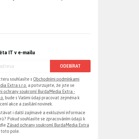
ěta IT v e-mailu
ODEBÍRAT
tteru souhlasíte s
Obchodními podmínkami
ia Extra s.r.o.
a potvrzujete, že jste se
i ochrany soukromí BurdaMedia Extra -
.o.
bude s Vašimi údaji pracovat zejména k
ení akce a zasílání novinek.
távat i další zajímavé a exkluzivní informace
erů? Pokud souhlasíte se zpracováním údajů k
odle
Zásad ochrany soukromí BurdaMedia Extra
 toto pole.