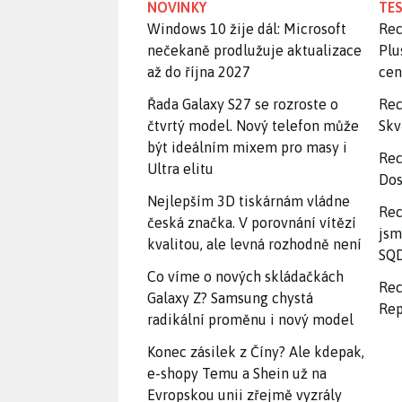
NOVINKY
TES
Windows 10 žije dál: Microsoft
Rec
nečekaně prodlužuje aktualizace
Plu
až do října 2027
ce
Řada Galaxy S27 se rozroste o
Rec
čtvrtý model. Nový telefon může
Skv
být ideálním mixem pro masy i
Rec
Ultra elitu
Dos
Nejlepším 3D tiskárnám vládne
Rec
česká značka. V porovnání vítězí
jsm
kvalitou, ale levná rozhodně není
SQD
Co víme o nových skládačkách
Rec
Galaxy Z? Samsung chystá
Rep
radikální proměnu i nový model
Konec zásilek z Číny? Ale kdepak,
e-shopy Temu a Shein už na
Evropskou unii zřejmě vyzrály