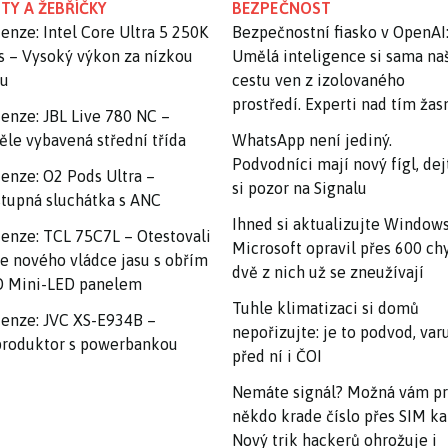
TY A ŽEBŘÍČKY
BEZPEČNOST
enze: Intel Core Ultra 5 250K
Bezpečnostní fiasko v OpenAI
s – Vysoký výkon za nízkou
Umělá inteligence si sama na
nu
cestu ven z izolovaného
prostředí. Experti nad tím ža
enze: JBL Live 780 NC –
ěle vybavená střední třída
WhatsApp není jediný.
Podvodníci mají nový fígl, dej
enze: O2 Pods Ultra –
si pozor na Signalu
tupná sluchátka s ANC
Ihned si aktualizujte Windows
enze: TCL 75C7L – Otestovali
Microsoft opravil přes 600 ch
e nového vládce jasu s obřím
dvě z nich už se zneužívají
 Mini-LED panelem
Tuhle klimatizaci si domů
enze: JVC XS-E934B –
nepořizujte: je to podvod, var
roduktor s powerbankou
před ní i ČOI
Nemáte signál? Možná vám p
někdo krade číslo přes SIM ka
Nový trik hackerů ohrožuje i