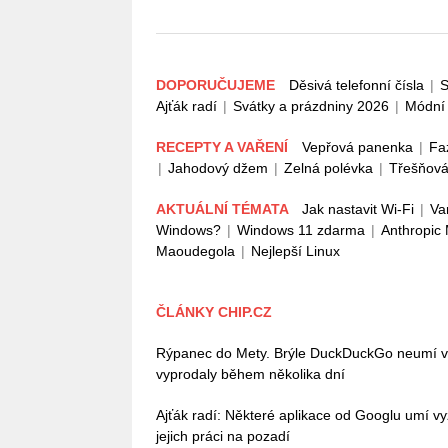
DOPORUČUJEME
Děsivá telefonní čísla
|
S
Ajťák radí
|
Svátky a prázdniny 2026
|
Módní 
RECEPTY A VAŘENÍ
Vepřová panenka
|
Fa
|
Jahodový džem
|
Zelná polévka
|
Třešňová
AKTUÁLNÍ TÉMATA
Jak nastavit Wi-Fi
|
Va
Windows?
|
Windows 11 zdarma
|
Anthropic
Maoudegola
|
Nejlepší Linux
ČLÁNKY CHIP.CZ
Rýpanec do Mety. Brýle DuckDuckGo neumí vůb
vyprodaly během několika dní
Ajťák radí: Některé aplikace od Googlu umí vy
jejich práci na pozadí