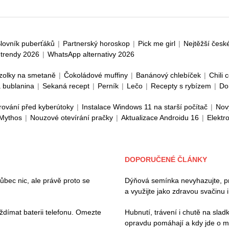
lovník puberťáků
|
Partnerský horoskop
|
Pick me girl
|
Nejtěžší česk
trendy 2026
|
WhatsApp alternativy 2026
zolky na smetaně
|
Čokoládové muffiny
|
Banánový chlebíček
|
Chili 
 bublanina
|
Sekaná recept
|
Perník
|
Lečo
|
Recepty s rybízem
|
Do
rování před kyberútoky
|
Instalace Windows 11 na starší počítač
|
Nov
 Mythos
|
Nouzové otevírání pračky
|
Aktualizace Androidu 16
|
Elektr
DOPORUČENÉ ČLÁNKY
ec nic, ale právě proto se
Dýňová semínka nevyhazujte, pros
a využijte jako zdravou svačinu 
ždímat baterii telefonu. Omezte
Hubnutí, trávení i chutě na slad
opravdu pomáhají a kdy jde o m