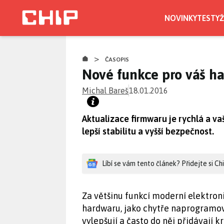
Přejít
k
NOVINKY
TESTY
Ž
hlavnímu
obsahu
>
ČASOPIS
Nové funkce pro váš h
Michal Bareš
18.01.2016
Aktualizace firmwaru je rychlá a v
lepší stabilitu a vyšší bezpečnost.
Líbí se vám tento článek? Přidejte si C
Za většinu funkcí moderní elektron
hardwaru, jako chytře naprogramov
vylepšují a často do něj přidávají 