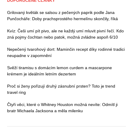
DOPORUČENÉ ČLÁNKY
Grilovaný květák se salsou z pečených paprik podle Jana
Punčocháře: Doby prachsprostého hermelínu skončily, říká
Kvíz: Češi umí pít pivo, ale ne každý umí mluvit pivní řečí. Kdo
zná pojmy čochtan nebo patok, možná zvládne aspoň 6/10
Nepečený tvarohový dort: Maminčin recept díky rodinné tradici
neupadne v zapomnění
Svěží tiramisu s domácím lemon curdem a mascarpone
krémem je ideálním letním dezertem
Proč si ženy pořizují druhý zásnubní prsten? Toto je trend
travel ring
Čtyři věci, které o Whitney Houston možná nevíte: Odmítl ji
bratr Michaela Jacksona a měla milenku