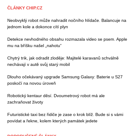
ČLÁNKY CHIP.CZ
Neobvyklý robot může nahradit nočního hlídače. Balancuje na
jednom kole a dokonce cítí plyn
Detekce nevhodného obsahu rozmazala video se psem. Apple
mu na bříšku našel „nahotu“
Chytrý trik, jak odradit zloděje: Majitelé karavanů schválně
nechávají v autě svůj starý mobil
Dlouho očekávaný upgrade Samsung Galaxy: Baterie u S27
poskočí na novou úroveň
Robotický kentaur děsí. Dvoumetrový robot má ale
zachraňovat životy
Futuristické taxi bez řidiče je zase o krok blíž. Bude si s vámi
povídat a řekne, kolem kterých památek jedete