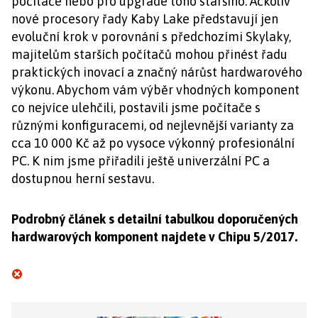
počítače nebo pro upgrade toho staršího. Ačkoliv
nové procesory řady Kaby Lake představují jen
evoluční krok v porovnání s předchozími Skylaky,
majitelům starších počítačů mohou přinést řadu
praktických inovací a značný nárůst hardwarového
výkonu. Abychom vám výběr vhodných komponent
co nejvíce ulehčili, postavili jsme počítače s
různými konfiguracemi, od nejlevnější varianty za
cca 10 000 Kč až po vysoce výkonný profesionální
PC. K nim jsme přiřadili ještě univerzální PC a
dostupnou herní sestavu.
Podrobný článek s detailní tabulkou doporučených
hardwarových komponent najdete v Chipu 5/2017.