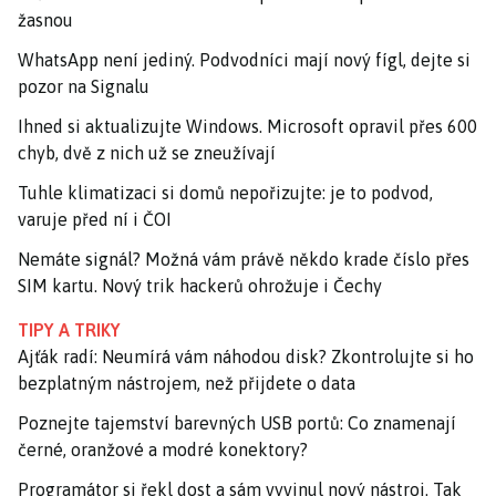
žasnou
WhatsApp není jediný. Podvodníci mají nový fígl, dejte si
pozor na Signalu
Ihned si aktualizujte Windows. Microsoft opravil přes 600
chyb, dvě z nich už se zneužívají
Tuhle klimatizaci si domů nepořizujte: je to podvod,
varuje před ní i ČOI
Nemáte signál? Možná vám právě někdo krade číslo přes
SIM kartu. Nový trik hackerů ohrožuje i Čechy
TIPY A TRIKY
Ajťák radí: Neumírá vám náhodou disk? Zkontrolujte si ho
bezplatným nástrojem, než přijdete o data
Poznejte tajemství barevných USB portů: Co znamenají
černé, oranžové a modré konektory?
Programátor si řekl dost a sám vyvinul nový nástroj. Tak