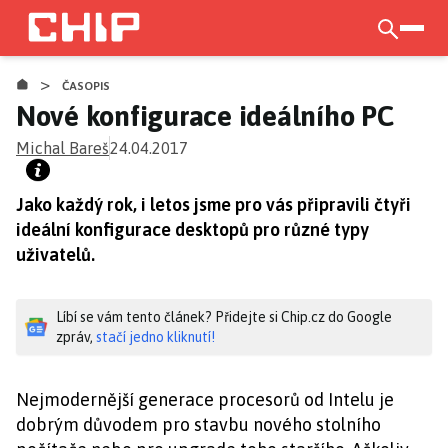
Přejít
k
otevří
hlavnímu
>
obsahu
ČASOPIS
Nové konfigurace ideálního PC
Michal Bareš
24.04.2017
Jako každý rok, i letos jsme pro vás připravili čtyři
ideální konfigurace desktopů pro různé typy
uživatelů.
Líbí se vám tento článek? Přidejte si Chip.cz do Google
zpráv,
stačí jedno kliknutí!
Nejmodernější generace procesorů od Intelu je
dobrým důvodem pro stavbu nového stolního