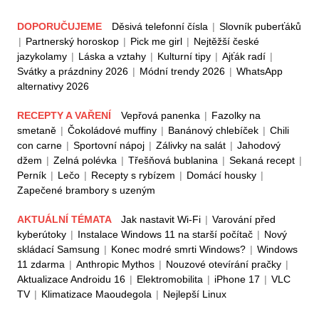
DOPORUČUJEME
Děsivá telefonní čísla
|
Slovník puberťáků
|
Partnerský horoskop
|
Pick me girl
|
Nejtěžší české
jazykolamy
|
Láska a vztahy
|
Kulturní tipy
|
Ajťák radí
|
Svátky a prázdniny 2026
|
Módní trendy 2026
|
WhatsApp
alternativy 2026
RECEPTY A VAŘENÍ
Vepřová panenka
|
Fazolky na
smetaně
|
Čokoládové muffiny
|
Banánový chlebíček
|
Chili
con carne
|
Sportovní nápoj
|
Zálivky na salát
|
Jahodový
džem
|
Zelná polévka
|
Třešňová bublanina
|
Sekaná recept
|
Perník
|
Lečo
|
Recepty s rybízem
|
Domácí housky
|
Zapečené brambory s uzeným
AKTUÁLNÍ TÉMATA
Jak nastavit Wi-Fi
|
Varování před
kyberútoky
|
Instalace Windows 11 na starší počítač
|
Nový
skládací Samsung
|
Konec modré smrti Windows?
|
Windows
11 zdarma
|
Anthropic Mythos
|
Nouzové otevírání pračky
|
Aktualizace Androidu 16
|
Elektromobilita
|
iPhone 17
|
VLC
TV
|
Klimatizace Maoudegola
|
Nejlepší Linux