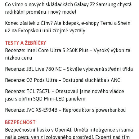
Co víme o nových skládačkách Galaxy Z? Samsung chystá
radikální proměnu i nový model
Konec zásilek z Číny? Ale kdepak, e-shopy Temu a Shein
už na Evropskou unii zřejmě vyzrály
TESTY A ŽEBŘÍČKY
Recenze: Intel Core Ultra 5 250K Plus – Vysoký výkon za
nízkou cenu
Recenze: JBL Live 780 NC – Skvěle vybavená střední třída
Recenze: O2 Pods Ultra – Dostupná sluchátka s ANC
Recenze: TCL 75C7L – Otestovali jsme nového vládce
jasu s obřím SQD Mini-LED panelem
Recenze: JVC XS-E934B – Reproduktor s powerbankou
BEZPEČNOST
Bezpečnostní fiasko v OpenAI: Umělá inteligence si sama
našla cestu ven z izolovaného prostředí. Experti nad tím