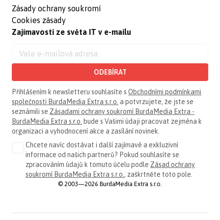
Zásady ochrany soukromí
Cookies zásady
Zajímavosti ze světa IT v e-mailu
ODEBÍRAT
Přihlášením k newsletteru souhlasíte s
Obchodními podmínkami
společnosti BurdaMedia Extra s.r.o.
a potvrzujete, že jste se
seznámili se
Zásadami ochrany soukromí BurdaMedia Extra -
BurdaMedia Extra s.r.o.
bude s Vašimi údaji pracovat zejména k
organizaci a vyhodnocení akce a zasílání novinek.
Chcete navíc dostávat i další zajímavé a exkluzivní
informace od našich partnerů? Pokud souhlasíte se
zpracováním údajů k tomuto účelu podle
Zásad ochrany
soukromí BurdaMedia Extra s.r.o.
, zaškrtněte toto pole.
© 2003—2026 BurdaMedia Extra s.r.o.