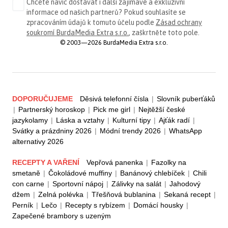
Chcete navíc dostávat i další zajímavé a exkluzivní
informace od našich partnerů? Pokud souhlasíte se
zpracováním údajů k tomuto účelu podle
Zásad ochrany
soukromí BurdaMedia Extra s.r.o.
, zaškrtněte toto pole.
© 2003—2026 BurdaMedia Extra s.r.o.
DOPORUČUJEME
Děsivá telefonní čísla
|
Slovník puberťáků
|
Partnerský horoskop
|
Pick me girl
|
Nejtěžší české
jazykolamy
|
Láska a vztahy
|
Kulturní tipy
|
Ajťák radí
|
Svátky a prázdniny 2026
|
Módní trendy 2026
|
WhatsApp
alternativy 2026
RECEPTY A VAŘENÍ
Vepřová panenka
|
Fazolky na
smetaně
|
Čokoládové muffiny
|
Banánový chlebíček
|
Chili
con carne
|
Sportovní nápoj
|
Zálivky na salát
|
Jahodový
džem
|
Zelná polévka
|
Třešňová bublanina
|
Sekaná recept
|
Perník
|
Lečo
|
Recepty s rybízem
|
Domácí housky
|
Zapečené brambory s uzeným