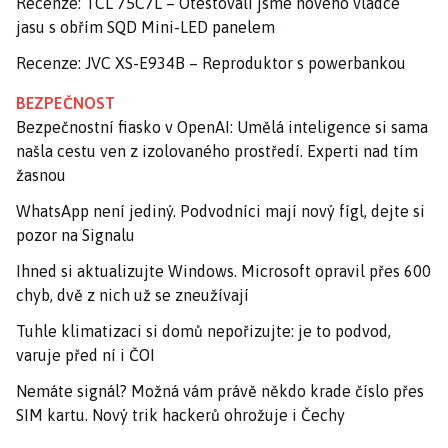
Recenze: TCL 75C7L – Otestovali jsme nového vládce
jasu s obřím SQD Mini-LED panelem
Recenze: JVC XS-E934B – Reproduktor s powerbankou
BEZPEČNOST
Bezpečnostní fiasko v OpenAI: Umělá inteligence si sama
našla cestu ven z izolovaného prostředí. Experti nad tím
žasnou
WhatsApp není jediný. Podvodníci mají nový fígl, dejte si
pozor na Signalu
Ihned si aktualizujte Windows. Microsoft opravil přes 600
chyb, dvě z nich už se zneužívají
Tuhle klimatizaci si domů nepořizujte: je to podvod,
varuje před ní i ČOI
Nemáte signál? Možná vám právě někdo krade číslo přes
SIM kartu. Nový trik hackerů ohrožuje i Čechy