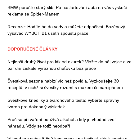
BMW porušilo starý slib. Po nastartování auta na vás vyskočí
reklama se Spider-Manem
Recenze: Hodíte ho do vody a můžete odpočívat. Bazénový
vysavač WYBOT B1 ušetří spoustu práce
DOPORUČENÉ ČLÁNKY
Nejlepší druhý život pro lák od okurek? Vložte do něj vejce a za
pár dní získáte výraznou chuťovku bez práce
Švestková sezona nabízí víc než povidla. Vyzkoušejte 30
receptů, v nichž si švestky rozumí s mákem či marcipánem
Švestkové knedlíky z tvarohového těsta: Vyberte správný
tvaroh pro dokonalý výsledek
Proč se při vaření používá alkohol a kdy je vhodné zvolit
náhradu. Vždy se totiž neodpaří
Víkend pro sebe: 5 tipů kam vyrazit na festival, drink, rande a