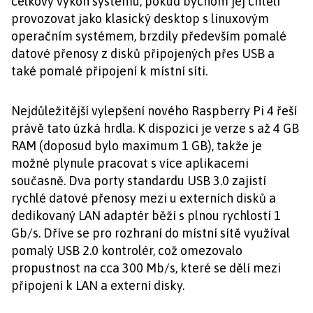
celkový výkon systému, pokud bychom jej chtěli
provozovat jako klasický desktop s linuxovým
operačním systémem, brzdily především pomalé
datové přenosy z disků připojených přes USB a
také pomalé připojení k místní síti.
Nejdůležitější vylepšení nového Raspberry Pi 4 řeší
právě tato úzká hrdla. K dispozici je verze s až 4 GB
RAM (doposud bylo maximum 1 GB), takže je
možné plynule pracovat s více aplikacemi
současně. Dva porty standardu USB 3.0 zajistí
rychlé datové přenosy mezi u externích disků a
dedikovaný LAN adaptér běží s plnou rychlostí 1
Gb/s. Dříve se pro rozhraní do místní sítě využíval
pomalý USB 2.0 kontrolér, což omezovalo
propustnost na cca 300 Mb/s, které se dělí mezi
připojení k LAN a externí disky.