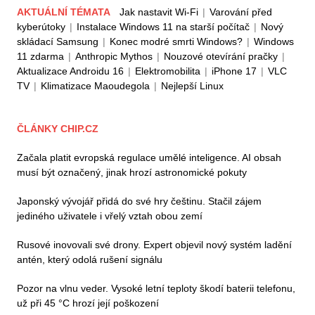
AKTUÁLNÍ TÉMATA
Jak nastavit Wi-Fi
|
Varování před
kyberútoky
|
Instalace Windows 11 na starší počítač
|
Nový
skládací Samsung
|
Konec modré smrti Windows?
|
Windows
11 zdarma
|
Anthropic Mythos
|
Nouzové otevírání pračky
|
Aktualizace Androidu 16
|
Elektromobilita
|
iPhone 17
|
VLC
TV
|
Klimatizace Maoudegola
|
Nejlepší Linux
ČLÁNKY CHIP.CZ
Začala platit evropská regulace umělé inteligence. AI obsah
musí být označený, jinak hrozí astronomické pokuty
Japonský vývojář přidá do své hry češtinu. Stačil zájem
jediného uživatele i vřelý vztah obou zemí
Rusové inovovali své drony. Expert objevil nový systém ladění
antén, který odolá rušení signálu
Pozor na vlnu veder. Vysoké letní teploty škodí baterii telefonu,
už při 45 °C hrozí její poškození