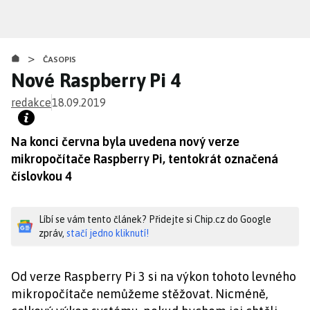
Přejít
k
hlavnímu
>
obsahu
ČASOPIS
Nové Raspberry Pi 4
redakce
18.09.2019
Na konci června byla uvedena nový verze
mikropočítače Raspberry Pi, tentokrát označená
číslovkou 4
Líbí se vám tento článek? Přidejte si Chip.cz do Google
zpráv,
stačí jedno kliknutí!
Od verze Raspberry Pi 3 si na výkon tohoto levného
mikropočítače nemůžeme stěžovat. Nicméně,