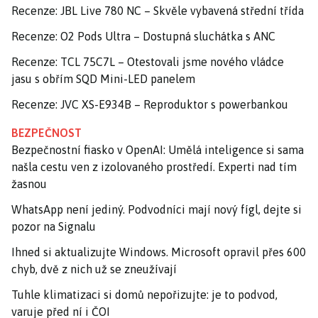
Recenze: JBL Live 780 NC – Skvěle vybavená střední třída
Recenze: O2 Pods Ultra – Dostupná sluchátka s ANC
Recenze: TCL 75C7L – Otestovali jsme nového vládce
jasu s obřím SQD Mini-LED panelem
Recenze: JVC XS-E934B – Reproduktor s powerbankou
BEZPEČNOST
Bezpečnostní fiasko v OpenAI: Umělá inteligence si sama
našla cestu ven z izolovaného prostředí. Experti nad tím
žasnou
WhatsApp není jediný. Podvodníci mají nový fígl, dejte si
pozor na Signalu
Ihned si aktualizujte Windows. Microsoft opravil přes 600
chyb, dvě z nich už se zneužívají
Tuhle klimatizaci si domů nepořizujte: je to podvod,
varuje před ní i ČOI