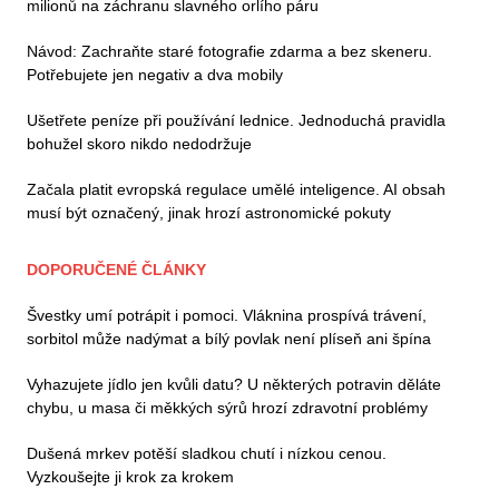
milionů na záchranu slavného orlího páru
Návod: Zachraňte staré fotografie zdarma a bez skeneru.
Potřebujete jen negativ a dva mobily
Ušetřete peníze při používání lednice. Jednoduchá pravidla
bohužel skoro nikdo nedodržuje
Začala platit evropská regulace umělé inteligence. AI obsah
musí být označený, jinak hrozí astronomické pokuty
DOPORUČENÉ ČLÁNKY
Švestky umí potrápit i pomoci. Vláknina prospívá trávení,
sorbitol může nadýmat a bílý povlak není plíseň ani špína
Vyhazujete jídlo jen kvůli datu? U některých potravin děláte
chybu, u masa či měkkých sýrů hrozí zdravotní problémy
Dušená mrkev potěší sladkou chutí i nízkou cenou.
Vyzkoušejte ji krok za krokem