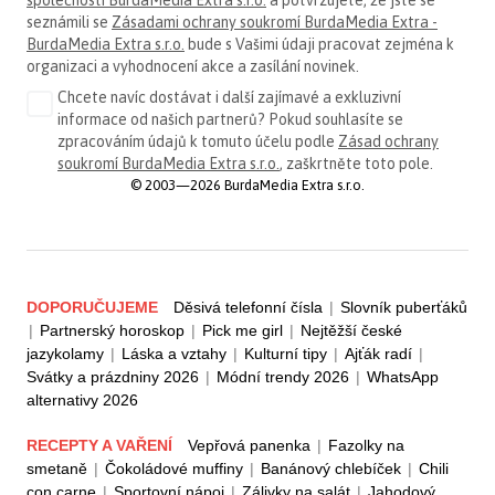
společnosti BurdaMedia Extra s.r.o.
a potvrzujete, že jste se
seznámili se
Zásadami ochrany soukromí BurdaMedia Extra -
BurdaMedia Extra s.r.o.
bude s Vašimi údaji pracovat zejména k
organizaci a vyhodnocení akce a zasílání novinek.
Chcete navíc dostávat i další zajímavé a exkluzivní
informace od našich partnerů? Pokud souhlasíte se
zpracováním údajů k tomuto účelu podle
Zásad ochrany
soukromí BurdaMedia Extra s.r.o.
, zaškrtněte toto pole.
© 2003—2026 BurdaMedia Extra s.r.o.
DOPORUČUJEME
Děsivá telefonní čísla
|
Slovník puberťáků
|
Partnerský horoskop
|
Pick me girl
|
Nejtěžší české
jazykolamy
|
Láska a vztahy
|
Kulturní tipy
|
Ajťák radí
|
Svátky a prázdniny 2026
|
Módní trendy 2026
|
WhatsApp
alternativy 2026
RECEPTY A VAŘENÍ
Vepřová panenka
|
Fazolky na
smetaně
|
Čokoládové muffiny
|
Banánový chlebíček
|
Chili
con carne
|
Sportovní nápoj
|
Zálivky na salát
|
Jahodový