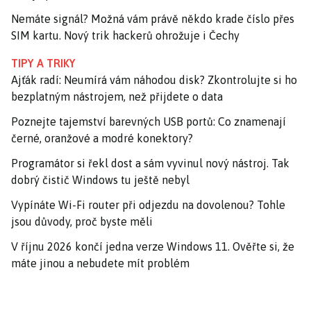
Nemáte signál? Možná vám právě někdo krade číslo přes
SIM kartu. Nový trik hackerů ohrožuje i Čechy
TIPY A TRIKY
Ajťák radí: Neumírá vám náhodou disk? Zkontrolujte si ho
bezplatným nástrojem, než přijdete o data
Poznejte tajemství barevných USB portů: Co znamenají
černé, oranžové a modré konektory?
Programátor si řekl dost a sám vyvinul nový nástroj. Tak
dobrý čistič Windows tu ještě nebyl
Vypínáte Wi-Fi router při odjezdu na dovolenou? Tohle
jsou důvody, proč byste měli
V říjnu 2026 končí jedna verze Windows 11. Ověřte si, že
máte jinou a nebudete mít problém