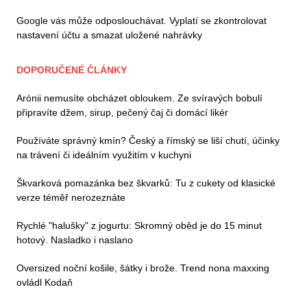
Google vás může odposlouchávat. Vyplatí se zkontrolovat
nastavení účtu a smazat uložené nahrávky
DOPORUČENÉ ČLÁNKY
Arónii nemusíte obcházet obloukem. Ze svíravých bobulí
připravíte džem, sirup, pečený čaj či domácí likér
Používáte správný kmín? Český a římský se liší chutí, účinky
na trávení či ideálním využitím v kuchyni
Škvarková pomazánka bez škvarků: Tu z cukety od klasické
verze téměř nerozeznáte
Rychlé "halušky" z jogurtu: Skromný oběd je do 15 minut
hotový. Nasladko i naslano
Oversized noční košile, šátky i brože. Trend nona maxxing
ovládl Kodaň