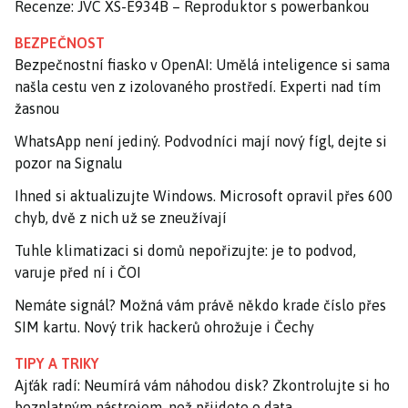
Recenze: JVC XS-E934B – Reproduktor s powerbankou
BEZPEČNOST
Bezpečnostní fiasko v OpenAI: Umělá inteligence si sama
našla cestu ven z izolovaného prostředí. Experti nad tím
žasnou
WhatsApp není jediný. Podvodníci mají nový fígl, dejte si
pozor na Signalu
Ihned si aktualizujte Windows. Microsoft opravil přes 600
chyb, dvě z nich už se zneužívají
Tuhle klimatizaci si domů nepořizujte: je to podvod,
varuje před ní i ČOI
Nemáte signál? Možná vám právě někdo krade číslo přes
SIM kartu. Nový trik hackerů ohrožuje i Čechy
TIPY A TRIKY
Ajťák radí: Neumírá vám náhodou disk? Zkontrolujte si ho
bezplatným nástrojem, než přijdete o data