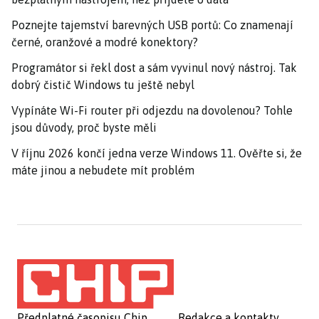
Poznejte tajemství barevných USB portů: Co znamenají
černé, oranžové a modré konektory?
Programátor si řekl dost a sám vyvinul nový nástroj. Tak
dobrý čistič Windows tu ještě nebyl
Vypínáte Wi-Fi router při odjezdu na dovolenou? Tohle
jsou důvody, proč byste měli
V říjnu 2026 končí jedna verze Windows 11. Ověřte si, že
máte jinou a nebudete mít problém
Předplatné časopisu Chip
Redakce a kontakty