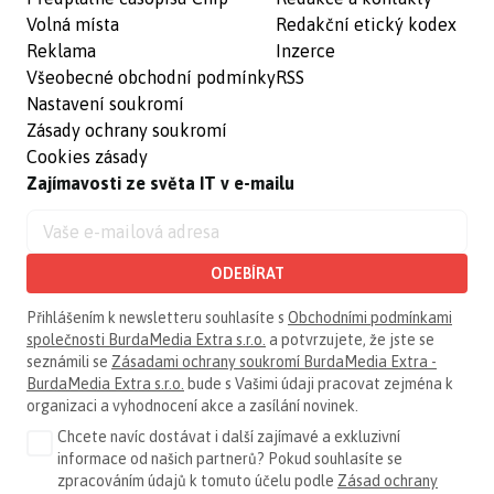
Volná místa
Redakční etický kodex
Reklama
Inzerce
Všeobecné obchodní podmínky
RSS
Nastavení soukromí
Zásady ochrany soukromí
Cookies zásady
Zajímavosti ze světa IT v e-mailu
ODEBÍRAT
Přihlášením k newsletteru souhlasíte s
Obchodními podmínkami
společnosti BurdaMedia Extra s.r.o.
a potvrzujete, že jste se
seznámili se
Zásadami ochrany soukromí BurdaMedia Extra -
BurdaMedia Extra s.r.o.
bude s Vašimi údaji pracovat zejména k
organizaci a vyhodnocení akce a zasílání novinek.
Chcete navíc dostávat i další zajímavé a exkluzivní
informace od našich partnerů? Pokud souhlasíte se
zpracováním údajů k tomuto účelu podle
Zásad ochrany