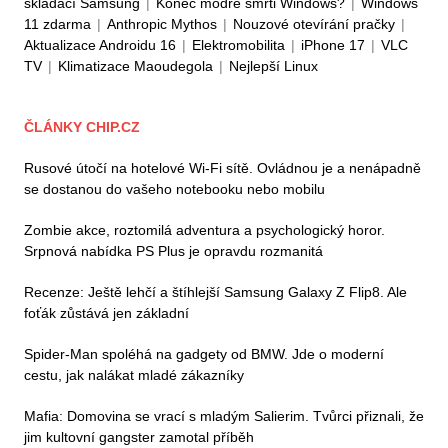
skládací Samsung
|
Konec modré smrti Windows?
|
Windows
11 zdarma
|
Anthropic Mythos
|
Nouzové otevírání pračky
|
Aktualizace Androidu 16
|
Elektromobilita
|
iPhone 17
|
VLC
TV
|
Klimatizace Maoudegola
|
Nejlepší Linux
ČLÁNKY CHIP.CZ
Rusové útočí na hotelové Wi-Fi sítě. Ovládnou je a nenápadně
se dostanou do vašeho notebooku nebo mobilu
Zombie akce, roztomilá adventura a psychologický horor.
Srpnová nabídka PS Plus je opravdu rozmanitá
Recenze: Ještě lehčí a štíhlejší Samsung Galaxy Z Flip8. Ale
foťák zůstává jen základní
Spider-Man spoléhá na gadgety od BMW. Jde o moderní
cestu, jak nalákat mladé zákazníky
Mafia: Domovina se vrací s mladým Salierim. Tvůrci přiznali, že
jim kultovní gangster zamotal příběh