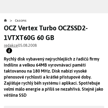
Přejít
k
hlavnímu
>
obsahu
ČASOPIS
OCZ Vertex Turbo OCZSSD2-
1VTXT60G 60 GB
redakce
05.08.2008
Rychlý disk vybavený nejrychlejších z řadičů firmy
Indilinx a velkou 64MB vyrovnávací pamětí
taktovanou na 180 MHz. Disk nabízí vysoké
přenosové rychlosti a krátké přístupové doby.
Zajišťuje rychlý běh systému i aplikací. Spotřebuje
velmi málo energie a příliš se nezahřívá. Stejně jako
většina SSD