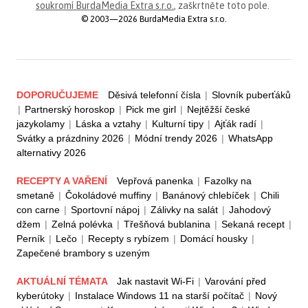
soukromí BurdaMedia Extra s.r.o.
, zaškrtněte toto pole.
© 2003—2026 BurdaMedia Extra s.r.o.
DOPORUČUJEME
Děsivá telefonní čísla
|
Slovník puberťáků
|
Partnerský horoskop
|
Pick me girl
|
Nejtěžší české
jazykolamy
|
Láska a vztahy
|
Kulturní tipy
|
Ajťák radí
|
Svátky a prázdniny 2026
|
Módní trendy 2026
|
WhatsApp
alternativy 2026
RECEPTY A VAŘENÍ
Vepřová panenka
|
Fazolky na
smetaně
|
Čokoládové muffiny
|
Banánový chlebíček
|
Chili
con carne
|
Sportovní nápoj
|
Zálivky na salát
|
Jahodový
džem
|
Zelná polévka
|
Třešňová bublanina
|
Sekaná recept
|
Perník
|
Lečo
|
Recepty s rybízem
|
Domácí housky
|
Zapečené brambory s uzeným
AKTUÁLNÍ TÉMATA
Jak nastavit Wi-Fi
|
Varování před
kyberútoky
|
Instalace Windows 11 na starší počítač
|
Nový