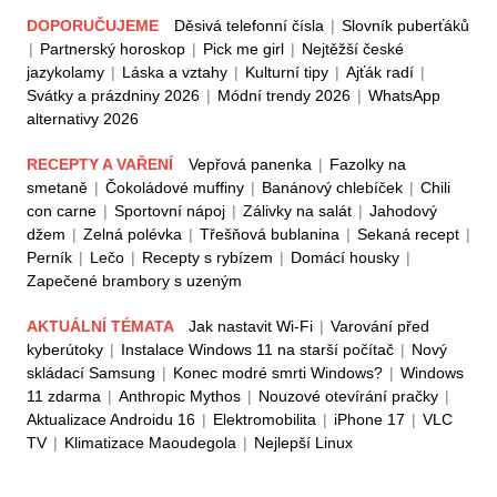
DOPORUČUJEME
Děsivá telefonní čísla
|
Slovník puberťáků
|
Partnerský horoskop
|
Pick me girl
|
Nejtěžší české
jazykolamy
|
Láska a vztahy
|
Kulturní tipy
|
Ajťák radí
|
Svátky a prázdniny 2026
|
Módní trendy 2026
|
WhatsApp
alternativy 2026
RECEPTY A VAŘENÍ
Vepřová panenka
|
Fazolky na
smetaně
|
Čokoládové muffiny
|
Banánový chlebíček
|
Chili
con carne
|
Sportovní nápoj
|
Zálivky na salát
|
Jahodový
džem
|
Zelná polévka
|
Třešňová bublanina
|
Sekaná recept
|
Perník
|
Lečo
|
Recepty s rybízem
|
Domácí housky
|
Zapečené brambory s uzeným
AKTUÁLNÍ TÉMATA
Jak nastavit Wi-Fi
|
Varování před
kyberútoky
|
Instalace Windows 11 na starší počítač
|
Nový
skládací Samsung
|
Konec modré smrti Windows?
|
Windows
11 zdarma
|
Anthropic Mythos
|
Nouzové otevírání pračky
|
Aktualizace Androidu 16
|
Elektromobilita
|
iPhone 17
|
VLC
TV
|
Klimatizace Maoudegola
|
Nejlepší Linux