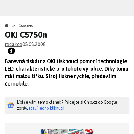
Přejít
k
hlavnímu
>
obsahu
ČASOPIS
OKI C5750n
redakce
05.08.2008
Barevná tiskárna OKI tisknoucí pomocí technologie
LED, charakteristické pro tohoto výrobce. Díky tomu
má i malou šířku. Stroj tiskne rychle, především
černobíle.
Líbí se vám tento článek? Přidejte si Chip.cz do Google
zpráv,
stačí jedno kliknutí!