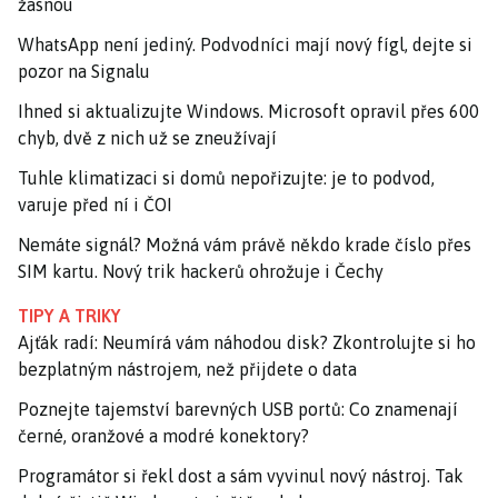
žasnou
WhatsApp není jediný. Podvodníci mají nový fígl, dejte si
pozor na Signalu
Ihned si aktualizujte Windows. Microsoft opravil přes 600
chyb, dvě z nich už se zneužívají
Tuhle klimatizaci si domů nepořizujte: je to podvod,
varuje před ní i ČOI
Nemáte signál? Možná vám právě někdo krade číslo přes
SIM kartu. Nový trik hackerů ohrožuje i Čechy
TIPY A TRIKY
Ajťák radí: Neumírá vám náhodou disk? Zkontrolujte si ho
bezplatným nástrojem, než přijdete o data
Poznejte tajemství barevných USB portů: Co znamenají
černé, oranžové a modré konektory?
Programátor si řekl dost a sám vyvinul nový nástroj. Tak