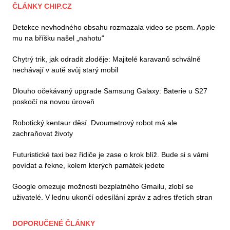
ČLÁNKY CHIP.CZ
Detekce nevhodného obsahu rozmazala video se psem. Apple
mu na bříšku našel „nahotu“
Chytrý trik, jak odradit zloděje: Majitelé karavanů schválně
nechávají v autě svůj starý mobil
Dlouho očekávaný upgrade Samsung Galaxy: Baterie u S27
poskočí na novou úroveň
Robotický kentaur děsí. Dvoumetrový robot má ale
zachraňovat životy
Futuristické taxi bez řidiče je zase o krok blíž. Bude si s vámi
povídat a řekne, kolem kterých památek jedete
Google omezuje možnosti bezplatného Gmailu, zlobí se
uživatelé. V lednu ukončí odesílání zpráv z adres třetích stran
DOPORUČENÉ ČLÁNKY