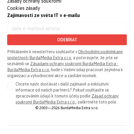
Zásady ochrany soukromí
Cookies zásady
Zajímavosti ze světa IT v e-mailu
ODEBÍRAT
Přihlášením k newsletteru souhlasíte s
Obchodními podmínkami
společnosti BurdaMedia Extra s.r.o.
a potvrzujete, že jste se
seznámili se
Zásadami ochrany soukromí BurdaMedia Extra -
BurdaMedia Extra s.r.o.
bude s Vašimi údaji pracovat zejména k
organizaci a vyhodnocení akce a zasílání novinek.
Chcete navíc dostávat i další zajímavé a exkluzivní
informace od našich partnerů? Pokud souhlasíte se
zpracováním údajů k tomuto účelu podle
Zásad ochrany
soukromí BurdaMedia Extra s.r.o.
, zaškrtněte toto pole.
© 2003—2026 BurdaMedia Extra s.r.o.