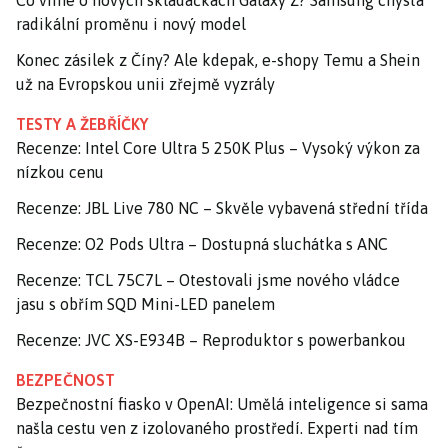
Co víme o nových skládačkách Galaxy Z? Samsung chystá
radikální proměnu i nový model
Konec zásilek z Číny? Ale kdepak, e-shopy Temu a Shein
už na Evropskou unii zřejmě vyzrály
TESTY A ŽEBŘÍČKY
Recenze: Intel Core Ultra 5 250K Plus – Vysoký výkon za
nízkou cenu
Recenze: JBL Live 780 NC – Skvěle vybavená střední třída
Recenze: O2 Pods Ultra – Dostupná sluchátka s ANC
Recenze: TCL 75C7L – Otestovali jsme nového vládce
jasu s obřím SQD Mini-LED panelem
Recenze: JVC XS-E934B – Reproduktor s powerbankou
BEZPEČNOST
Bezpečnostní fiasko v OpenAI: Umělá inteligence si sama
našla cestu ven z izolovaného prostředí. Experti nad tím