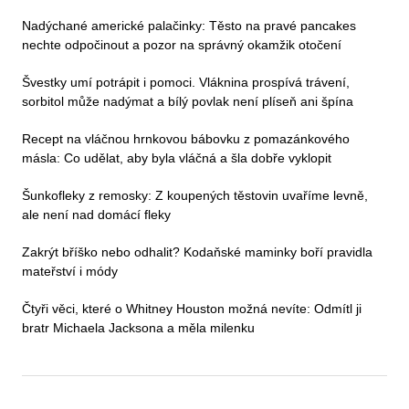
Nadýchané americké palačinky: Těsto na pravé pancakes
nechte odpočinout a pozor na správný okamžik otočení
Švestky umí potrápit i pomoci. Vláknina prospívá trávení,
sorbitol může nadýmat a bílý povlak není plíseň ani špína
Recept na vláčnou hrnkovou bábovku z pomazánkového
másla: Co udělat, aby byla vláčná a šla dobře vyklopit
Šunkofleky z remosky: Z koupených těstovin uvaříme levně,
ale není nad domácí fleky
Zakrýt bříško nebo odhalit? Kodaňské maminky boří pravidla
mateřství i módy
Čtyři věci, které o Whitney Houston možná nevíte: Odmítl ji
bratr Michaela Jacksona a měla milenku