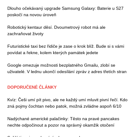
Dlouho očekávaný upgrade Samsung Galaxy: Baterie u S27
poskočí na novou úroveň
Robotický kentaur děsí. Dvoumetrový robot má ale
zachraňovat životy
Futuristické taxi bez řidiče je zase o krok blíž. Bude si s vámi
povídat a řekne, kolem kterých památek jedete
Google omezuje možnosti bezplatného Gmailu, zlobí se
uživatelé. V lednu ukončí odesílání zpráv z adres třetích stran
DOPORUČENÉ ČLÁNKY
Kvíz: Češi umí pít pivo, ale ne každý umí mluvit pivní řečí. Kdo
zná pojmy čochtan nebo patok, možná zvládne aspoň 6/10
Nadýchané americké palačinky: Těsto na pravé pancakes
nechte odpočinout a pozor na správný okamžik otočení