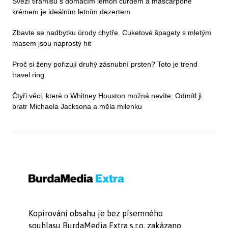
Svěží tiramisu s domácím lemon curdem a mascarpone
krémem je ideálním letním dezertem
Zbavte se nadbytku úrody chytře. Cuketové špagety s mletým
masem jsou naprostý hit
Proč si ženy pořizují druhý zásnubní prsten? Toto je trend
travel ring
Čtyři věci, které o Whitney Houston možná nevíte: Odmítl ji
bratr Michaela Jacksona a měla milenku
Kopírování obsahu je bez písemného
souhlasu BurdaMedia Extra s.r.o. zakázano