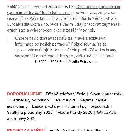
Přihlášením k newsletteru souhlasíte s
Obchodními podmínkami
společnosti BurdaMedia Extra s.r.o.
a potvrzujete, že jste se
seznámili se
Zásadami ochrany soukromí BurdaMedia Extra -
BurdaMedia Extra s.r.o.
bude s Vašimi údaji pracovat zejména k
organizaci a vyhodnocení akce a zasílání novinek.
Chcete navíc dostávat i další zajímavé a exkluzivní
informace od našich partnerů? Pokud souhlasíte se
zpracováním údajů k tomuto účelu podle
Zásad ochrany
soukromí BurdaMedia Extra s.r.o.
, zaškrtněte toto pole.
© 2003—2026 BurdaMedia Extra s.r.o.
DOPORUČUJEME
Děsivá telefonní čísla
|
Slovník puberťáků
|
Partnerský horoskop
|
Pick me girl
|
Nejtěžší české
jazykolamy
|
Láska a vztahy
|
Kulturní tipy
|
Ajťák radí
|
Svátky a prázdniny 2026
|
Módní trendy 2026
|
WhatsApp
alternativy 2026
RECEPTY A VAŘENÍ
Vepřová panenka
|
Fazolky na