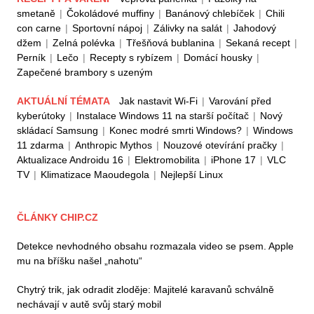
smetaně
|
Čokoládové muffiny
|
Banánový chlebíček
|
Chili
con carne
|
Sportovní nápoj
|
Zálivky na salát
|
Jahodový
džem
|
Zelná polévka
|
Třešňová bublanina
|
Sekaná recept
|
Perník
|
Lečo
|
Recepty s rybízem
|
Domácí housky
|
Zapečené brambory s uzeným
AKTUÁLNÍ TÉMATA
Jak nastavit Wi-Fi
|
Varování před
kyberútoky
|
Instalace Windows 11 na starší počítač
|
Nový
skládací Samsung
|
Konec modré smrti Windows?
|
Windows
11 zdarma
|
Anthropic Mythos
|
Nouzové otevírání pračky
|
Aktualizace Androidu 16
|
Elektromobilita
|
iPhone 17
|
VLC
TV
|
Klimatizace Maoudegola
|
Nejlepší Linux
ČLÁNKY CHIP.CZ
Detekce nevhodného obsahu rozmazala video se psem. Apple
mu na bříšku našel „nahotu“
Chytrý trik, jak odradit zloděje: Majitelé karavanů schválně
nechávají v autě svůj starý mobil