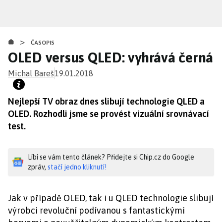
Přejít
k
hlavnímu
>
obsahu
ČASOPIS
OLED versus QLED: vyhrává černá
Michal Bareš
19.01.2018
Nejlepší TV obraz dnes slibují technologie QLED a
OLED. Rozhodli jsme se provést vizuální srovnávací
test.
Líbí se vám tento článek? Přidejte si Chip.cz do Google
zpráv,
stačí jedno kliknutí!
Jak v případě OLED, tak i u QLED technologie slibují
výrobci revoluční podívanou s fantastickými