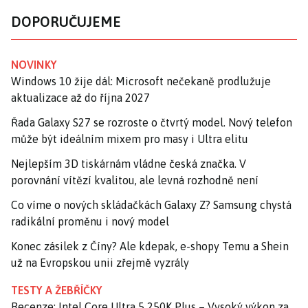
DOPORUČUJEME
NOVINKY
Windows 10 žije dál: Microsoft nečekaně prodlužuje
aktualizace až do října 2027
Řada Galaxy S27 se rozroste o čtvrtý model. Nový telefon
může být ideálním mixem pro masy i Ultra elitu
Nejlepším 3D tiskárnám vládne česká značka. V
porovnání vítězí kvalitou, ale levná rozhodně není
Co víme o nových skládačkách Galaxy Z? Samsung chystá
radikální proměnu i nový model
Konec zásilek z Číny? Ale kdepak, e-shopy Temu a Shein
už na Evropskou unii zřejmě vyzrály
TESTY A ŽEBŘÍČKY
Recenze: Intel Core Ultra 5 250K Plus – Vysoký výkon za