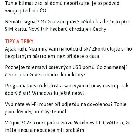
Tuhle klimatizaci si domů nepořizujte: je to podvod,
varuje před ní i ČOI
Nemáte signál? Možná vám právě někdo krade číslo přes
SIM kartu. Nový trik hackerů ohrožuje i Čechy
TIPY A TRIKY
Ajťák radí: Neumírá vám náhodou disk? Zkontrolujte si ho
bezplatným nástrojem, než přijdete o data
Poznejte tajemství barevných USB portů: Co znamenají
černé, oranžové a modré konektory?
Programátor si řekl dost a sám vyvinul nový nástroj. Tak
dobrý čistič Windows tu ještě nebyl
Vypínáte Wi-Fi router při odjezdu na dovolenou? Tohle
jsou důvody, proč byste měli
V říjnu 2026 končí jedna verze Windows 11. Ověřte si, že
máte jinou a nebudete mít problém